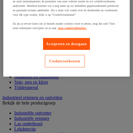
Draadstift
en onze internetpartners de prestaties van onze website meten en uw winkelvoorkeuren
analyseren. Hierdoor kunnen wij u nog meer op uw behoeften gepersonaliseerd producten
Haak en schroefoog
en passende reclame aanbieden. Als u meer wilt weten over de doeleinden en voorkeuren
Hang- en sluitwerk
voor elk type cookie, klikt u op "Cookievoorkeuren".
Ketting en trekkoord
Moer
En als je ervoor kiest om je bezoek zonder cookies voort te zetten, mag dat ook! Voor
Nagel en blindklinktang
meer informatie verwijzen we je naar
onze cookieverklaring.
Plug en pin
Punten, spijkers en nieten
Accepteren en doorgaan
Regelvoet
Ring
Scharnier
Scharnierpen, -strip en geheng
Cookievoorkeuren
Schroef
Slot
Sluitknop en handgreep
Spie, pen en klem
Trildempend
Industrieel reinigen en ontvetten
Bekijk de hele productgroep
Industriële ontvetter
Industriële reiniger
Las onderhoud
Lekdetectie