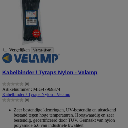
Vergelijken
Vergelijken
Kabelbinder / Tyraps Nylon - Velamp
(0)
0.0
Artikelnummer : MIG47969374
van
Kabelbinder / Tyraps Nylon - Velamp
de
(0)
5
0.0
sterren.
van
Zeer bestendige klemringen, UV-bestendig en uitstekend
de
bestand tegen hoge temperaturen. Hoogwaardig en zeer
5
bestendig, gecertificeerd door TÜV. Gemaakt van nylon
sterren.
polyamide 6.6 van industriële kwaliteit.