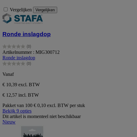
Vergelijken
Vergelijken
Ronde inslagdop
(0)
0.0
Artikelnummer : MIG300712
van
Ronde inslagdop
de
(0)
5
0.0
sterren.
van
Vanaf
de
5
€ 10,39
excl. BTW
sterren.
€ 12,57 incl. BTW
Pakket van 100
€ 0,10 excl. BTW per stuk
Bekijk 9 opties
Dit artikel is momenteel niet beschikbaar
Nieuw