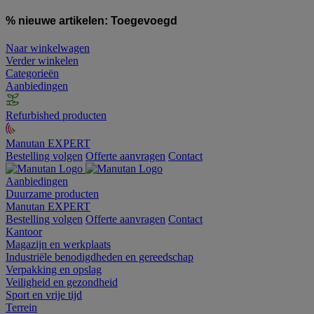
% nieuwe artikelen:
Toegevoegd
Naar winkelwagen
Verder winkelen
Categorieën
Aanbiedingen
Refurbished producten
Manutan EXPERT
Bestelling volgen
Offerte aanvragen
Contact
Aanbiedingen
Duurzame producten
Manutan EXPERT
Bestelling volgen
Offerte aanvragen
Contact
Kantoor
Magazijn en werkplaats
Industriële benodigdheden en gereedschap
Verpakking en opslag
Veiligheid en gezondheid
Sport en vrije tijd
Terrein