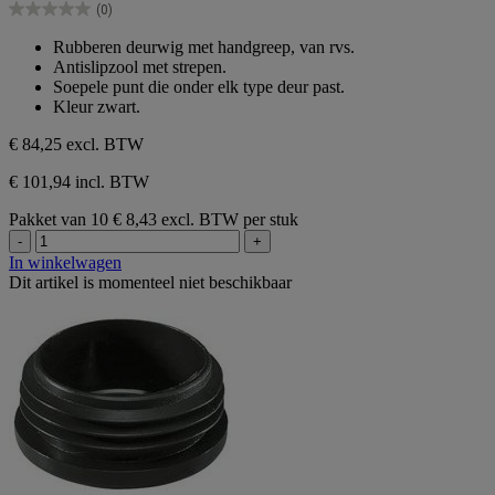
(0)
5
0.0
sterren.
van
Rubberen deurwig met handgreep, van rvs.
de
Antislipzool met strepen.
5
Soepele punt die onder elk type deur past.
sterren.
Kleur zwart.
€ 84,25
excl. BTW
€ 101,94 incl. BTW
Pakket van 10
€ 8,43 excl. BTW per stuk
-
+
In winkelwagen
Dit artikel is momenteel niet beschikbaar