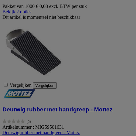
Pakket van 1000
€ 0,03 excl. BTW per stuk
Bekijk 2 opties
Dit artikel is momenteel niet beschikbaar
Vergelijken
Vergelijken
Deurwig rubber met handgreep - Mottez
(0)
0.0
Artikelnummer : MIG59501631
van
Deurwig rubber met handgreep - Mottez
de