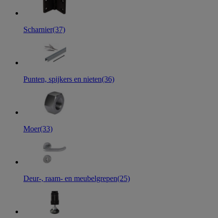
Scharnier
(37)
Punten, spijkers en nieten
(36)
Moer
(33)
Deur-, raam- en meubelgrepen
(25)