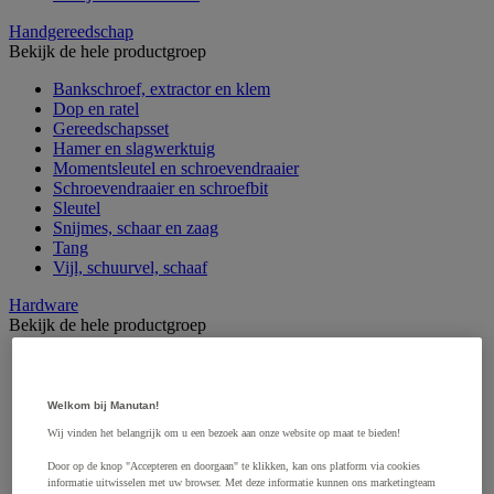
Handgereedschap
Bekijk de hele productgroep
Bankschroef, extractor en klem
Dop en ratel
Gereedschapsset
Hamer en slagwerktuig
Momentsleutel en schroevendraaier
Schroevendraaier en schroefbit
Sleutel
Snijmes, schaar en zaag
Tang
Vijl, schuurvel, schaaf
Hardware
Bekijk de hele productgroep
Beslag voor deuren, vensters en poorten
Bevestigingsmagneet
Bout
Welkom bij Manutan!
Brievenbus
Wij vinden het belangrijk om u een bezoek aan onze website op maat te bieden!
Deur-, raam- en meubelgrepen
Dichting en borgringen
Door op de knop "Accepteren en doorgaan" te klikken, kan ons platform via cookies
Dop, inzetstuk, veer en verbindingsdraad
informatie uitwisselen met uw browser. Met deze informatie kunnen ons marketingteam