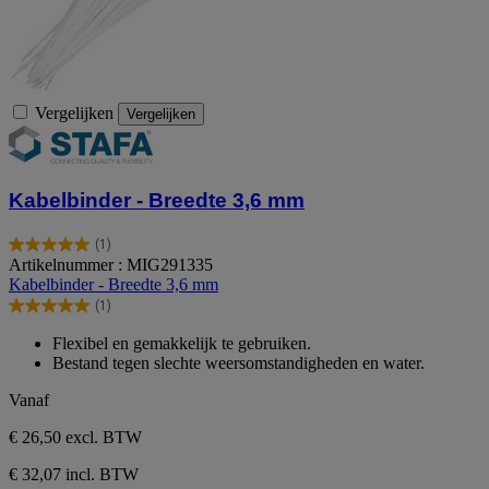
Vergelijken
Vergelijken
Kabelbinder - Breedte 3,6 mm
(1)
5.0
Artikelnummer : MIG291335
van
Kabelbinder - Breedte 3,6 mm
de
(1)
5
5.0
sterren.
van
Flexibel en gemakkelijk te gebruiken.
1
de
Bestand tegen slechte weersomstandigheden en water.
beoordeling
5
sterren.
Vanaf
1
beoordeling
€ 26,50
excl. BTW
€ 32,07 incl. BTW