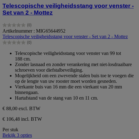
Telescopische veiligheidsstang voor venster -
Set van 2 - Mottez
(0)
0.0
Artikelnummer : MIG65644952
van
Telescopische veiligheidsstang voor venster - Set van 2 - Mottez
de
(0)
5
0.0
sterren.
van
Telescopische veiligheidsstang voor venster van 99 tot
de
188 cm.
5
Zonder lasnaad en zonder verankering met niet-losdraaibare
sterren.
schroeven voor diefstalbeveiliging.
Mogelijkheid om een zwevende stalen buis toe te voegen die
op de lengte van uw rooster moet worden gesneden.
Vierkante buis van 16 mm die een vierkant van 20 mm
binnengaan.
Hartafstand van de stang van 10 en 11 cm.
€ 88,00
excl. BTW
€ 106,48 incl. BTW
Per stuk
Bekijk 3 opties