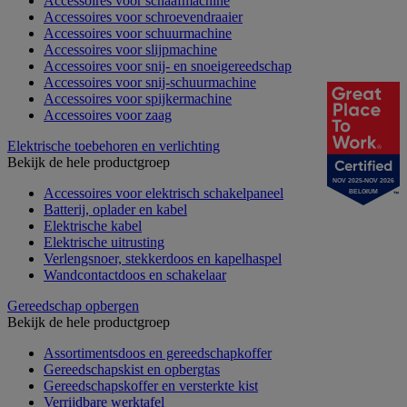
Accessoires voor schaafmachine
Accessoires voor schroevendraaier
Accessoires voor schuurmachine
Accessoires voor slijpmachine
Accessoires voor snij- en snoeigereedschap
Accessoires voor snij-schuurmachine
Accessoires voor spijkermachine
Accessoires voor zaag
Elektrische toebehoren en verlichting
Bekijk de hele productgroep
NOV 2025-NOV 2026
Accessoires voor elektrisch schakelpaneel
BELGIUM
Batterij, oplader en kabel
Elektrische kabel
Elektrische uitrusting
Verlengsnoer, stekkerdoos en kapelhaspel
Wandcontactdoos en schakelaar
Gereedschap opbergen
Bekijk de hele productgroep
Assortimentsdoos en gereedschapkoffer
Gereedschapskist en opbergtas
Gereedschapskoffer en versterkte kist
Verrijdbare werktafel