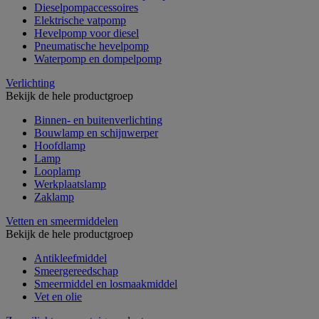
Dieselpompaccessoires
Elektrische vatpomp
Hevelpomp voor diesel
Pneumatische hevelpomp
Waterpomp en dompelpomp
Verlichting
Bekijk de hele productgroep
Binnen- en buitenverlichting
Bouwlamp en schijnwerper
Hoofdlamp
Lamp
Looplamp
Werkplaatslamp
Zaklamp
Vetten en smeermiddelen
Bekijk de hele productgroep
Antikleefmiddel
Smeergereedschap
Smeermiddel en losmaakmiddel
Vet en olie