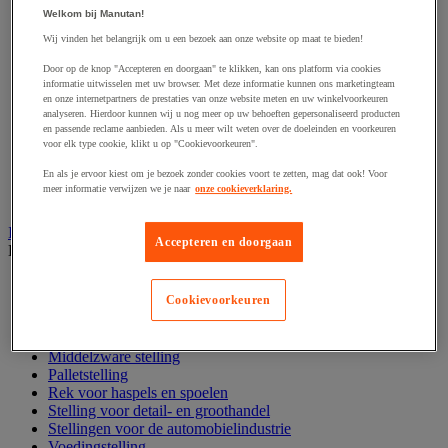
Harpsluiting
Welkom bij Manutan!
Hijsband van staal en textiel
Hijshaak
Wij vinden het belangrijk om u een bezoek aan onze website op maat te bieden!
Hijsklem
Door op de knop "Accepteren en doorgaan" te klikken, kan ons platform via cookies
Hijspoelie en -katrol
informatie uitwisselen met uw browser. Met deze informatie kunnen ons marketingteam
Hijsring
en onze internetpartners de prestaties van onze website meten en uw winkelvoorkeuren
Kabel
analyseren. Hierdoor kunnen wij u nog meer op uw behoeften gepersonaliseerd producten
Kopschakel en snelschakel
en passende reclame aanbieden. Als u meer wilt weten over de doeleinden en voorkeuren
Sjorband en trekstang
voor elk type cookie, klikt u op "Cookievoorkeuren".
Spanband
En als je ervoor kiest om je bezoek zonder cookies voort te zetten, mag dat ook! Voor
Stalen ketting
meer informatie verwijzen we je naar
onze cookieverklaring.
Touw en draad
Industriële en magazijnstellingen
Accepteren en doorgaan
Bekijk de hele productgroep
Doorschuifstelling en doorrolstelling
Cookievoorkeuren
Draagarmstelling voor lange lasten
Entresol voor magazijn
Lichte stelling
Middelzware stelling
Palletstelling
Rek voor haspels en spoelen
Stelling voor detail- en groothandel
Stellingen voor de automobielindustrie
Voedingstelling