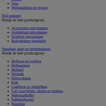
Trap
Werkplatform op hoogte
Rolcontainer
Bekijk de hele productgroep
Accessoires rolcontainer
Antidiefstal rolcontainer
Nestbare rolcontainer
Rolcontainer standaard
Stapelaar, takel en hefapparatuur
Bekijk de hele productgroep
Hefbrug en wielkeg
Hefmagneet
Heftafel
Hijsbalk
Hijswerktuig
Krik
Laadbrug en dokhelling
Lier voor hijsen, slepen en trekken
Materiaalheffer
Palletheftoestel
Stapelaar