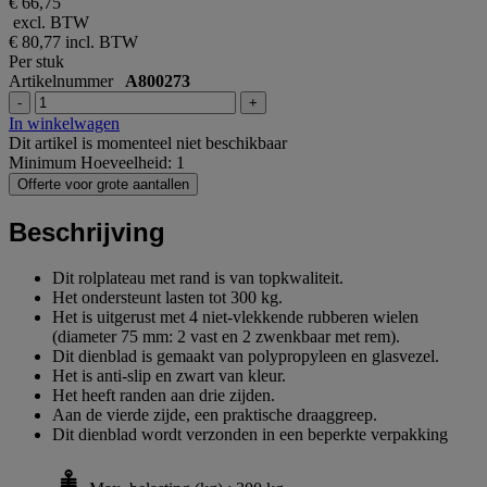
€ 66,75
excl. BTW
€ 80,77
incl. BTW
Per stuk
Artikelnummer
A800273
-
+
In winkelwagen
Dit artikel is momenteel niet beschikbaar
Minimum Hoeveelheid: 1
Offerte voor grote aantallen
Beschrijving
Dit rolplateau met rand is van topkwaliteit.
Het ondersteunt lasten tot 300 kg.
Het is uitgerust met 4 niet-vlekkende rubberen wielen
(diameter 75 mm: 2 vast en 2 zwenkbaar met rem).
Dit dienblad is gemaakt van polypropyleen en glasvezel.
Het is anti-slip en zwart van kleur.
Het heeft randen aan drie zijden.
Aan de vierde zijde, een praktische draaggreep.
Dit dienblad wordt verzonden in een beperkte verpakking