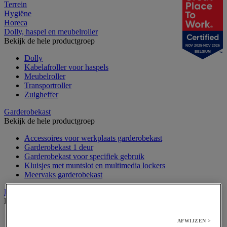
Terrein
Hygiëne
Horeca
Dolly, haspel en meubelroller
Bekijk de hele productgroep
NOV 2025-NOV 2026
BELGIUM
Dolly
Kabelafroller voor haspels
Meubelroller
Transportroller
Zuigheffer
Garderobekast
Bekijk de hele productgroep
Accessoires voor werkplaats garderobekast
Garderobekast 1 deur
Garderobekast voor specifiek gebruik
Kluisjes met muntslot en multimedia lockers
Meervaks garderobekast
Hijsband en hefaccessoires
Bekijk de hele productgroep
Draadspanner
AFWIJZEN >