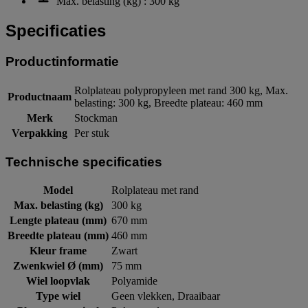
Max. belasting (kg) : 300 kg
Specificaties
Productinformatie
Rolplateau polypropyleen met rand 300 kg, Max.
Productnaam
belasting: 300 kg, Breedte plateau: 460 mm
Merk
Stockman
Verpakking
Per stuk
Technische specificaties
Model
Rolplateau met rand
Max. belasting (kg)
300 kg
Lengte plateau (mm)
670 mm
Breedte plateau (mm)
460 mm
Kleur frame
Zwart
Zwenkwiel Ø (mm)
75 mm
Wiel loopvlak
Polyamide
Type wiel
Geen vlekken, Draaibaar