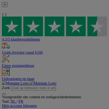
×
{ }
4,3/5 klantbeoordelingen
Gratis levering vanaf €100
Eigen montagedienst
Oplossingen op maat
Zoek
Voorgestelde site content en zoekgeschiedenismenu
Taal:
NL
/
FR
Mijn account
Inloggen