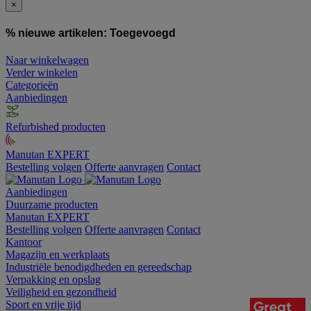
×
% nieuwe artikelen:
Toegevoegd
Naar winkelwagen
Verder winkelen
Categorieën
Aanbiedingen
Refurbished producten
Manutan EXPERT
Bestelling volgen
Offerte aanvragen
Contact
Aanbiedingen
Duurzame producten
Manutan EXPERT
Bestelling volgen
Offerte aanvragen
Contact
Kantoor
Magazijn en werkplaats
Industriële benodigdheden en gereedschap
Verpakking en opslag
Veiligheid en gezondheid
Sport en vrije tijd