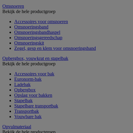
Omsnoeren
Bekijk de hele productgroep
Accessoires voor omsnoeren
Omsnoeringsband
Omsnoeringsbandhaspel
Omsnoeringsgereedschap
Omsnoeringskit
Zegel, gesp en klem voor omsnoeringsband
Opbergbox, vouwkrat en stapelbak
Bekijk de hele productgroep
Accessoires voor bak
Euronorm-bak
Ladebak
Opbergbox
Opslag voor bakken
Stapelbak
Stapelbare transportbak
Transportbak
Vouwbare bak
Opvulmateriaal
Bekijk de hele productgroep