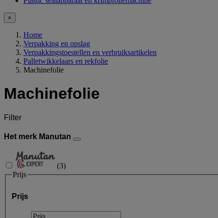
Plastic sealapparaat en krimpfoliemachine
×
Home
Verpakking en opslag
Verpakkingstoestellen en verbruiksartikelen
Palletwikkelaars en rekfolie
Machinefolie
Machinefolie
Filter
Het merk Manutan
(
3
)
Prijs
Prijs