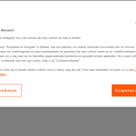
 Manutan!
egevoegd aan winkelwagen
et belangrijk om u een bezoek aan onze website op maat te bieden!
nop "Accepteren en doorgaan" te klikken, kan ons platform via cookies informatie uitwisselen met uw browser.
nnen ons marketingteam en onze internetpartners de prestaties van onze website meten en uw winkelvoorkeuren 
nen wij u nog meer op uw behoeften gepersonaliseerd producten en passende reclame aanbieden. Als u meer wil
n voorkeuren voor elk type cookie, klikt u op "Cookievoorkeuren".
oor kiest om je bezoek zonder cookies voort te zetten, mag dat ook! Voor meer informatie verwijzen we je naar
ring.
oorkeuren
Accepteren 