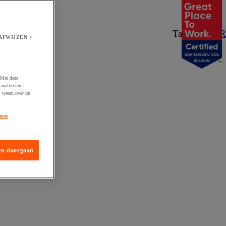
Taal:
NL
/
FR
AFWIJZEN >
NOV 2025-NOV 2026
BELGIUM
 Met deze
analyseren.
t weten over de
onze
en doorgaan