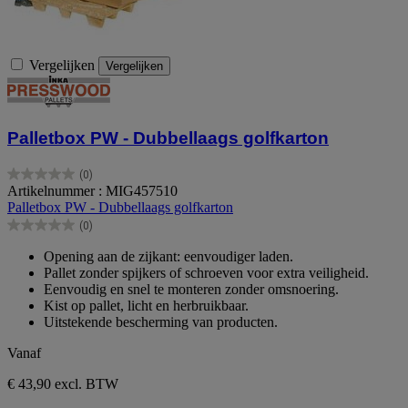
Vergelijken
Vergelijken
Palletbox PW - Dubbellaags golfkarton
(0)
0.0
Artikelnummer : MIG457510
van
Palletbox PW - Dubbellaags golfkarton
de
(0)
5
0.0
sterren.
van
Opening aan de zijkant: eenvoudiger laden.
de
Pallet zonder spijkers of schroeven voor extra veiligheid.
5
Eenvoudig en snel te monteren zonder omsnoering.
sterren.
Kist op pallet, licht en herbruikbaar.
Uitstekende bescherming van producten.
Vanaf
€ 43,90
excl. BTW