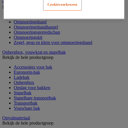
Omsnoeren
Cookievoorkeuren
Bekijk de hele productgroep
Accessoires voor omsnoeren
Omsnoeringsband
Omsnoeringsbandhaspel
Omsnoeringsgereedschap
Omsnoeringskit
Zegel, gesp en klem voor omsnoeringsband
Opbergbox, vouwkrat en stapelbak
Bekijk de hele productgroep
Accessoires voor bak
Euronorm-bak
Ladebak
Opbergbox
Opslag voor bakken
Stapelbak
Stapelbare transportbak
Transportbak
Vouwbare bak
Opvulmateriaal
Bekijk de hele productgroep