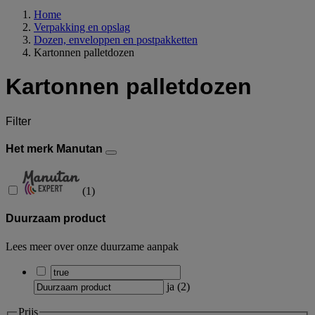
Home
Verpakking en opslag
Dozen, enveloppen en postpakketten
Kartonnen palletdozen
Kartonnen palletdozen
Filter
Het merk Manutan
(
1
)
Duurzaam product
Lees meer over onze duurzame aanpak
ja
(
2
)
Prijs