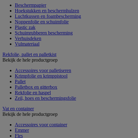
Beschermpapier
Hoekstukken en beschermhulzen
Luchtkussen en foambescherming
Noppenfolie en schuimfolie
Plastic zak
Schuimrubberen bescherming
Verhuisdeken
Vulmateriaal
Rekfolie, pallet en palletkist
Bekijk de hele productgroep
Accessoires voor palletiseren
Krimpfolie en krimppistool
Pallet
Palletbox en gitterbox
Rekfolie en haspel
Zeil, hoes en beschermingsfolie
Vat en container
Bekijk de hele productgroep
Accessoires voor container
Emmer
Fles