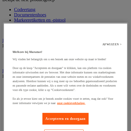
Codeertang
Documentenhoes
Markeeretiketten en -pistool
Sjabloon
Verzendetiketten en dispensers
Inpaktafel met afroller
AFWIJZEN >
Bekijk de hele productgroep
Welkom bij Manutan!
Inpaktafel
Wij vinden het belangrijk om u een bezoek aan onze website op maat te bieden!
Snij-apparaat
Door op de knop "Accepteren en doorgaan" te klikken, kan ons platform via cookies
Lijmen, nieten en hechten
informatie uitwisselen met uw browser. Met deze informatie kunnen ons marketingteam
Bekijk de hele productgroep
en onze internetpartners de prestaties van onze website meten en uw winkelvoorkeuren
analyseren. Hierdoor kunnen wij u nog meer op uw behoeften gepersonaliseerd producten
Bedrukte tape
en passende reclame aanbieden. Als u meer wilt weten over de doeleinden en voorkeuren
voor elk type cookie, klikt u op "Cookievoorkeuren".
Inpakkende nietmachine
Lijmpistool
En als je ervoor kiest om je bezoek zonder cookies voort te zetten, mag dat ook! Voor
PVC tape
meer informatie verwijzen we je naar
onze cookieverklaring.
Specifiek tape
Tape
Tapedispenser en tapesets
Accepteren en doorgaan
Touw