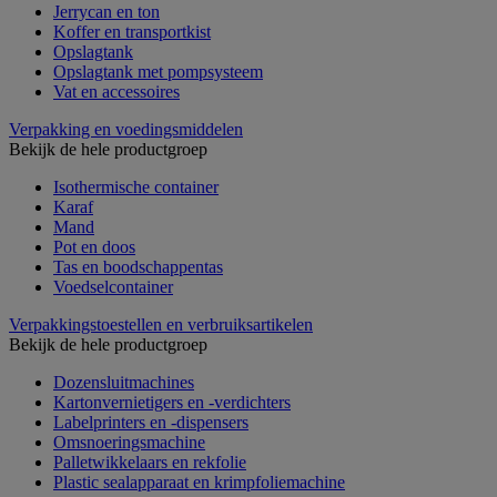
Jerrycan en ton
Koffer en transportkist
Opslagtank
Opslagtank met pompsysteem
Vat en accessoires
Verpakking en voedingsmiddelen
Bekijk de hele productgroep
Isothermische container
Karaf
Mand
Pot en doos
Tas en boodschappentas
Voedselcontainer
Verpakkingstoestellen en verbruiksartikelen
Bekijk de hele productgroep
Dozensluitmachines
Kartonvernietigers en -verdichters
Labelprinters en -dispensers
Omsnoeringsmachine
Palletwikkelaars en rekfolie
Plastic sealapparaat en krimpfoliemachine