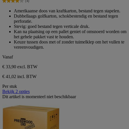
(4)
sterren.
4.0
4
van
Amerikaanse doos van kraftkarton, bestand tegen stapelen.
beoordelingen
de
Dubbellaags golfkarton, schokbestendig en bestand tegen
5
perforatie.
sterren.
Stevig: goed bestand tegen verticale druk.
4
Kan na plaatsing op een pallet geniet of omsnoerd worden om
beoordelingen
het gehele pakket vast te houden.
Keuze tussen doos met of zonder tuimelklep om het vullen te
vereenvoudigen.
Vanaf
€ 33,90
excl. BTW
€ 41,02 incl. BTW
Per stuk
Bekijk 2 opties
Dit artikel is momenteel niet beschikbaar