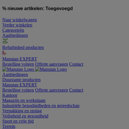
% nieuwe artikelen:
Toegevoegd
Naar winkelwagen
Verder winkelen
Categorieën
Aanbiedingen
Refurbished producten
Manutan EXPERT
Bestelling volgen
Offerte aanvragen
Contact
Aanbiedingen
Duurzame producten
Manutan EXPERT
Bestelling volgen
Offerte aanvragen
Contact
Kantoor
Magazijn en werkplaats
Industriële benodigdheden en gereedschap
Verpakking en opslag
Veiligheid en gezondheid
Sport en vrije tijd
Terrein