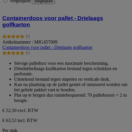
Vergelijken
Vergelijken
Containerdoos voor pallet - Drielaags
golfkarton
(1)
5.0
Artikelnummer : MIG457009
van
Containerdoos voor pallet - Drielaags golfkarton
de
(1)
5
5.0
sterren.
van
Stevige palletbox voor een maximale bescherming.
1
de
Driedubbellaags kraftkarton bestand tegen schokken en
beoordeling
5
perforatie.
sterren.
Uitstekend bestand tegen stapelen en verticale druk.
1
Kan na plaatsing op de pallet geniet of omsnoerd worden om
beoordeling
het gehele pakket vast te houden.
Plat op te bergen dus ruimtebesparend: 70 palletboxen = 2 m
hoogte.
€ 52,50
excl. BTW
€ 63,53 incl. BTW
Per stuk