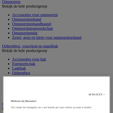
Omsnoeren
Bekijk de hele productgroep
Accessoires voor omsnoeren
Omsnoeringsband
Omsnoeringsbandhaspel
Omsnoeringsgereedschap
Omsnoeringskit
Zegel, gesp en klem voor omsnoeringsband
Opbergbox, vouwkrat en stapelbak
Bekijk de hele productgroep
Accessoires voor bak
Euronorm-bak
Ladebak
Opbergbox
Opslag voor bakken
Stapelbak
Stapelbare transportbak
Transportbak
AFWIJZEN >
Vouwbare bak
Welkom bij Manutan!
Opvulmateriaal
Wij vinden het belangrijk om u een bezoek aan onze website op maat te bieden!
Bekijk de hele productgroep