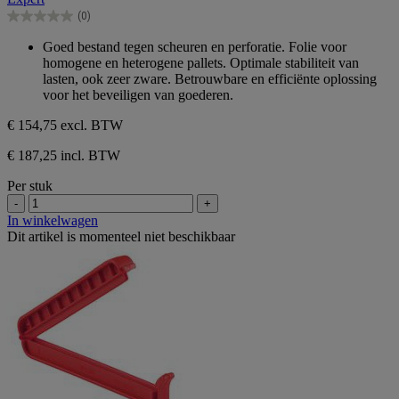
5
(0)
sterren.
0.0
van
Goed bestand tegen scheuren en perforatie. Folie voor
de
homogene en heterogene pallets. Optimale stabiliteit van
5
lasten, ook zeer zware. Betrouwbare en efficiënte oplossing
sterren.
voor het beveiligen van goederen.
€ 154,75
excl. BTW
€ 187,25 incl. BTW
Per stuk
-
+
In winkelwagen
Dit artikel is momenteel niet beschikbaar