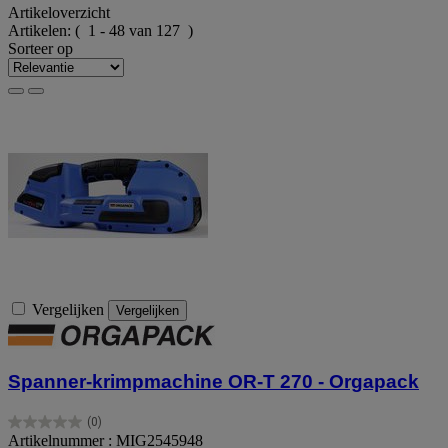
Artikeloverzicht
Artikelen:
( 1 - 48 van 127 )
Sorteer op
Vergelijken
Vergelijken
Spanner-krimpmachine OR-T 270 - Orgapack
(0)
0.0
Artikelnummer : MIG2545948
van