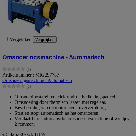
Vergelijken
Vergelijken
Omsnoeringsmachine - Automatisch
(0)
0.0
Artikelnummer : MIG297787
van
Omsnoeringsmachine - Automatisch
de
(0)
5
0.0
sterren.
van
Omsnoeringstafel met elektronisch bedieningspaneel.
de
Omsnoering door thermisch lassen met regelaar.
5
Bescherming van de motor tegen oververhitting.
sterren.
Start en stopt automatisch na het omsnoeren.
Verplaatsbare automatische omsnoeringsmachine (4 wieltjes,
2 remmen).
€ 5.425,00
excl. BTW