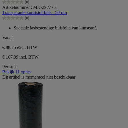
(0)
0.0
Artikelnummer : MIG297775
van
Transparante kunststof buis - 50 µm
de
(0)
5
0.0
sterren.
van
Speciale lasbestendige buisfolie van kunststof.
de
5
Vanaf
sterren.
€ 88,75
excl. BTW
€ 107,39 incl. BTW
Per stuk
Bekijk 11 opties
Dit artikel is momenteel niet beschikbaar