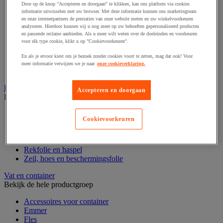
Door op de knop "Accepteren en doorgaan" te klikken, kan ons platform via cookies
Beschermpapier
informatie uitwisselen met uw browser. Met deze informatie kunnen ons marketingteam
Hoekstukken en beschermhulzen
en onze internetpartners de prestaties van onze website meten en uw winkelvoorkeuren
Luchtkussen en foambescherming
analyseren. Hierdoor kunnen wij u nog meer op uw behoeften gepersonaliseerd producten
Noppenfolie en schuimfolie
en passende reclame aanbieden. Als u meer wilt weten over de doeleinden en voorkeuren
voor elk type cookie, klikt u op "Cookievoorkeuren".
Plastic zak
Schuimrubberen bescherming
En als je ervoor kiest om je bezoek zonder cookies voort te zetten, mag dat ook! Voor
Verhuisdeken
meer informatie verwijzen we je naar
onze cookieverklaring.
Vulmateriaal
Rekfolie, pallet en palletkist
Accepteren en doorgaan
Bekijk de hele productgroep
Accessoires voor palletiseren
Cookievoorkeuren
Krimpfolie en krimppistool
Pallet
Palletbox en gitterbox
Rekfolie en haspel
Zeil, hoes en beschermingsfolie
Vat en container
Bekijk de hele productgroep
Accessoires voor container
Emmer
Fles