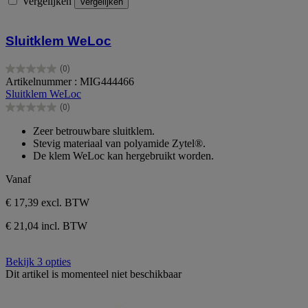
Vergelijken
Vergelijken
Sluitklem WeLoc
(0)
0.0
Artikelnummer : MIG444466
van
Sluitklem WeLoc
de
(0)
5
0.0
sterren.
van
Zeer betrouwbare sluitklem.
de
Stevig materiaal van polyamide Zytel®.
5
De klem WeLoc kan hergebruikt worden.
sterren.
Vanaf
€ 17,39
excl. BTW
€ 21,04 incl. BTW
Bekijk 3 opties
Dit artikel is momenteel niet beschikbaar