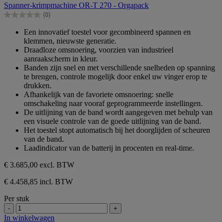
Spanner-krimpmachine OR-T 270 - Orgapack
de
(0)
5
0.0
sterren.
van
Een innovatief toestel voor gecombineerd spannen en
de
klemmen, nieuwste generatie.
5
Draadloze omsnoering, voorzien van industrieel
sterren.
aanraakscherm in kleur.
Banden zijn snel en met verschillende snelheden op spanning
te brengen, controle mogelijk door enkel uw vinger erop te
drukken.
Afhankelijk van de favoriete omsnoering: snelle
omschakeling naar vooraf geprogrammeerde instellingen.
De uitlijning van de band wordt aangegeven met behulp van
een visuele controle van de goede uitlijning van de band.
Het toestel stopt automatisch bij het doorglijden of scheuren
van de band.
Laadindicator van de batterij in procenten en real-time.
€ 3.685,00
excl. BTW
€ 4.458,85 incl. BTW
Per stuk
-
+
In winkelwagen