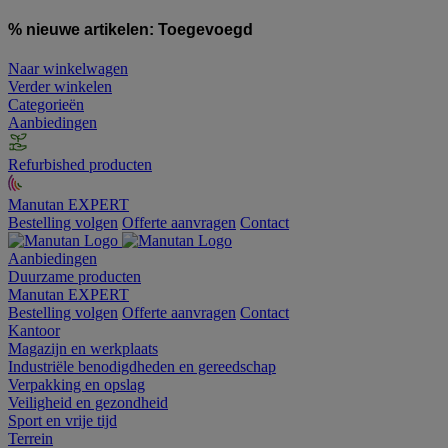
% nieuwe artikelen:
Toegevoegd
Naar winkelwagen
Verder winkelen
Categorieën
Aanbiedingen
Refurbished producten
Manutan EXPERT
Bestelling volgen
Offerte aanvragen
Contact
Aanbiedingen
Duurzame producten
Manutan EXPERT
Bestelling volgen
Offerte aanvragen
Contact
Kantoor
Magazijn en werkplaats
Industriële benodigdheden en gereedschap
Verpakking en opslag
Veiligheid en gezondheid
Sport en vrije tijd
Terrein