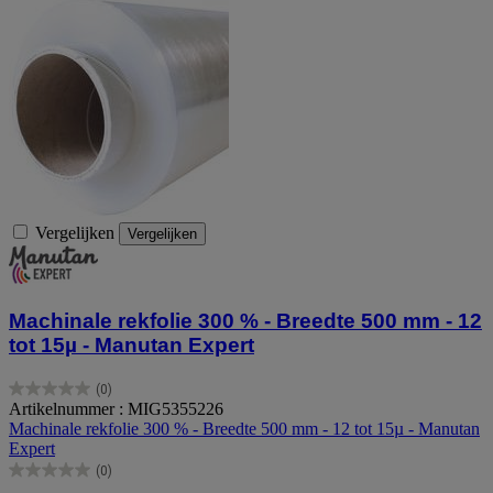
Vergelijken
Vergelijken
Machinale rekfolie 300 % - Breedte 500 mm - 12
tot 15µ - Manutan Expert
(0)
0.0
Artikelnummer : MIG5355226
van
Machinale rekfolie 300 % - Breedte 500 mm - 12 tot 15µ - Manutan
de
Expert
5
(0)
sterren.
0.0