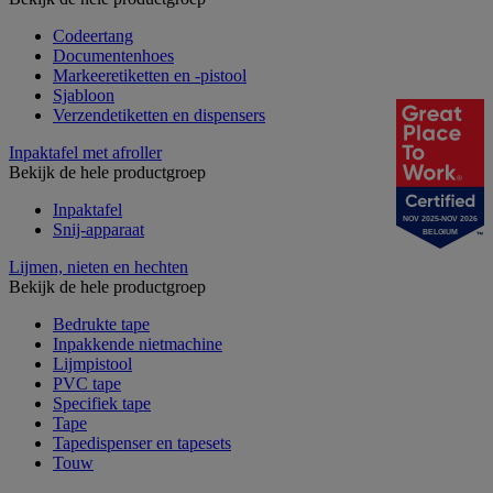
Codeertang
Documentenhoes
Markeeretiketten en -pistool
Sjabloon
Verzendetiketten en dispensers
Inpaktafel met afroller
Bekijk de hele productgroep
Inpaktafel
NOV 2025-NOV 2026
Snij-apparaat
BELGIUM
Lijmen, nieten en hechten
Bekijk de hele productgroep
Bedrukte tape
Inpakkende nietmachine
Lijmpistool
PVC tape
Specifiek tape
Tape
Tapedispenser en tapesets
Touw