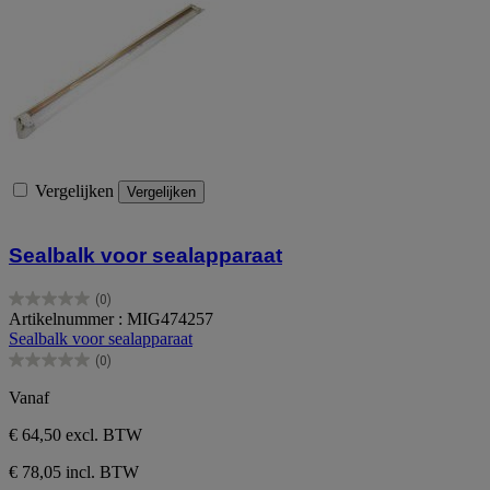
Vergelijken
Vergelijken
Sealbalk voor sealapparaat
(0)
0.0
Artikelnummer : MIG474257
van
Sealbalk voor sealapparaat
de
(0)
5
0.0
sterren.
van
Vanaf
de
5
€ 64,50
excl. BTW
sterren.
€ 78,05 incl. BTW