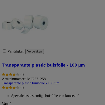
Vergelijken
Vergelijken
Transparante plastic buisfolie - 100 µm
(1)
4.0
Artikelnummer : MIG371258
van
Transparante plastic buisfolie - 100 µm
de
(1)
5
4.0
sterren.
van
Speciale lasbestendige buisfolie van kunststof.
1
de
beoordeling
5
Vanaf