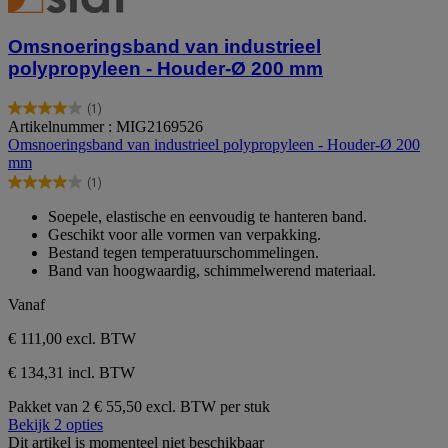
Omsnoeringsband van industrieel
polypropyleen - Houder-Ø 200 mm
(1)
4.0
Artikelnummer : MIG2169526
van
Omsnoeringsband van industrieel polypropyleen - Houder-Ø 200
de
mm
5
(1)
sterren.
4.0
1
van
Soepele, elastische en eenvoudig te hanteren band.
beoordeling
de
Geschikt voor alle vormen van verpakking.
5
Bestand tegen temperatuurschommelingen.
sterren.
Band van hoogwaardig, schimmelwerend materiaal.
1
beoordeling
Vanaf
€ 111,00
excl. BTW
€ 134,31 incl. BTW
Pakket van 2
€ 55,50 excl. BTW per stuk
Bekijk 2 opties
Dit artikel is momenteel niet beschikbaar