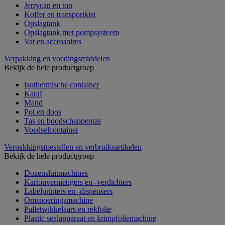
Jerrycan en ton
Koffer en transportkist
Opslagtank
Opslagtank met pompsysteem
Vat en accessoires
Verpakking en voedingsmiddelen
Bekijk de hele productgroep
Isothermische container
Karaf
Mand
Pot en doos
Tas en boodschappentas
Voedselcontainer
Verpakkingstoestellen en verbruiksartikelen
Bekijk de hele productgroep
Dozensluitmachines
Kartonvernietigers en -verdichters
Labelprinters en -dispensers
Omsnoeringsmachine
Palletwikkelaars en rekfolie
Plastic sealapparaat en krimpfoliemachine