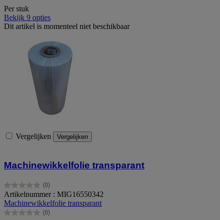
Per stuk
Bekijk 9 opties
Dit artikel is momenteel niet beschikbaar
Vergelijken
Vergelijken
Machinewikkelfolie transparant
(0)
0.0
Artikelnummer : MIG16550342
van
Machinewikkelfolie transparant
de
(0)
5
0.0