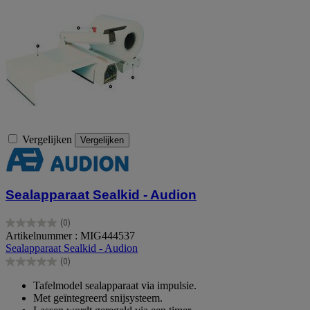
Vergelijken
Vergelijken
Sealapparaat Sealkid - Audion
(0)
0.0
Artikelnummer : MIG444537
van
Sealapparaat Sealkid - Audion
de
(0)
5
0.0
sterren.
van
Tafelmodel sealapparaat via impulsie.
de
Met geïntegreerd snijsysteem.
5