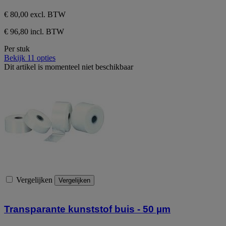
sterren.
1
€ 80,00
excl. BTW
beoordeling
€ 96,80 incl. BTW
Per stuk
Bekijk 11 opties
Dit artikel is momenteel niet beschikbaar
Vergelijken
Vergelijken
Transparante kunststof buis - 50 µm