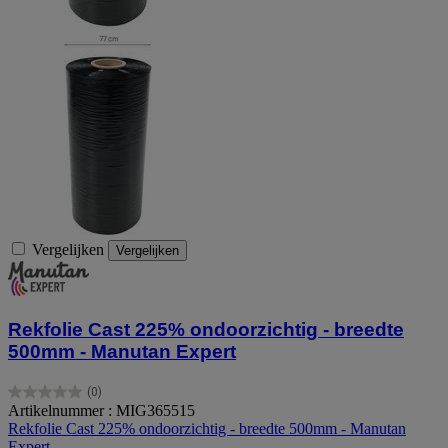
Vergelijken
Vergelijken
Rekfolie Cast 225% ondoorzichtig - breedte
500mm - Manutan Expert
(0)
0.0
Artikelnummer : MIG365515
van
Rekfolie Cast 225% ondoorzichtig - breedte 500mm - Manutan
de
Expert