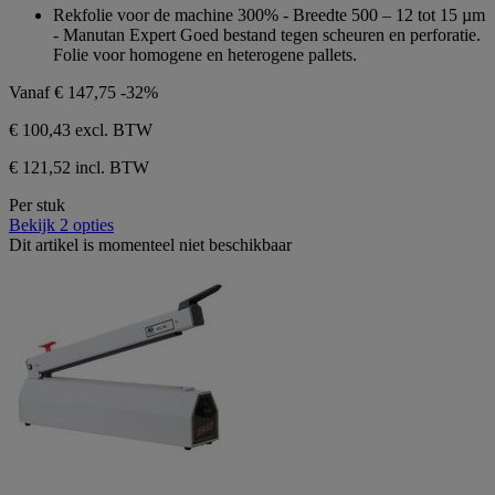
van
Rekfolie voor de machine 300% - Breedte 500 – 12 tot 15 µm
de
- Manutan Expert Goed bestand tegen scheuren en perforatie.
5
Folie voor homogene en heterogene pallets.
sterren.
Vanaf
€ 147,75
-32%
€ 100,43
excl. BTW
€ 121,52 incl. BTW
Per stuk
Bekijk 2 opties
Dit artikel is momenteel niet beschikbaar