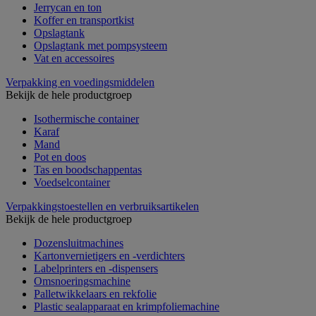
Jerrycan en ton
Koffer en transportkist
Opslagtank
Opslagtank met pompsysteem
Vat en accessoires
Verpakking en voedingsmiddelen
Bekijk de hele productgroep
Isothermische container
Karaf
Mand
Pot en doos
Tas en boodschappentas
Voedselcontainer
Verpakkingstoestellen en verbruiksartikelen
Bekijk de hele productgroep
Dozensluitmachines
Kartonvernietigers en -verdichters
Labelprinters en -dispensers
Omsnoeringsmachine
Palletwikkelaars en rekfolie
Plastic sealapparaat en krimpfoliemachine