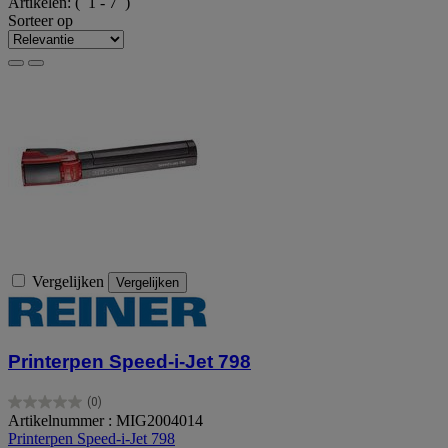
Artikelen:
( 1 - 7 )
Sorteer op
Vergelijken
Vergelijken
Printerpen Speed-i-Jet 798
(0)
0.0
Artikelnummer : MIG2004014
van
Printerpen Speed-i-Jet 798
de