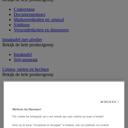
Codeertang
Documentenhoes
Markeeretiketten en -pistool
Sjabloon
Verzendetiketten en dispensers
Inpaktafel met afroller
Bekijk de hele productgroep
Inpaktafel
Snij-apparaat
Lijmen, nieten en hechten
Bekijk de hele productgroep
Bedrukte tape
Inpakkende nietmachine
Lijmpistool
PVC tape
AFWIJZEN >
Specifiek tape
Tape
Welkom bij Manutan!
Tapedispenser en tapesets
Wij vinden het belangrijk om u een bezoek aan onze website op maat te bieden!
Touw
Door op de knop "Accepteren en doorgaan" te klikken, kan ons platform via cookies