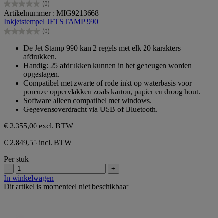
(0)
0.0
Artikelnummer : MIG9213668
van
Inkjetstempel JETSTAMP 990
de
(0)
5
0.0
sterren.
van
De Jet Stamp 990 kan 2 regels met elk 20 karakters
de
afdrukken.
5
Handig: 25 afdrukken kunnen in het geheugen worden
sterren.
opgeslagen.
Compatibel met zwarte of rode inkt op waterbasis voor
poreuze oppervlakken zoals karton, papier en droog hout.
Software alleen compatibel met windows.
Gegevensoverdracht via USB of Bluetooth.
€ 2.355,00
excl. BTW
€ 2.849,55 incl. BTW
Per stuk
-
+
In winkelwagen
Dit artikel is momenteel niet beschikbaar