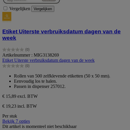
Vergelijken
Vergelijken
Etiket Uiterste verbruiksdatum dagen van de
week
(0)
0.0
Artikelnummer : MIG3138269
van
Etiket Uiterste verbruiksdatum dagen van de week
de
(0)
5
0.0
sterren.
van
Rollen van 500 zelfklevende etiketten (50 x 50 mm).
de
Eenvoudig los te halen.
5
Passen in dispenser 257012.
sterren.
€ 15,89
excl. BTW
€ 19,23 incl. BTW
Per stuk
Bekijk 7 opties
Dit artikel is momenteel niet beschikbaar