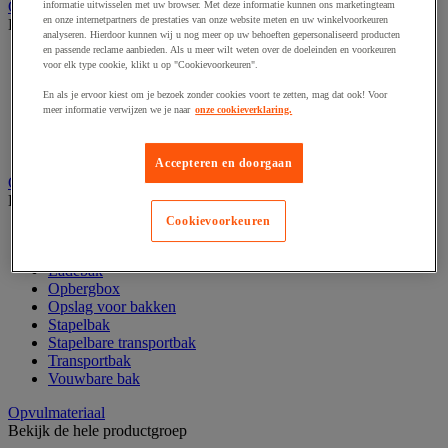
Omsnoeren
informatie uitwisselen met uw browser. Met deze informatie kunnen ons marketingteam
en onze internetpartners de prestaties van onze website meten en uw winkelvoorkeuren
Bekijk de hele productgroep
analyseren. Hierdoor kunnen wij u nog meer op uw behoeften gepersonaliseerd producten
en passende reclame aanbieden. Als u meer wilt weten over de doeleinden en voorkeuren
Accessoires voor omsnoeren
voor elk type cookie, klikt u op "Cookievoorkeuren".
Omsnoeringsband
Omsnoeringsbandhaspel
En als je ervoor kiest om je bezoek zonder cookies voort te zetten, mag dat ook! Voor
Omsnoeringsgereedschap
meer informatie verwijzen we je naar
onze cookieverklaring.
Omsnoeringskit
Zegel, gesp en klem voor omsnoeringsband
Accepteren en doorgaan
Opbergbox, vouwkrat en stapelbak
Bekijk de hele productgroep
Cookievoorkeuren
Accessoires voor bak
Euronorm-bak
Ladebak
Opbergbox
Opslag voor bakken
Stapelbak
Stapelbare transportbak
Transportbak
Vouwbare bak
Opvulmateriaal
Bekijk de hele productgroep