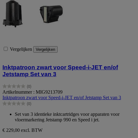
Vergelijken
Vergelijken
Inktpatroon zwart voor Speed-i-JET en/of
Jetstamp Set van 3
(0)
0.0
Artikelnummer : MIG9213709
van
Inktpatroon zwart voor Speed-i-JET en/of Jetstamp Set van 3
de
(0)
5
0.0
sterren.
van
Set van 3 identieke inktcartridges voor apparaten voor
de
vloermarkering Jetstamp 990 en Speed i jet.
5
sterren.
€ 229,00
excl. BTW