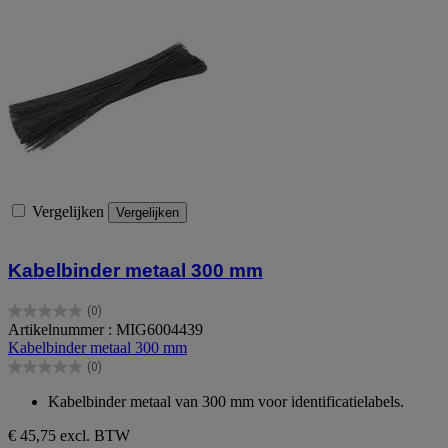
Vergelijken
Vergelijken
Kabelbinder metaal 300 mm
(0)
0.0
Artikelnummer : MIG6004439
van
Kabelbinder metaal 300 mm
de
(0)
5
0.0
sterren.
van
Kabelbinder metaal van 300 mm voor identificatielabels.
de
5
€ 45,75
excl. BTW
sterren.