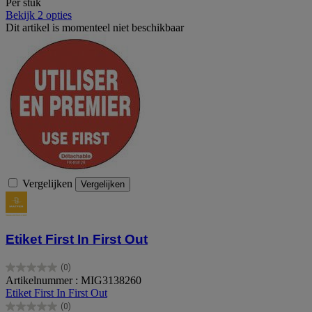
Per stuk
Bekijk 2 opties
Dit artikel is momenteel niet beschikbaar
Vergelijken
Vergelijken
Etiket First In First Out
(0)
0.0
Artikelnummer : MIG3138260
van
Etiket First In First Out
de
(0)
5
0.0