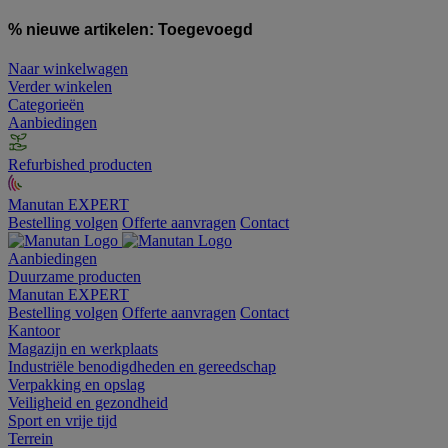
% nieuwe artikelen:
Toegevoegd
Naar winkelwagen
Verder winkelen
Categorieën
Aanbiedingen
Refurbished producten
Manutan EXPERT
Bestelling volgen
Offerte aanvragen
Contact
Aanbiedingen
Duurzame producten
Manutan EXPERT
Bestelling volgen
Offerte aanvragen
Contact
Kantoor
Magazijn en werkplaats
Industriële benodigdheden en gereedschap
Verpakking en opslag
Veiligheid en gezondheid
Sport en vrije tijd
Terrein