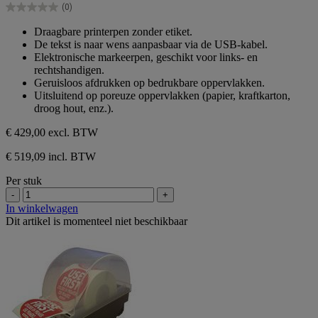
(0)
5
0.0
sterren.
van
Draagbare printerpen zonder etiket.
de
De tekst is naar wens aanpasbaar via de USB-kabel.
5
Elektronische markeerpen, geschikt voor links- en
sterren.
rechtshandigen.
Geruisloos afdrukken op bedrukbare oppervlakken.
Uitsluitend op poreuze oppervlakken (papier, kraftkarton,
droog hout, enz.).
€ 429,00
excl. BTW
€ 519,09 incl. BTW
Per stuk
-
+
In winkelwagen
Dit artikel is momenteel niet beschikbaar