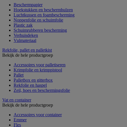
Beschermpapier
Hoekstukken en beschermhulzen
Luchtkussen en foambescherming
Noppenfolie en schuimfolie
Plastic zak
Schuimrubberen bescherming
Verhuisdeken
Vulmateriaal
Rekfolie, pallet en palletkist
Bekijk de hele productgroep
Accessoires voor palletiseren
Krimpfolie en krimppistool
Pallet
Palletbox en gitterbox
Rekfolie en haspel
Zeil, hoes en beschermingsfolie
Vat en container
Bekijk de hele productgroep
Accessoires voor container
Emmer
Fles