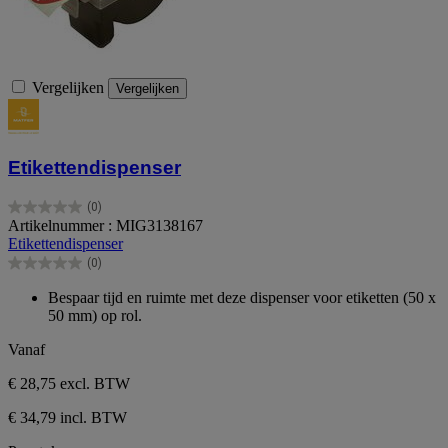
Vergelijken
Vergelijken
Etikettendispenser
(0)
0.0
Artikelnummer : MIG3138167
van
Etikettendispenser
de
(0)
5
0.0
sterren.
van
Bespaar tijd en ruimte met deze dispenser voor etiketten (50 x
de
50 mm) op rol.
5
sterren.
Vanaf
€ 28,75
excl. BTW
€ 34,79 incl. BTW