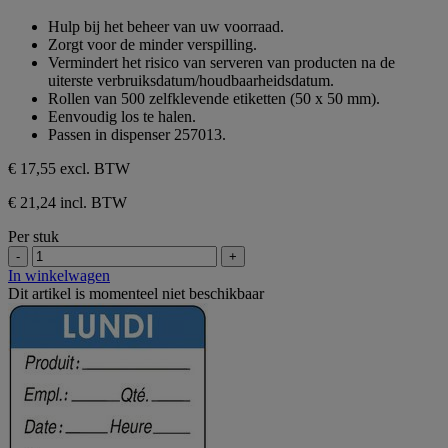
sterren.
van
Hulp bij het beheer van uw voorraad.
de
Zorgt voor de minder verspilling.
5
Vermindert het risico van serveren van producten na de
sterren.
uiterste verbruiksdatum/houdbaarheidsdatum.
Rollen van 500 zelfklevende etiketten (50 x 50 mm).
Eenvoudig los te halen.
Passen in dispenser 257013.
€ 17,55
excl. BTW
€ 21,24 incl. BTW
Per stuk
-
+
In winkelwagen
Dit artikel is momenteel niet beschikbaar