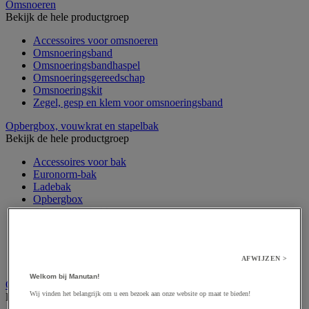
Omsnoeren
Bekijk de hele productgroep
Accessoires voor omsnoeren
Omsnoeringsband
Omsnoeringsbandhaspel
Omsnoeringsgereedschap
Omsnoeringskit
Zegel, gesp en klem voor omsnoeringsband
Opbergbox, vouwkrat en stapelbak
Bekijk de hele productgroep
Accessoires voor bak
Euronorm-bak
Ladebak
Opbergbox
Opslag voor bakken
Stapelbak
Stapelbare transportbak
Transportbak
AFWIJZEN >
Vouwbare bak
Welkom bij Manutan!
Opvulmateriaal
Wij vinden het belangrijk om u een bezoek aan onze website op maat te bieden!
Bekijk de hele productgroep