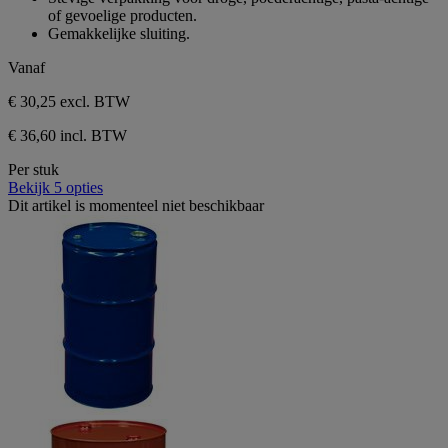
1
de
of gevoelige producten.
beoordeling
5
Gemakkelijke sluiting.
sterren.
1
Vanaf
beoordeling
€ 30,25
excl. BTW
€ 36,60 incl. BTW
Per stuk
Bekijk 5 opties
Dit artikel is momenteel niet beschikbaar