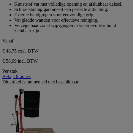
3
van
Kunststof vat met volledige opening en afsluitbaar deksel.
beoordelingen
de
Schroefsluiting garandeert een perfecte afdichting.
5
Externe handgrepen voor eenvoudige grip.
sterren.
Vat gladde wanden voor effectieve reiniging.
3
Verzegelbaar zodat wijzigingen in waardevolle inhoud
beoordelingen
zichtbaar zijn.
Vanaf
€ 48,75
excl. BTW
€ 58,99 incl. BTW
Per stuk
Bekijk 8 opties
Dit artikel is momenteel niet beschikbaar