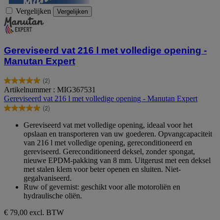
Vergelijken
Vergelijken
Gereviseerd vat 216 l met volledige opening -
Manutan Expert
(2)
5.0
Artikelnummer : MIG367531
van
Gereviseerd vat 216 l met volledige opening - Manutan Expert
de
(2)
5
5.0
sterren.
van
Gereviseerd vat met volledige opening, ideaal voor het
2
de
opslaan en transporteren van uw goederen. Opvangcapaciteit
beoordelingen
5
van 216 l met volledige opening, gereconditioneerd en
sterren.
gereviseerd. Gereconditioneerd deksel, zonder spongat,
2
nieuwe EPDM-pakking van 8 mm. Uitgerust met een deksel
beoordelingen
met stalen klem voor beter openen en sluiten. Niet-
gegalvaniseerd.
Ruw of gevernist: geschikt voor alle motoroliën en
hydraulische oliën.
€ 79,00
excl. BTW