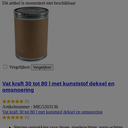
Dit artikel is momenteel niet beschikbaar
Vergelijken
Vergelijken
Vat kraft 30 tot 80 l met kunststof deksel en
omsnoering
(1)
5.0
Artikelnummer : MIG5203136
van
Vat kraft 30 tot 80 l met kunststof deksel en omsnoering
de
(1)
5
5.0
sterren.
van
Stevige verpakking voor droge, poederachtige, pasta-achtige