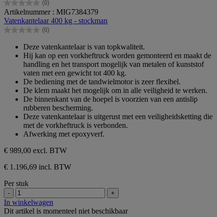
(0)
0.0
Artikelnummer : MIG7384379
van
Vatenkantelaar 400 kg - stockman
de
(0)
5
0.0
sterren.
van
Deze vatenkantelaar is van topkwaliteit.
de
Hij kan op een vorkheftruck worden gemonteerd en maakt de
5
handling en het transport mogelijk van metalen of kunststof
sterren.
vaten met een gewicht tot 400 kg.
De bediening met de tandwielmotor is zeer flexibel.
De klem maakt het mogelijk om in alle veiligheid te werken.
De binnenkant van de hoepel is voorzien van een antislip
rubberen bescherming.
Deze vatenkantelaar is uitgerust met een veiligheidsketting die
met de vorkheftruck is verbonden.
Afwerking met epoxyverf.
€ 989,00
excl. BTW
€ 1.196,69 incl. BTW
Per stuk
-
+
In winkelwagen
Dit artikel is momenteel niet beschikbaar