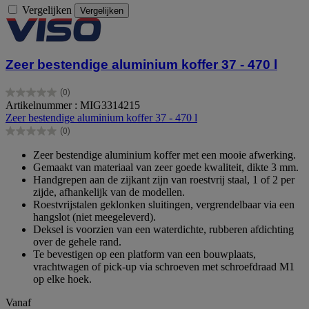
Vergelijken
Vergelijken
Zeer bestendige aluminium koffer 37 - 470 l
(0)
0.0
Artikelnummer : MIG3314215
van
Zeer bestendige aluminium koffer 37 - 470 l
de
(0)
5
0.0
sterren.
van
Zeer bestendige aluminium koffer met een mooie afwerking.
de
Gemaakt van materiaal van zeer goede kwaliteit, dikte 3 mm.
5
Handgrepen aan de zijkant zijn van roestvrij staal, 1 of 2 per
sterren.
zijde, afhankelijk van de modellen.
Roestvrijstalen geklonken sluitingen, vergrendelbaar via een
hangslot (niet meegeleverd).
Deksel is voorzien van een waterdichte, rubberen afdichting
over de gehele rand.
Te bevestigen op een platform van een bouwplaats,
vrachtwagen of pick-up via schroeven met schroefdraad M1
op elke hoek.
Vanaf