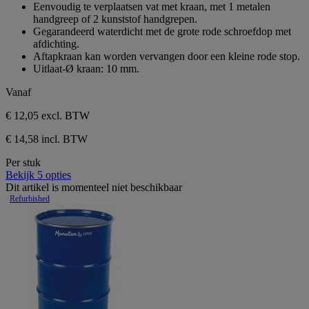
van
Eenvoudig te verplaatsen vat met kraan, met 1 metalen
20
de
handgreep of 2 kunststof handgrepen.
beoordelingen
5
Gegarandeerd waterdicht met de grote rode schroefdop met
sterren.
afdichting.
20
Aftapkraan kan worden vervangen door een kleine rode stop.
beoordelingen
Uitlaat-Ø kraan: 10 mm.
Vanaf
€ 12,05
excl. BTW
€ 14,58 incl. BTW
Per stuk
Bekijk 5 opties
Dit artikel is momenteel niet beschikbaar