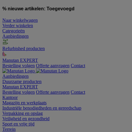
% nieuwe artikelen:
Toegevoegd
Naar winkelwagen
Verder winkelen
Categorieën
Aanbiedingen
Refurbished producten
Manutan EXPERT
Bestelling volgen
Offerte aanvragen
Contact
Aanbiedingen
Duurzame producten
Manutan EXPERT
Bestelling volgen
Offerte aanvragen
Contact
Kantoor
Magazijn en werkplaats
Industriële benodigdheden en gereedschap
Verpakking en opslag
Veiligheid en gezondheid
Sport en vrije tijd
Terrein