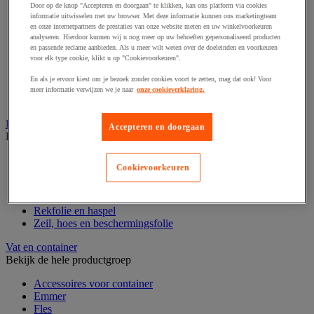
Door op de knop "Accepteren en doorgaan" te klikken, kan ons platform via cookies
Beschermpapier
informatie uitwisselen met uw browser. Met deze informatie kunnen ons marketingteam
Hoekstukken en beschermhulzen
en onze internetpartners de prestaties van onze website meten en uw winkelvoorkeuren
Luchtkussen en foambescherming
analyseren. Hierdoor kunnen wij u nog meer op uw behoeften gepersonaliseerd producten
Noppenfolie en schuimfolie
en passende reclame aanbieden. Als u meer wilt weten over de doeleinden en voorkeuren
voor elk type cookie, klikt u op "Cookievoorkeuren".
Plastic zak
Schuimrubberen bescherming
En als je ervoor kiest om je bezoek zonder cookies voort te zetten, mag dat ook! Voor
Verhuisdeken
meer informatie verwijzen we je naar
onze cookieverklaring.
Vulmateriaal
Rekfolie, pallet en palletkist
Accepteren en doorgaan
Bekijk de hele productgroep
Accessoires voor palletiseren
Cookievoorkeuren
Krimpfolie en krimppistool
Pallet
Palletbox en gitterbox
Rekfolie en haspel
Zeil, hoes en beschermingsfolie
Vat en container
Bekijk de hele productgroep
Accessoires voor container
Emmer
Fles