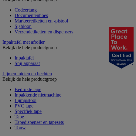
Codeertang
Documentenhoes
Markeeretiketten en -pistool
Sjabloon
Verzendetiketten en dispensers
Inpaktafel met afroller
Bekijk de hele productgroep
Inpaktafel
NOV 2025-NOV 2026
Snij-apparaat
BELGIUM
Lijmen, nieten en hechten
Bekijk de hele productgroep
Bedrukte tape
Inpakkende nietmachine
Lijmpistool
PVC tape
Specifiek tape
Tape
Tapedispenser en tapesets
Touw