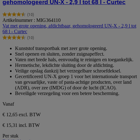
gehomologeerd UN-X - 2,9 l tot 68 l - Curtec
(10)
4.5
Artikelnummer : MIG364110
van
Vat met grote opening, afdichtbaar, gehomologeerd UN-X - 2,9 l tot
de
68 l - Curtec
5
(10)
sterren.
4.5
10
van
Kunststof transportbak met zeer grote opening.
beoordelingen
de
Snel openen en sluiten, zonder zuignapeffect.
5
Vaten met brede hals, eenvoudig te reinigen en toegankelijk.
sterren.
Hermetische, lekdichte sluiting door de afdichting.
10
Veilige opslag dankzij het verzegelbare schroefdeksel.
beoordelingen
Gecertificeerd UN-X groep 1 voor het internationale transport
van gevaarlijke, vaste of pasta-achtige producten, over land
(ADR), over zee (IMDG) of door de lucht (ICAO).
Beveiligde verzegeling voor een betere bescherming.
Vanaf
€ 12,65
excl. BTW
€ 15,31 incl. BTW
Per stuk