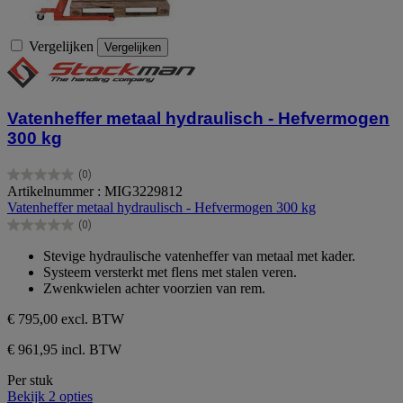
Vergelijken
Vergelijken
Vatenheffer metaal hydraulisch - Hefvermogen
300 kg
(0)
0.0
Artikelnummer : MIG3229812
van
Vatenheffer metaal hydraulisch - Hefvermogen 300 kg
de
(0)
5
0.0
sterren.
van
Stevige hydraulische vatenheffer van metaal met kader.
de
Systeem versterkt met flens met stalen veren.
5
Zwenkwielen achter voorzien van rem.
sterren.
€ 795,00
excl. BTW
€ 961,95 incl. BTW
Per stuk
Bekijk 2 opties