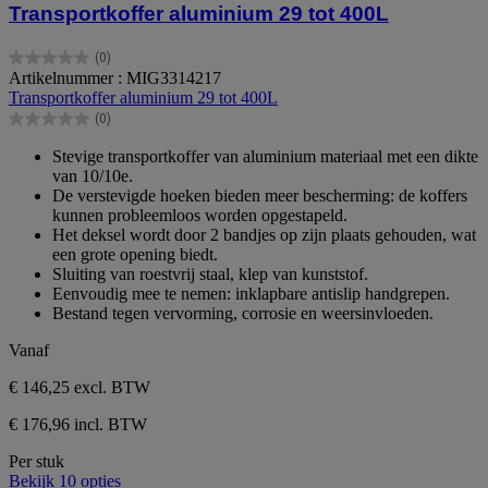
Transportkoffer aluminium 29 tot 400L
(0)
0.0
Artikelnummer : MIG3314217
van
Transportkoffer aluminium 29 tot 400L
de
(0)
5
0.0
sterren.
van
Stevige transportkoffer van aluminium materiaal met een dikte
de
van 10/10e.
5
De verstevigde hoeken bieden meer bescherming: de koffers
sterren.
kunnen probleemloos worden opgestapeld.
Het deksel wordt door 2 bandjes op zijn plaats gehouden, wat
een grote opening biedt.
Sluiting van roestvrij staal, klep van kunststof.
Eenvoudig mee te nemen: inklapbare antislip handgrepen.
Bestand tegen vervorming, corrosie en weersinvloeden.
Vanaf
€ 146,25
excl. BTW
€ 176,96 incl. BTW
Per stuk
Bekijk 10 opties