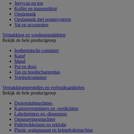
Jerrycan en ton
Koffer en transportkist
Opslagtank
Opslagtank met pompsysteem
Vat en accessoires
Verpakking en voedingsmiddelen
Bekijk de hele productgroep
Isothermische container
Karaf
Mand
Pot en doos
Tas en boodschappentas
Voedselcontainer
Verpakkingstoestellen en verbruiksartikelen
Bekijk de hele productgroep
Dozensluitmachines
Kartonvernietigers en -verdichters
Labelprinters en -dispensers
Omsnoeringsmachine
Palletwikkelaars en rekfolie
Plastic sealapparaat en krimpfoliemachine