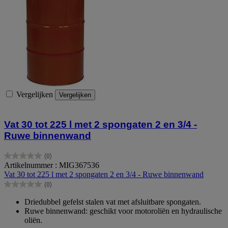
Vergelijken
Vergelijken
Vat 30 tot 225 l met 2 spongaten 2 en 3/4 -
Ruwe binnenwand
(0)
0.0
Artikelnummer : MIG367536
van
Vat 30 tot 225 l met 2 spongaten 2 en 3/4 - Ruwe binnenwand
de
(0)
5
0.0
sterren.
van
Driedubbel gefelst stalen vat met afsluitbare spongaten.
de
Ruwe binnenwand: geschikt voor motoroliën en hydraulische
5
oliën.
sterren.