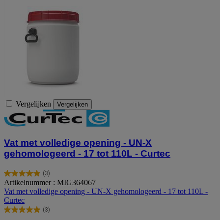
Vergelijken
Vergelijken
Vat met volledige opening - UN-X
gehomologeerd - 17 tot 110L - Curtec
(3)
5.0
Artikelnummer : MIG364067
van
Vat met volledige opening - UN-X gehomologeerd - 17 tot 110L -
de
Curtec
5
(3)
sterren.
5.0