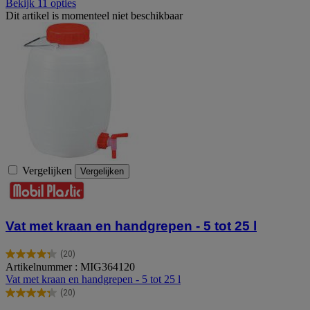
Bekijk 11 opties
Dit artikel is momenteel niet beschikbaar
Vergelijken
Vergelijken
Vat met kraan en handgrepen - 5 tot 25 l
(20)
4.3
Artikelnummer : MIG364120
van
Vat met kraan en handgrepen - 5 tot 25 l
de
(20)
5
4.3
sterren.