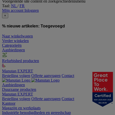
Voorgestelde site content en zoekgeschiedenismenu
Taal:
NL
/
FR
Mijn account
Inloggen
×
% nieuwe artikelen:
Toegevoegd
Naar winkelwagen
Verder winkelen
Categorieën
Aanbiedingen
Refurbished producten
Manutan EXPERT
Bestelling volgen
Offerte aanvragen
Contact
Aanbiedingen
Duurzame producten
Manutan EXPERT
Bestelling volgen
Offerte aanvragen
Contact
NOV 2025-NOV 2026
Kantoor
BELGIUM
Magazijn en werkplaats
Industriële benodigdheden en gereedschap