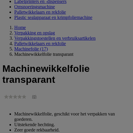
Labelprinters en -dispensers
Omsnoeringsmachine
Palletwikkelaars en rekfolie
Plastic sealapparaat en krimpfoliemachine
Home
Verpakking en opslag
Verpakkingstoestellen en verbruiksartikelen
Palletwikkelaars en rekfolie
Machinefolie
(17)
Machinewikkelfolie transparant
Machinewikkelfolie
transparant
(0)
Geen
scorewaarde
Dezelfde
paginalink.
Machinewikkelfolie, geschikt voor het verpakken van
goederen.
Uitstekende hechting.
Zeer goede rekbaarheid.