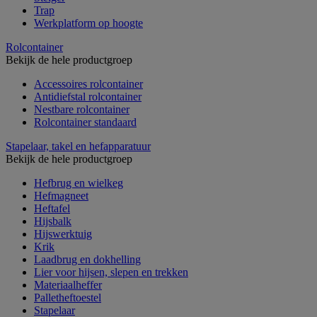
Trap
Werkplatform op hoogte
Rolcontainer
Bekijk de hele productgroep
Accessoires rolcontainer
Antidiefstal rolcontainer
Nestbare rolcontainer
Rolcontainer standaard
Stapelaar, takel en hefapparatuur
Bekijk de hele productgroep
Hefbrug en wielkeg
Hefmagneet
Heftafel
Hijsbalk
Hijswerktuig
Krik
Laadbrug en dokhelling
Lier voor hijsen, slepen en trekken
Materiaalheffer
Palletheftoestel
Stapelaar