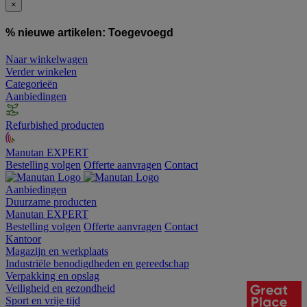
×
% nieuwe artikelen:
Toegevoegd
Naar winkelwagen
Verder winkelen
Categorieën
Aanbiedingen
Refurbished producten
Manutan EXPERT
Bestelling volgen
Offerte aanvragen
Contact
Aanbiedingen
Duurzame producten
Manutan EXPERT
Bestelling volgen
Offerte aanvragen
Contact
Kantoor
Magazijn en werkplaats
Industriële benodigdheden en gereedschap
Verpakking en opslag
Veiligheid en gezondheid
Sport en vrije tijd