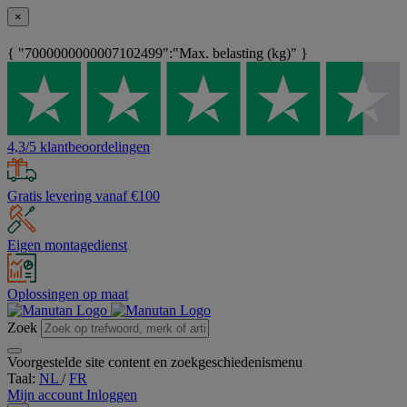
×
{ "7000000000007102499":"Max. belasting (kg)" }
4,3/5 klantbeoordelingen
Gratis levering vanaf €100
Eigen montagedienst
Oplossingen op maat
Zoek
Voorgestelde site content en zoekgeschiedenismenu
Taal:
NL
/
FR
Mijn account
Inloggen