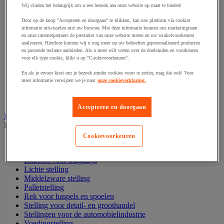
Harpsluiting
Wij vinden het belangrijk om u een bezoek aan onze website op maat te bieden!
Hijsband van staal en textiel
Hijshaak
Door op de knop "Accepteren en doorgaan" te klikken, kan ons platform via cookies
Hijsklem
informatie uitwisselen met uw browser. Met deze informatie kunnen ons marketingteam
Hijspoelie en -katrol
en onze internetpartners de prestaties van onze website meten en uw winkelvoorkeuren
analyseren. Hierdoor kunnen wij u nog meer op uw behoeften gepersonaliseerd producten
Hijsring
en passende reclame aanbieden. Als u meer wilt weten over de doeleinden en voorkeuren
Kabel
voor elk type cookie, klikt u op "Cookievoorkeuren".
Kopschakel en snelschakel
Sjorband en trekstang
En als je ervoor kiest om je bezoek zonder cookies voort te zetten, mag dat ook! Voor
Spanband
meer informatie verwijzen we je naar
onze cookieverklaring.
Stalen ketting
Touw en draad
Accepteren en doorgaan
Industriële en magazijnstellingen
Bekijk de hele productgroep
Cookievoorkeuren
Doorschuifstelling en doorrolstelling
Draagarmstelling voor lange lasten
Entresol voor magazijn
Lichte stelling
Middelzware stelling
Palletstelling
Rek voor haspels en spoelen
Stelling voor detail- en groothandel
Stellingen voor de automobielindustrie
Voedingstelling