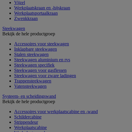
Vijzel
Werkplaatskraan en -hijskraan
Werkplaatsportaalkraan
Zwenkkraan
Steekwagen
Bekijk de hele productgroep
Accessoires voor steekwagen
Inklapbare steekwagen
Stalen steekwagen
Steekwagen aluminium en rvs
Steekwagen specifiek
Steekwagen voor gasflessen
Steekwagen voor zware ladingen
Trappensteekwagen
Vatensteekwagen
Systeem- en scheidingswand
Bekijk de hele productgroep
Accessoires voor werkplaatscabine en -wand
Schildercabine
Strippendeur
Werkplaatscabine