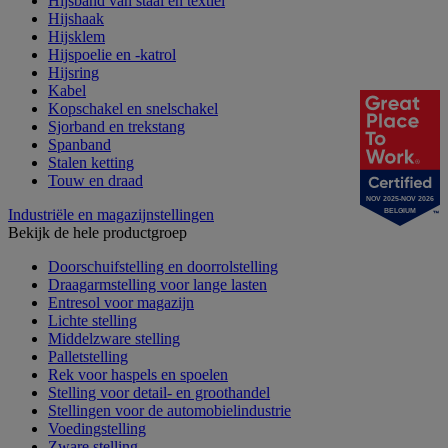
Hijsband van staal en textiel
Hijshaak
Hijsklem
Hijspoelie en -katrol
Hijsring
Kabel
Kopschakel en snelschakel
Sjorband en trekstang
Spanband
Stalen ketting
Touw en draad
NOV 2025-NOV 2026
Industriële en magazijnstellingen
BELGIUM
Bekijk de hele productgroep
Doorschuifstelling en doorrolstelling
Draagarmstelling voor lange lasten
Entresol voor magazijn
Lichte stelling
Middelzware stelling
Palletstelling
Rek voor haspels en spoelen
Stelling voor detail- en groothandel
Stellingen voor de automobielindustrie
Voedingstelling
Zware stelling