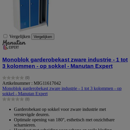
Vergelijken
Vergelijken
Monoblok garderobekast zware industrie - 1 tot
3 kolommen - op sokkel - Manutan Expert
(0)
0.0
Artikelnummer : MIG11617042
van
Monoblok garderobekast zware industrie - 1 tot 3 kolommen - op
de
sokkel - Manutan Expert
5
(0)
sterren.
0.0
van
Garderobekast op sokkel voor zware industrie met
de
verstevigde deuren.
5
Optimale opening van 180°, esthetisch met onzichtbare
sterren.
scharnieren.