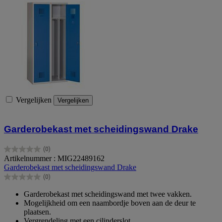
Vergelijken
Vergelijken
Garderobekast met scheidingswand Drake
(0)
0.0
Artikelnummer : MIG22489162
van
Garderobekast met scheidingswand Drake
de
(0)
5
0.0
sterren.
van
Garderobekast met scheidingswand met twee vakken.
de
Mogelijkheid om een naambordje boven aan de deur te
5
plaatsen.
sterren.
Vergrendeling met een cilinderslot.