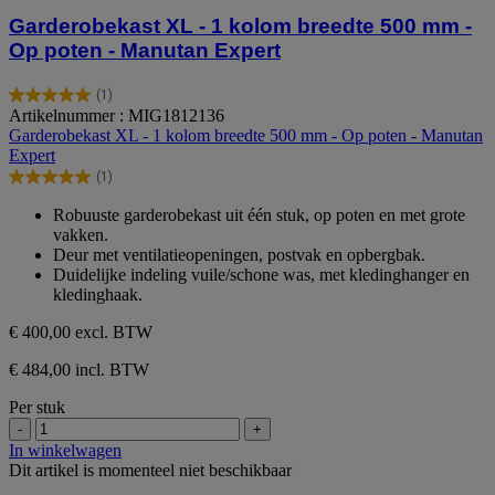
Garderobekast XL - 1 kolom breedte 500 mm -
Op poten - Manutan Expert
(1)
5.0
Artikelnummer : MIG1812136
van
Garderobekast XL - 1 kolom breedte 500 mm - Op poten - Manutan
de
Expert
5
(1)
sterren.
5.0
1
van
Robuuste garderobekast uit één stuk, op poten en met grote
beoordeling
de
vakken.
5
Deur met ventilatieopeningen, postvak en opbergbak.
sterren.
Duidelijke indeling vuile/schone was, met kledinghanger en
1
kledinghaak.
beoordeling
€ 400,00
excl. BTW
€ 484,00 incl. BTW
Per stuk
-
+
In winkelwagen
Dit artikel is momenteel niet beschikbaar