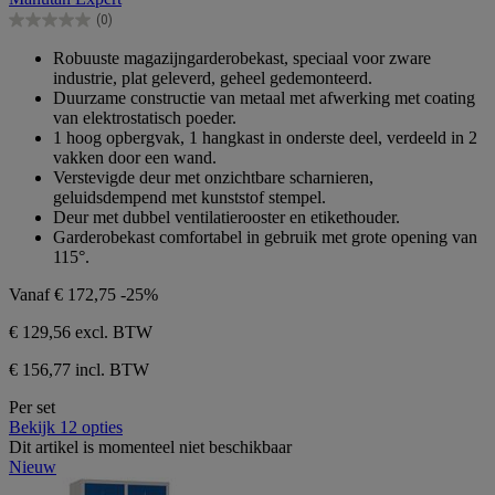
5
(0)
sterren.
0.0
van
Robuuste magazijngarderobekast, speciaal voor zware
de
industrie, plat geleverd, geheel gedemonteerd.
5
Duurzame constructie van metaal met afwerking met coating
sterren.
van elektrostatisch poeder.
1 hoog opbergvak, 1 hangkast in onderste deel, verdeeld in 2
vakken door een wand.
Verstevigde deur met onzichtbare scharnieren,
geluidsdempend met kunststof stempel.
Deur met dubbel ventilatierooster en etikethouder.
Garderobekast comfortabel in gebruik met grote opening van
115°.
Vanaf
€ 172,75
-25%
€ 129,56
excl. BTW
€ 156,77 incl. BTW
Per set
Bekijk 12 opties
Dit artikel is momenteel niet beschikbaar
Nieuw