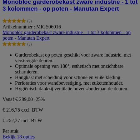
Monobloc garderobekast zware industrie - 1 tot
3 kolommen - op poten - Manutan Expert
(3)
5.0
Artikelnummer : MIG506016
van
Monobloc garderobekast zware industrie - 1 tot 3 kolommen - op
de
poten - Manutan Expert
5
(3)
sterren.
5.0
3
van
Garderobekast op poten geschikt voor zware industrie, met
beoordelingen
de
verstevigde deuren.
5
Optimale opening van 180°, esthetisch met onzichtbare
sterren.
scharnieren.
3
Hangkast met scheiding voor schone en vuile kleding.
beoordelingen
Perforaties voor wandbevestiging, met etikettenhouder.
Hygiënisch dankzij ventilatie boven-/onderaan de deuren.
Vanaf
€ 289,00
-25%
€ 216,75
excl. BTW
€ 262,27 incl. BTW
Per stuk
Bekijk 18 opties