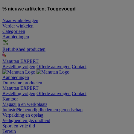
% nieuwe artikelen:
Toegevoegd
Naar winkelwagen
Verder winkelen
Categorieën
Aanbiedingen
Refurbished producten
Manutan EXPERT
Bestelling volgen
Offerte aanvragen
Contact
Aanbiedingen
Duurzame producten
Manutan EXPERT
Bestelling volgen
Offerte aanvragen
Contact
Kantoor
Magazijn en werkplaats
Industriële benodigdheden en gereedschap
Verpakking en opslag
Veiligheid en gezondheid
Sport en vrije tijd
Terrein