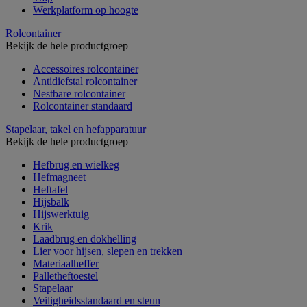
Werkplatform op hoogte
Rolcontainer
Bekijk de hele productgroep
Accessoires rolcontainer
Antidiefstal rolcontainer
Nestbare rolcontainer
Rolcontainer standaard
Stapelaar, takel en hefapparatuur
Bekijk de hele productgroep
Hefbrug en wielkeg
Hefmagneet
Heftafel
Hijsbalk
Hijswerktuig
Krik
Laadbrug en dokhelling
Lier voor hijsen, slepen en trekken
Materiaalheffer
Palletheftoestel
Stapelaar
Veiligheidsstandaard en steun