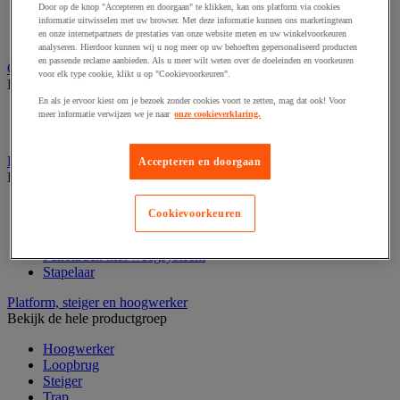
Laboratoriumkast
Door op de knop "Accepteren en doorgaan" te klikken, kan ons platform via cookies
Laboratoriumladekast
informatie uitwisselen met uw browser. Met deze informatie kunnen ons marketingteam
en onze internetpartners de prestaties van onze website meten en uw winkelvoorkeuren
Laboratoriumtafel
analyseren. Hierdoor kunnen wij u nog meer op uw behoeften gepersonaliseerd producten
en passende reclame aanbieden. Als u meer wilt weten over de doeleinden en voorkeuren
Opstapkruk, trap en ladder
voor elk type cookie, klikt u op "Cookievoorkeuren".
Bekijk de hele productgroep
En als je ervoor kiest om je bezoek zonder cookies voort te zetten, mag dat ook! Voor
Ladder
meer informatie verwijzen we je naar
onze cookieverklaring.
Trapladder en opstapkruk
Palletwagen
Accepteren en doorgaan
Bekijk de hele productgroep
Elektrische pallettruck
Cookievoorkeuren
Handpallettruck
Hoogheffende pallettruck
Pallettruck met weegsysteem
Stapelaar
Platform, steiger en hoogwerker
Bekijk de hele productgroep
Hoogwerker
Loopbrug
Steiger
Trap