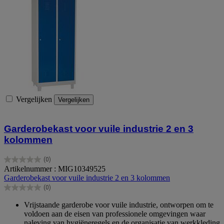
Vergelijken
Vergelijken
Garderobekast voor vuile industrie 2 en 3
kolommen
(0)
0.0
Artikelnummer : MIG10349525
van
Garderobekast voor vuile industrie 2 en 3 kolommen
de
(0)
5
0.0
sterren.
van
Vrijstaande garderobe voor vuile industrie, ontworpen om te
de
voldoen aan de eisen van professionele omgevingen waar
5
naleving van hygiëneregels en de organisatie van werkkleding