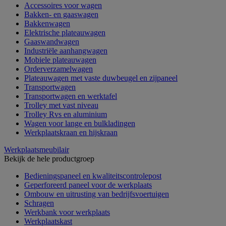
Accessoires voor wagen
Bakken- en gaaswagen
Bakkenwagen
Elektrische plateauwagen
Gaaswandwagen
Industriële aanhangwagen
Mobiele plateauwagen
Orderverzamelwagen
Plateauwagen met vaste duwbeugel en zijpaneel
Transportwagen
Transportwagen en werktafel
Trolley met vast niveau
Trolley Rvs en aluminium
Wagen voor lange en bulkladingen
Werkplaatskraan en hijskraan
Werkplaatsmeubilair
Bekijk de hele productgroep
Bedieningspaneel en kwaliteitscontrolepost
Geperforeerd paneel voor de werkplaats
Ombouw en uitrusting van bedrijfsvoertuigen
Schragen
Werkbank voor werkplaats
Werkplaatskast