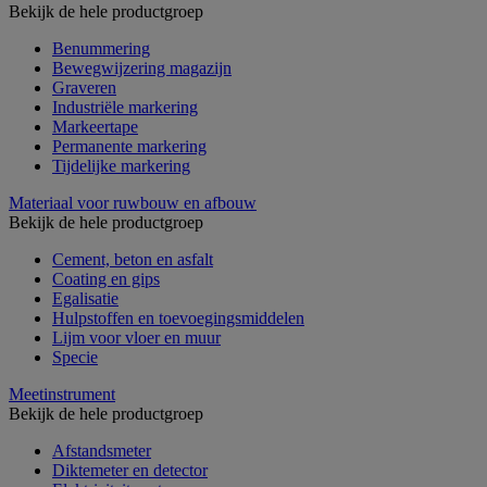
Bekijk de hele productgroep
Benummering
Bewegwijzering magazijn
Graveren
Industriële markering
Markeertape
Permanente markering
Tijdelijke markering
Materiaal voor ruwbouw en afbouw
Bekijk de hele productgroep
Cement, beton en asfalt
Coating en gips
Egalisatie
Hulpstoffen en toevoegingsmiddelen
Lijm voor vloer en muur
Specie
Meetinstrument
Bekijk de hele productgroep
Afstandsmeter
Diktemeter en detector