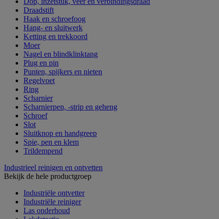
Dop, inzetstuk, veer en verbindingsdraad
Draadstift
Haak en schroefoog
Hang- en sluitwerk
Ketting en trekkoord
Moer
Nagel en blindklinktang
Plug en pin
Punten, spijkers en nieten
Regelvoet
Ring
Scharnier
Scharnierpen, -strip en geheng
Schroef
Slot
Sluitknop en handgreep
Spie, pen en klem
Trildempend
Industrieel reinigen en ontvetten
Bekijk de hele productgroep
Industriële ontvetter
Industriële reiniger
Las onderhoud