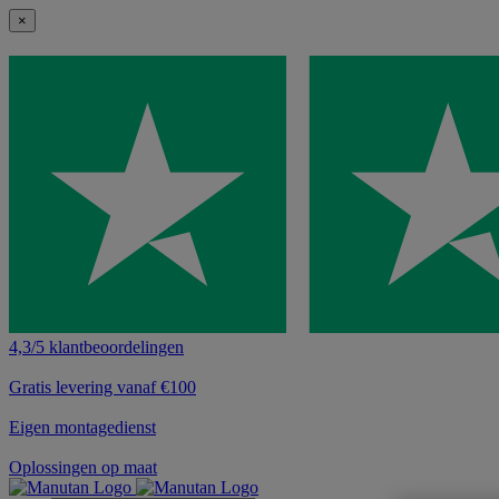
×
4,3/5 klantbeoordelingen
Gratis levering vanaf €100
Eigen montagedienst
Oplossingen op maat