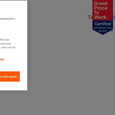
Taal:
NL
/
FR
AFWIJZEN >
NOV 2025-NOV 2026
BELGIUM
 Met deze
analyseren.
t weten over de
onze
en doorgaan