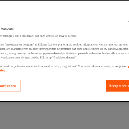
 Manutan!
egevoegd aan winkelwagen
et belangrijk om u een bezoek aan onze website op maat te bieden!
nop "Accepteren en doorgaan" te klikken, kan ons platform via cookies informatie uitwisselen met uw browser.
nnen ons marketingteam en onze internetpartners de prestaties van onze website meten en uw winkelvoorkeuren 
nen wij u nog meer op uw behoeften gepersonaliseerd producten en passende reclame aanbieden. Als u meer wil
n voorkeuren voor elk type cookie, klikt u op "Cookievoorkeuren".
oor kiest om je bezoek zonder cookies voort te zetten, mag dat ook! Voor meer informatie verwijzen we je naar
ring.
oorkeuren
Accepteren 