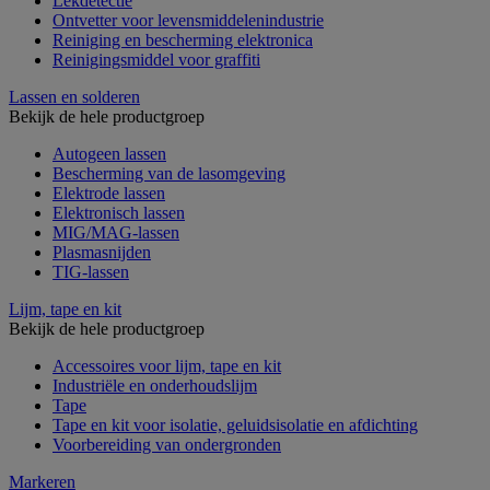
Lekdetectie
Ontvetter voor levensmiddelenindustrie
Reiniging en bescherming elektronica
Reinigingsmiddel voor graffiti
Lassen en solderen
Bekijk de hele productgroep
Autogeen lassen
Bescherming van de lasomgeving
Elektrode lassen
Elektronisch lassen
MIG/MAG-lassen
Plasmasnijden
TIG-lassen
Lijm, tape en kit
Bekijk de hele productgroep
Accessoires voor lijm, tape en kit
Industriële en onderhoudslijm
Tape
Tape en kit voor isolatie, geluidsisolatie en afdichting
Voorbereiding van ondergronden
Markeren