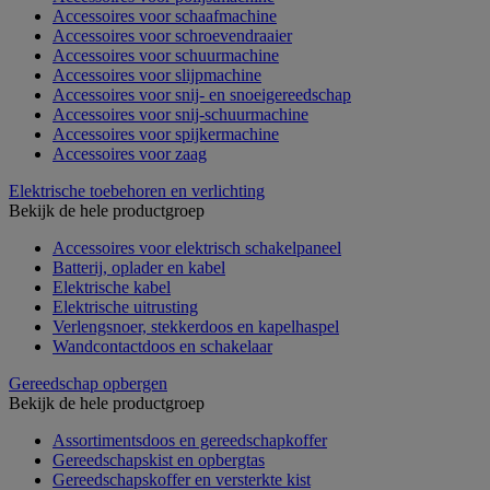
Accessoires voor schaafmachine
Accessoires voor schroevendraaier
Accessoires voor schuurmachine
Accessoires voor slijpmachine
Accessoires voor snij- en snoeigereedschap
Accessoires voor snij-schuurmachine
Accessoires voor spijkermachine
Accessoires voor zaag
Elektrische toebehoren en verlichting
Bekijk de hele productgroep
Accessoires voor elektrisch schakelpaneel
Batterij, oplader en kabel
Elektrische kabel
Elektrische uitrusting
Verlengsnoer, stekkerdoos en kapelhaspel
Wandcontactdoos en schakelaar
Gereedschap opbergen
Bekijk de hele productgroep
Assortimentsdoos en gereedschapkoffer
Gereedschapskist en opbergtas
Gereedschapskoffer en versterkte kist