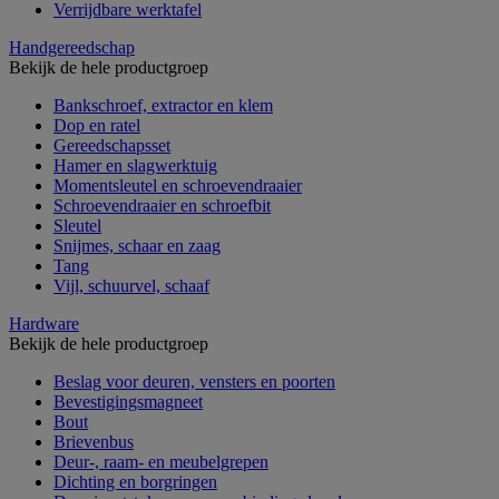
Verrijdbare werktafel
Handgereedschap
Bekijk de hele productgroep
Bankschroef, extractor en klem
Dop en ratel
Gereedschapsset
Hamer en slagwerktuig
Momentsleutel en schroevendraaier
Schroevendraaier en schroefbit
Sleutel
Snijmes, schaar en zaag
Tang
Vijl, schuurvel, schaaf
Hardware
Bekijk de hele productgroep
Beslag voor deuren, vensters en poorten
Bevestigingsmagneet
Bout
Brievenbus
Deur-, raam- en meubelgrepen
Dichting en borgringen