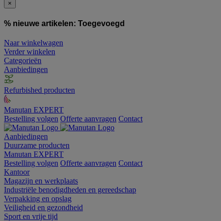
×
% nieuwe artikelen:
Toegevoegd
Naar winkelwagen
Verder winkelen
Categorieën
Aanbiedingen
Refurbished producten
Manutan EXPERT
Bestelling volgen
Offerte aanvragen
Contact
Aanbiedingen
Duurzame producten
Manutan EXPERT
Bestelling volgen
Offerte aanvragen
Contact
Kantoor
Magazijn en werkplaats
Industriële benodigdheden en gereedschap
Verpakking en opslag
Veiligheid en gezondheid
Sport en vrije tijd