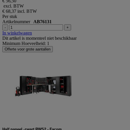
€ 56,50
excl. BTW
€ 68,37
incl. BTW
Per stuk
Artikelnummer
AB76131
-
+
In winkelwagen
Dit artikel is momenteel niet beschikbaar
Minimum Hoeveelheid: 1
Offerte voor grote aantallen
Half paneel -zwart RWS2 - Facom