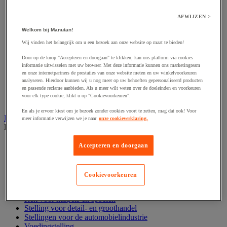
Harpsluiting
Hijsband van staal en textiel
AFWIJZEN >
Hijshaak
Hijsklem
Welkom bij Manutan!
Hijspoelie en -katrol
Wij vinden het belangrijk om u een bezoek aan onze website op maat te bieden!
Hijsring
Kabel
Door op de knop "Accepteren en doorgaan" te klikken, kan ons platform via cookies
Kopschakel en snelschakel
informatie uitwisselen met uw browser. Met deze informatie kunnen ons marketingteam
Sjorband en trekstang
en onze internetpartners de prestaties van onze website meten en uw winkelvoorkeuren
analyseren. Hierdoor kunnen wij u nog meer op uw behoeften gepersonaliseerd producten
Spanband
en passende reclame aanbieden. Als u meer wilt weten over de doeleinden en voorkeuren
Stalen ketting
voor elk type cookie, klikt u op "Cookievoorkeuren".
Touw en draad
En als je ervoor kiest om je bezoek zonder cookies voort te zetten, mag dat ook! Voor
Industriële en magazijnstellingen
meer informatie verwijzen we je naar
onze cookieverklaring.
Bekijk de hele productgroep
Doorschuifstelling en doorrolstelling
Accepteren en doorgaan
Draagarmstelling voor lange lasten
Entresol voor magazijn
Lichte stelling
Cookievoorkeuren
Middelzware stelling
Palletstelling
Rek voor haspels en spoelen
Stelling voor detail- en groothandel
Stellingen voor de automobielindustrie
Voedingstelling