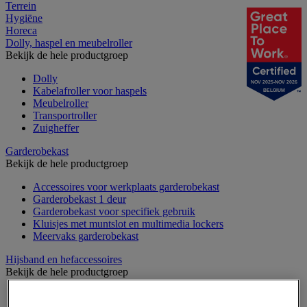
Terrein
Hygiëne
Horeca
Dolly, haspel en meubelroller
Bekijk de hele productgroep
Dolly
NOV 2025-NOV 2026
Kabelafroller voor haspels
BELGIUM
Meubelroller
Transportroller
Zuigheffer
Garderobekast
Bekijk de hele productgroep
Accessoires voor werkplaats garderobekast
Garderobekast 1 deur
Garderobekast voor specifiek gebruik
Kluisjes met muntslot en multimedia lockers
Meervaks garderobekast
Hijsband en hefaccessoires
Bekijk de hele productgroep
Draadspanner