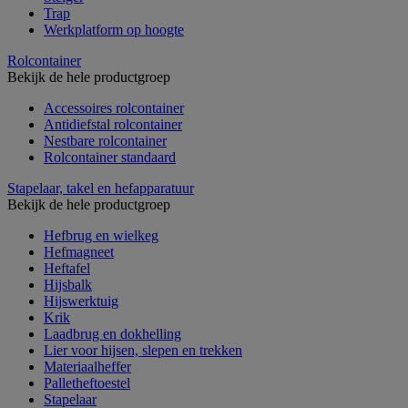
Trap
Werkplatform op hoogte
Rolcontainer
Bekijk de hele productgroep
Accessoires rolcontainer
Antidiefstal rolcontainer
Nestbare rolcontainer
Rolcontainer standaard
Stapelaar, takel en hefapparatuur
Bekijk de hele productgroep
Hefbrug en wielkeg
Hefmagneet
Heftafel
Hijsbalk
Hijswerktuig
Krik
Laadbrug en dokhelling
Lier voor hijsen, slepen en trekken
Materiaalheffer
Palletheftoestel
Stapelaar