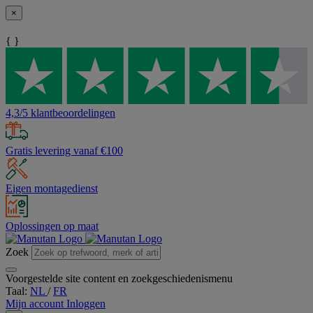
×
{ }
4,3/5 klantbeoordelingen
Gratis levering vanaf €100
Eigen montagedienst
Oplossingen op maat
Zoek
Voorgestelde site content en zoekgeschiedenismenu
Taal:
NL
/
FR
Mijn account
Inloggen