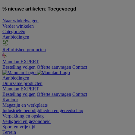
% nieuwe artikelen:
Toegevoegd
Naar winkelwagen
Verder winkelen
Categorieën
Aanbiedingen
Refurbished producten
Manutan EXPERT
Bestelling volgen
Offerte aanvragen
Contact
Aanbiedingen
Duurzame producten
Manutan EXPERT
Bestelling volgen
Offerte aanvragen
Contact
Kantoor
Magazijn en werkplaats
Industriële benodigdheden en gereedschap
Verpakking en opslag
Veiligheid en gezondheid
Sport en vrije tijd
Terrein