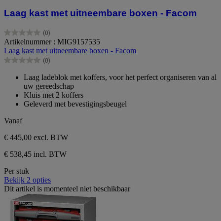
Laag kast met uitneembare boxen - Facom
(0)
0.0
Artikelnummer : MIG9157535
van
Laag kast met uitneembare boxen - Facom
de
(0)
5
0.0
sterren.
van
Laag ladeblok met koffers, voor het perfect organiseren van al
de
uw gereedschap
5
Kluis met 2 koffers
sterren.
Geleverd met bevestigingsbeugel
Vanaf
€ 445,00
excl. BTW
€ 538,45 incl. BTW
Per stuk
Bekijk 2 opties
Dit artikel is momenteel niet beschikbaar