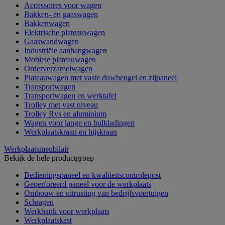
Accessoires voor wagen
Bakken- en gaaswagen
Bakkenwagen
Elektrische plateauwagen
Gaaswandwagen
Industriële aanhangwagen
Mobiele plateauwagen
Orderverzamelwagen
Plateauwagen met vaste duwbeugel en zijpaneel
Transportwagen
Transportwagen en werktafel
Trolley met vast niveau
Trolley Rvs en aluminium
Wagen voor lange en bulkladingen
Werkplaatskraan en hijskraan
Werkplaatsmeubilair
Bekijk de hele productgroep
Bedieningspaneel en kwaliteitscontrolepost
Geperforeerd paneel voor de werkplaats
Ombouw en uitrusting van bedrijfsvoertuigen
Schragen
Werkbank voor werkplaats
Werkplaatskast