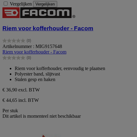
Vergelijken
Vergelijken
Riem voor kofferhouder - Facom
(0)
0.0
Artikelnummer : MIG9157648
van
Riem voor kofferhouder - Facom
de
(0)
5
0.0
sterren.
van
Riem voor kofferhouder, eenvoudig te plaatsen
de
Polyester band, slijtvast
5
Stalen gesp en haken
sterren.
€ 36,90
excl. BTW
€ 44,65 incl. BTW
Per stuk
Dit artikel is momenteel niet beschikbaar