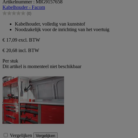
Artikelnummer : MIG9157658
van
Kabelhouder - Facom
de
(0)
5
0.0
sterren.
van
Kabelhouder, volledig van kunststof
de
Noodzakelijk voor de inrichting van het voertuig
5
sterren.
€ 17,09
excl. BTW
€ 20,68 incl. BTW
Per stuk
Dit artikel is momenteel niet beschikbaar
Vergelijken
Vergelijken