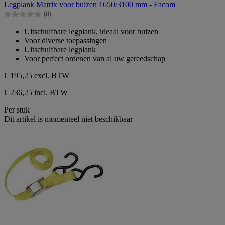
Legplank Matrix voor buizen 1650/3100 mm - Facom
de
(0)
5
0.0
sterren.
van
Uitschuifbare legplank, ideaal voor buizen
de
Voor diverse toepassingen
5
Uitschuifbare legplank
sterren.
Voor perfect ordenen van al uw gereedschap
€ 195,25
excl. BTW
€ 236,25 incl. BTW
Per stuk
Dit artikel is momenteel niet beschikbaar