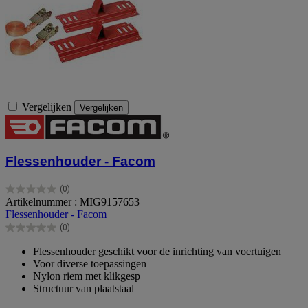
Vergelijken
Vergelijken
Flessenhouder - Facom
(0)
0.0
Artikelnummer : MIG9157653
van
Flessenhouder - Facom
de
(0)
5
0.0
sterren.
van
Flessenhouder geschikt voor de inrichting van voertuigen
de
Voor diverse toepassingen
5
Nylon riem met klikgesp
sterren.
Structuur van plaatstaal