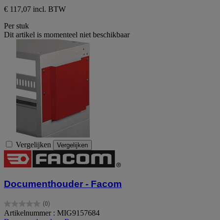
€ 117,07 incl. BTW
Per stuk
Dit artikel is momenteel niet beschikbaar
Vergelijken
Vergelijken
Documenthouder - Facom
(0)
0.0
Artikelnummer : MIG9157684
van