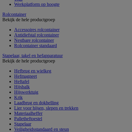
Werkplatform op hoogte
Rolcontainer
Bekijk de hele productgroep
Accessoires rolcontainer
Antidiefstal rolcontainer
Nestbare rolcontainer
Rolcontainer standaard
Stapelaar, takel en hefapparatuur
Bekijk de hele productgroep
Hefbrug en wielkeg
Hefmagneet
Heftafel
Hijsbalk
Hijswerktuig
Krik
Laadbrug en dokhelling
Lier voor hijsen, slepen en trekken
Materiaalheffer
Palletheftoestel
Stapelaar
Veiligheidsstandaard en steun