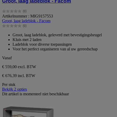
Groot, laag ladeblok - Facom
(0)
0.0
Artikelnummer : MIG9157553
van
Groot, laag ladeblok - Facom
de
(0)
5
0.0
sterren.
van
Groot, laag ladeblok, geleverd met bevestigingsbeugel
de
Kluis met 2 laden
5
Ladeblok voor diverse toepassingen
sterren.
Voor het perfect organiseren van al uw gereedschap
Vanaf
€ 559,00
excl. BTW
€ 676,39 incl. BTW
Per stuk
Bekijk 2 opties
Dit artikel is momenteel niet beschikbaar