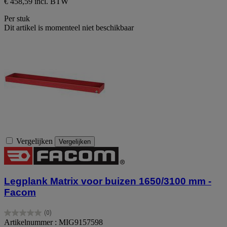
€ 458,59 incl. BTW
Per stuk
Dit artikel is momenteel niet beschikbaar
Vergelijken
Vergelijken
Legplank Matrix voor buizen 1650/3100 mm -
Facom
(0)
0.0
Artikelnummer : MIG9157598
van