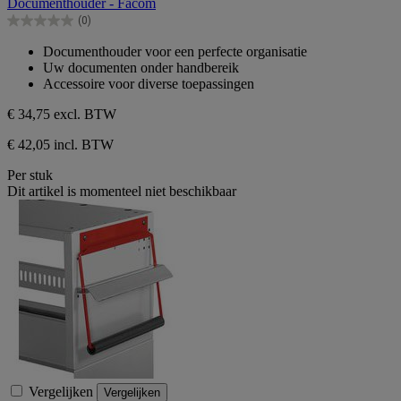
Documenthouder - Facom
de
(0)
5
0.0
sterren.
van
Documenthouder voor een perfecte organisatie
de
Uw documenten onder handbereik
5
Accessoire voor diverse toepassingen
sterren.
€ 34,75
excl. BTW
€ 42,05 incl. BTW
Per stuk
Dit artikel is momenteel niet beschikbaar
Vergelijken
Vergelijken