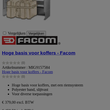
Vergelijken
Vergelijken
Hoge basis voor koffers - Facom
(0)
0.0
Artikelnummer : MIG9157584
van
Hoge basis voor koffers - Facom
de
(0)
5
0.0
sterren.
van
Hoge basis voor koffers, met een riemsysteem
de
Polyester band, slijtvast
5
Voor diverse toepassingen
sterren.
€ 379,00
excl. BTW