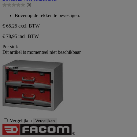
de
(0)
5
0.0
sterren.
van
Bovenop de rekken te bevestigen.
de
5
€ 65,25
excl. BTW
sterren.
€ 78,95 incl. BTW
Per stuk
Dit artikel is momenteel niet beschikbaar
Vergelijken
Vergelijken