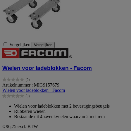
Vergelijken
Vergelijken
Wielen voor ladeblokken - Facom
(0)
0.0
Artikelnummer : MIG9157679
van
Wielen voor ladeblokken - Facom
de
(0)
5
0.0
sterren.
van
Wielen voor ladeblokken met 2 bevestigingsbeugels
de
Rubberen wielen
5
Bestaande uit 4 zwenkwielen waarvan 2 met rem
sterren.
€ 96,75
excl. BTW