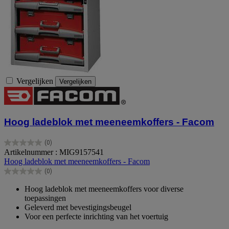
Vergelijken
Vergelijken
Hoog ladeblok met meeneemkoffers - Facom
(0)
0.0
Artikelnummer : MIG9157541
van
Hoog ladeblok met meeneemkoffers - Facom
de
(0)
5
0.0
sterren.
van
Hoog ladeblok met meeneemkoffers voor diverse
de
toepassingen
5
Geleverd met bevestigingsbeugel
sterren.
Voor een perfecte inrichting van het voertuig