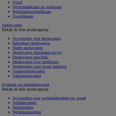
Vijzel
Werkplaatskraan en -hijskraan
Werkplaatsportaalkraan
Zwenkkraan
Steekwagen
Bekijk de hele productgroep
Accessoires voor steekwagen
Inklapbare steekwagen
Stalen steekwagen
Steekwagen aluminium en rvs
Steekwagen specifiek
Steekwagen voor gasflessen
Steekwagen voor zware ladingen
Trappensteekwagen
Vatensteekwagen
Systeem- en scheidingswand
Bekijk de hele productgroep
Accessoires voor werkplaatscabine en -wand
Schildercabine
Strippendeur
Werkplaatscabine