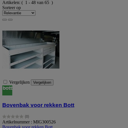
Artikelen:
( 1 - 48 van 65 )
Sorteer op
Vergelijken
Vergelijken
Bovenbak voor rekken Bott
(0)
0.0
Artikelnummer : MIG300526
van
Bovenbak voor rekken Bott