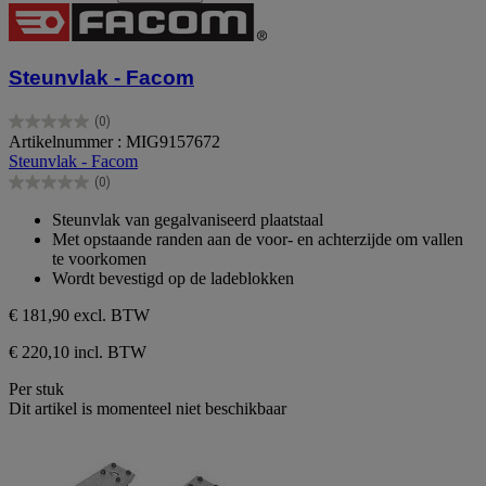
Steunvlak - Facom
(0)
0.0
Artikelnummer : MIG9157672
van
Steunvlak - Facom
de
(0)
5
0.0
sterren.
van
Steunvlak van gegalvaniseerd plaatstaal
de
Met opstaande randen aan de voor- en achterzijde om vallen
5
te voorkomen
sterren.
Wordt bevestigd op de ladeblokken
€ 181,90
excl. BTW
€ 220,10 incl. BTW
Per stuk
Dit artikel is momenteel niet beschikbaar