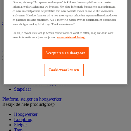
Laboratoriumkast
Door op de knop "Accepteren en doorgaan" te klikken, kan ons platform via cookies
Laboratoriumladekast
informatie uitwisselen met uw browser. Met deze informatie kunnen ons marketingteam
en onze internetpartners de prestaties van onze website meten en uw winkelvoorkeuren
Laboratoriumtafel
analyseren. Hierdoor kunnen wij u nog meer op uw behoeften gepersonaliseerd producten
en passende reclame aanbieden. Als u meer wilt weten over de doeleinden en voorkeuren
Opstapkruk, trap en ladder
voor elk type cookie, klikt u op "Cookievoorkeuren".
Bekijk de hele productgroep
En als je ervoor kiest om je bezoek zonder cookies voort te zetten, mag dat ook! Voor
Ladder
meer informatie verwijzen we je naar
onze cookieverklaring.
Trapladder en opstapkruk
Palletwagen
Accepteren en doorgaan
Bekijk de hele productgroep
Elektrische pallettruck
Cookievoorkeuren
Handpallettruck
Hoogheffende pallettruck
Pallettruck met weegsysteem
Stapelaar
Platform, steiger en hoogwerker
Bekijk de hele productgroep
Hoogwerker
Loopbrug
Steiger
Trap