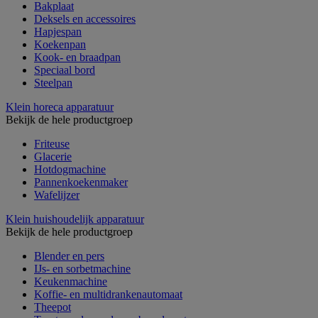
Bakplaat
Deksels en accessoires
Hapjespan
Koekenpan
Kook- en braadpan
Speciaal bord
Steelpan
Klein horeca apparatuur
Bekijk de hele productgroep
Friteuse
Glacerie
Hotdogmachine
Pannenkoekenmaker
Wafelijzer
Klein huishoudelijk apparatuur
Bekijk de hele productgroep
Blender en pers
IJs- en sorbetmachine
Keukenmachine
Koffie- en multidrankenautomaat
Theepot