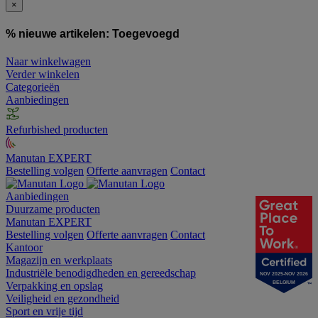
×
% nieuwe artikelen:
Toegevoegd
Naar winkelwagen
Verder winkelen
Categorieën
Aanbiedingen
Refurbished producten
Manutan EXPERT
Bestelling volgen
Offerte aanvragen
Contact
Aanbiedingen
Duurzame producten
Manutan EXPERT
Bestelling volgen
Offerte aanvragen
Contact
Kantoor
Magazijn en werkplaats
Industriële benodigdheden en gereedschap
NOV 2025-NOV 2026
BELGIUM
Verpakking en opslag
Veiligheid en gezondheid
Sport en vrije tijd