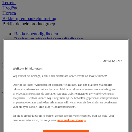
Terrein
Hygiëne
Horeca
Bakkerij- en banketuitrusting
Bekijk de hele productgroep
Bakkersbenodigdheden
Banket- en chocoladebenodigdheden
Doseerschep en -lepel
Grill, taartvormen en keukenaccessoires
Voedseldecoratie
AFWIJZEN >
Decoratie voor horeca
Welkom bij Manutan!
Bekijk de hele productgroep
Wij vinden het belangrijk om u een bezoek aan onze website op maat te bieden!
Verlichting
Door op de knop "Accepteren en doorgaan" te klikken, kan ons platform via cookies
informatie uitwisselen met uw browser. Met deze informatie kunnen ons marketingteam
Eten en drinken
en onze internetpartners de prestaties van onze website meten en uw winkelvoorkeuren
Bekijk de hele productgroep
analyseren. Hierdoor kunnen wij u nog meer op uw behoeften gepersonaliseerd producten
en passende reclame aanbieden. Als u meer wilt weten over de doeleinden en voorkeuren
Frisdrank, ijsthee en fruitsap
voor elk type cookie, klikt u op "Cookievoorkeuren".
Koffie
Soep
En als je ervoor kiest om je bezoek zonder cookies voort te zetten, mag dat ook! Voor
meer informatie verwijzen we je naar
onze cookieverklaring.
Suiker en roerstaafjes
Thee