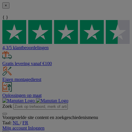
×
{ }
4,3/5 klantbeoordelingen
Gratis levering vanaf €100
Eigen montagedienst
Oplossingen op maat
Zoek
Voorgestelde site content en zoekgeschiedenismenu
Taal:
NL
/
FR
Mijn account
Inloggen