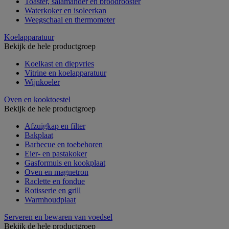
Toaster, salamander en broodrooster
Waterkoker en isoleerkan
Weegschaal en thermometer
Koelapparatuur
Bekijk de hele productgroep
Koelkast en diepvries
Vitrine en koelapparatuur
Wijnkoeler
Oven en kooktoestel
Bekijk de hele productgroep
Afzuigkap en filter
Bakplaat
Barbecue en toebehoren
Eier- en pastakoker
Gasformuis en kookplaat
Oven en magnetron
Raclette en fondue
Rotisserie en grill
Warmhoudplaat
Serveren en bewaren van voedsel
Bekijk de hele productgroep