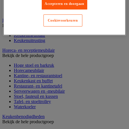
Water
Accepteren en doorgaan
Zoete koek
Zoetwaren en chocolade
Horeca benodigdheden
Cookievoorkeuren
Bekijk de hele productgroep
Keukenmeubilair
Keukenuitrusting
Horeca- en receptiemeubilair
Bekijk de hele productgroep
Hoge stoel en barkruk
Horecameubilair
Kantine- en restaurantstoel
Keukenkast en buffet
Restaurant- en kantinetafel
Serveerwagen en -meubilair
Stoel, fauteuil en kussen
Tafel- en stoeltrolley
Waterkoeler
Keukenbenodigdheden
Bekijk de hele productgroep