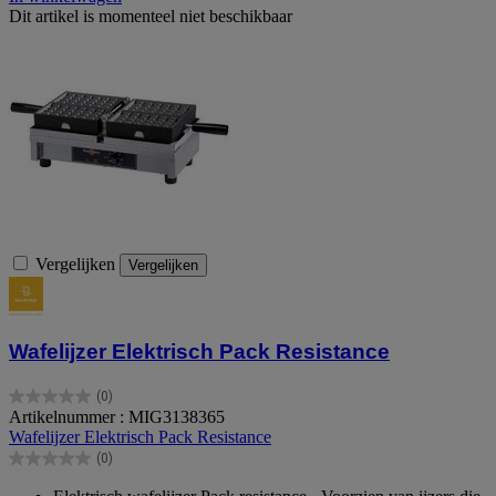
Dit artikel is momenteel niet beschikbaar
Vergelijken
Vergelijken
Wafelijzer Elektrisch Pack Resistance
(0)
0.0
Artikelnummer : MIG3138365
van
Wafelijzer Elektrisch Pack Resistance
de
(0)
5
0.0
sterren.
van