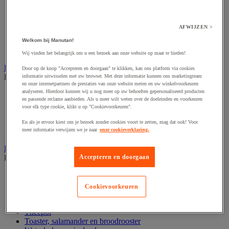
Deksels en accessoires
Hapjespan
Koekenpan
AFWIJZEN >
Kook- en braadpan
Speciaal bord
Welkom bij Manutan!
Steelpan
Wij vinden het belangrijk om u een bezoek aan onze website op maat te bieden!
Klein horeca apparatuur
Door op de knop "Accepteren en doorgaan" te klikken, kan ons platform via cookies
Bekijk de hele productgroep
informatie uitwisselen met uw browser. Met deze informatie kunnen ons marketingteam
en onze internetpartners de prestaties van onze website meten en uw winkelvoorkeuren
analyseren. Hierdoor kunnen wij u nog meer op uw behoeften gepersonaliseerd producten
Friteuse
en passende reclame aanbieden. Als u meer wilt weten over de doeleinden en voorkeuren
Glacerie
voor elk type cookie, klikt u op "Cookievoorkeuren".
Hotdogmachine
Pannenkoekenmaker
En als je ervoor kiest om je bezoek zonder cookies voort te zetten, mag dat ook! Voor
Wafelijzer
meer informatie verwijzen we je naar
onze cookieverklaring.
Klein huishoudelijk apparatuur
Bekijk de hele productgroep
Accepteren en doorgaan
Blender en pers
IJs- en sorbetmachine
Cookievoorkeuren
Keukenmachine
Koffie- en multidrankenautomaat
Theepot
Toaster, salamander en broodrooster