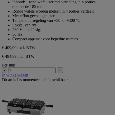
Inhoud: 1 rond wafelijzer met verdeling in 4 porties,
de
doorsnede 185 mm
5
Ronde wafels worden meteen in 4 porties verdeeld.
sterren.
Met teflon gecoat gietijzer.
Temperatuurregeling van +50 tot +300 °C.
Sokkel van rvs.
230 V enkelfasig.
50 Hz.
Compact apparaat voor beperkte ruimtes
€ 409,00
excl. BTW
€ 494,89 incl. BTW
Per stuk
-
+
In winkelwagen
Dit artikel is momenteel niet beschikbaar