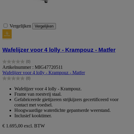
Vergelijken
Vergelijken
Wafelijzer voor 4 lolly - Krampouz - Matfer
(0)
0.0
Artikelnummer : MIG47720511
van
Wafelijzer voor 4 lolly - Krampouz - Matfer
de
(0)
5
0.0
sterren.
van
Wafelijzer voor 4 lolly - Krampouz.
de
Frame van roestvrij staal.
5
Gefabriceerde gietijzeren strijkijzers gecertificeerd voor
sterren.
contact met voedsel.
Hoogwaardige waterdichte gepantserde weerstand.
Inclusief kooktimer.
€ 1.695,00
excl. BTW