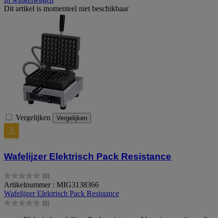
Dit artikel is momenteel niet beschikbaar
Vergelijken
Vergelijken
Wafelijzer Elektrisch Pack Resistance
(0)
0.0
Artikelnummer : MIG3138366
van
Wafelijzer Elektrisch Pack Resistance
de
(0)
5
0.0
sterren.
van