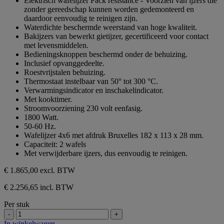
Elektrisch wafelijzer Pack resistance - Voorzien van ijzers die
de
zonder gereedschap kunnen worden gedemonteerd en
5
daardoor eenvoudig te reinigen zijn.
sterren.
Waterdichte beschermde weerstand van hoge kwaliteit.
Bakijzers van bewerkt gietijzer, gecertificeerd voor contact
met levensmiddelen.
Bedieningsknoppen beschermd onder de behuizing.
Inclusief opvanggedeelte.
Roestvrijstalen behuizing.
Thermostaat instelbaar van 50° tot 300 °C.
Verwarmingsindicator en inschakelindicator.
Met kooktimer.
Stroomvoorziening 230 volt eenfasig.
1800 Watt.
50-60 Hz.
Wafelijzer 4x6 met afdruk Bruxelles 182 x 113 x 28 mm.
Capaciteit: 2 wafels
Met verwijderbare ijzers, dus eenvoudig te reinigen.
€ 1.865,00
excl. BTW
€ 2.256,65 incl. BTW
Per stuk
-
+
In winkelwagen