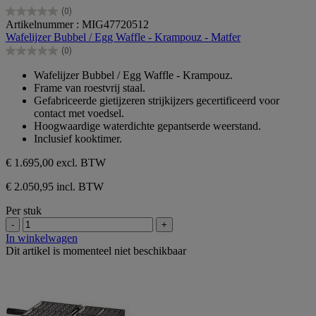
(0)
0.0
Artikelnummer : MIG47720512
van
Wafelijzer Bubbel / Egg Waffle - Krampouz - Matfer
de
(0)
5
0.0
sterren.
van
Wafelijzer Bubbel / Egg Waffle - Krampouz.
de
Frame van roestvrij staal.
5
Gefabriceerde gietijzeren strijkijzers gecertificeerd voor
sterren.
contact met voedsel.
Hoogwaardige waterdichte gepantserde weerstand.
Inclusief kooktimer.
€ 1.695,00
excl. BTW
€ 2.050,95 incl. BTW
Per stuk
-
+
In winkelwagen
Dit artikel is momenteel niet beschikbaar