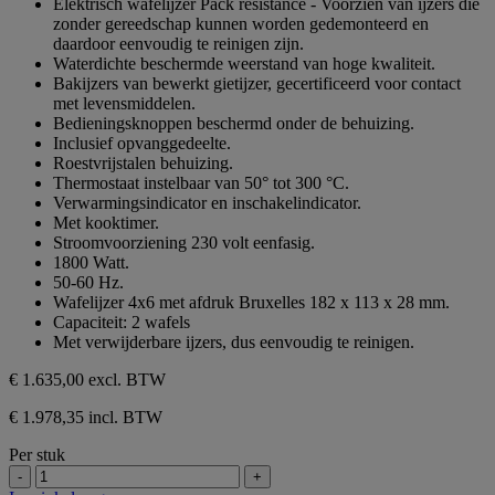
Elektrisch wafelijzer Pack resistance - Voorzien van ijzers die
de
zonder gereedschap kunnen worden gedemonteerd en
5
daardoor eenvoudig te reinigen zijn.
sterren.
Waterdichte beschermde weerstand van hoge kwaliteit.
Bakijzers van bewerkt gietijzer, gecertificeerd voor contact
met levensmiddelen.
Bedieningsknoppen beschermd onder de behuizing.
Inclusief opvanggedeelte.
Roestvrijstalen behuizing.
Thermostaat instelbaar van 50° tot 300 °C.
Verwarmingsindicator en inschakelindicator.
Met kooktimer.
Stroomvoorziening 230 volt eenfasig.
1800 Watt.
50-60 Hz.
Wafelijzer 4x6 met afdruk Bruxelles 182 x 113 x 28 mm.
Capaciteit: 2 wafels
Met verwijderbare ijzers, dus eenvoudig te reinigen.
€ 1.635,00
excl. BTW
€ 1.978,35 incl. BTW
Per stuk
-
+