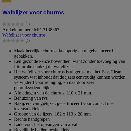
Wafelijzer voor churros
(0)
0.0
Artikelnummer : MIG3138363
van
Wafelijzer voor churros
de
(0)
5
0.0
sterren.
van
Maak heerlijke churros, knapperig en uitgebalanceerd
de
gebakken.
5
Een gezonde keuze bovendien, want zonder toevoeging van
sterren.
frituurolie dankzij dit wafelijzer.
Het wafelijzer voor churros is uitgerust met het EasyClean
systeem wat inhoudt dat de ijzers eenvoudig kunnen worden
verwijderd voor reiniging, en daardoor zeer
gebruiksvriendelijk.
Afmetingen van de churros: 110 x 21 mm.
Behuizing van rvs
Bakijzers van gietijzer, gecertificeerd voor contact met
levensmiddelen
Grootte van de ijzers: 182 x 113 x 28 mm
Rechte handgrepen
Lade voor het opvangen van afval
Beveiligde bedieningshendels