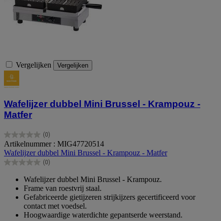
Vergelijken
Vergelijken
Wafelijzer dubbel Mini Brussel - Krampouz -
Matfer
(0)
0.0
Artikelnummer : MIG47720514
van
Wafelijzer dubbel Mini Brussel - Krampouz - Matfer
de
(0)
5
0.0
sterren.
van
Wafelijzer dubbel Mini Brussel - Krampouz.
de
Frame van roestvrij staal.
5
Gefabriceerde gietijzeren strijkijzers gecertificeerd voor
sterren.
contact met voedsel.
Hoogwaardige waterdichte gepantserde weerstand.