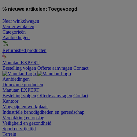
% nieuwe artikelen:
Toegevoegd
Naar winkelwagen
Verder winkelen
Categorieën
Aanbiedingen
Refurbished producten
Manutan EXPERT
Bestelling volgen
Offerte aanvragen
Contact
Aanbiedingen
Duurzame producten
Manutan EXPERT
Bestelling volgen
Offerte aanvragen
Contact
Kantoor
Magazijn en werkplaats
Industriële benodigdheden en gereedschap
Verpakking en opslag
Veiligheid en gezondheid
Sport en vrije tijd
Terrein