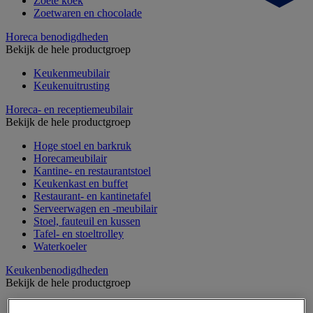
Zoete koek
Zoetwaren en chocolade
Horeca benodigdheden
Bekijk de hele productgroep
Keukenmeubilair
Keukenuitrusting
Horeca- en receptiemeubilair
Bekijk de hele productgroep
Hoge stoel en barkruk
Horecameubilair
Kantine- en restaurantstoel
Keukenkast en buffet
Restaurant- en kantinetafel
Serveerwagen en -meubilair
Stoel, fauteuil en kussen
Tafel- en stoeltrolley
Waterkoeler
Keukenbenodigdheden
Bekijk de hele productgroep
Bakplaat