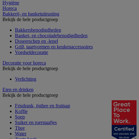
Hygiëne
Horeca
Bakkerij- en banketuitrusting
Bekijk de hele productgroep
Bakkersbenodigdheden
Banket- en chocoladebenodigdheden
Doseerschep en -lepel
Grill, taartvormen en keukenaccessoires
Voedseldecoratie
Decoratie voor horeca
Bekijk de hele productgroep
Verlichting
Eten en drinken
Bekijk de hele productgroep
Frisdrank, ijsthee en fruitsap
Koffie
Soep
Suiker en roerstaafjes
Thee
Water
NOV 2025-NOV 2026
BELGIUM