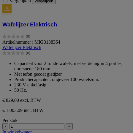
Vergelijken
Vergelijken
Wafelijzer Elektrisch
(0)
0.0
Artikelnummer : MIG3138364
van
Wafelijzer Elektrisch
de
(0)
5
0.0
sterren.
van
Capaciteit voor 2 ronde wafels, met verdeling in 4 porties,
de
doorsnede 180 mm.
5
Met tefon gecoat gietijzer.
sterren.
Productiecapaciteit: ongeveer 100 wafels/uur.
230 V enkelfasig.
50 Hz.
€ 829,00
excl. BTW
€ 1.003,09 incl. BTW
Per stuk
-
+
In winkelwagen