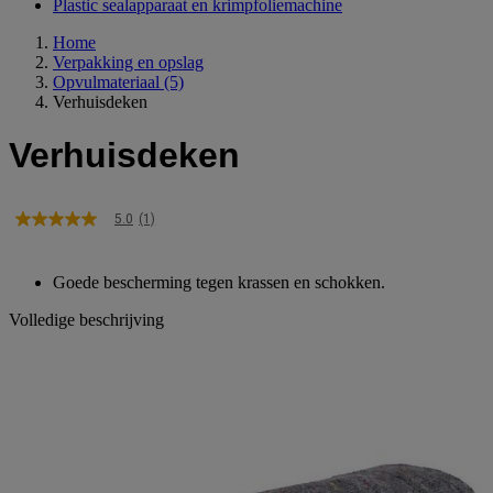
Plastic sealapparaat en krimpfoliemachine
Home
Verpakking en opslag
Opvulmateriaal
(5)
Verhuisdeken
Verhuisdeken
5.0
(1)
5.0
van
5
sterren,
Goede bescherming tegen krassen en schokken.
gemiddelde
scorewaarde.
Volledige beschrijving
Read
a
Review.
Dezelfde
paginalink.