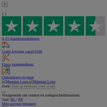
×
{ }
4,3/5 klantbeoordelingen
Gratis levering vanaf €100
Eigen montagedienst
Oplossingen op maat
Zoek
Voorgestelde site content en zoekgeschiedenismenu
Taal:
NL
/
FR
Mijn account
Inloggen