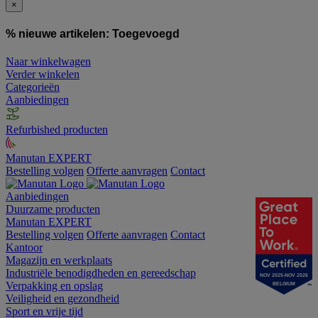
×
% nieuwe artikelen:
Toegevoegd
Naar winkelwagen
Verder winkelen
Categorieën
Aanbiedingen
Refurbished producten
Manutan EXPERT
Bestelling volgen
Offerte aanvragen
Contact
Aanbiedingen
Duurzame producten
Manutan EXPERT
Bestelling volgen
Offerte aanvragen
Contact
Kantoor
Magazijn en werkplaats
Industriële benodigdheden en gereedschap
NOV 2025-NOV 2026
Verpakking en opslag
BELGIUM
Veiligheid en gezondheid
Sport en vrije tijd