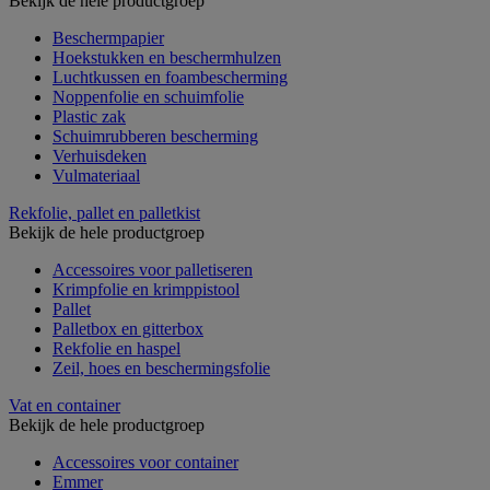
Bekijk de hele productgroep
Beschermpapier
Hoekstukken en beschermhulzen
Luchtkussen en foambescherming
Noppenfolie en schuimfolie
Plastic zak
Schuimrubberen bescherming
Verhuisdeken
Vulmateriaal
Rekfolie, pallet en palletkist
Bekijk de hele productgroep
Accessoires voor palletiseren
Krimpfolie en krimppistool
Pallet
Palletbox en gitterbox
Rekfolie en haspel
Zeil, hoes en beschermingsfolie
Vat en container
Bekijk de hele productgroep
Accessoires voor container
Emmer