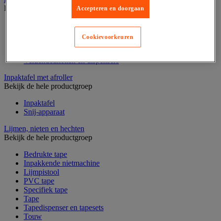
Bekijk de hele productgroep
Accepteren en doorgaan
Codeertang
Documentenhoes
Cookievoorkeuren
Markeeretiketten en -pistool
Sjabloon
Verzendetiketten en dispensers
Inpaktafel met afroller
Bekijk de hele productgroep
Inpaktafel
Snij-apparaat
Lijmen, nieten en hechten
Bekijk de hele productgroep
Bedrukte tape
Inpakkende nietmachine
Lijmpistool
PVC tape
Specifiek tape
Tape
Tapedispenser en tapesets
Touw