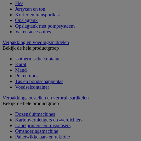
Fles
Jerrycan en ton
Koffer en transportkist
Opslagtank
Opslagtank met pompsysteem
Vat en accessoires
Verpakking en voedingsmiddelen
Bekijk de hele productgroep
Isothermische container
Karaf
Mand
Pot en doos
Tas en boodschappentas
Voedselcontainer
Verpakkingstoestellen en verbruiksartikelen
Bekijk de hele productgroep
Dozensluitmachines
Kartonvernietigers en -verdichters
Labelprinters en -dispensers
Omsnoeringsmachine
Palletwikkelaars en rekfolie