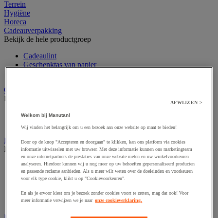
Terrein
Hygiëne
Horeca
Cadeauverpakking
Bekijk de hele productgroep
Cadeaulint
Geschenktas van papier
Vulmateriaal voor geschenken
Cutter en veiligheidsmes
Bekijk de hele productgroep
AFWIJZEN >
Accessoires voor veiligheids- en multifunctioneel mes
Welkom bij Manutan!
Veiligheidsmes & multifunctioneel mes
Wij vinden het belangrijk om u een bezoek aan onze website op maat te bieden!
Dozen, enveloppen en postpakketten
Door op de knop "Accepteren en doorgaan" te klikken, kan ons platform via cookies
Bekijk de hele productgroep
informatie uitwisselen met uw browser. Met deze informatie kunnen ons marketingteam
en onze internetpartners de prestaties van onze website meten en uw winkelvoorkeuren
analyseren. Hierdoor kunnen wij u nog meer op uw behoeften gepersonaliseerd producten
Envelop en verzendhoes
en passende reclame aanbieden. Als u meer wilt weten over de doeleinden en voorkeuren
Golfsdoos
voor elk type cookie, klikt u op "Cookievoorkeuren".
Houten kist
Kartonnen palletdozen
En als je ervoor kiest om je bezoek zonder cookies voort te zetten, mag dat ook! Voor
Verzenddoos en -koker
meer informatie verwijzen we je naar
onze cookieverklaring.
Etiketten en markering