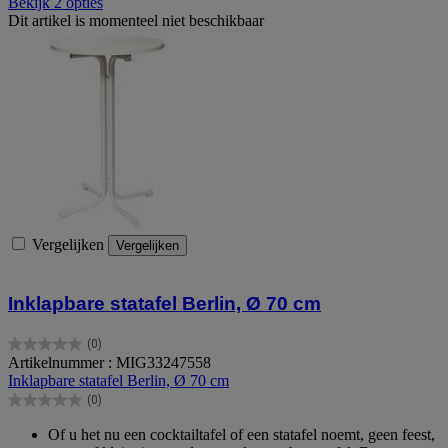
Bekijk 2 opties
Dit artikel is momenteel niet beschikbaar
Vergelijken
Vergelijken
Inklapbare statafel Berlin, Ø 70 cm
(0)
0.0
Artikelnummer : MIG33247558
van
Inklapbare statafel Berlin, Ø 70 cm
de
(0)
5
0.0
sterren.
van
Of u het nu een cocktailtafel of een statafel noemt, geen feest,
de