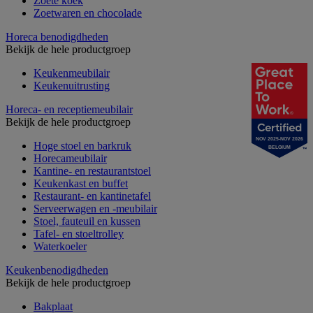
Zoete koek
Zoetwaren en chocolade
Horeca benodigdheden
Bekijk de hele productgroep
Keukenmeubilair
Keukenuitrusting
Horeca- en receptiemeubilair
Bekijk de hele productgroep
NOV 2025-NOV 2026
Hoge stoel en barkruk
BELGIUM
Horecameubilair
Kantine- en restaurantstoel
Keukenkast en buffet
Restaurant- en kantinetafel
Serveerwagen en -meubilair
Stoel, fauteuil en kussen
Tafel- en stoeltrolley
Waterkoeler
Keukenbenodigdheden
Bekijk de hele productgroep
Bakplaat