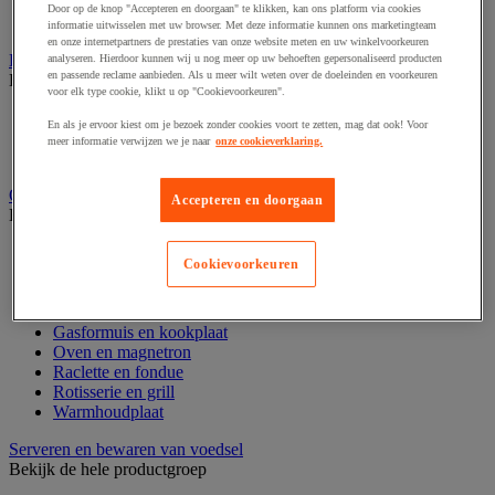
Waterkoker en isoleerkan
Door op de knop "Accepteren en doorgaan" te klikken, kan ons platform via cookies
Weegschaal en thermometer
informatie uitwisselen met uw browser. Met deze informatie kunnen ons marketingteam
en onze internetpartners de prestaties van onze website meten en uw winkelvoorkeuren
Koelapparatuur
analyseren. Hierdoor kunnen wij u nog meer op uw behoeften gepersonaliseerd producten
en passende reclame aanbieden. Als u meer wilt weten over de doeleinden en voorkeuren
Bekijk de hele productgroep
voor elk type cookie, klikt u op "Cookievoorkeuren".
Koelkast en diepvries
En als je ervoor kiest om je bezoek zonder cookies voort te zetten, mag dat ook! Voor
Vitrine en koelapparatuur
meer informatie verwijzen we je naar
onze cookieverklaring.
Wijnkoeler
Oven en kooktoestel
Accepteren en doorgaan
Bekijk de hele productgroep
Afzuigkap en filter
Cookievoorkeuren
Bakplaat
Barbecue en toebehoren
Eier- en pastakoker
Gasformuis en kookplaat
Oven en magnetron
Raclette en fondue
Rotisserie en grill
Warmhoudplaat
Serveren en bewaren van voedsel
Bekijk de hele productgroep