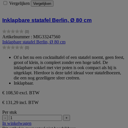
Vergelijken
Vergelijken
Inklapbare statafel Berlin, Ø 80 cm
(0)
0.0
Artikelnummer : MIG33247560
van
Inklapbare statafel Berlin, Ø 80 cm
de
(0)
5
0.0
sterren.
van
Of u het nu een cocktailtafel of een statafel noemt, geen feest,
de
groot of klein, is compleet zonder een hoge tafel. De
5
inklapbare sokkel met vier poten is ook compact als hij is
sterren.
uitgeklapt. Hierdoor is deze tafel ideaal voor statafelhoezen,
die een nog gezelligere sfeer creëren.
Inklapbaar.
€ 108,50
excl. BTW
€ 131,29 incl. BTW
Per stuk
-
+
In winkelwagen