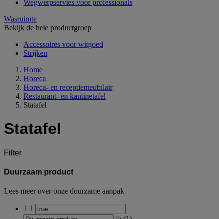
Wegwerpservies voor professionals
Wasruimte
Bekijk de hele productgroep
Accessoires voor witgoed
Strijken
Home
Horeca
Horeca- en receptiemeubilair
Restaurant- en kantinetafel
Statafel
Statafel
Filter
Duurzaam product
Lees meer over onze duurzame aanpak
ja
(
1
)