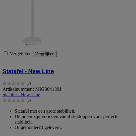
Vergelijken
Vergelijken
Statafel - New Line
(0)
0.0
Artikelnummer : MIG3041881
van
Statafel - New Line
de
(0)
5
0.0
sterren.
van
Statafel met een grote stabiliteit.
de
De poten zijn voorzien van 4 steldoppen voor perfecte
5
stabiliteit.
sterren.
Ongemonteerd geleverd.