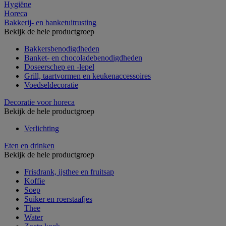
Hygiëne
Horeca
Bakkerij- en banketuitrusting
Bekijk de hele productgroep
Bakkersbenodigdheden
Banket- en chocoladebenodigdheden
Doseerschep en -lepel
Grill, taartvormen en keukenaccessoires
Voedseldecoratie
Decoratie voor horeca
Bekijk de hele productgroep
Verlichting
Eten en drinken
Bekijk de hele productgroep
Frisdrank, ijsthee en fruitsap
Koffie
Soep
Suiker en roerstaafjes
Thee
Water