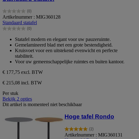
(0)
0.0
Artikelnummer : MIG360128
van
Standaard statafel
de
(0)
5
0.0
sterren.
van
Statafel modern en elegant voor uw pauzeruimte.
de
Gemelamineerd blad met een grote bestendigheid.
5
Kruisvoet voor een uitstekend evenwicht en perfecte
sterren.
stabiliteit.
Voor uw gemeenschappelijke ruimtes en buiten kantoor.
€ 177,75
excl. BTW
€ 215,08 incl. BTW
Per stuk
Bekijk 2 opties
Dit artikel is momenteel niet beschikbaar
Hoge tafel Rondo
(2)
5.0
Artikelnummer : MIG360131
van