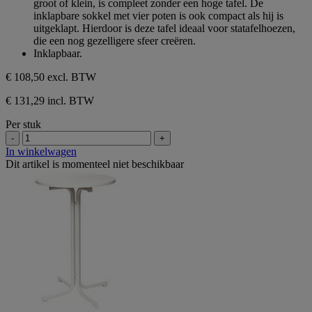
groot of klein, is compleet zonder een hoge tafel. De
5
inklapbare sokkel met vier poten is ook compact als hij is
sterren.
uitgeklapt. Hierdoor is deze tafel ideaal voor statafelhoezen,
die een nog gezelligere sfeer creëren.
Inklapbaar.
€ 108,50
excl. BTW
€ 131,29 incl. BTW
Per stuk
-
+
In winkelwagen
Dit artikel is momenteel niet beschikbaar