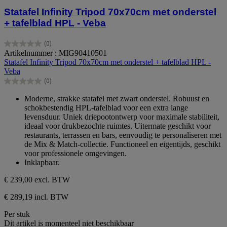
Statafel Infinity Tripod 70x70cm met onderstel
+ tafelblad HPL - Veba
(0)
0.0
Artikelnummer : MIG90410501
van
Statafel Infinity Tripod 70x70cm met onderstel + tafelblad HPL -
de
Veba
5
(0)
sterren.
0.0
van
Moderne, strakke statafel met zwart onderstel. Robuust en
de
schokbestendig HPL-tafelblad voor een extra lange
5
levensduur. Uniek driepootontwerp voor maximale stabiliteit,
sterren.
ideaal voor drukbezochte ruimtes. Uitermate geschikt voor
restaurants, terrassen en bars, eenvoudig te personaliseren met
de Mix & Match-collectie. Functioneel en eigentijds, geschikt
voor professionele omgevingen.
Inklapbaar.
€ 239,00
excl. BTW
€ 289,19 incl. BTW
Per stuk
Dit artikel is momenteel niet beschikbaar