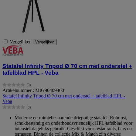
Vergelijken
Vergelijken
Statafel Infinity Tripod Ø 70 cm met onderstel +
tafelblad HPL - Veba
(0)
0.0
Artikelnummer : MIG90409400
van
Statafel Infinity Tripod Ø 70 cm met onderstel + tafelblad HPL -
de
Veba
5
(0)
sterren.
0.0
van
Moderne en ruimtebesparende driepotige statafel. Robuust,
de
schokbestendig en onderhoudsvriendelijk HPL-tafelblad voor
5
intensief dagelijks gebruik. Geschikt voor restaurants, bars en
sterren.
terrassen. Binnen de collectie Mix & Match zijn diverse