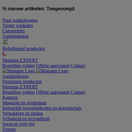
% nieuwe artikelen:
Toegevoegd
Naar winkelwagen
Verder winkelen
Categorieën
Aanbiedingen
Refurbished producten
Manutan EXPERT
Bestelling volgen
Offerte aanvragen
Contact
Aanbiedingen
Duurzame producten
Manutan EXPERT
Bestelling volgen
Offerte aanvragen
Contact
Kantoor
Magazijn en werkplaats
Industriële benodigdheden en gereedschap
Verpakking en opslag
Veiligheid en gezondheid
Sport en vrije tijd
Terrein