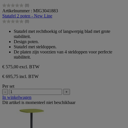
(0)
0.0
Artikelnummer : MIG3041883
van
Statafel 2 poten - New Line
de
(0)
5
0.0
sterren.
van
Statafel met rechthoekig of langwerpig blad met grote
de
stabiliteit.
5
Design poten.
sterren.
Statafel met steldoppen.
De platen zijn voorzien van 4 steldoppen voor perfecte
stabiliteit.
€ 575,00
excl. BTW
€ 695,75 incl. BTW
Per set
-
+
In winkelwagen
Dit artikel is momenteel niet beschikbaar