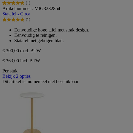
(1)
5.0
Artikelnummer : MIG3232854
van
Statafel - Circa
de
(1)
5
5.0
sterren.
van
Eenvoudige hoge tafel met strak design.
1
de
Eenvoudig te reinigen.
beoordeling
5
Statafel met gebogen blad.
sterren.
1
€ 300,00
excl. BTW
beoordeling
€ 363,00 incl. BTW
Per stuk
Bekijk 2 opties
Dit artikel is momenteel niet beschikbaar