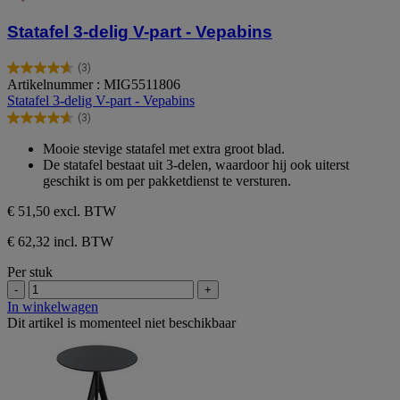
Statafel 3-delig V-part - Vepabins
(3)
4.7
Artikelnummer : MIG5511806
van
Statafel 3-delig V-part - Vepabins
de
(3)
5
4.7
sterren.
van
Mooie stevige statafel met extra groot blad.
3
de
De statafel bestaat uit 3-delen, waardoor hij ook uiterst
beoordelingen
5
geschikt is om per pakketdienst te versturen.
sterren.
3
€ 51,50
excl. BTW
beoordelingen
€ 62,32 incl. BTW
Per stuk
-
+
In winkelwagen
Dit artikel is momenteel niet beschikbaar