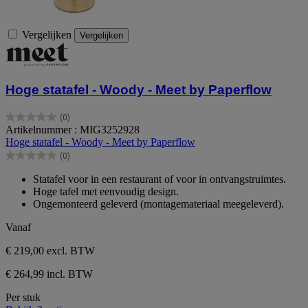
Vergelijken
Vergelijken
Hoge statafel - Woody - Meet by Paperflow
(0)
0.0
Artikelnummer : MIG3252928
van
Hoge statafel - Woody - Meet by Paperflow
de
(0)
5
0.0
sterren.
van
Statafel voor in een restaurant of voor in ontvangstruimtes.
de
Hoge tafel met eenvoudig design.
5
Ongemonteerd geleverd (montagemateriaal meegeleverd).
sterren.
Vanaf
€ 219,00
excl. BTW
€ 264,99 incl. BTW
Per stuk