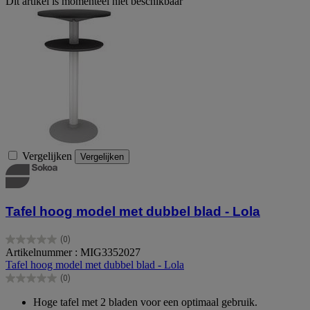
Dit artikel is momenteel niet beschikbaar
Vergelijken
Vergelijken
Tafel hoog model met dubbel blad - Lola
(0)
0.0
Artikelnummer : MIG3352027
van
Tafel hoog model met dubbel blad - Lola
de
(0)
5
0.0
sterren.
van
Hoge tafel met 2 bladen voor een optimaal gebruik.
de