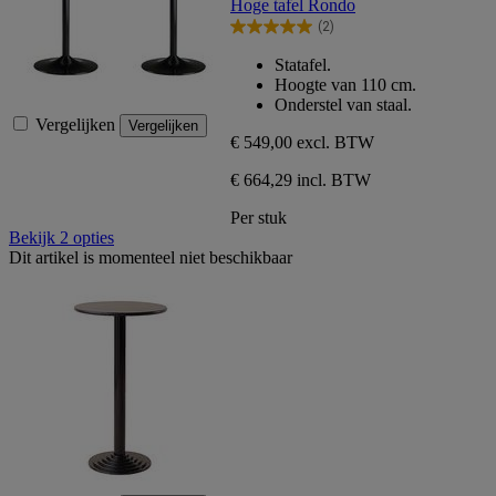
Hoge tafel Rondo
de
(2)
5
5.0
sterren.
van
Statafel.
2
de
Hoogte van 110 cm.
beoordelingen
5
Onderstel van staal.
sterren.
Vergelijken
Vergelijken
2
€ 549,00
excl. BTW
beoordelingen
€ 664,29 incl. BTW
Per stuk
Bekijk 2 opties
Dit artikel is momenteel niet beschikbaar