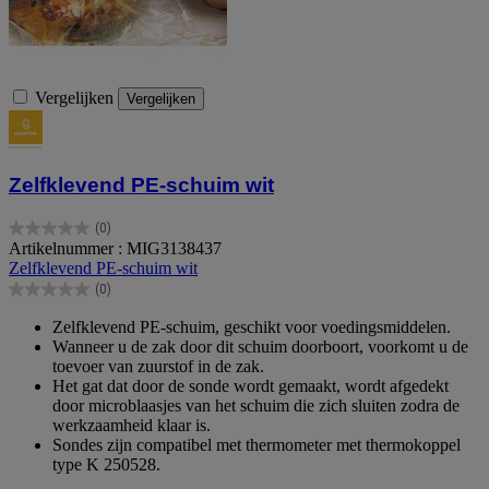
Vergelijken
Vergelijken
Zelfklevend PE-schuim wit
(0)
0.0
Artikelnummer : MIG3138437
van
Zelfklevend PE-schuim wit
de
(0)
5
0.0
sterren.
van
Zelfklevend PE-schuim, geschikt voor voedingsmiddelen.
de
Wanneer u de zak door dit schuim doorboort, voorkomt u de
5
toevoer van zuurstof in de zak.
sterren.
Het gat dat door de sonde wordt gemaakt, wordt afgedekt
door microblaasjes van het schuim die zich sluiten zodra de
werkzaamheid klaar is.
Sondes zijn compatibel met thermometer met thermokoppel
type K 250528.