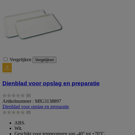
Vergelijken
Vergelijken
Dienblad voor opslag en preparatie
(0)
0.0
Artikelnummer : MIG3138897
van
Dienblad voor opslag en preparatie
de
(0)
5
0.0
sterren.
van
ABS.
de
Wit.
5
Geschikt voor temperaturen van -40° tot +70°C.