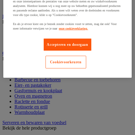
Waterkoker en isoleerkan
en onze internetpartners de prestaties van onze website meten en uw winkelvoorkeuren
Weegschaal en thermometer
analyseren. Hierdoor kunnen wij u nog meer op uw behoeften gepersonaliseerd producten
en passende reclame aanbieden. Als u meer wilt weten over de doeleinden en voorkeuren
voor elk type cookie, klikt u op "Cookievoorkeuren".
Koelapparatuur
Bekijk de hele productgroep
En als je ervoor kiest om je bezoek zonder cookies voort te zetten, mag dat ook! Voor
meer informatie verwijzen we je naar
onze cookieverklaring.
Koelkast en diepvries
Vitrine en koelapparatuur
Wijnkoeler
Accepteren en doorgaan
Oven en kooktoestel
Bekijk de hele productgroep
Cookievoorkeuren
Afzuigkap en filter
Bakplaat
Barbecue en toebehoren
Eier- en pastakoker
Gasformuis en kookplaat
Oven en magnetron
Raclette en fondue
Rotisserie en grill
Warmhoudplaat
Serveren en bewaren van voedsel
Bekijk de hele productgroep