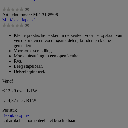
(0)
0.0
Artikelnummer : MIG3138598
van
Mini-bak ‘Japans’
de
(0)
5
0.0
sterren.
van
Kleine praktische bakken in de keuken voor het opslaan van
de
verse kruiden en voedingsmiddelen, kruiden en kleine
5
gerechten.
sterren.
Voorkomt verspilling.
Mooie uitstraling in een open keuken.
Rvs.
Leeg stapelbaar.
Deksel optioneel.
Vanaf
€ 12,29
excl. BTW
€ 14,87 incl. BTW
Per stuk
Bekijk 6 opties
Dit artikel is momenteel niet beschikbaar