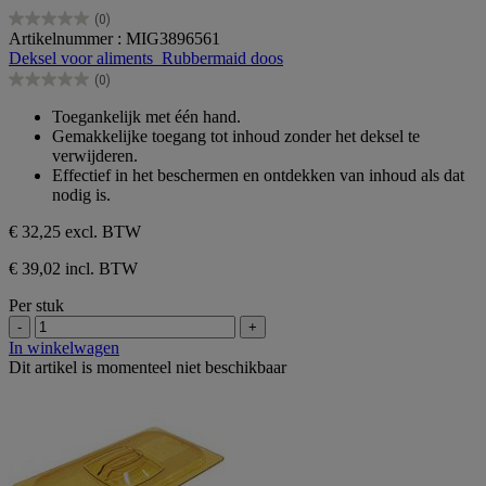
(0)
0.0
Artikelnummer : MIG3896561
van
Deksel voor aliments_Rubbermaid doos
de
(0)
5
0.0
sterren.
van
Toegankelijk met één hand.
de
Gemakkelijke toegang tot inhoud zonder het deksel te
5
verwijderen.
sterren.
Effectief in het beschermen en ontdekken van inhoud als dat
nodig is.
€ 32,25
excl. BTW
€ 39,02 incl. BTW
Per stuk
-
+
In winkelwagen
Dit artikel is momenteel niet beschikbaar