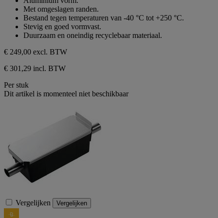
Aluminium vorm.
5
Met omgeslagen randen.
sterren.
Bestand tegen temperaturen van -40 °C tot +250 °C.
Stevig en goed vormvast.
Duurzaam en oneindig recyclebaar materiaal.
€ 249,00
excl. BTW
€ 301,29 incl. BTW
Per stuk
Dit artikel is momenteel niet beschikbaar
Vergelijken
Vergelijken