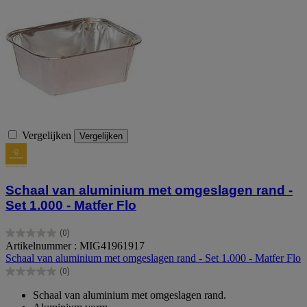
Vergelijken
Vergelijken
Schaal van aluminium met omgeslagen rand -
Set 1.000 - Matfer Flo
(0)
0.0
Artikelnummer : MIG41961917
van
Schaal van aluminium met omgeslagen rand - Set 1.000 - Matfer Flo
de
(0)
5
0.0
sterren.
van
Schaal van aluminium met omgeslagen rand.
de