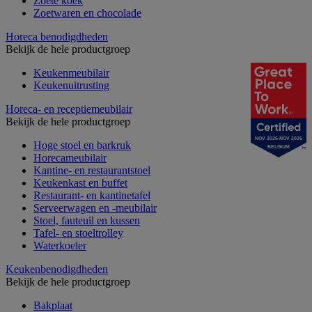
Zoete koek
Zoetwaren en chocolade
Horeca benodigdheden
Bekijk de hele productgroep
Keukenmeubilair
Keukenuitrusting
Horeca- en receptiemeubilair
Bekijk de hele productgroep
NOV 2025-NOV 2026
Hoge stoel en barkruk
BELGIUM
Horecameubilair
Kantine- en restaurantstoel
Keukenkast en buffet
Restaurant- en kantinetafel
Serveerwagen en -meubilair
Stoel, fauteuil en kussen
Tafel- en stoeltrolley
Waterkoeler
Keukenbenodigdheden
Bekijk de hele productgroep
Bakplaat