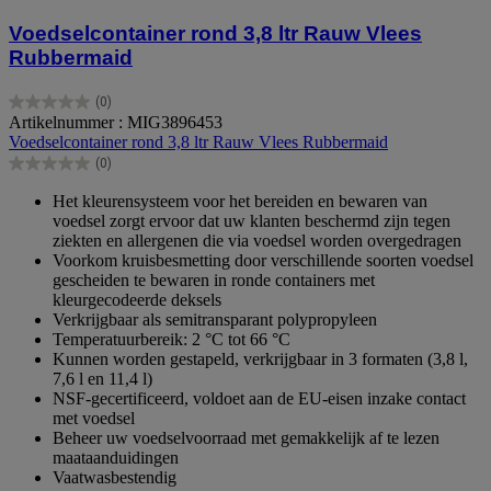
Voedselcontainer rond 3,8 ltr Rauw Vlees
Rubbermaid
(0)
0.0
Artikelnummer : MIG3896453
van
Voedselcontainer rond 3,8 ltr Rauw Vlees Rubbermaid
de
(0)
5
0.0
sterren.
van
Het kleurensysteem voor het bereiden en bewaren van
de
voedsel zorgt ervoor dat uw klanten beschermd zijn tegen
5
ziekten en allergenen die via voedsel worden overgedragen
sterren.
Voorkom kruisbesmetting door verschillende soorten voedsel
gescheiden te bewaren in ronde containers met
kleurgecodeerde deksels
Verkrijgbaar als semitransparant polypropyleen
Temperatuurbereik: 2 °C tot 66 °C
Kunnen worden gestapeld, verkrijgbaar in 3 formaten (3,8 l,
7,6 l en 11,4 l)
NSF-gecertificeerd, voldoet aan de EU-eisen inzake contact
met voedsel
Beheer uw voedselvoorraad met gemakkelijk af te lezen
maataanduidingen
Vaatwasbestendig