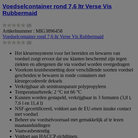
Voedselcontainer rond 7,6 ltr Verse Vis
Rubbermaid
(0)
0.0
Artikelnummer : MIG3896458
van
Voedselcontainer rond 7,6 ltr Verse Vis Rubbermaid
de
(0)
5
0.0
sterren.
van
Het kleurensysteem voor het bereiden en bewaren van
de
voedsel zorgt ervoor dat uw klanten beschermd zijn tegen
5
ziekten en allergenen die via voedsel worden overgedragen
sterren.
Voorkom kruisbesmetting door verschillende soorten voedsel
gescheiden te bewaren in ronde containers met
kleurgecodeerde deksels
Verkrijgbaar als semitransparant polypropyleen
Temperatuurbereik: 2 °C tot 66 °C
Kunnen worden gestapeld, verkrijgbaar in 3 formaten (3,8 l,
7,6 l en 11,4 l)
NSF-gecertificeerd, voldoet aan de EU-eisen inzake contact
met voedsel
Beheer uw voedselvoorraad met gemakkelijk af te lezen
maataanduidingen
Vaatwasbestendig
Voldoet aan HACCP-richtlijnen.