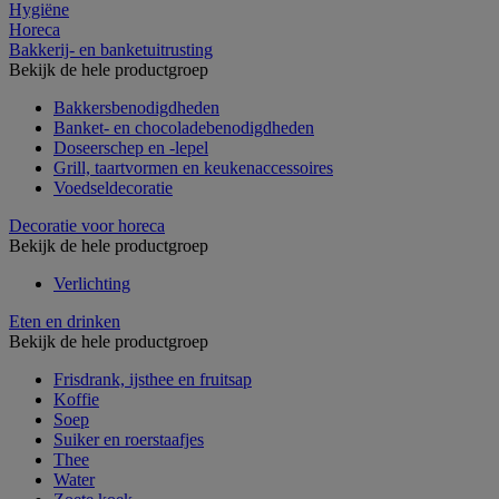
Hygiëne
Horeca
Bakkerij- en banketuitrusting
Bekijk de hele productgroep
Bakkersbenodigdheden
Banket- en chocoladebenodigdheden
Doseerschep en -lepel
Grill, taartvormen en keukenaccessoires
Voedseldecoratie
Decoratie voor horeca
Bekijk de hele productgroep
Verlichting
Eten en drinken
Bekijk de hele productgroep
Frisdrank, ijsthee en fruitsap
Koffie
Soep
Suiker en roerstaafjes
Thee
Water