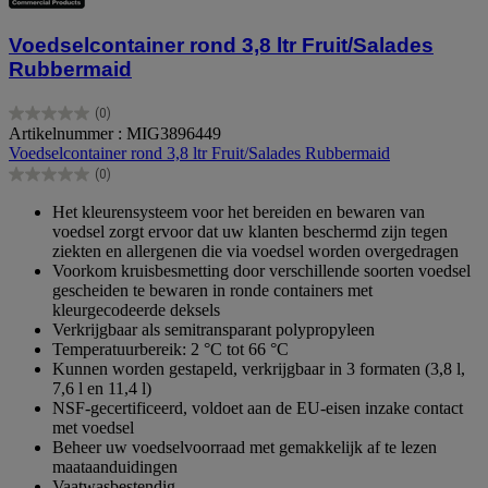
Voedselcontainer rond 3,8 ltr Fruit/Salades
Rubbermaid
(0)
0.0
Artikelnummer : MIG3896449
van
Voedselcontainer rond 3,8 ltr Fruit/Salades Rubbermaid
de
(0)
5
0.0
sterren.
van
Het kleurensysteem voor het bereiden en bewaren van
de
voedsel zorgt ervoor dat uw klanten beschermd zijn tegen
5
ziekten en allergenen die via voedsel worden overgedragen
sterren.
Voorkom kruisbesmetting door verschillende soorten voedsel
gescheiden te bewaren in ronde containers met
kleurgecodeerde deksels
Verkrijgbaar als semitransparant polypropyleen
Temperatuurbereik: 2 °C tot 66 °C
Kunnen worden gestapeld, verkrijgbaar in 3 formaten (3,8 l,
7,6 l en 11,4 l)
NSF-gecertificeerd, voldoet aan de EU-eisen inzake contact
met voedsel
Beheer uw voedselvoorraad met gemakkelijk af te lezen
maataanduidingen
Vaatwasbestendig