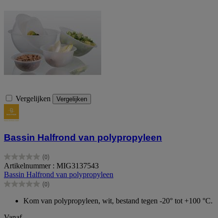
Vergelijken
Vergelijken
Bassin Halfrond van polypropyleen
(0)
0.0
Artikelnummer : MIG3137543
van
Bassin Halfrond van polypropyleen
de
(0)
5
0.0
sterren.
van
Kom van polypropyleen, wit, bestand tegen -20° tot +100 °C.
de
5
Vanaf