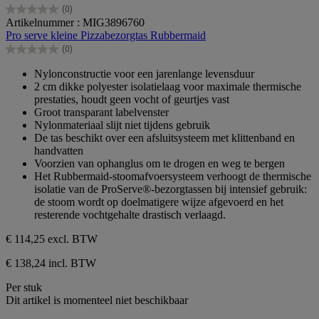
(0)
0.0
Artikelnummer : MIG3896760
van
Pro serve kleine Pizzabezorgtas Rubbermaid
de
(0)
5
0.0
sterren.
van
Nylonconstructie voor een jarenlange levensduur
de
2 cm dikke polyester isolatielaag voor maximale thermische
5
prestaties, houdt geen vocht of geurtjes vast
sterren.
Groot transparant labelvenster
Nylonmateriaal slijt niet tijdens gebruik
De tas beschikt over een afsluitsysteem met klittenband en
handvatten
Voorzien van ophanglus om te drogen en weg te bergen
Het Rubbermaid-stoomafvoersysteem verhoogt de thermische
isolatie van de ProServe®-bezorgtassen bij intensief gebruik:
de stoom wordt op doelmatigere wijze afgevoerd en het
resterende vochtgehalte drastisch verlaagd.
€ 114,25
excl. BTW
€ 138,24 incl. BTW
Per stuk
Dit artikel is momenteel niet beschikbaar