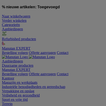
% nieuwe artikelen:
Toegevoegd
Naar winkelwagen
Verder winkelen
Categorieën
Aanbiedingen
Refurbished producten
Manutan EXPERT
Bestelling volgen
Offerte aanvragen
Contact
Aanbiedingen
Duurzame producten
Manutan EXPERT
Bestelling volgen
Offerte aanvragen
Contact
Kantoor
Magazijn en werkplaats
Industriële benodigdheden en gereedschap
Verpakking en opslag
Veiligheid en gezondheid
Sport en vrije tijd
Terrein