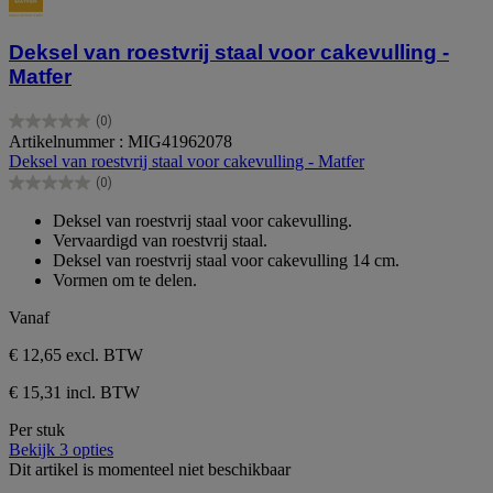
Deksel van roestvrij staal voor cakevulling -
Matfer
(0)
0.0
Artikelnummer : MIG41962078
van
Deksel van roestvrij staal voor cakevulling - Matfer
de
(0)
5
0.0
sterren.
van
Deksel van roestvrij staal voor cakevulling.
de
Vervaardigd van roestvrij staal.
5
Deksel van roestvrij staal voor cakevulling 14 cm.
sterren.
Vormen om te delen.
Vanaf
€ 12,65
excl. BTW
€ 15,31 incl. BTW
Per stuk
Bekijk 3 opties
Dit artikel is momenteel niet beschikbaar