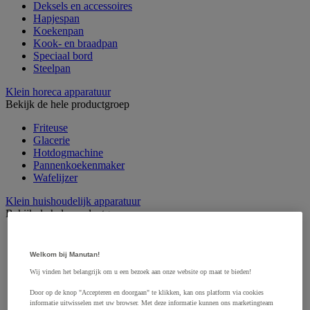
Deksels en accessoires
Hapjespan
Koekenpan
Kook- en braadpan
Speciaal bord
Steelpan
Klein horeca apparatuur
Bekijk de hele productgroep
Friteuse
Glacerie
Hotdogmachine
Pannenkoekenmaker
Wafelijzer
Klein huishoudelijk apparatuur
Bekijk de hele productgroep
Blender en pers
IJs- en sorbetmachine
Welkom bij Manutan!
Keukenmachine
Wij vinden het belangrijk om u een bezoek aan onze website op maat te bieden!
Koffie- en multidrankenautomaat
Theepot
Door op de knop "Accepteren en doorgaan" te klikken, kan ons platform via cookies
Toaster, salamander en broodrooster
informatie uitwisselen met uw browser. Met deze informatie kunnen ons marketingteam