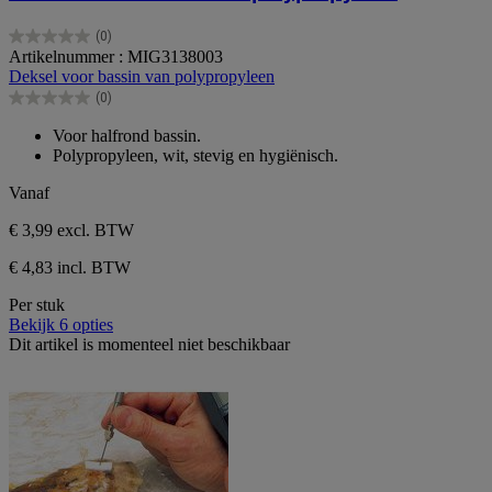
(0)
0.0
Artikelnummer : MIG3138003
van
Deksel voor bassin van polypropyleen
de
(0)
5
0.0
sterren.
van
Voor halfrond bassin.
de
Polypropyleen, wit, stevig en hygiënisch.
5
sterren.
Vanaf
€ 3,99
excl. BTW
€ 4,83 incl. BTW
Per stuk
Bekijk 6 opties
Dit artikel is momenteel niet beschikbaar