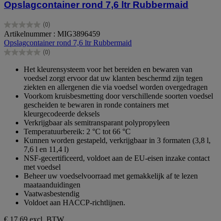
Opslagcontainer rond 7,6 ltr Rubbermaid
(0)
0.0
Artikelnummer : MIG3896459
van
Opslagcontainer rond 7,6 ltr Rubbermaid
de
(0)
5
0.0
sterren.
van
Het kleurensysteem voor het bereiden en bewaren van
de
voedsel zorgt ervoor dat uw klanten beschermd zijn tegen
5
ziekten en allergenen die via voedsel worden overgedragen
sterren.
Voorkom kruisbesmetting door verschillende soorten voedsel
gescheiden te bewaren in ronde containers met
kleurgecodeerde deksels
Verkrijgbaar als semitransparant polypropyleen
Temperatuurbereik: 2 °C tot 66 °C
Kunnen worden gestapeld, verkrijgbaar in 3 formaten (3,8 l,
7,6 l en 11,4 l)
NSF-gecertificeerd, voldoet aan de EU-eisen inzake contact
met voedsel
Beheer uw voedselvoorraad met gemakkelijk af te lezen
maataanduidingen
Vaatwasbestendig
Voldoet aan HACCP-richtlijnen.
€ 17,69
excl. BTW