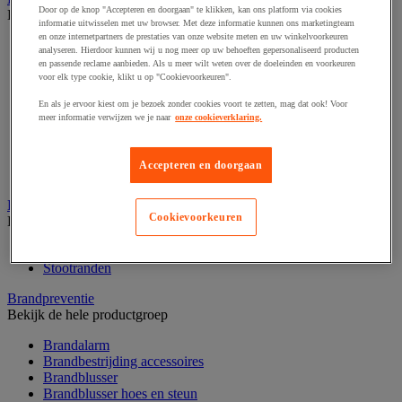
Door op de knop "Accepteren en doorgaan" te klikken, kan ons platform via cookies
Bekijk de hele productgroep
informatie uitwisselen met uw browser. Met deze informatie kunnen ons marketingteam
en onze internetpartners de prestaties van onze website meten en uw winkelvoorkeuren
Afzetpaal met band
analyseren. Hierdoor kunnen wij u nog meer op uw behoeften gepersonaliseerd producten
Afzetpaal met bord
en passende reclame aanbieden. Als u meer wilt weten over de doeleinden en voorkeuren
Afzetpaal met ketting
voor elk type cookie, klikt u op "Cookievoorkeuren".
Afzetpaal met koord
En als je ervoor kiest om je bezoek zonder cookies voort te zetten, mag dat ook! Voor
Beschermende afscherming
meer informatie verwijzen we je naar
onze cookieverklaring.
Beschermende rolbeugel
Modulaire afscherming
Muurhouder met riem
Accepteren en doorgaan
Signaalketting
Bescherming en demper
Cookievoorkeuren
Bekijk de hele productgroep
Hoek en profiel
Stootranden
Brandpreventie
Bekijk de hele productgroep
Brandalarm
Brandbestrijding accessoires
Brandblusser
Brandblusser hoes en steun