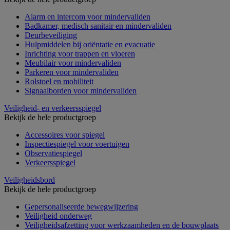
Alarm en intercom voor mindervaliden
Badkamer, medisch sanitair en mindervaliden
Deurbeveiliging
Hulpmiddelen bij oriëntatie en evacuatie
Inrichting voor trappen en vloeren
Meubilair voor mindervaliden
Parkeren voor mindervaliden
Rolstoel en mobiliteit
Signaalborden voor mindervaliden
Veiligheid- en verkeersspiegel
Bekijk de hele productgroep
Accessoires voor spiegel
Inspectiespiegel voor voertuigen
Observatiespiegel
Verkeersspiegel
Veiligheidsbord
Bekijk de hele productgroep
Gepersonaliseerde bewegwijzering
Veiligheid onderweg
Veiligheidsafzetting voor werkzaamheden en de bouwplaats