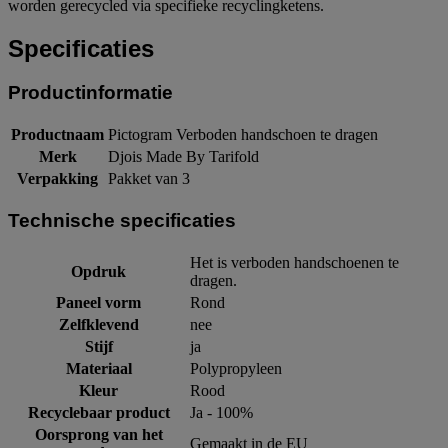
worden gerecycled via specifieke recyclingketens.
Specificaties
Productinformatie
Productnaam
Pictogram Verboden handschoen te dragen
Merk
Djois Made By Tarifold
Verpakking
Pakket van 3
Technische specificaties
Het is verboden handschoenen te
Opdruk
dragen.
Paneel vorm
Rond
Zelfklevend
nee
Stijf
ja
Materiaal
Polypropyleen
Kleur
Rood
Recyclebaar product
Ja - 100%
Oorsprong van het
Gemaakt in de EU