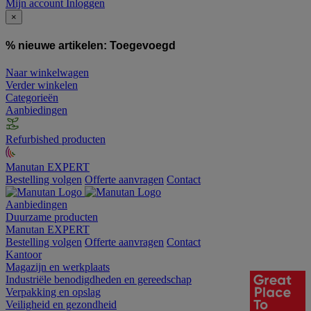
Mijn account
Inloggen
×
% nieuwe artikelen:
Toegevoegd
Naar winkelwagen
Verder winkelen
Categorieën
Aanbiedingen
Refurbished producten
Manutan EXPERT
Bestelling volgen
Offerte aanvragen
Contact
Aanbiedingen
Duurzame producten
Manutan EXPERT
Bestelling volgen
Offerte aanvragen
Contact
Kantoor
Magazijn en werkplaats
Industriële benodigdheden en gereedschap
Verpakking en opslag
Veiligheid en gezondheid