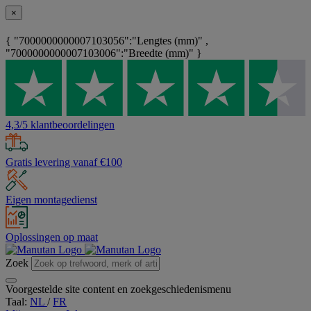
×
{ "7000000000007103056":"Lengtes (mm)" ,
"7000000000007103006":"Breedte (mm)" }
4,3/5 klantbeoordelingen
Gratis levering vanaf €100
Eigen montagedienst
Oplossingen op maat
Zoek
Voorgestelde site content en zoekgeschiedenismenu
Taal:
NL
/
FR