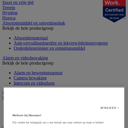
Sport en vrije tijd
Terrein
Hygiëne
NOV 2025-NOV 2026
Horeca
BELGIUM
Absorptiemiddel en ontvettingsbak
Bekijk de hele productgroep
Absorptiemateriaal
Anti-vervuilingsbarrière en lekverwijderingssysteem
Onderdelenreiniger en reinigingsmiddel
Alarm en videobewaking
Bekijk de hele productgroep
Alarm en bewegingssensor
Camera bewaking
Intercom en videofoon
Badge en prikklok
Bekijk de hele productgroep
Badge en kaart
AFWIJZEN >
Draaihek en klapdeur
Welkom bij Manutan!
Prikklok en rondecontrole
Wij vinden het belangrijk om u een bezoek aan onze website op maat te bieden!
Barrière- en beschermingspaal