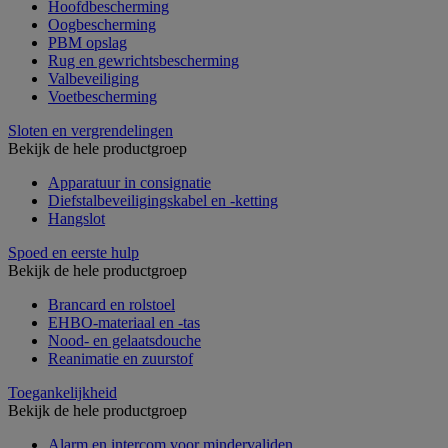
Hoofdbescherming
Oogbescherming
PBM opslag
Rug en gewrichtsbescherming
Valbeveiliging
Voetbescherming
Sloten en vergrendelingen
Bekijk de hele productgroep
Apparatuur in consignatie
Diefstalbeveiligingskabel en -ketting
Hangslot
Spoed en eerste hulp
Bekijk de hele productgroep
Brancard en rolstoel
EHBO-materiaal en -tas
Nood- en gelaatsdouche
Reanimatie en zuurstof
Toegankelijkheid
Bekijk de hele productgroep
Alarm en intercom voor mindervaliden