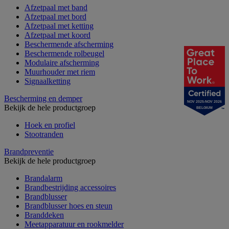
Afzetpaal met band
Afzetpaal met bord
Afzetpaal met ketting
Afzetpaal met koord
Beschermende afscherming
Beschermende rolbeugel
Modulaire afscherming
Muurhouder met riem
Signaalketting
Bescherming en demper
NOV 2025-NOV 2026
Bekijk de hele productgroep
BELGIUM
Hoek en profiel
Stootranden
Brandpreventie
Bekijk de hele productgroep
Brandalarm
Brandbestrijding accessoires
Brandblusser
Brandblusser hoes en steun
Branddeken
Meetapparatuur en rookmelder