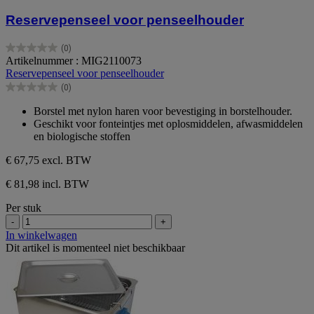
Reservepenseel voor penseelhouder
(0)
0.0
Artikelnummer : MIG2110073
van
Reservepenseel voor penseelhouder
de
(0)
5
0.0
sterren.
van
Borstel met nylon haren voor bevestiging in borstelhouder.
de
Geschikt voor fonteintjes met oplosmiddelen, afwasmiddelen
5
en biologische stoffen
sterren.
€ 67,75
excl. BTW
€ 81,98 incl. BTW
Per stuk
-
+
In winkelwagen
Dit artikel is momenteel niet beschikbaar