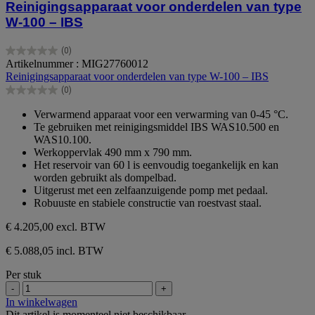
Reinigingsapparaat voor onderdelen van type
W-100 – IBS
(0)
0.0
Artikelnummer : MIG27760012
van
Reinigingsapparaat voor onderdelen van type W-100 – IBS
de
(0)
5
0.0
sterren.
van
Verwarmend apparaat voor een verwarming van 0-45 °C.
de
Te gebruiken met reinigingsmiddel IBS WAS10.500 en
5
WAS10.100.
sterren.
Werkoppervlak 490 mm x 790 mm.
Het reservoir van 60 l is eenvoudig toegankelijk en kan
worden gebruikt als dompelbad.
Uitgerust met een zelfaanzuigende pomp met pedaal.
Robuuste en stabiele constructie van roestvast staal.
€ 4.205,00
excl. BTW
€ 5.088,05 incl. BTW
Per stuk
-
+
In winkelwagen
Dit artikel is momenteel niet beschikbaar