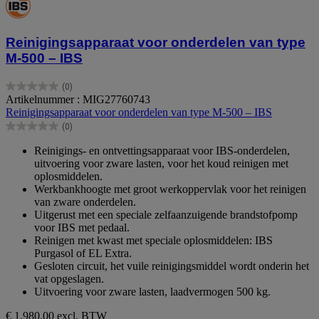
Reinigingsapparaat voor onderdelen van type
M-500 – IBS
(0)
0.0
Artikelnummer : MIG27760743
van
Reinigingsapparaat voor onderdelen van type M-500 – IBS
de
(0)
5
0.0
sterren.
van
Reinigings- en ontvettingsapparaat voor IBS-onderdelen,
de
uitvoering voor zware lasten, voor het koud reinigen met
5
oplosmiddelen.
sterren.
Werkbankhoogte met groot werkoppervlak voor het reinigen
van zware onderdelen.
Uitgerust met een speciale zelfaanzuigende brandstofpomp
voor IBS met pedaal.
Reinigen met kwast met speciale oplosmiddelen: IBS
Purgasol of EL Extra.
Gesloten circuit, het vuile reinigingsmiddel wordt onderin het
vat opgeslagen.
Uitvoering voor zware lasten, laadvermogen 500 kg.
€ 1.980,00
excl. BTW