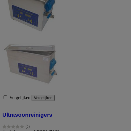
Vergelijken
Vergelijken
Ultrasoonreinigers
(0)
0.0