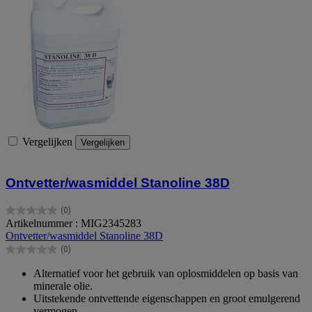
Vergelijken
Vergelijken
Ontvetter/wasmiddel Stanoline 38D
(0)
0.0
Artikelnummer : MIG2345283
van
Ontvetter/wasmiddel Stanoline 38D
de
(0)
5
0.0
sterren.
van
Alternatief voor het gebruik van oplosmiddelen op basis van
de
minerale olie.
5
Uitstekende ontvettende eigenschappen en groot emulgerend
sterren.
vermogen.