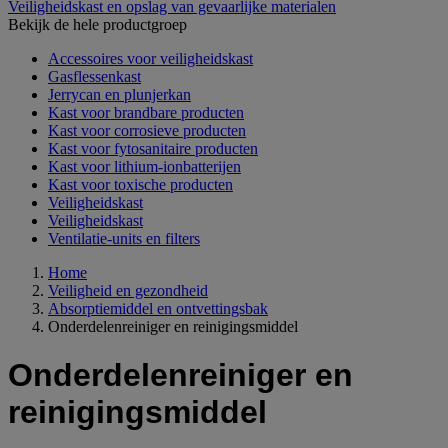
Veiligheidskast en opslag van gevaarlijke materialen
Bekijk de hele productgroep
Accessoires voor veiligheidskast
Gasflessenkast
Jerrycan en plunjerkan
Kast voor brandbare producten
Kast voor corrosieve producten
Kast voor fytosanitaire producten
Kast voor lithium-ionbatterijen
Kast voor toxische producten
Veiligheidskast
Veiligheidskast
Ventilatie-units en filters
Home
Veiligheid en gezondheid
Absorptiemiddel en ontvettingsbak
Onderdelenreiniger en reinigingsmiddel
Onderdelenreiniger en
reinigingsmiddel