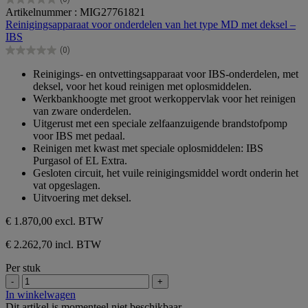
0.0
Artikelnummer : MIG27761821
van
Reinigingsapparaat voor onderdelen van het type MD met deksel –
de
IBS
5
(0)
sterren.
0.0
van
Reinigings- en ontvettingsapparaat voor IBS-onderdelen, met
de
deksel, voor het koud reinigen met oplosmiddelen.
5
Werkbankhoogte met groot werkoppervlak voor het reinigen
sterren.
van zware onderdelen.
Uitgerust met een speciale zelfaanzuigende brandstofpomp
voor IBS met pedaal.
Reinigen met kwast met speciale oplosmiddelen: IBS
Purgasol of EL Extra.
Gesloten circuit, het vuile reinigingsmiddel wordt onderin het
vat opgeslagen.
Uitvoering met deksel.
€ 1.870,00
excl. BTW
€ 2.262,70 incl. BTW
Per stuk
-
+
In winkelwagen
Dit artikel is momenteel niet beschikbaar