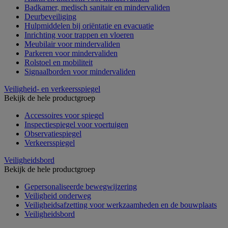
Badkamer, medisch sanitair en mindervaliden
Deurbeveiliging
Hulpmiddelen bij oriëntatie en evacuatie
Inrichting voor trappen en vloeren
Meubilair voor mindervaliden
Parkeren voor mindervaliden
Rolstoel en mobiliteit
Signaalborden voor mindervaliden
Veiligheid- en verkeersspiegel
Bekijk de hele productgroep
Accessoires voor spiegel
Inspectiespiegel voor voertuigen
Observatiespiegel
Verkeersspiegel
Veiligheidsbord
Bekijk de hele productgroep
Gepersonaliseerde bewegwijzering
Veiligheid onderweg
Veiligheidsafzetting voor werkzaamheden en de bouwplaats
Veiligheidsbord