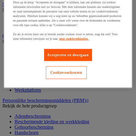
Door op de knop "Accepteren en doorgaan" te klikken, kan ons platform via cookies
Medische hulpmiddelen en oefentherapie
informatie uitwisselen met uw browser. Met deze informatie kunnen ons marketingteam
Bekijk de hele productgroep
en onze internetpartners de prestaties van onze website meten en uw winkelvoorkeuren
analyseren. Hierdoor kunnen wij u nog meer op uw behoeften gepersonaliseerd producten
Elektrostimulatie en echografie
en passende reclame aanbieden. Als u meer wilt weten over de doeleinden en voorkeuren
Revalidatie
voor elk type cookie, klikt u op "Cookievoorkeuren".
En als je ervoor kiest om je bezoek zonder cookies voort te zetten, mag dat ook! Voor
Opvangbak en opvangmaterieel
meer informatie verwijzen we je naar
onze cookieverklaring.
Bekijk de hele productgroep
Aftapsteun voor vaten
Accepteren en doorgaan
Containers voor buitenopslag
Gasflessenopslag
Laboratoriumlade
Cookievoorkeuren
Mobiele opvangbak
Opslagbox
Opvangbak
Werkplatform
Persoonlijke beschermingsmiddelen (PBM's)
Bekijk de hele productgroep
Adembescherming
Beschermende kleding en werkkleding
Gehoorbescherming
Handschoen