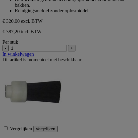
de
bakken.
5
Reinigingsmiddel zonder oplosmiddel.
sterren.
€ 320,00
excl. BTW
€ 387,20 incl. BTW
Per stuk
-
+
In winkelwagen
Dit artikel is momenteel niet beschikbaar
Vergelijken
Vergelijken