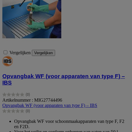
Vergelijken
Vergelijken
Opvangbak WF (voor apparaten van type F) –
IBS
(0)
0.0
Artikelnummer : MIG27744496
van
Opvangbak WF (voor apparaten van type F) – IBS
de
(0)
5
0.0
sterren.
van
Opvangbak WF voor schoonmaakapparaten van type F, F2
de
en F2D.
5
Voor het veilig en conform opbergen van vaten van 50 l