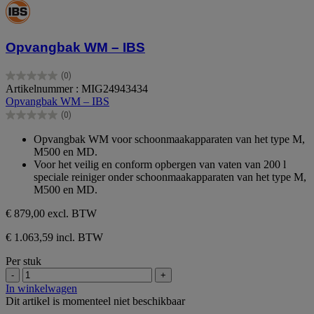
Opvangbak WM – IBS
(0)
0.0
Artikelnummer : MIG24943434
van
Opvangbak WM – IBS
de
(0)
5
0.0
sterren.
van
Opvangbak WM voor schoonmaakapparaten van het type M,
de
M500 en MD.
5
Voor het veilig en conform opbergen van vaten van 200 l
sterren.
speciale reiniger onder schoonmaakapparaten van het type M,
M500 en MD.
€ 879,00
excl. BTW
€ 1.063,59 incl. BTW
Per stuk
-
+
In winkelwagen
Dit artikel is momenteel niet beschikbaar