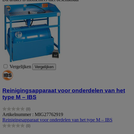
Vergelijken
Vergelijken
Reinigingsapparaat voor onderdelen van het
type M – IBS
(0)
0.0
Artikelnummer : MIG27762919
van
Reinigingsapparaat voor onderdelen van het type M – IBS
de
(0)
5
0.0
sterren.
van