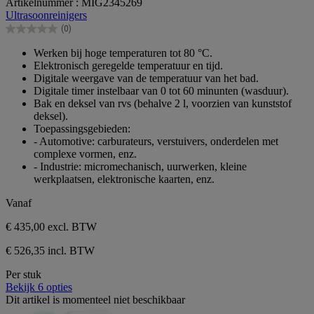
Artikelnummer : MIG2345269
van
Ultrasoonreinigers
de
(0)
5
0.0
sterren.
van
Werken bij hoge temperaturen tot 80 °C.
de
Elektronisch geregelde temperatuur en tijd.
5
Digitale weergave van de temperatuur van het bad.
sterren.
Digitale timer instelbaar van 0 tot 60 minunten (wasduur).
Bak en deksel van rvs (behalve 2 l, voorzien van kunststof
deksel).
Toepassingsgebieden:
- Automotive: carburateurs, verstuivers, onderdelen met
complexe vormen, enz.
- Industrie: micromechanisch, uurwerken, kleine
werkplaatsen, elektronische kaarten, enz.
Vanaf
€ 435,00
excl. BTW
€ 526,35 incl. BTW
Per stuk
Bekijk 6 opties
Dit artikel is momenteel niet beschikbaar