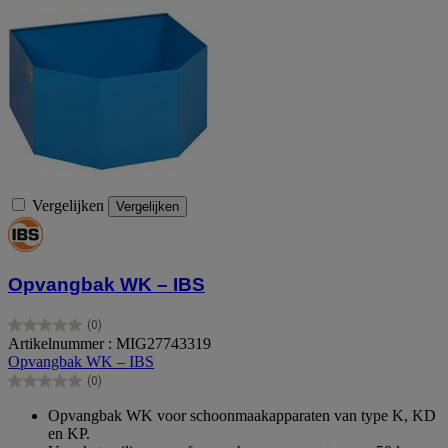
Vergelijken
Vergelijken
Opvangbak WK – IBS
(0)
0.0
Artikelnummer : MIG27743319
van
Opvangbak WK – IBS
de
(0)
5
0.0
sterren.
van
Opvangbak WK voor schoonmaakapparaten van type K, KD
de
en KP.
5