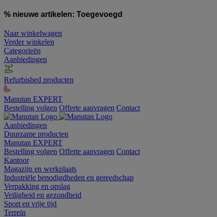
% nieuwe artikelen:
Toegevoegd
Naar winkelwagen
Verder winkelen
Categorieën
Aanbiedingen
Refurbished producten
Manutan EXPERT
Bestelling volgen
Offerte aanvragen
Contact
Aanbiedingen
Duurzame producten
Manutan EXPERT
Bestelling volgen
Offerte aanvragen
Contact
Kantoor
Magazijn en werkplaats
Industriële benodigdheden en gereedschap
Verpakking en opslag
Veiligheid en gezondheid
Sport en vrije tijd
Terrein