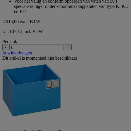
Voor het veilig en conform opbergen van vaten van 50 l
sterren.
speciale reiniger onder schoonmaakapparaten van type K, KD
en KP.
€ 915,00
excl. BTW
€ 1.107,15 incl. BTW
Per stuk
-
+
In winkelwagen
Dit artikel is momenteel niet beschikbaar