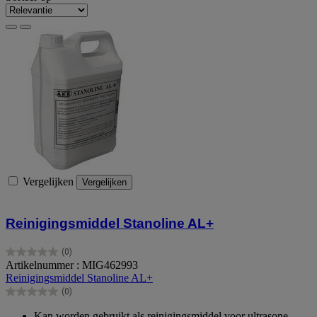
Vergelijken
Vergelijken
Reinigingsmiddel Stanoline AL+
(0)
0.0
Artikelnummer : MIG462993
van
Reinigingsmiddel Stanoline AL+
de
(0)
5
0.0
sterren.
van
Kan worden gebruikt als reinigingsmiddel voor ultrasone