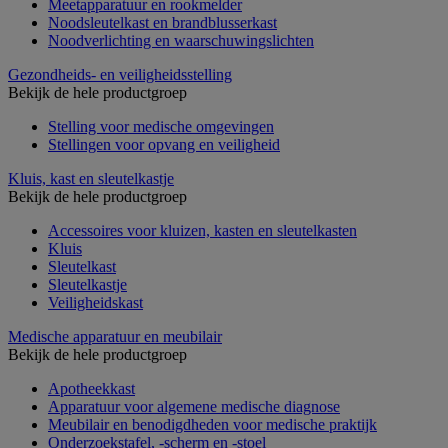
Meetapparatuur en rookmelder
Noodsleutelkast en brandblusserkast
Noodverlichting en waarschuwingslichten
Gezondheids- en veiligheidsstelling
Bekijk de hele productgroep
Stelling voor medische omgevingen
Stellingen voor opvang en veiligheid
Kluis, kast en sleutelkastje
Bekijk de hele productgroep
Accessoires voor kluizen, kasten en sleutelkasten
Kluis
Sleutelkast
Sleutelkastje
Veiligheidskast
Medische apparatuur en meubilair
Bekijk de hele productgroep
Apotheekkast
Apparatuur voor algemene medische diagnose
Meubilair en benodigdheden voor medische praktijk
Onderzoekstafel, -scherm en -stoel