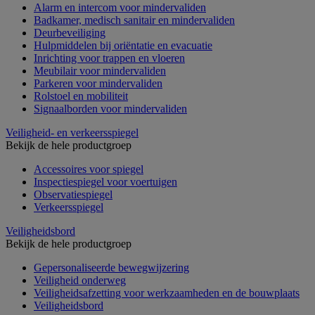
Alarm en intercom voor mindervaliden
Badkamer, medisch sanitair en mindervaliden
Deurbeveiliging
Hulpmiddelen bij oriëntatie en evacuatie
Inrichting voor trappen en vloeren
Meubilair voor mindervaliden
Parkeren voor mindervaliden
Rolstoel en mobiliteit
Signaalborden voor mindervaliden
Veiligheid- en verkeersspiegel
Bekijk de hele productgroep
Accessoires voor spiegel
Inspectiespiegel voor voertuigen
Observatiespiegel
Verkeersspiegel
Veiligheidsbord
Bekijk de hele productgroep
Gepersonaliseerde bewegwijzering
Veiligheid onderweg
Veiligheidsafzetting voor werkzaamheden en de bouwplaats
Veiligheidsbord