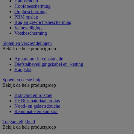
Handschoen
Hoofdbescherming
Oogbescherming
PBM opslag
Rug en gewrichtsbescherming
Valbeveiliging
Voetbescherming
Sloten en vergrendelingen
Bekijk de hele productgroep
Apparatuur in consignatie
Diefstalbeveiligingskabel en -ketting
Hangslot
Spoed en eerste hulp
Bekijk de hele productgroep
Brancard en rolstoel
EHBO-materiaal en -tas
Nood- en gelaatsdouche
Reanimatie en zuurstof
Toegankelijkheid
Bekijk de hele productgroep