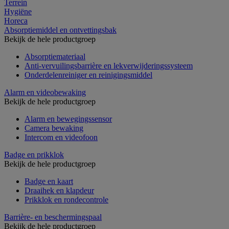
Terrein
Hygiëne
Horeca
Absorptiemiddel en ontvettingsbak
Bekijk de hele productgroep
Absorptiemateriaal
Anti-vervuilingsbarrière en lekverwijderingssysteem
Onderdelenreiniger en reinigingsmiddel
Alarm en videobewaking
Bekijk de hele productgroep
Alarm en bewegingssensor
Camera bewaking
Intercom en videofoon
Badge en prikklok
Bekijk de hele productgroep
Badge en kaart
Draaihek en klapdeur
Prikklok en rondecontrole
Barrière- en beschermingspaal
Bekijk de hele productgroep