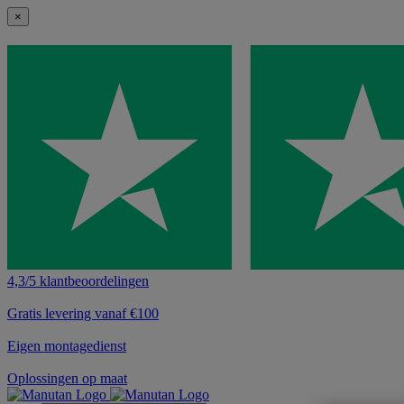
×
4,3/5 klantbeoordelingen
Gratis levering vanaf €100
Eigen montagedienst
Oplossingen op maat