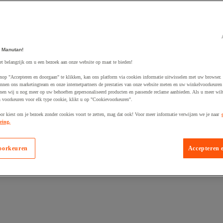
 Manutan!
egevoegd aan winkelwagen
et belangrijk om u een bezoek aan onze website op maat te bieden!
nop "Accepteren en doorgaan" te klikken, kan ons platform via cookies informatie uitwisselen met uw browser.
nnen ons marketingteam en onze internetpartners de prestaties van onze website meten en uw winkelvoorkeuren 
nen wij u nog meer op uw behoeften gepersonaliseerd producten en passende reclame aanbieden. Als u meer wil
n voorkeuren voor elk type cookie, klikt u op "Cookievoorkeuren".
oor kiest om je bezoek zonder cookies voort te zetten, mag dat ook! Voor meer informatie verwijzen we je naar
ring.
oorkeuren
Accepteren 