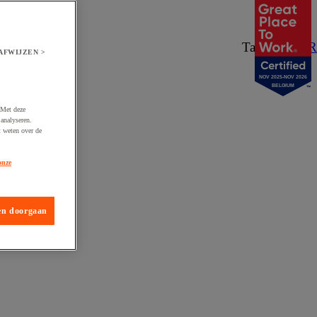
Taal:
NL
/
FR
AFWIJZEN >
NOV 2025-NOV 2026
BELGIUM
 Met deze
analyseren.
t weten over de
onze
en doorgaan