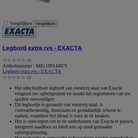
Vergelijken
Vergelijken
Legbord extra rvs - EXACTA
(0)
0.0
Artikelnummer : MIG109144971
van
Legbord extra rvs - EXACTA
de
(0)
5
0.0
sterren.
van
Het uitschuifbare legbord van roestvrij staal van Exacta
de
vergroot uw opbergruimte en maakt het organiseren van uw
5
spullen eenvoudiger.
sterren.
Dit legbordje is gemaakt van roestvrij staal, is
corrosiebestendig, duurzaam en gemakkelijk schoon te
maken, waardoor het ideaal is voor in de keuken.
Het is ontworpen om in de onderkasten van Exacta te passen,
integreert naadloos en biedt een op maat gemaakte
opbergoplossing.
Het legbordje is eenvoudig te bevestigen zonder gereedschap,