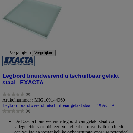
Vergelijken
Vergelijken
Legbord brandwerend uitschuifbaar gelakt
staal - EXACTA
(0)
0.0
Artikelnummer : MIG109144969
van
Legbord brandwerend uitschuifbaar gelakt staal - EXACTA
de
(0)
5
0.0
sterren.
van
De Exacta brandwerende legbord van gelakt staal voor
de
ladegeleiders combineert veiligheid en organisatie en biedt
5
een veilige en toegankelijke opbergruimte voor uw potentieel