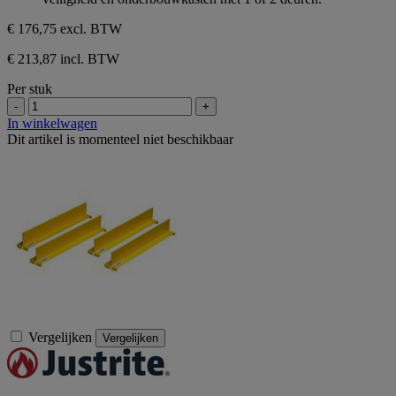
5
sterren.
€ 176,75
excl. BTW
€ 213,87 incl. BTW
Per stuk
-
+
In winkelwagen
Dit artikel is momenteel niet beschikbaar
Vergelijken
Vergelijken