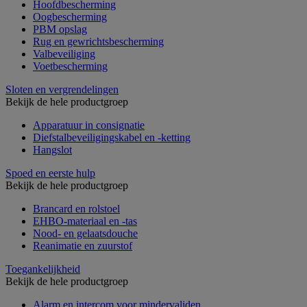
Hoofdbescherming
Oogbescherming
PBM opslag
Rug en gewrichtsbescherming
Valbeveiliging
Voetbescherming
Sloten en vergrendelingen
Bekijk de hele productgroep
Apparatuur in consignatie
Diefstalbeveiligingskabel en -ketting
Hangslot
Spoed en eerste hulp
Bekijk de hele productgroep
Brancard en rolstoel
EHBO-materiaal en -tas
Nood- en gelaatsdouche
Reanimatie en zuurstof
Toegankelijkheid
Bekijk de hele productgroep
Alarm en intercom voor mindervaliden