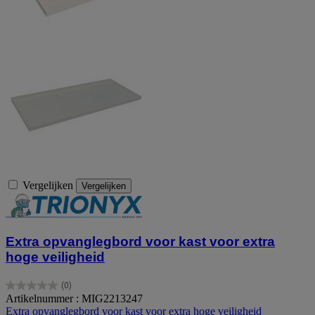
Vergelijken
Vergelijken
Extra opvanglegbord voor kast voor extra
hoge veiligheid
(0)
0.0
Artikelnummer : MIG2213247
van
Extra opvanglegbord voor kast voor extra hoge veiligheid