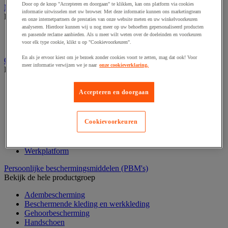
Door op de knop "Accepteren en doorgaan" te klikken, kan ons platform via cookies
Medische hulpmiddelen en oefentherapie
informatie uitwisselen met uw browser. Met deze informatie kunnen ons marketingteam
Bekijk de hele productgroep
en onze internetpartners de prestaties van onze website meten en uw winkelvoorkeuren
analyseren. Hierdoor kunnen wij u nog meer op uw behoeften gepersonaliseerd producten
Elektrostimulatie en echografie
en passende reclame aanbieden. Als u meer wilt weten over de doeleinden en voorkeuren
Revalidatie
voor elk type cookie, klikt u op "Cookievoorkeuren".
En als je ervoor kiest om je bezoek zonder cookies voort te zetten, mag dat ook! Voor
Opvangbak en opvangmaterieel
meer informatie verwijzen we je naar
onze cookieverklaring.
Bekijk de hele productgroep
Aftapsteun voor vaten
Accepteren en doorgaan
Containers voor buitenopslag
Gasflessenopslag
Laboratoriumlade
Cookievoorkeuren
Mobiele opvangbak
Opslagbox
Opvangbak
Werkplatform
Persoonlijke beschermingsmiddelen (PBM's)
Bekijk de hele productgroep
Adembescherming
Beschermende kleding en werkkleding
Gehoorbescherming
Handschoen