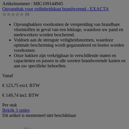
0.0
Artikelnummer : MIG109144945
van
Opvangbak voor veiligheidskast brandwerend - EXACTA
de
(0)
5
0.0
sterren.
van
Opvangbakken voorkomen de verspreiding van brandbare
de
vloeistoffen in geval van een lekkage, waardoor uw pand en
5
medewerkers worden beschermd.
sterren.
Voldoen aan de strengste veiligheidsnormen, waardoor
optimale bescherming wordt gegarandeerd en boetes worden
voorkomen.
Onze bakken zijn verkrijgbaar in verschillende maten en
capaciteiten en passen in alle soorten brandwerende kasten en
aan uw specifieke behoeften.
Vanaf
€ 123,75
excl. BTW
€ 149,74 incl. BTW
Per stuk
Bekijk 3 opties
Dit artikel is momenteel niet beschikbaar