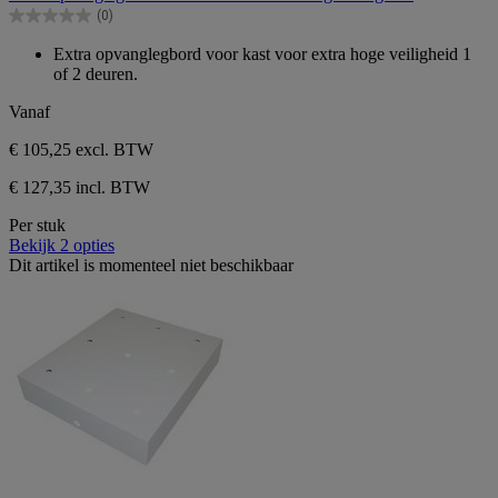
de
(0)
5
0.0
sterren.
van
Extra opvanglegbord voor kast voor extra hoge veiligheid 1
de
of 2 deuren.
5
sterren.
Vanaf
€ 105,25
excl. BTW
€ 127,35 incl. BTW
Per stuk
Bekijk 2 opties
Dit artikel is momenteel niet beschikbaar