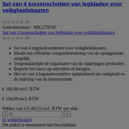
Set van 4 tussenschotten van legbladen voor
veiligheidskasten
(0)
0.0
Artikelnummer : MIG279745
van
Set van 4 tussenschotten van legbladen voor veiligheidskasten
de
(0)
5
0.0
sterren.
van
Set van 4 legplankverdelers voor veiligheidskasten.
de
Maakt een efficiënte compartimentering van de opslagruimte
5
mogelijk.
sterren.
Vergemakkelijkt de organisatie van de opgeslagen producten.
Beperkt het risico op omvallen of mengen.
Het set van 4 legplankverdelers optimaliseert de veiligheid en
de indeling van de binnenruimte.
€ 160,90
excl. BTW
€ 194,69 incl. BTW
Pakket van 4
€ 40,23 excl. BTW per stuk
-
+
In winkelwagen
Dit artikel is momenteel niet beschikbaar