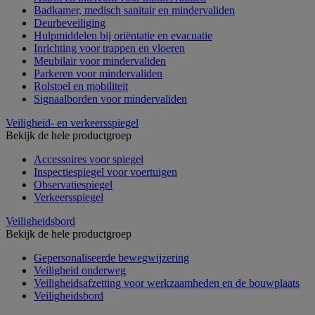
Badkamer, medisch sanitair en mindervaliden
Deurbeveiliging
Hulpmiddelen bij oriëntatie en evacuatie
Inrichting voor trappen en vloeren
Meubilair voor mindervaliden
Parkeren voor mindervaliden
Rolstoel en mobiliteit
Signaalborden voor mindervaliden
Veiligheid- en verkeersspiegel
Bekijk de hele productgroep
Accessoires voor spiegel
Inspectiespiegel voor voertuigen
Observatiespiegel
Verkeersspiegel
Veiligheidsbord
Bekijk de hele productgroep
Gepersonaliseerde bewegwijzering
Veiligheid onderweg
Veiligheidsafzetting voor werkzaamheden en de bouwplaats
Veiligheidsbord