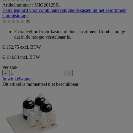
0.0
Artikelnummer : MIG2012951
van
Extra legbord voor combinatieveiligheidskasten uit het assortiment
de
Combistorage
5
(0)
sterren.
0.0
van
Extra legbord voor kasten uit het assortiment Combistorage
de
dat in de hoogte verstelbaar is.
5
sterren.
€ 152,75
excl. BTW
€ 184,83 incl. BTW
Per stuk
-
+
In winkelwagen
Dit artikel is momenteel niet beschikbaar