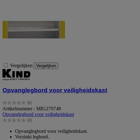
Vergelijken
Vergelijken
Opvanglegbord voor veiligheidskast
(0)
0.0
Artikelnummer : MIG279748
van
Opvanglegbord voor veiligheidskast
de
(0)
5
0.0
sterren.
van
Opvanglegbord voor veiligheidskast.
de
Verzinkt legbord.
5