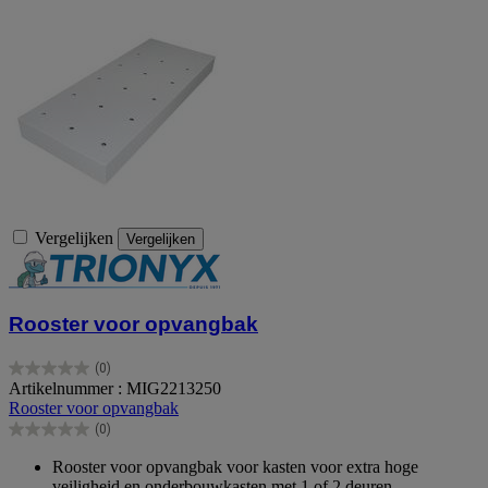
Vergelijken
Vergelijken
Rooster voor opvangbak
(0)
0.0
Artikelnummer : MIG2213250
van
Rooster voor opvangbak
de
(0)
5
0.0
sterren.
van
Rooster voor opvangbak voor kasten voor extra hoge
de
veiligheid en onderbouwkasten met 1 of 2 deuren.