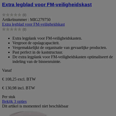
Extra legblad voor FM-veiligheidskast
(0)
0.0
Artikelnummer : MIG279750
van
Extra legblad voor FM-veiligheidskast
de
(0)
5
0.0
sterren.
van
Extra legplank voor FM-veiligheidskasten.
de
Vergroot de opslagcapaciteit.
5
Vergemakkelijkt de organisatie van gevaarlijke producten.
sterren.
Past perfect in de kaststructuur.
De extra legplank voor FM-veiligheidskasten optimaliseert de
indeling van de binnenruimte.
Vanaf
€ 108,25
excl. BTW
€ 130,98 incl. BTW
Per stuk
Bekijk 3 opties
Dit artikel is momenteel niet beschikbaar