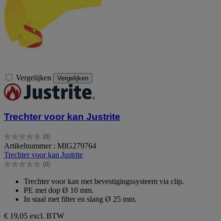
Vergelijken
Vergelijken
Trechter voor kan Justrite
(0)
0.0
Artikelnummer : MIG279764
van
Trechter voor kan Justrite
de
(0)
5
0.0
sterren.
van
Trechter voor kan met bevestigingssysteem via clip.
de
PE met dop Ø 10 mm.
5
In staal met filter en slang Ø 25 mm.
sterren.
€ 19,05
excl. BTW