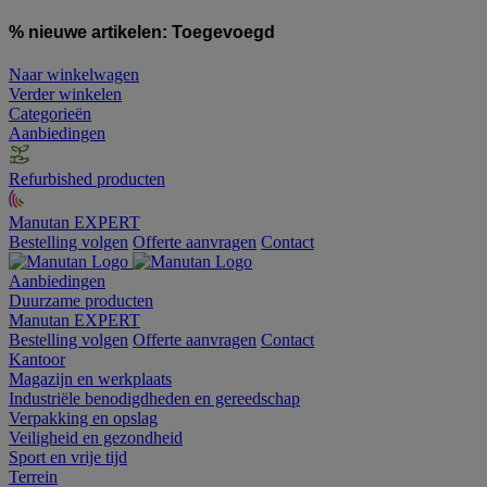
% nieuwe artikelen:
Toegevoegd
Naar winkelwagen
Verder winkelen
Categorieën
Aanbiedingen
Refurbished producten
Manutan EXPERT
Bestelling volgen
Offerte aanvragen
Contact
Aanbiedingen
Duurzame producten
Manutan EXPERT
Bestelling volgen
Offerte aanvragen
Contact
Kantoor
Magazijn en werkplaats
Industriële benodigdheden en gereedschap
Verpakking en opslag
Veiligheid en gezondheid
Sport en vrije tijd
Terrein