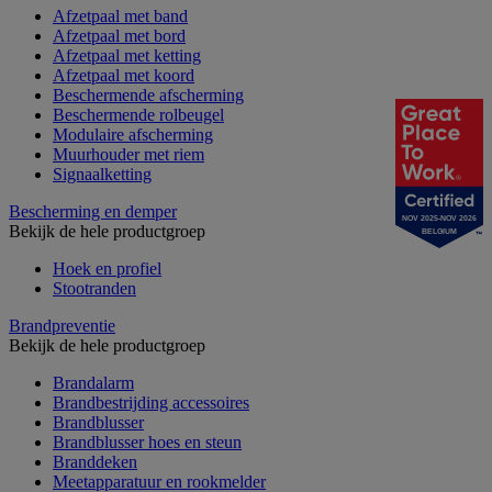
Afzetpaal met band
Afzetpaal met bord
Afzetpaal met ketting
Afzetpaal met koord
Beschermende afscherming
Beschermende rolbeugel
Modulaire afscherming
Muurhouder met riem
Signaalketting
Bescherming en demper
NOV 2025-NOV 2026
Bekijk de hele productgroep
BELGIUM
Hoek en profiel
Stootranden
Brandpreventie
Bekijk de hele productgroep
Brandalarm
Brandbestrijding accessoires
Brandblusser
Brandblusser hoes en steun
Branddeken
Meetapparatuur en rookmelder