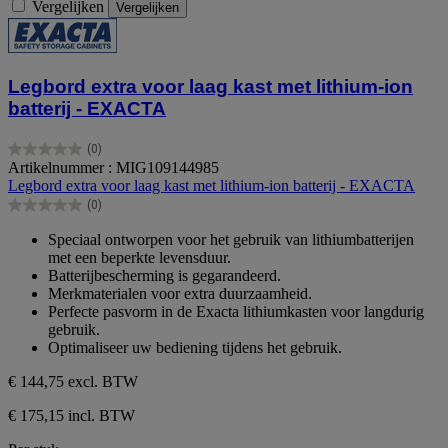
Vergelijken
Vergelijken
Legbord extra voor laag kast met lithium-ion
batterij - EXACTA
(0)
0.0
Artikelnummer : MIG109144985
van
Legbord extra voor laag kast met lithium-ion batterij - EXACTA
de
(0)
5
0.0
sterren.
van
Speciaal ontworpen voor het gebruik van lithiumbatterijen
de
met een beperkte levensduur.
5
Batterijbescherming is gegarandeerd.
sterren.
Merkmaterialen voor extra duurzaamheid.
Perfecte pasvorm in de Exacta lithiumkasten voor langdurig
gebruik.
Optimaliseer uw bediening tijdens het gebruik.
€ 144,75
excl. BTW
€ 175,15 incl. BTW