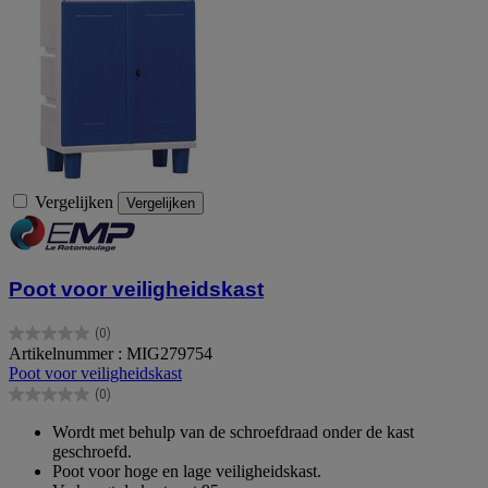
Vergelijken
Vergelijken
Poot voor veiligheidskast
(0)
0.0
Artikelnummer : MIG279754
van
Poot voor veiligheidskast
de
(0)
5
0.0
sterren.
van
Wordt met behulp van de schroefdraad onder de kast
de
geschroefd.
5
Poot voor hoge en lage veiligheidskast.
sterren.