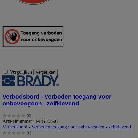
Vergelijken
Vergelijken
Verbodsbord - Verboden toegang voor
onbevoegden - zelfklevend
(0)
0.0
Artikelnummer : MIG506961
van
Verbodsbord - Verboden toegang voor onbevoegden - zelfklevend
de
(0)
5
0.0