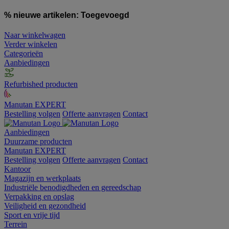
% nieuwe artikelen:
Toegevoegd
Naar winkelwagen
Verder winkelen
Categorieën
Aanbiedingen
Refurbished producten
Manutan EXPERT
Bestelling volgen
Offerte aanvragen
Contact
Aanbiedingen
Duurzame producten
Manutan EXPERT
Bestelling volgen
Offerte aanvragen
Contact
Kantoor
Magazijn en werkplaats
Industriële benodigdheden en gereedschap
Verpakking en opslag
Veiligheid en gezondheid
Sport en vrije tijd
Terrein