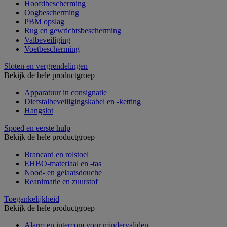
Hoofdbescherming
Oogbescherming
PBM opslag
Rug en gewrichtsbescherming
Valbeveiliging
Voetbescherming
Sloten en vergrendelingen
Bekijk de hele productgroep
Apparatuur in consignatie
Diefstalbeveiligingskabel en -ketting
Hangslot
Spoed en eerste hulp
Bekijk de hele productgroep
Brancard en rolstoel
EHBO-materiaal en -tas
Nood- en gelaatsdouche
Reanimatie en zuurstof
Toegankelijkheid
Bekijk de hele productgroep
Alarm en intercom voor mindervaliden