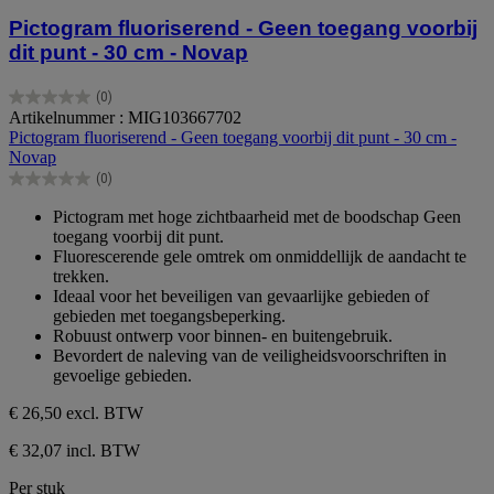
Pictogram fluoriserend - Geen toegang voorbij
dit punt - 30 cm - Novap
(0)
0.0
Artikelnummer : MIG103667702
van
Pictogram fluoriserend - Geen toegang voorbij dit punt - 30 cm -
de
Novap
5
(0)
sterren.
0.0
van
Pictogram met hoge zichtbaarheid met de boodschap Geen
de
toegang voorbij dit punt.
5
Fluorescerende gele omtrek om onmiddellijk de aandacht te
sterren.
trekken.
Ideaal voor het beveiligen van gevaarlijke gebieden of
gebieden met toegangsbeperking.
Robuust ontwerp voor binnen- en buitengebruik.
Bevordert de naleving van de veiligheidsvoorschriften in
gevoelige gebieden.
€ 26,50
excl. BTW
€ 32,07 incl. BTW
Per stuk