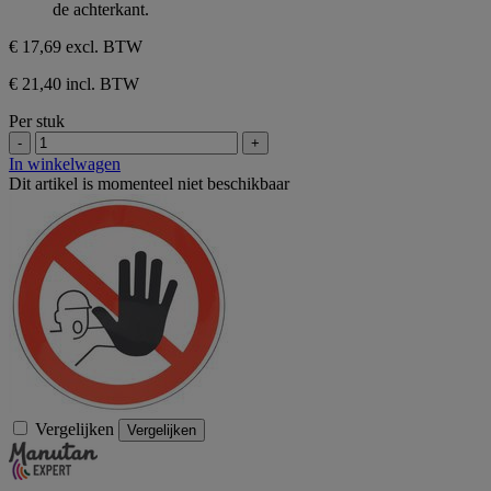
de achterkant.
beoordelingen
5
sterren.
€ 17,69
excl. BTW
2
beoordelingen
€ 21,40 incl. BTW
Per stuk
-
+
In winkelwagen
Dit artikel is momenteel niet beschikbaar
Vergelijken
Vergelijken