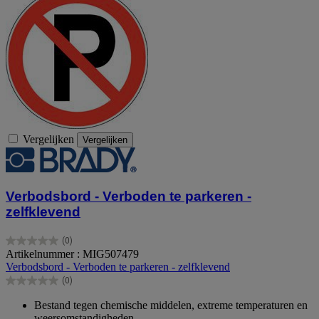
Vergelijken
Vergelijken
Verbodsbord - Verboden te parkeren -
zelfklevend
(0)
0.0
Artikelnummer : MIG507479
van
Verbodsbord - Verboden te parkeren - zelfklevend
de
(0)
5
0.0
sterren.
van
Bestand tegen chemische middelen, extreme temperaturen en
de
weersomstandigheden.