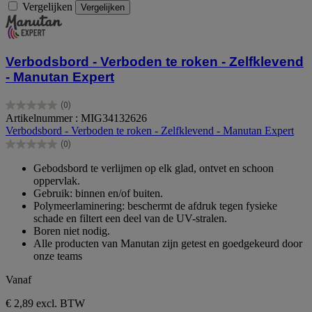
Vergelijken
Vergelijken
Verbodsbord - Verboden te roken - Zelfklevend
- Manutan Expert
(0)
0.0
Artikelnummer : MIG34132626
van
Verbodsbord - Verboden te roken - Zelfklevend - Manutan Expert
de
(0)
5
0.0
sterren.
van
Gebodsbord te verlijmen op elk glad, ontvet en schoon
de
oppervlak.
5
Gebruik: binnen en/of buiten.
sterren.
Polymeerlaminering: beschermt de afdruk tegen fysieke
schade en filtert een deel van de UV-stralen.
Boren niet nodig.
Alle producten van Manutan zijn getest en goedgekeurd door
onze teams
Vanaf
€ 2,89
excl. BTW