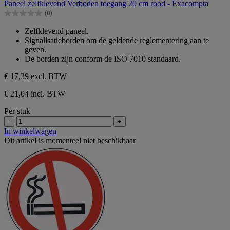
Paneel zelfklevend Verboden toegang 20 cm rood - Exacompta
de
(0)
5
0.0
sterren.
van
Zelfklevend paneel.
de
Signalisatieborden om de geldende reglementering aan te
5
geven.
sterren.
De borden zijn conform de ISO 7010 standaard.
€ 17,39
excl. BTW
€ 21,04 incl. BTW
Per stuk
-
+
In winkelwagen
Dit artikel is momenteel niet beschikbaar