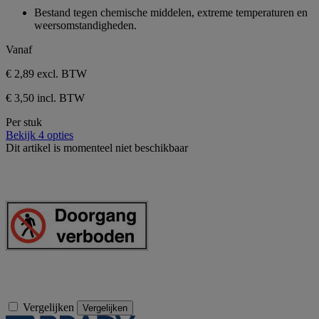
sterren.
van
Bestand tegen chemische middelen, extreme temperaturen en
de
weersomstandigheden.
5
sterren.
Vanaf
€ 2,89
excl. BTW
€ 3,50 incl. BTW
Per stuk
Bekijk 4 opties
Dit artikel is momenteel niet beschikbaar
Vergelijken
Vergelijken