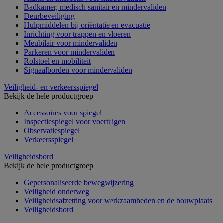
Badkamer, medisch sanitair en mindervaliden
Deurbeveiliging
Hulpmiddelen bij oriëntatie en evacuatie
Inrichting voor trappen en vloeren
Meubilair voor mindervaliden
Parkeren voor mindervaliden
Rolstoel en mobiliteit
Signaalborden voor mindervaliden
Veiligheid- en verkeersspiegel
Bekijk de hele productgroep
Accessoires voor spiegel
Inspectiespiegel voor voertuigen
Observatiespiegel
Verkeersspiegel
Veiligheidsbord
Bekijk de hele productgroep
Gepersonaliseerde bewegwijzering
Veiligheid onderweg
Veiligheidsafzetting voor werkzaamheden en de bouwplaats
Veiligheidsbord