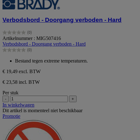
Verbodsbord - Doorgang verboden - Hard
(0)
0.0
Artikelnummer : MIG507416
van
Verbodsbord - Doorgang verboden - Hard
de
(0)
5
0.0
sterren.
van
Bestand tegen extreme temperaturen.
de
5
€ 19,49
excl. BTW
sterren.
€ 23,58 incl. BTW
Per stuk
-
+
In winkelwagen
Dit artikel is momenteel niet beschikbaar
Promotie