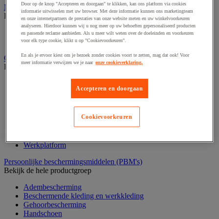
Door op de knop "Accepteren en doorgaan" te klikken, kan ons platform via cookies
Medische hulpmiddelen en oefentherapie
informatie uitwisselen met uw browser. Met deze informatie kunnen ons marketingteam
Bekijk de hele productgroep
en onze internetpartners de prestaties van onze website meten en uw winkelvoorkeuren
analyseren. Hierdoor kunnen wij u nog meer op uw behoeften gepersonaliseerd producten
Elektrostimulatie en echografie
en passende reclame aanbieden. Als u meer wilt weten over de doeleinden en voorkeuren
Revalidatie
voor elk type cookie, klikt u op "Cookievoorkeuren".
En als je ervoor kiest om je bezoek zonder cookies voort te zetten, mag dat ook! Voor
Opvangbak en opvangmaterieel
meer informatie verwijzen we je naar
onze cookieverklaring.
Bekijk de hele productgroep
Aftapsteun voor vaten
Accepteren en doorgaan
Containers voor buitenopslag
Gasflessenopslag
Laboratoriumlade
Cookievoorkeuren
Mobiele opvangbak
Opslagbox
Opvangbak
Werkplatform
Persoonlijke beschermingsmiddelen (PBM's)
Bekijk de hele productgroep
Adembescherming
Beschermende kleding en werkkleding
Gehoorbescherming
Handschoen