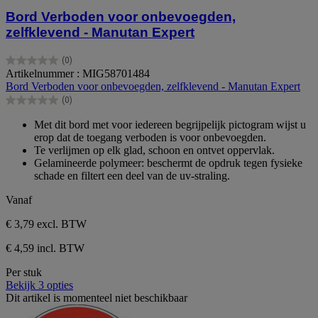
Bord Verboden voor onbevoegden,
zelfklevend - Manutan Expert
(0)
0.0
Artikelnummer : MIG58701484
van
Bord Verboden voor onbevoegden, zelfklevend - Manutan Expert
de
(0)
5
0.0
sterren.
van
Met dit bord met voor iedereen begrijpelijk pictogram wijst u
de
erop dat de toegang verboden is voor onbevoegden.
5
Te verlijmen op elk glad, schoon en ontvet oppervlak.
sterren.
Gelamineerde polymeer: beschermt de opdruk tegen fysieke
schade en filtert een deel van de uv-straling.
Vanaf
€ 3,79
excl. BTW
€ 4,59 incl. BTW
Per stuk
Bekijk 3 opties
Dit artikel is momenteel niet beschikbaar