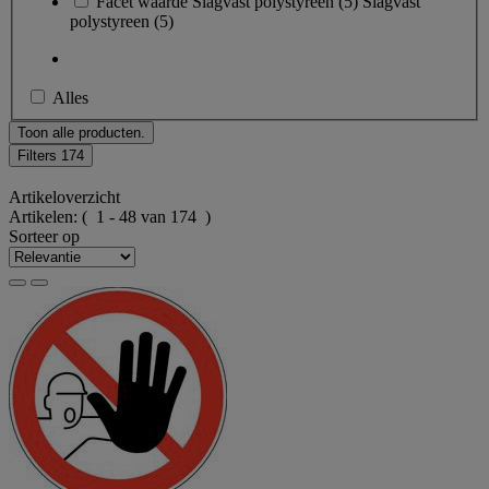
Facet waarde
Slagvast polystyreen
(
5
)
Slagvast
polystyreen
(5)
Alles
Toon alle producten.
Filters
174
Artikeloverzicht
Artikelen:
( 1 - 48 van 174 )
Sorteer op