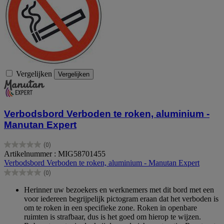
Vergelijken
Vergelijken
Verbodsbord Verboden te roken, aluminium -
Manutan Expert
(0)
0.0
Artikelnummer : MIG58701455
van
Verbodsbord Verboden te roken, aluminium - Manutan Expert
de
(0)
5
0.0
sterren.
van
Herinner uw bezoekers en werknemers met dit bord met een
de
voor iedereen begrijpelijk pictogram eraan dat het verboden is
5
om te roken in een specifieke zone. Roken in openbare
sterren.
ruimten is strafbaar, dus is het goed om hierop te wijzen.