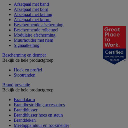
Afzetpaal met band
Afzetpaal met bord
Afzetpaal met ketting
Afzetpaal met koord
Beschermende afscherming
Beschermende rolbeugel
Modulaire afscherming
Muurhouder met riem
Signaalketting
Bescherming en demper
NOV 2025-NOV 2026
Bekijk de hele productgroep
BELGIUM
Hoek en profiel
Stootranden
Brandpreventie
Bekijk de hele productgroep
Brandalarm
Brandbestrijding accessoires
Brandblusser
Brandblusser hoes en steun
Branddeken
Meetapparatuur en rookmelder