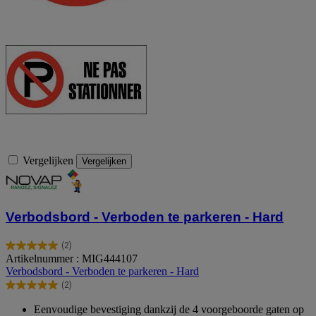
Vergelijken
Vergelijken
Verbodsbord - Verboden te parkeren - Hard
(2)
5.0
Artikelnummer : MIG444107
van
Verbodsbord - Verboden te parkeren - Hard
de
(2)
5
5.0
sterren.
van
Eenvoudige bevestiging dankzij de 4 voorgeboorde gaten op
2
de