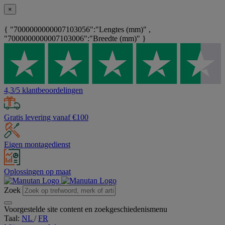
×
{ "7000000000007103056":"Lengtes (mm)" ,
"7000000000007103006":"Breedte (mm)" }
4,3/5 klantbeoordelingen
Gratis levering vanaf €100
Eigen montagedienst
Oplossingen op maat
Zoek
Voorgestelde site content en zoekgeschiedenismenu
Taal:
NL
/
FR