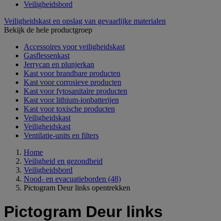
Veiligheidsbord
Veiligheidskast en opslag van gevaarlijke materialen
Bekijk de hele productgroep
Accessoires voor veiligheidskast
Gasflessenkast
Jerrycan en plunjerkan
Kast voor brandbare producten
Kast voor corrosieve producten
Kast voor fytosanitaire producten
Kast voor lithium-ionbatterijen
Kast voor toxische producten
Veiligheidskast
Veiligheidskast
Ventilatie-units en filters
Home
Veiligheid en gezondheid
Veiligheidsbord
Nood- en evacuatieborden
(48)
Pictogram Deur links opentrekken
Pictogram Deur links