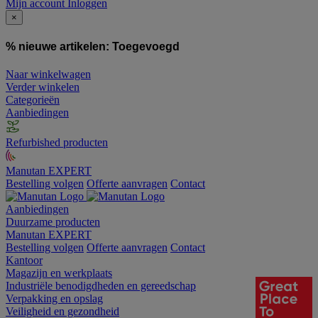
Mijn account
Inloggen
×
% nieuwe artikelen:
Toegevoegd
Naar winkelwagen
Verder winkelen
Categorieën
Aanbiedingen
Refurbished producten
Manutan EXPERT
Bestelling volgen
Offerte aanvragen
Contact
Aanbiedingen
Duurzame producten
Manutan EXPERT
Bestelling volgen
Offerte aanvragen
Contact
Kantoor
Magazijn en werkplaats
Industriële benodigdheden en gereedschap
Verpakking en opslag
Veiligheid en gezondheid