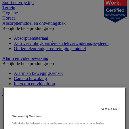
Sport en vrije tijd
Terrein
Hygiëne
NOV 2025-NOV 2026
Horeca
BELGIUM
Absorptiemiddel en ontvettingsbak
Bekijk de hele productgroep
Absorptiemateriaal
Anti-vervuilingsbarrière en lekverwijderingssysteem
Onderdelenreiniger en reinigingsmiddel
Alarm en videobewaking
Bekijk de hele productgroep
Alarm en bewegingssensor
Camera bewaking
Intercom en videofoon
Badge en prikklok
Bekijk de hele productgroep
Badge en kaart
AFWIJZEN >
Draaihek en klapdeur
Welkom bij Manutan!
Prikklok en rondecontrole
Wij vinden het belangrijk om u een bezoek aan onze website op maat te bieden!
Barrière- en beschermingspaal