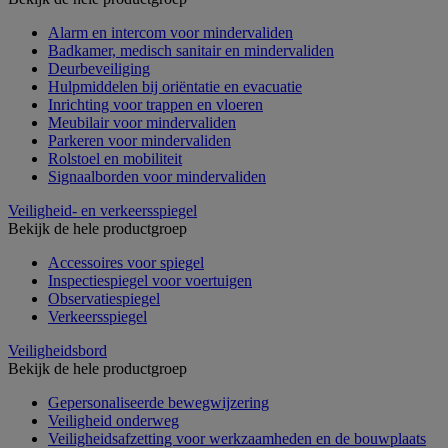
Alarm en intercom voor mindervaliden
Badkamer, medisch sanitair en mindervaliden
Deurbeveiliging
Hulpmiddelen bij oriëntatie en evacuatie
Inrichting voor trappen en vloeren
Meubilair voor mindervaliden
Parkeren voor mindervaliden
Rolstoel en mobiliteit
Signaalborden voor mindervaliden
Veiligheid- en verkeersspiegel
Bekijk de hele productgroep
Accessoires voor spiegel
Inspectiespiegel voor voertuigen
Observatiespiegel
Verkeersspiegel
Veiligheidsbord
Bekijk de hele productgroep
Gepersonaliseerde bewegwijzering
Veiligheid onderweg
Veiligheidsafzetting voor werkzaamheden en de bouwplaats