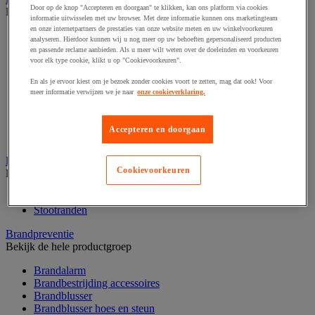
Door op de knop "Accepteren en doorgaan" te klikken, kan ons platform via cookies
Bekijk de hele productgroep
informatie uitwisselen met uw browser. Met deze informatie kunnen ons marketingteam
en onze internetpartners de prestaties van onze website meten en uw winkelvoorkeuren
Afzetpaal met band
analyseren. Hierdoor kunnen wij u nog meer op uw behoeften gepersonaliseerd producten
Afzetpaal met bord
en passende reclame aanbieden. Als u meer wilt weten over de doeleinden en voorkeuren
Afzetpaal met ketting
voor elk type cookie, klikt u op "Cookievoorkeuren".
Afzetpaal met koord
En als je ervoor kiest om je bezoek zonder cookies voort te zetten, mag dat ook! Voor
Beschermende afscherming
meer informatie verwijzen we je naar
onze cookieverklaring.
Beschermende rolbeugel
Modulaire afscherming
Muurhouder met riem
Accepteren en doorgaan
Signaalketting
Bescherming en demper
Cookievoorkeuren
Bekijk de hele productgroep
Hoek en profiel
Stootranden
Brandpreventie
Bekijk de hele productgroep
Brandalarm
Brandbestrijding accessoires
Brandblusser
Brandblusser hoes en steun