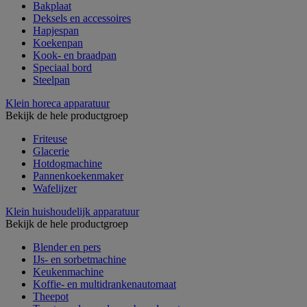
Bakplaat
Deksels en accessoires
Hapjespan
Koekenpan
Kook- en braadpan
Speciaal bord
Steelpan
Klein horeca apparatuur
Bekijk de hele productgroep
Friteuse
Glacerie
Hotdogmachine
Pannenkoekenmaker
Wafelijzer
Klein huishoudelijk apparatuur
Bekijk de hele productgroep
Blender en pers
IJs- en sorbetmachine
Keukenmachine
Koffie- en multidrankenautomaat
Theepot