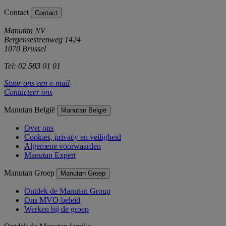
Contact
Contact
Manutan NV
Bergensesteenweg 1424
1070 Brussel
Tel: 02 583 01 01
Stuur ons een e-mail
Contacteer ons
Manutan België
Manutan België
Over ons
Cookies, privacy en veiligheid
Algemene voorwaarden
Manutan Expert
Manutan Groep
Manutan Groep
Ontdek de Manutan Group
Ons MVO-beleid
Werken bij de groep