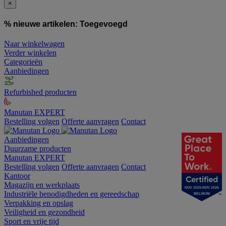
×
% nieuwe artikelen:
Toegevoegd
Naar winkelwagen
Verder winkelen
Categorieën
Aanbiedingen
Refurbished producten
Manutan EXPERT
Bestelling volgen
Offerte aanvragen
Contact
Aanbiedingen
Duurzame producten
Manutan EXPERT
Bestelling volgen
Offerte aanvragen
Contact
Kantoor
Magazijn en werkplaats
NOV 2025-NOV 2026
Industriële benodigdheden en gereedschap
BELGIUM
Verpakking en opslag
Veiligheid en gezondheid
Sport en vrije tijd