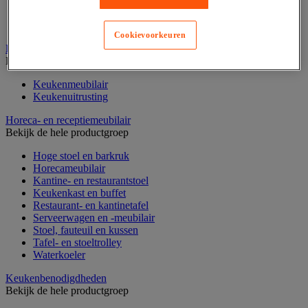
Water
Zoete koek
Zoetwaren en chocolade
Cookievoorkeuren
Horeca benodigdheden
Bekijk de hele productgroep
Keukenmeubilair
Keukenuitrusting
Horeca- en receptiemeubilair
Bekijk de hele productgroep
Hoge stoel en barkruk
Horecameubilair
Kantine- en restaurantstoel
Keukenkast en buffet
Restaurant- en kantinetafel
Serveerwagen en -meubilair
Stoel, fauteuil en kussen
Tafel- en stoeltrolley
Waterkoeler
Keukenbenodigdheden
Bekijk de hele productgroep