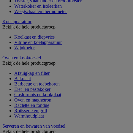
Toaster, salamander en broodrooster
Waterkoker en isoleerkan
Weegschaal en thermometer
Koelapparatuur
Bekijk de hele productgroep
Koelkast en diepvries
Vitrine en koelapparatuur
Wijnkoeler
Oven en kooktoestel
Bekijk de hele productgroep
Afzuigkap en filter
Bakplaat
Barbecue en toebehoren
Eier- en pastakoker
Gasformuis en kookplaat
Oven en magnetron
Raclette en fondue
Rotisserie en grill
Warmhoudplaat
Serveren en bewaren van voedsel
Bekijk de hele productgroep