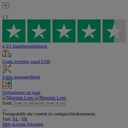
×
{ }
4,3/5 klantbeoordelingen
Gratis levering vanaf €100
Eigen montagedienst
Oplossingen op maat
Zoek
Voorgestelde site content en zoekgeschiedenismenu
Taal:
NL
/
FR
Mijn account
Inloggen