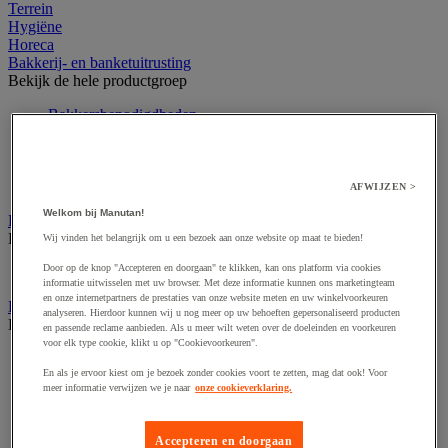
Terrein
Hygiëne
Horeca
Bakkerij- en banketuitrusting
Bekijk de hele productgroep
Bakkersbenodigdheden
Banket- en chocoladebenodigdheden
Doseerschep en -lepel
Grill, taartvormen en keukenaccessoires
Voedseldecoratie
AFWIJZEN >
Welkom bij Manutan!
Decoratie voor horeca
Bekijk de hele productgroep
Wij vinden het belangrijk om u een bezoek aan onze website op maat te bieden!
Door op de knop "Accepteren en doorgaan" te klikken, kan ons platform via cookies
Verlichting
informatie uitwisselen met uw browser. Met deze informatie kunnen ons marketingteam
en onze internetpartners de prestaties van onze website meten en uw winkelvoorkeuren
Eten en drinken
analyseren. Hierdoor kunnen wij u nog meer op uw behoeften gepersonaliseerd producten
Bekijk de hele productgroep
en passende reclame aanbieden. Als u meer wilt weten over de doeleinden en voorkeuren
voor elk type cookie, klikt u op "Cookievoorkeuren".
Frisdrank, ijsthee en fruitsap
En als je ervoor kiest om je bezoek zonder cookies voort te zetten, mag dat ook! Voor
Koffie
meer informatie verwijzen we je naar
onze cookieverklaring.
Soep
Suiker en roerstaafjes
Thee
Accepteren en doorgaan