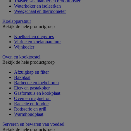
Toaster, salamander en broodrooster
Waterkoker en isoleerkan
Weegschaal en thermometer
Koelapparatuur
Bekijk de hele productgroep
Koelkast en diepvries
Vitrine en koelapparatuur
Wijnkoeler
Oven en kooktoestel
Bekijk de hele productgroep
Afzuigkap en filter
Bakplaat
Barbecue en toebehoren
Eier- en pastakoker
Gasformuis en kookplaat
Oven en magnetron
Raclette en fondue
Rotisserie en grill
Warmhoudplaat
Serveren en bewaren van voedsel
Bekijk de hele productgroep