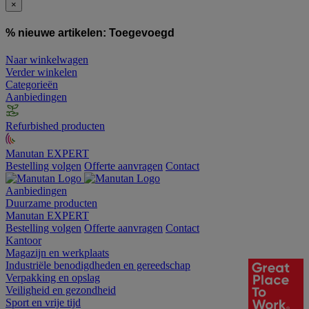
×
% nieuwe artikelen:
Toegevoegd
Naar winkelwagen
Verder winkelen
Categorieën
Aanbiedingen
Refurbished producten
Manutan EXPERT
Bestelling volgen
Offerte aanvragen
Contact
Aanbiedingen
Duurzame producten
Manutan EXPERT
Bestelling volgen
Offerte aanvragen
Contact
Kantoor
Magazijn en werkplaats
Industriële benodigdheden en gereedschap
Verpakking en opslag
Veiligheid en gezondheid
Sport en vrije tijd