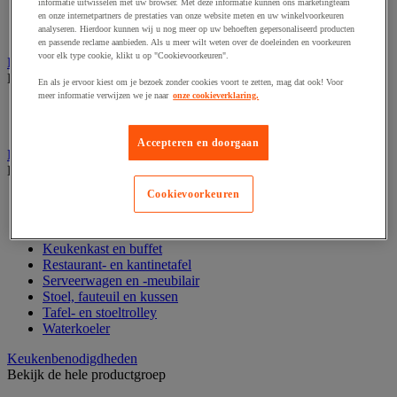
Water
informatie uitwisselen met uw browser. Met deze informatie kunnen ons marketingteam
Zoete koek
en onze internetpartners de prestaties van onze website meten en uw winkelvoorkeuren
analyseren. Hierdoor kunnen wij u nog meer op uw behoeften gepersonaliseerd producten
Zoetwaren en chocolade
en passende reclame aanbieden. Als u meer wilt weten over de doeleinden en voorkeuren
voor elk type cookie, klikt u op "Cookievoorkeuren".
Horeca benodigdheden
Bekijk de hele productgroep
En als je ervoor kiest om je bezoek zonder cookies voort te zetten, mag dat ook! Voor
meer informatie verwijzen we je naar
onze cookieverklaring.
Keukenmeubilair
Keukenuitrusting
Accepteren en doorgaan
Horeca- en receptiemeubilair
Bekijk de hele productgroep
Cookievoorkeuren
Hoge stoel en barkruk
Horecameubilair
Kantine- en restaurantstoel
Keukenkast en buffet
Restaurant- en kantinetafel
Serveerwagen en -meubilair
Stoel, fauteuil en kussen
Tafel- en stoeltrolley
Waterkoeler
Keukenbenodigdheden
Bekijk de hele productgroep