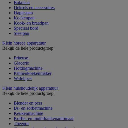
Bakplaat
Deksels en accessoires
Hapjespan
Koekenpan
Kook- en braadpan
Speciaal bord
Steelpan
Klein horeca apparatuur
Bekijk de hele productgroep
Friteuse
Glacerie
Hotdogmachine
Pannenkoekenmaker
Wafelijzer
Klein huishoudelijk apparatuur
Bekijk de hele productgroep
Blender en pers
IJs- en sorbetmachine
Keukenmachine
Koffie- en multidrankenautomaat
Theepot