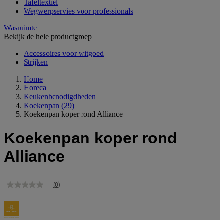
Tafeltextiel
Wegwerpservies voor professionals
Wasruimte
Bekijk de hele productgroep
Accessoires voor witgoed
Strijken
Home
Horeca
Keukenbenodigdheden
Koekenpan
(29)
Koekenpan koper rond Alliance
Koekenpan koper rond
Alliance
(0)
Geen
scorewaarde
Dezelfde
paginalink.