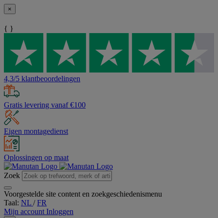
×
{ }
4,3/5 klantbeoordelingen
Gratis levering vanaf €100
Eigen montagedienst
Oplossingen op maat
Zoek
Voorgestelde site content en zoekgeschiedenismenu
Taal:
NL
/
FR
Mijn account
Inloggen