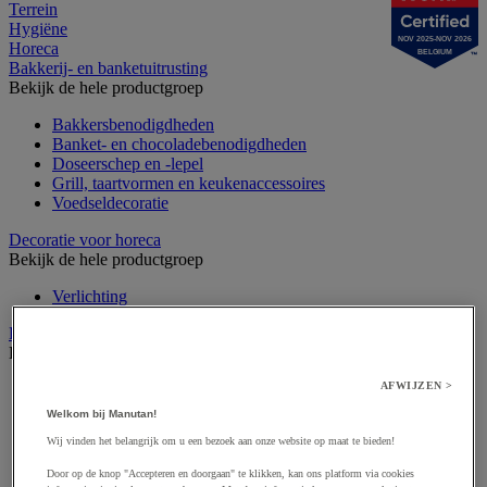
Terrein
Hygiëne
NOV 2025-NOV 2026
Horeca
BELGIUM
Bakkerij- en banketuitrusting
Bekijk de hele productgroep
Bakkersbenodigdheden
Banket- en chocoladebenodigdheden
Doseerschep en -lepel
Grill, taartvormen en keukenaccessoires
Voedseldecoratie
Decoratie voor horeca
Bekijk de hele productgroep
Verlichting
Eten en drinken
Bekijk de hele productgroep
AFWIJZEN >
Frisdrank, ijsthee en fruitsap
Koffie
Welkom bij Manutan!
Soep
Wij vinden het belangrijk om u een bezoek aan onze website op maat te bieden!
Suiker en roerstaafjes
Thee
Door op de knop "Accepteren en doorgaan" te klikken, kan ons platform via cookies