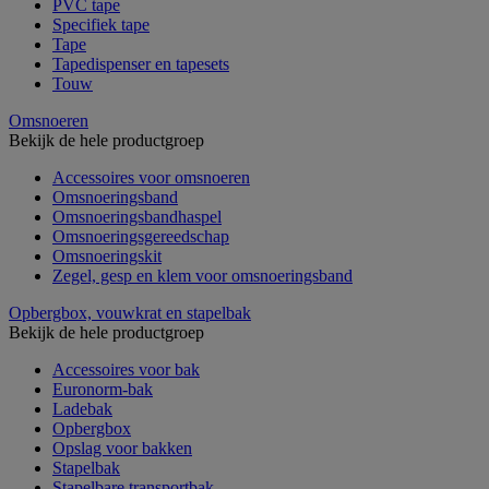
PVC tape
Specifiek tape
Tape
Tapedispenser en tapesets
Touw
Omsnoeren
Bekijk de hele productgroep
Accessoires voor omsnoeren
Omsnoeringsband
Omsnoeringsbandhaspel
Omsnoeringsgereedschap
Omsnoeringskit
Zegel, gesp en klem voor omsnoeringsband
Opbergbox, vouwkrat en stapelbak
Bekijk de hele productgroep
Accessoires voor bak
Euronorm-bak
Ladebak
Opbergbox
Opslag voor bakken
Stapelbak
Stapelbare transportbak