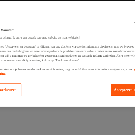
 Manutan!
et belangrijk om u een bezoek aan onze website op maat te bieden!
nop "Accepteren en doorgaan" te klikken, kan ons platform via cookies informatie uitwisselen met uw browser.
nnen ons marketingteam en onze internetpartners de prestaties van onze website meten en uw winkelvoorkeuren 
nen wij u nog meer op uw behoeften gepersonaliseerd producten en passende reclame aanbieden. Als u meer wil
n voorkeuren voor elk type cookie, klikt u op "Cookievoorkeuren".
egevoegd aan winkelwagen
oor kiest om je bezoek zonder cookies voort te zetten, mag dat ook! Voor meer informatie verwijzen we je naar
ring.
oorkeuren
Accepteren 