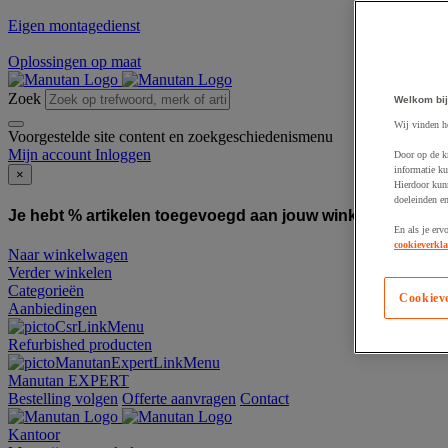
Eigen montagedienst
Oplossingen op maat
Zoek
Welkom bij
Wij vinden h
Voorgestelde site content en zoekgeschiedenismenu
Mijn account
Inloggen
Door op de k
informatie ku
×
Hierdoor kun
doeleinden e
Je hebt % artikelen toegevoegd aan jouw winkelwagen:
To
En als je erv
cookieverkla
Naar winkelwagen
Verder winkelen
Categorieën
Cookiev
Aanbiedingen
Refurbished producten
Manutan EXPERT
Bestelling volgen
Offerte aanvragen
Contact
Kantoor