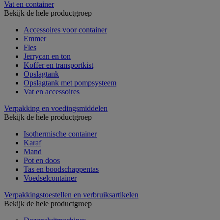
Vat en container
Bekijk de hele productgroep
Accessoires voor container
Emmer
Fles
Jerrycan en ton
Koffer en transportkist
Opslagtank
Opslagtank met pompsysteem
Vat en accessoires
Verpakking en voedingsmiddelen
Bekijk de hele productgroep
Isothermische container
Karaf
Mand
Pot en doos
Tas en boodschappentas
Voedselcontainer
Verpakkingstoestellen en verbruiksartikelen
Bekijk de hele productgroep