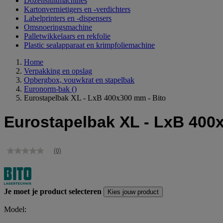
Dozensluitmachines
Kartonvernietigers en -verdichters
Labelprinters en -dispensers
Omsnoeringsmachine
Palletwikkelaars en rekfolie
Plastic sealapparaat en krimpfoliemachine
Home
Verpakking en opslag
Opbergbox, vouwkrat en stapelbak
Euronorm-bak
()
Eurostapelbak XL - LxB 400x300 mm - Bito
Eurostapelbak XL - LxB 400
(0)
Geen
scorewaarde
Dezelfde
paginalink.
Je moet je product selecteren
Kies jouw product
Model: