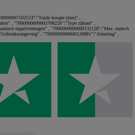
00000007102533":"Totale hoogte (mm)" ,
dem" , "7000000000003708220":"Type zijkant" ,
amisch stapelvermogen" , "7000000000000132128":"Max. statisch
"Gebruiksomgeving" , "7000000000000128881":"Afmeting" ,