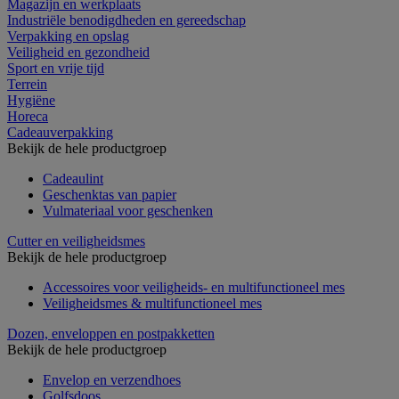
Magazijn en werkplaats
Industriële benodigdheden en gereedschap
Verpakking en opslag
Veiligheid en gezondheid
Sport en vrije tijd
Terrein
Hygiëne
Horeca
Cadeauverpakking
Bekijk de hele productgroep
Cadeaulint
Geschenktas van papier
Vulmateriaal voor geschenken
Cutter en veiligheidsmes
Bekijk de hele productgroep
Accessoires voor veiligheids- en multifunctioneel mes
Veiligheidsmes & multifunctioneel mes
Dozen, enveloppen en postpakketten
Bekijk de hele productgroep
Envelop en verzendhoes
Golfsdoos