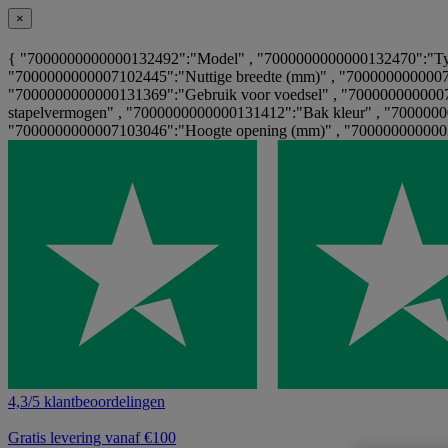
×
{ "7000000000000132492":"Model" , "7000000000000132470":"Type
"7000000000007102445":"Nuttige breedte (mm)" , "7000000000007
"7000000000000131369":"Gebruik voor voedsel" , "7000000000007
stapelvermogen" , "7000000000000131412":"Bak kleur" , "700000
"7000000000007103046":"Hoogte opening (mm)" , "7000000000003
4,3/5 klantbeoordelingen
Gratis levering vanaf €100