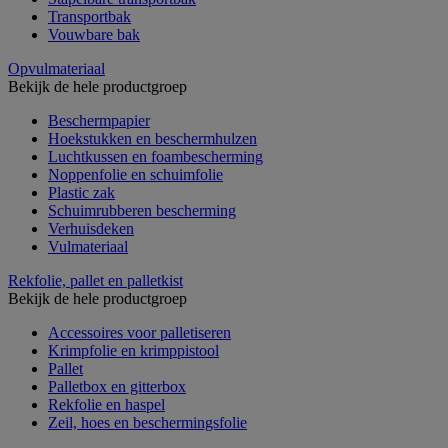
Transportbak
Vouwbare bak
Opvulmateriaal
Bekijk de hele productgroep
Beschermpapier
Hoekstukken en beschermhulzen
Luchtkussen en foambescherming
Noppenfolie en schuimfolie
Plastic zak
Schuimrubberen bescherming
Verhuisdeken
Vulmateriaal
Rekfolie, pallet en palletkist
Bekijk de hele productgroep
Accessoires voor palletiseren
Krimpfolie en krimppistool
Pallet
Palletbox en gitterbox
Rekfolie en haspel
Zeil, hoes en beschermingsfolie