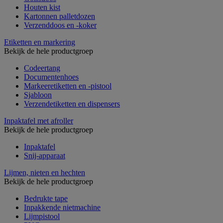
Houten kist
Kartonnen palletdozen
Verzenddoos en -koker
Etiketten en markering
Bekijk de hele productgroep
Codeertang
Documentenhoes
Markeeretiketten en -pistool
Sjabloon
Verzendetiketten en dispensers
Inpaktafel met afroller
Bekijk de hele productgroep
Inpaktafel
Snij-apparaat
Lijmen, nieten en hechten
Bekijk de hele productgroep
Bedrukte tape
Inpakkende nietmachine
Lijmpistool