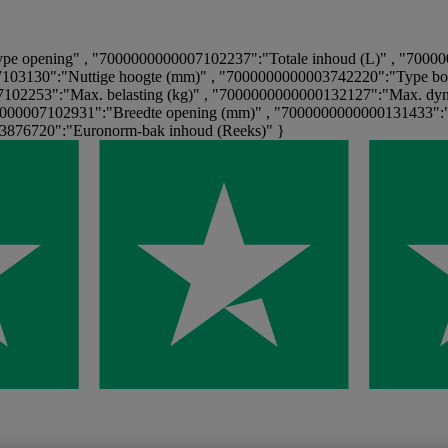
 opening" , "7000000000007102237":"Totale inhoud (L)" , "70000
103130":"Nuttige hoogte (mm)" , "7000000000003742220":"Type bo
102253":"Max. belasting (kg)" , "7000000000000132127":"Max. dyn
0000007102931":"Breedte opening (mm)" , "7000000000000131433":
876720":"Euronorm-bak inhoud (Reeks)" }