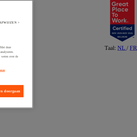
AFWIJZEN >
NOV 2025-NOV 2026
BELGIUM
Taal:
NL
/
FR
 Met deze
analyseren.
t weten over de
onze
en doorgaan