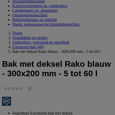
Dozensluitmachines
Kartonvernietigers en -verdichters
Labelprinters en -dispensers
Omsnoeringsmachine
Palletwikkelaars en rekfolie
Plastic sealapparaat en krimpfoliemachine
Home
Verpakking en opslag
Opbergbox, vouwkrat en stapelbak
Euronorm-bak
(48)
Bak met deksel Rako blauw - 300x200 mm - 5 tot 60 l
Bak met deksel Rako blauw
- 300x200 mm - 5 tot 60 l
(0)
Geen
scorewaarde
Dezelfde
paginalink.
Stapelbare Euronorm-bak met deksel.