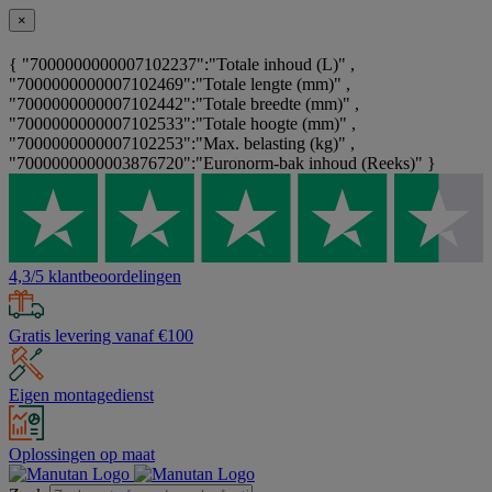
×
{ "7000000000007102237":"Totale inhoud (L)" ,
"7000000000007102469":"Totale lengte (mm)" ,
"7000000000007102442":"Totale breedte (mm)" ,
"7000000000007102533":"Totale hoogte (mm)" ,
"7000000000007102253":"Max. belasting (kg)" ,
"7000000000003876720":"Euronorm-bak inhoud (Reeks)" }
4,3/5 klantbeoordelingen
Gratis levering vanaf €100
Eigen montagedienst
Oplossingen op maat