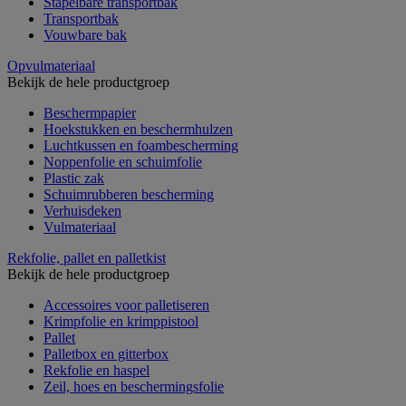
Stapelbare transportbak
Transportbak
Vouwbare bak
Opvulmateriaal
Bekijk de hele productgroep
Beschermpapier
Hoekstukken en beschermhulzen
Luchtkussen en foambescherming
Noppenfolie en schuimfolie
Plastic zak
Schuimrubberen bescherming
Verhuisdeken
Vulmateriaal
Rekfolie, pallet en palletkist
Bekijk de hele productgroep
Accessoires voor palletiseren
Krimpfolie en krimppistool
Pallet
Palletbox en gitterbox
Rekfolie en haspel
Zeil, hoes en beschermingsfolie