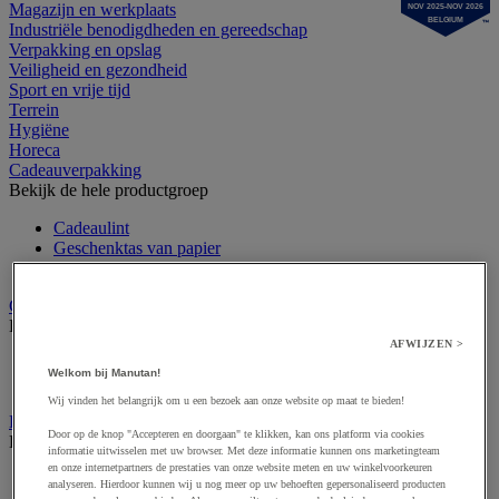
Magazijn en werkplaats
NOV 2025-NOV 2026
BELGIUM
Industriële benodigdheden en gereedschap
Verpakking en opslag
Veiligheid en gezondheid
Sport en vrije tijd
Terrein
Hygiëne
Horeca
Cadeauverpakking
Bekijk de hele productgroep
Cadeaulint
Geschenktas van papier
Vulmateriaal voor geschenken
Cutter en veiligheidsmes
Bekijk de hele productgroep
AFWIJZEN >
Accessoires voor veiligheids- en multifunctioneel mes
Welkom bij Manutan!
Veiligheidsmes & multifunctioneel mes
Wij vinden het belangrijk om u een bezoek aan onze website op maat te bieden!
Dozen, enveloppen en postpakketten
Door op de knop "Accepteren en doorgaan" te klikken, kan ons platform via cookies
Bekijk de hele productgroep
informatie uitwisselen met uw browser. Met deze informatie kunnen ons marketingteam
en onze internetpartners de prestaties van onze website meten en uw winkelvoorkeuren
Envelop en verzendhoes
analyseren. Hierdoor kunnen wij u nog meer op uw behoeften gepersonaliseerd producten