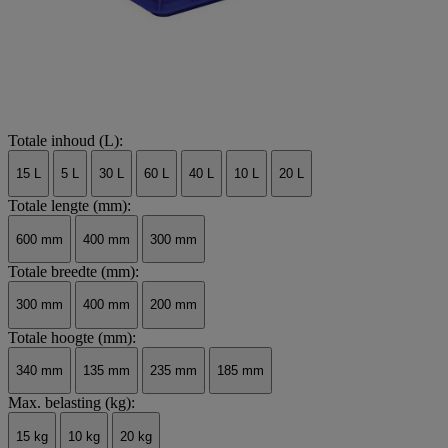
Totale inhoud (L):
15 L
5 L
30 L
60 L
40 L
10 L
20 L
Totale lengte (mm):
600 mm
400 mm
300 mm
Totale breedte (mm):
300 mm
400 mm
200 mm
Totale hoogte (mm):
340 mm
135 mm
235 mm
185 mm
Max. belasting (kg):
15 kg
10 kg
20 kg