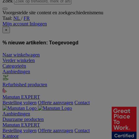
Zoek
Voorgestelde site content en zoekgeschiedenismenu
Taal:
NL
/
FR
Mijn account
Inloggen
×
% nieuwe artikelen:
Toegevoegd
Naar winkelwagen
Verder winkelen
Categorieën
Aanbiedingen
Refurbished producten
Manutan EXPERT
Bestelling volgen
Offerte aanvragen
Contact
Aanbiedingen
Duurzame producten
Manutan EXPERT
Bestelling volgen
Offerte aanvragen
Contact
Kantoor