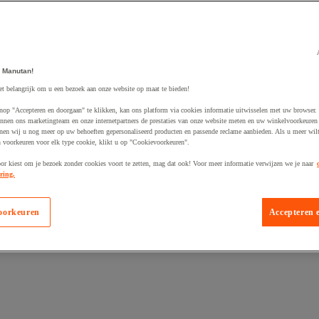
 Manutan!
et belangrijk om u een bezoek aan onze website op maat te bieden!
egevoegd aan winkelwagen
nop "Accepteren en doorgaan" te klikken, kan ons platform via cookies informatie uitwisselen met uw browser.
nnen ons marketingteam en onze internetpartners de prestaties van onze website meten en uw winkelvoorkeuren 
nen wij u nog meer op uw behoeften gepersonaliseerd producten en passende reclame aanbieden. Als u meer wil
n voorkeuren voor elk type cookie, klikt u op "Cookievoorkeuren".
oor kiest om je bezoek zonder cookies voort te zetten, mag dat ook! Voor meer informatie verwijzen we je naar
ring.
oorkeuren
Accepteren 