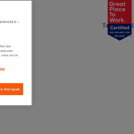
AFWIJZEN >
Taal:
NL
/
FR
NOV 2025-NOV 2026
BELGIUM
 Met deze
analyseren.
t weten over de
onze
en doorgaan