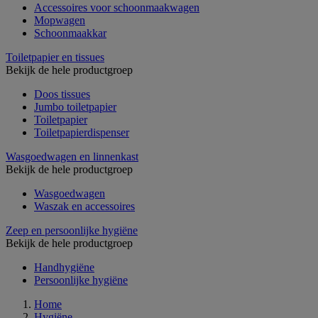
Accessoires voor schoonmaakwagen
Mopwagen
Schoonmaakkar
Toiletpapier en tissues
Bekijk de hele productgroep
Doos tissues
Jumbo toiletpapier
Toiletpapier
Toiletpapierdispenser
Wasgoedwagen en linnenkast
Bekijk de hele productgroep
Wasgoedwagen
Waszak en accessoires
Zeep en persoonlijke hygiëne
Bekijk de hele productgroep
Handhygiëne
Persoonlijke hygiëne
Home
Hygiëne