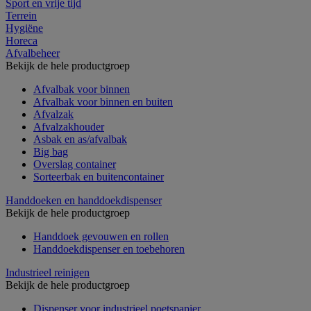
Sport en vrije tijd
Terrein
Hygiëne
Horeca
Afvalbeheer
Bekijk de hele productgroep
Afvalbak voor binnen
Afvalbak voor binnen en buiten
Afvalzak
Afvalzakhouder
Asbak en as/afvalbak
Big bag
Overslag container
Sorteerbak en buitencontainer
Handdoeken en handdoekdispenser
Bekijk de hele productgroep
Handdoek gevouwen en rollen
Handdoekdispenser en toebehoren
Industrieel reinigen
Bekijk de hele productgroep
Dispenser voor industrieel poetspapier