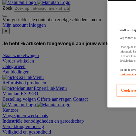
Zoek
Voorgestelde site content en zoekgeschiedenismenu
Mijn account
Inloggen
Welkom bij
×
Wij vinden h
Je hebt % artikelen toegevoegd aan jouw winkelwagen:
To
Door op de k
informatie ku
Naar winkelwagen
Hierdoor kun
Verder winkelen
doeleinden e
Categorieën
En als je erv
Aanbiedingen
cookieverkla
Refurbished producten
Cookiev
Manutan EXPERT
Bestelling volgen
Offerte aanvragen
Contact
Kantoor
Magazijn en werkplaats
Industriële benodigdheden en gereedschap
Verpakking en opslag
Veiligheid en gezondheid