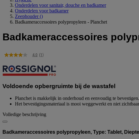
Onderdelen voor sanitair, douche en badkamer
Onderdelen voor badkamer
Zeephouder
()
Badkameraccessoires polypropyleen - Planchet
Badkameraccessoires polypr
4.0
(1)
4.0
van
5
sterren,
gemiddelde
scorewaarde.
Voldoende opbergruimte bij de wastafel
Read
a
Review.
Planchet is makkelijk in onderhoud en eenvoudig te bevestigen
Dezelfde
Het bevestigingsmateriaal is mooi weggewerkt en niet zichtbaar
paginalink.
Volledige beschrijving
Badkameraccessoires polypropyleen, Type: Tablet, Diepte: