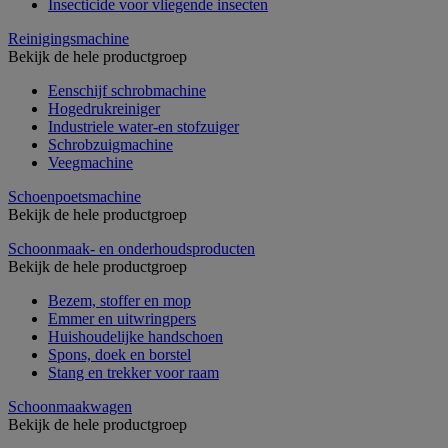
Insecticide voor vliegende insecten
Reinigingsmachine
Bekijk de hele productgroep
Eenschijf schrobmachine
Hogedrukreiniger
Industriele water-en stofzuiger
Schrobzuigmachine
Veegmachine
Schoenpoetsmachine
Bekijk de hele productgroep
Schoonmaak- en onderhoudsproducten
Bekijk de hele productgroep
Bezem, stoffer en mop
Emmer en uitwringpers
Huishoudelijke handschoen
Spons, doek en borstel
Stang en trekker voor raam
Schoonmaakwagen
Bekijk de hele productgroep