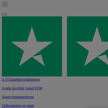
×
{ }
4,3/5 klantbeoordelingen
Gratis levering vanaf €100
Eigen montagedienst
Oplossingen op maat