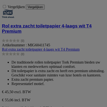
Vergelijken
Vergelijken
Rol extra zacht toiletpapier 4-laags wit T4
Premium
(0)
0.0
Artikelnummer : MIG60411745
van
Rol extra zacht toiletpapier 4-laags wit T4 Premium
de
(0)
5
0.0
sterren.
van
De traditionele rollen toiletpapier Tork Premium bieden uw
de
klanten en medewerkers optimaal comfort.
5
Dit toiletpapier is extra zacht en heeft een premium uitstraling.
sterren.
Geschikt voor sanitaire ruimtes van luxe hotels en kantoren.
Extra zacht premium papier.
Representatief motief.
€ 45,50
excl. BTW
€ 55,06 incl. BTW