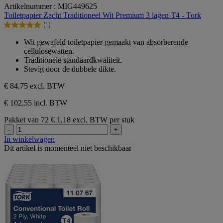
5.0
Artikelnummer : MIG449625
van
Toiletpapier Zacht Traditioneel Wit Premium 3 lagen T4 - Tork
de
(1)
5
5.0
sterren.
van
Wit gewafeld toiletpapier gemaakt van absorberende
1
de
cellulosewatten.
beoordeling
5
Traditionele standaardkwaliteit.
sterren.
Stevig door de dubbele dikte.
1
beoordeling
€ 84,75
excl. BTW
€ 102,55 incl. BTW
Pakket van 72
€ 1,18 excl. BTW per stuk
-
+
In winkelwagen
Dit artikel is momenteel niet beschikbaar