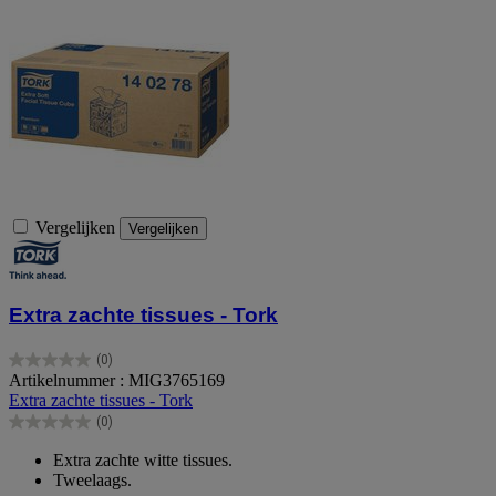
Vergelijken
Vergelijken
Extra zachte tissues - Tork
(0)
0.0
Artikelnummer : MIG3765169
van
Extra zachte tissues - Tork
de
(0)
5
0.0
sterren.
van
Extra zachte witte tissues.
de
Tweelaags.
5