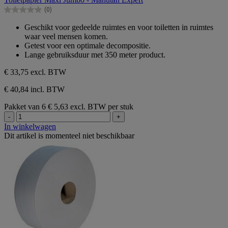
de
(0)
5
0.0
sterren.
van
Geschikt voor gedeelde ruimtes en voor toiletten in ruimtes
de
waar veel mensen komen.
5
Getest voor een optimale decompositie.
sterren.
Lange gebruiksduur met 350 meter product.
€ 33,75
excl. BTW
€ 40,84 incl. BTW
Pakket van 6
€ 5,63 excl. BTW per stuk
-
+
In winkelwagen
Dit artikel is momenteel niet beschikbaar