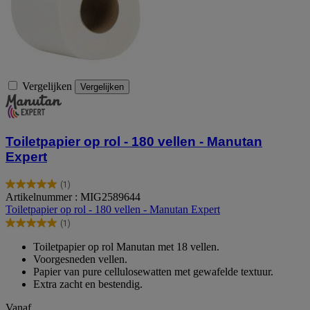
Vergelijken
Vergelijken
Toiletpapier op rol - 180 vellen - Manutan
Expert
(1)
5.0
Artikelnummer : MIG2589644
van
Toiletpapier op rol - 180 vellen - Manutan Expert
de
(1)
5
5.0
sterren.
van
Toiletpapier op rol Manutan met 18 vellen.
1
de
Voorgesneden vellen.
beoordeling
5
Papier van pure cellulosewatten met gewafelde textuur.
sterren.
Extra zacht en bestendig.
1
beoordeling
Vanaf