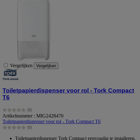
Vergelijken
Vergelijken
Toiletpapierdispenser voor rol - Tork Compact
T6
(0)
0.0
Artikelnummer : MIG2428470
van
Toiletpapierdispenser voor rol - Tork Compact T6
de
(0)
5
0.0
sterren.
van
Toiletpapierdispenser Tork Compact eenvoudig te installeren.