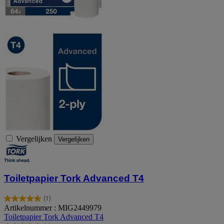
Vergelijken
Vergelijken
Toiletpapier Tork Advanced T4
(1)
5.0
Artikelnummer : MIG2449979
van
Toiletpapier Tork Advanced T4
de