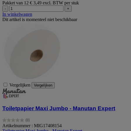
Pakket van 12
€ 3,49 excl. BTW per stuk
-
+
In winkelwagen
Dit artikel is momenteel niet beschikbaar
Vergelijken
Vergelijken
Toiletpapier Maxi Jumbo - Manutan Expert
(0)
0.0
Artikelnummer : MIG17408154
van
Toiletpapier Maxi Jumbo - Manutan Expert