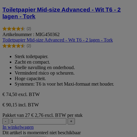
Toiletpapier Mid-size Advanced - Wit T6 - 2
lagen - Tork
(2)
4.5
Artikelnummer : MIG450362
van
Toiletpapier Mid-size Advanced - Wit T6 - 2 lagen - Tork
de
(2)
5
4.5
sterren.
van
Sterk toiletpapier.
2
de
Zacht en compact.
beoordelingen
5
Snelle navulling en onderhoud.
sterren.
Verminderd risico op scheuren.
2
Hoge capaciteit.
beoordelingen
Systemen: T6 is voor het Maxi-formaat met houder.
€ 74,50
excl. BTW
€ 90,15 incl. BTW
Pakket van 27
€ 2,76 excl. BTW per stuk
-
+
In winkelwagen
Dit artikel is momenteel niet beschikbaar