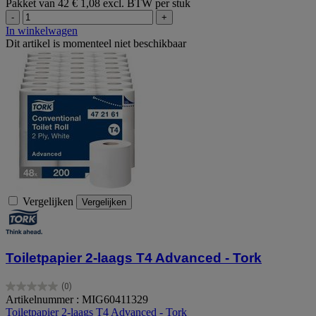
Pakket van 42
€ 1,08 excl. BTW per stuk
-
+
In winkelwagen
Dit artikel is momenteel niet beschikbaar
Vergelijken
Vergelijken
Toiletpapier 2-laags T4 Advanced - Tork
(0)
0.0
Artikelnummer : MIG60411329
van
Toiletpapier 2-laags T4 Advanced - Tork