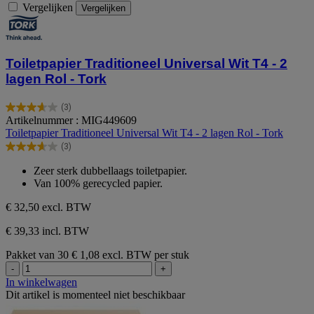
Vergelijken
Vergelijken
Toiletpapier Traditioneel Universal Wit T4 - 2
lagen Rol - Tork
(3)
3.7
Artikelnummer : MIG449609
van
Toiletpapier Traditioneel Universal Wit T4 - 2 lagen Rol - Tork
de
(3)
5
3.7
sterren.
van
Zeer sterk dubbellaags toiletpapier.
3
de
Van 100% gerecycled papier.
beoordelingen
5
sterren.
€ 32,50
excl. BTW
3
beoordelingen
€ 39,33 incl. BTW
Pakket van 30
€ 1,08 excl. BTW per stuk
-
+
In winkelwagen
Dit artikel is momenteel niet beschikbaar