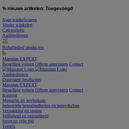
% nieuwe artikelen:
Toegevoegd
Naar winkelwagen
Verder winkelen
Categorieën
Aanbiedingen
Refurbished producten
Manutan EXPERT
Bestelling volgen
Offerte aanvragen
Contact
Aanbiedingen
Duurzame producten
Manutan EXPERT
Bestelling volgen
Offerte aanvragen
Contact
Kantoor
Magazijn en werkplaats
Industriële benodigdheden en gereedschap
Verpakking en opslag
Veiligheid en gezondheid
Sport en vrije tijd
Terrein