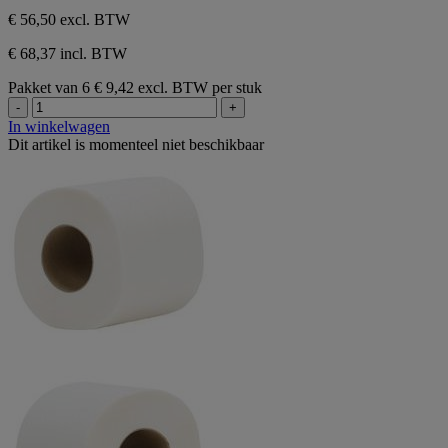
sterren.
€ 56,50
excl. BTW
€ 68,37 incl. BTW
Pakket van 6
€ 9,42 excl. BTW per stuk
-
+
In winkelwagen
Dit artikel is momenteel niet beschikbaar