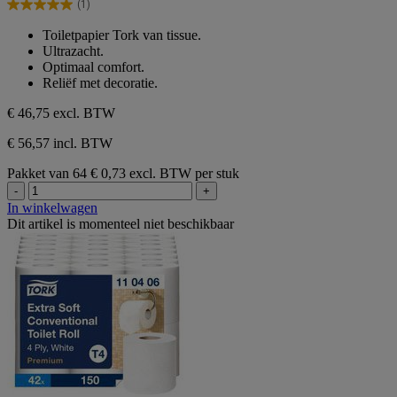
(1)
5
5.0
sterren.
van
Toiletpapier Tork van tissue.
1
de
Ultrazacht.
beoordeling
5
Optimaal comfort.
sterren.
Reliëf met decoratie.
1
beoordeling
€ 46,75
excl. BTW
€ 56,57 incl. BTW
Pakket van 64
€ 0,73 excl. BTW per stuk
-
+
In winkelwagen
Dit artikel is momenteel niet beschikbaar