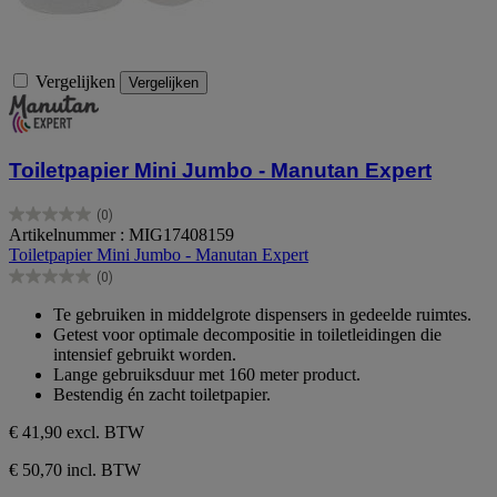
Vergelijken
Vergelijken
Toiletpapier Mini Jumbo - Manutan Expert
(0)
0.0
Artikelnummer : MIG17408159
van
Toiletpapier Mini Jumbo - Manutan Expert
de
(0)
5
0.0
sterren.
van
Te gebruiken in middelgrote dispensers in gedeelde ruimtes.
de
Getest voor optimale decompositie in toiletleidingen die
5
intensief gebruikt worden.
sterren.
Lange gebruiksduur met 160 meter product.
Bestendig én zacht toiletpapier.
€ 41,90
excl. BTW
€ 50,70 incl. BTW