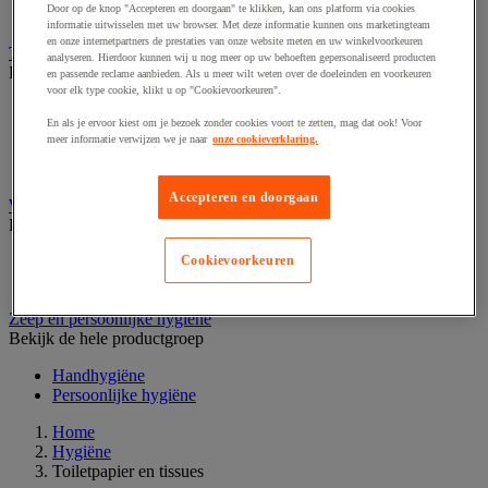
Door op de knop "Accepteren en doorgaan" te klikken, kan ons platform via cookies
Schoonmaakkar
informatie uitwisselen met uw browser. Met deze informatie kunnen ons marketingteam
en onze internetpartners de prestaties van onze website meten en uw winkelvoorkeuren
Toiletpapier en tissues
analyseren. Hierdoor kunnen wij u nog meer op uw behoeften gepersonaliseerd producten
Bekijk de hele productgroep
en passende reclame aanbieden. Als u meer wilt weten over de doeleinden en voorkeuren
voor elk type cookie, klikt u op "Cookievoorkeuren".
Doos tissues
En als je ervoor kiest om je bezoek zonder cookies voort te zetten, mag dat ook! Voor
Jumbo toiletpapier
meer informatie verwijzen we je naar
onze cookieverklaring.
Toiletpapier
Toiletpapierdispenser
Accepteren en doorgaan
Wasgoedwagen en linnenkast
Bekijk de hele productgroep
Wasgoedwagen
Cookievoorkeuren
Waszak en accessoires
Zeep en persoonlijke hygiëne
Bekijk de hele productgroep
Handhygiëne
Persoonlijke hygiëne
Home
Hygiëne
Toiletpapier en tissues