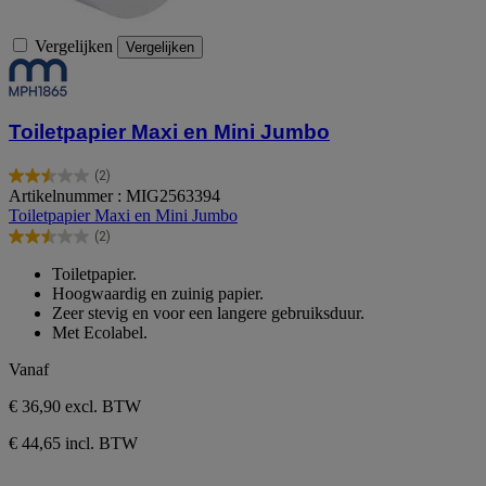
Vergelijken
Vergelijken
Toiletpapier Maxi en Mini Jumbo
(2)
2.5
Artikelnummer : MIG2563394
van
Toiletpapier Maxi en Mini Jumbo
de
(2)
5
2.5
sterren.
van
Toiletpapier.
2
de
Hoogwaardig en zuinig papier.
beoordelingen
5
Zeer stevig en voor een langere gebruiksduur.
sterren.
Met Ecolabel.
2
beoordelingen
Vanaf
€ 36,90
excl. BTW
€ 44,65 incl. BTW