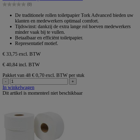
de
(0)
5
0.0
sterren.
van
De traditionele rollen toiletpapier Tork Advanced bieden uw
de
klanten en medewerkers optimaal comfort.
5
Tijdswinst: dankzij de extra lange rol hoeven medewerkers
sterren.
minder vaak bij te vullen.
Betaalbaar en efficiënt toiletpapier.
Representatief motief.
€ 33,75
excl. BTW
€ 40,84 incl. BTW
Pakket van 48
€ 0,70 excl. BTW per stuk
-
+
In winkelwagen
Dit artikel is momenteel niet beschikbaar