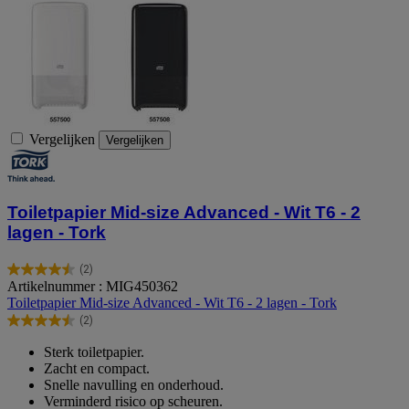
Vergelijken
Vergelijken
Toiletpapier Mid-size Advanced - Wit T6 - 2
lagen - Tork
(2)
4.5
Artikelnummer : MIG450362
van
Toiletpapier Mid-size Advanced - Wit T6 - 2 lagen - Tork
de
(2)
5
4.5
sterren.
van
Sterk toiletpapier.
2
de
Zacht en compact.
beoordelingen
5
Snelle navulling en onderhoud.
sterren.
Verminderd risico op scheuren.