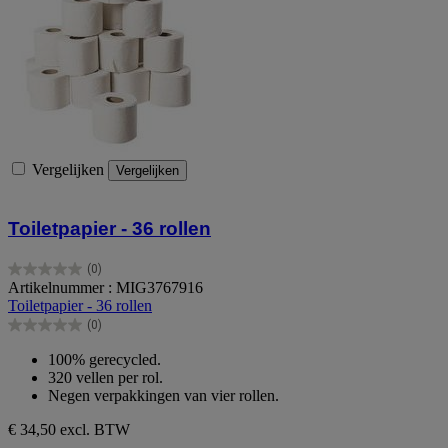
Vergelijken
Vergelijken
Toiletpapier - 36 rollen
(0)
0.0
Artikelnummer : MIG3767916
van
Toiletpapier - 36 rollen
de
(0)
5
0.0
sterren.
van
100% gerecycled.
de
320 vellen per rol.
5
Negen verpakkingen van vier rollen.
sterren.
€ 34,50
excl. BTW