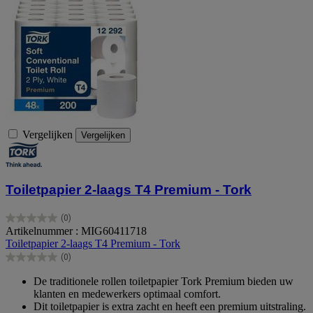
Vergelijken
Vergelijken
Toiletpapier 2-laags T4 Premium - Tork
(0)
0.0
Artikelnummer : MIG60411718
van
Toiletpapier 2-laags T4 Premium - Tork
de
(0)
5
0.0
sterren.
van
De traditionele rollen toiletpapier Tork Premium bieden uw
de
klanten en medewerkers optimaal comfort.
5
Dit toiletpapier is extra zacht en heeft een premium uitstraling.