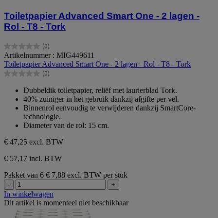
Toiletpapier Advanced Smart One - 2 lagen -
Rol - T8 - Tork
(0)
0.0
Artikelnummer : MIG449611
van
Toiletpapier Advanced Smart One - 2 lagen - Rol - T8 - Tork
de
(0)
5
0.0
sterren.
van
Dubbeldik toiletpapier, reliëf met laurierblad Tork.
de
40% zuiniger in het gebruik dankzij afgifte per vel.
5
Binnenrol eenvoudig te verwijderen dankzij SmartCore-
sterren.
technologie.
Diameter van de rol: 15 cm.
€ 47,25
excl. BTW
€ 57,17 incl. BTW
Pakket van 6
€ 7,88 excl. BTW per stuk
-
+
In winkelwagen
Dit artikel is momenteel niet beschikbaar