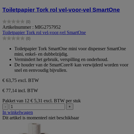
Toiletpapier Tork rol vel-voor-vel SmartOne
(0)
0.0
Artikelnummer : MIG2757952
van
Toiletpapier Tork rol vel-voor-vel SmartOne
de
(0)
5
0.0
sterren.
van
Toiletpapier Tork SmartOne mini voor dispenser SmartOne
de
mini, enkel- en dubbelzijdig.
5
Vermindert het gebruik, verspilling en onderhoud.
sterren.
De houder van de SmartCore® kan verwijderd worden voor
snel en eenvoudig bijvullen.
€ 63,75
excl. BTW
€ 77,14 incl. BTW
Pakket van 12
€ 5,31 excl. BTW per stuk
-
+
In winkelwagen
Dit artikel is momenteel niet beschikbaar