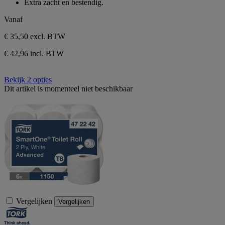
Extra zacht en bestendig.
1
beoordeling
Vanaf
€ 35,50
excl. BTW
€ 42,96 incl. BTW
Bekijk 2 opties
Dit artikel is momenteel niet beschikbaar
Vergelijken
Vergelijken