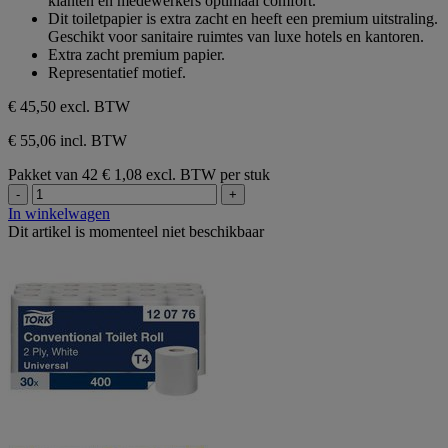
klanten en medewerkers optimaal comfort.
5
Dit toiletpapier is extra zacht en heeft een premium uitstraling.
sterren.
Geschikt voor sanitaire ruimtes van luxe hotels en kantoren.
Extra zacht premium papier.
Representatief motief.
€ 45,50
excl. BTW
€ 55,06 incl. BTW
Pakket van 42
€ 1,08 excl. BTW per stuk
-
+
In winkelwagen
Dit artikel is momenteel niet beschikbaar