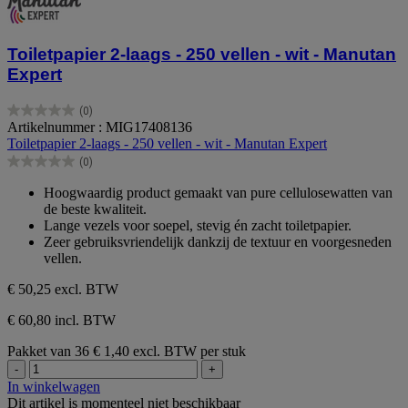
Toiletpapier 2-laags - 250 vellen - wit - Manutan
Expert
(0)
0.0
Artikelnummer : MIG17408136
van
Toiletpapier 2-laags - 250 vellen - wit - Manutan Expert
de
(0)
5
0.0
sterren.
van
Hoogwaardig product gemaakt van pure cellulosewatten van
de
de beste kwaliteit.
5
Lange vezels voor soepel, stevig én zacht toiletpapier.
sterren.
Zeer gebruiksvriendelijk dankzij de textuur en voorgesneden
vellen.
€ 50,25
excl. BTW
€ 60,80 incl. BTW
Pakket van 36
€ 1,40 excl. BTW per stuk
-
+
In winkelwagen
Dit artikel is momenteel niet beschikbaar