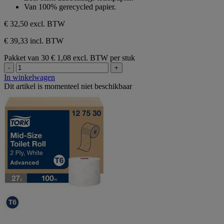
3
de
Van 100% gerecycled papier.
beoordelingen
5
sterren.
€ 32,50
excl. BTW
3
beoordelingen
€ 39,33 incl. BTW
Pakket van 30
€ 1,08 excl. BTW per stuk
-
+
In winkelwagen
Dit artikel is momenteel niet beschikbaar