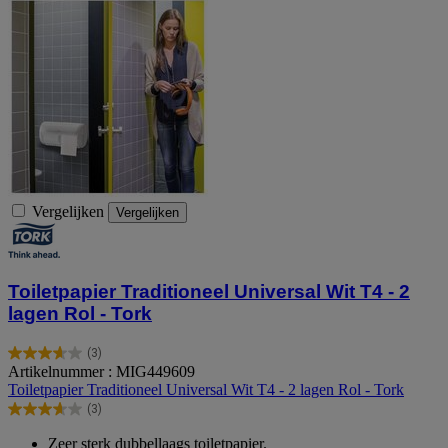
Vergelijken
Vergelijken
Toiletpapier Traditioneel Universal Wit T4 - 2
lagen Rol - Tork
(3)
3.7
Artikelnummer : MIG449609
van
Toiletpapier Traditioneel Universal Wit T4 - 2 lagen Rol - Tork
de
(3)
5
3.7
sterren.
van
Zeer sterk dubbellaags toiletpapier.