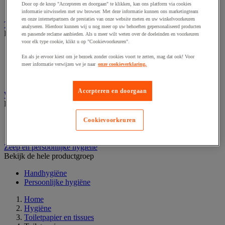
Door op de knop "Accepteren en doorgaan" te klikken, kan ons platform via cookies
Schoonmaakkar
informatie uitwisselen met uw browser. Met deze informatie kunnen ons marketingteam
en onze internetpartners de prestaties van onze website meten en uw winkelvoorkeuren
Toiletpapier en tissues
analyseren. Hierdoor kunnen wij u nog meer op uw behoeften gepersonaliseerd producten
Bekijk de hele productgroep
en passende reclame aanbieden. Als u meer wilt weten over de doeleinden en voorkeuren
voor elk type cookie, klikt u op "Cookievoorkeuren".
Doos tissues
En als je ervoor kiest om je bezoek zonder cookies voort te zetten, mag dat ook! Voor
Jumbo toiletpapier
meer informatie verwijzen we je naar
onze cookieverklaring.
Toiletpapier
Toiletpapierdispenser
Accepteren en doorgaan
Wasgoedwagen en linnenkast
Bekijk de hele productgroep
Wasgoedwagen
Cookievoorkeuren
Waszak en accessoires
Zeep en persoonlijke hygiëne
Bekijk de hele productgroep
Handhygiëne
Persoonlijke hygiëne
Home
Hygiëne
Toiletpapier en tissues