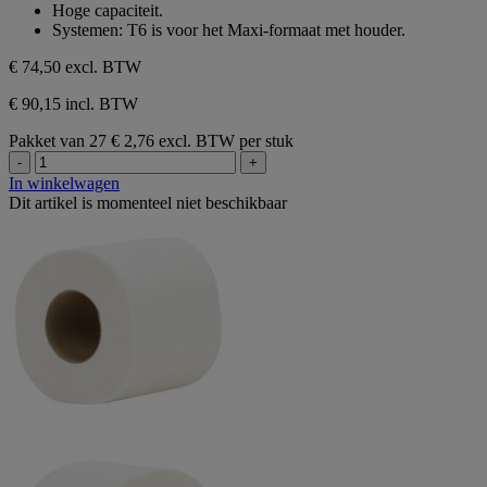
2
Hoge capaciteit.
beoordelingen
Systemen: T6 is voor het Maxi-formaat met houder.
€ 74,50
excl. BTW
€ 90,15 incl. BTW
Pakket van 27
€ 2,76 excl. BTW per stuk
-
+
In winkelwagen
Dit artikel is momenteel niet beschikbaar