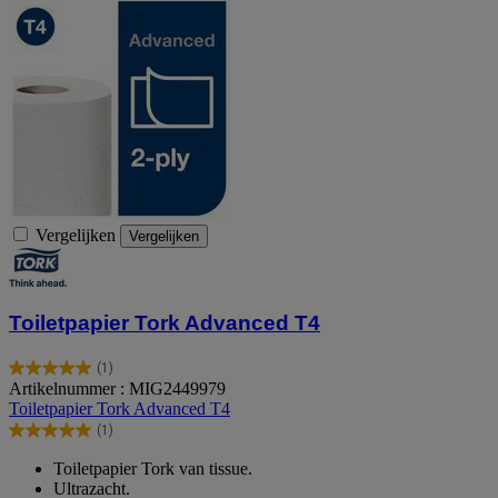
Vergelijken
Vergelijken
Toiletpapier Tork Advanced T4
(1)
5.0
Artikelnummer : MIG2449979
van
Toiletpapier Tork Advanced T4
de
(1)
5
5.0
sterren.
van
Toiletpapier Tork van tissue.
1
de
Ultrazacht.
beoordeling