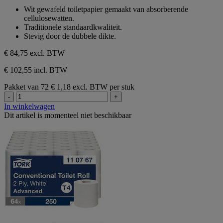
sterren.
van
Wit gewafeld toiletpapier gemaakt van absorberende
1
de
cellulosewatten.
beoordeling
5
Traditionele standaardkwaliteit.
sterren.
Stevig door de dubbele dikte.
1
beoordeling
€ 84,75
excl. BTW
€ 102,55 incl. BTW
Pakket van 72
€ 1,18 excl. BTW per stuk
-
+
In winkelwagen
Dit artikel is momenteel niet beschikbaar