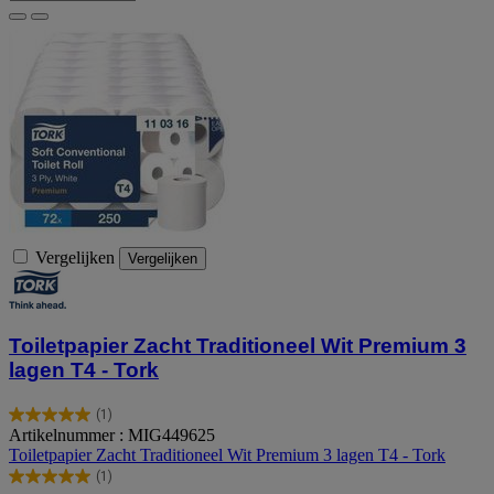
Vergelijken
Vergelijken
Toiletpapier Zacht Traditioneel Wit Premium 3
lagen T4 - Tork
(1)
5.0
Artikelnummer : MIG449625
van
Toiletpapier Zacht Traditioneel Wit Premium 3 lagen T4 - Tork
de
(1)
5
5.0