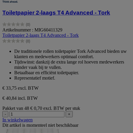
Toiletpapier 2-laags T4 Advanced - Tork
(0)
0.0
Artikelnummer : MIG60411329
van
Toiletpapier 2-laags T4 Advanced - Tork
de
(0)
5
0.0
sterren.
van
De traditionele rollen toiletpapier Tork Advanced bieden uw
de
klanten en medewerkers optimaal comfort.
5
Tijdswinst: dankzij de extra lange rol hoeven medewerkers
sterren.
minder vaak bij te vullen.
Betaalbaar en efficiënt toiletpapier.
Representatief motief.
€ 33,75
excl. BTW
€ 40,84 incl. BTW
Pakket van 48
€ 0,70 excl. BTW per stuk
-
+
In winkelwagen
Dit artikel is momenteel niet beschikbaar