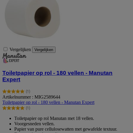
Vergelijken
Vergelijken
Toiletpapier op rol - 180 vellen - Manutan
Expert
(1)
5.0
Artikelnummer : MIG2589644
van
Toiletpapier op rol - 180 vellen - Manutan Expert
de
(1)
5
5.0
sterren.
van
Toiletpapier op rol Manutan met 18 vellen.
1
de
Voorgesneden vellen.
beoordeling
5
Papier van pure cellulosewatten met gewafelde textuur.
sterren.