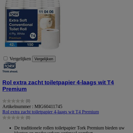
Vergelijken
Vergelijken
Rol extra zacht toiletpapier 4-laags wit T4
Premium
(0)
0.0
Artikelnummer : MIG60411745
van
Rol extra zacht toiletpapier 4-laags wit T4 Premium
de
(0)
5
0.0
sterren.
van
De traditionele rollen toiletpapier Tork Premium bieden uw
de