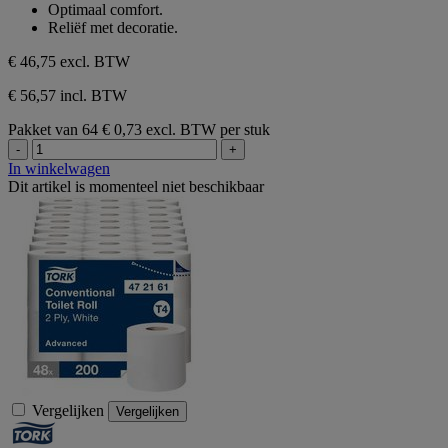
5
Optimaal comfort.
sterren.
Reliëf met decoratie.
1
beoordeling
€ 46,75
excl. BTW
€ 56,57 incl. BTW
Pakket van 64
€ 0,73 excl. BTW per stuk
-
+
In winkelwagen
Dit artikel is momenteel niet beschikbaar
Vergelijken
Vergelijken