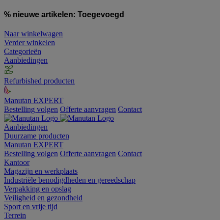
% nieuwe artikelen:
Toegevoegd
Naar winkelwagen
Verder winkelen
Categorieën
Aanbiedingen
Refurbished producten
Manutan EXPERT
Bestelling volgen
Offerte aanvragen
Contact
Aanbiedingen
Duurzame producten
Manutan EXPERT
Bestelling volgen
Offerte aanvragen
Contact
Kantoor
Magazijn en werkplaats
Industriële benodigdheden en gereedschap
Verpakking en opslag
Veiligheid en gezondheid
Sport en vrije tijd
Terrein