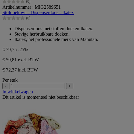
(0)
0.0
Artikelnummer : MIG2589651
van
Stofdoek wit - Dispenserdoos - Ikatex
de
(0)
5
0.0
sterren.
van
Dispenserdoos met stoffen doeken Ikatex.
de
Stevige herbruikbare doeken.
5
Ikatex, het professionele merk van Manutan.
sterren.
€ 79,75
-25%
€ 59,81
excl. BTW
€ 72,37 incl. BTW
Per stuk
-
+
In winkelwagen
Dit artikel is momenteel niet beschikbaar