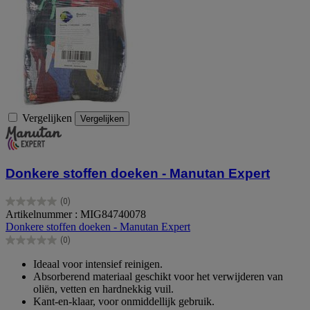
Vergelijken
Vergelijken
Donkere stoffen doeken - Manutan Expert
(0)
0.0
Artikelnummer : MIG84740078
van
Donkere stoffen doeken - Manutan Expert
de
(0)
5
0.0
sterren.
van
Ideaal voor intensief reinigen.
de
Absorberend materiaal geschikt voor het verwijderen van
5
oliën, vetten en hardnekkig vuil.
sterren.
Kant-en-klaar, voor onmiddellijk gebruik.