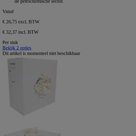
de petrochemische sector.
sterren.
Vanaf
€ 26,75
excl. BTW
€ 32,37 incl. BTW
Per stuk
Bekijk 2 opties
Dit artikel is momenteel niet beschikbaar