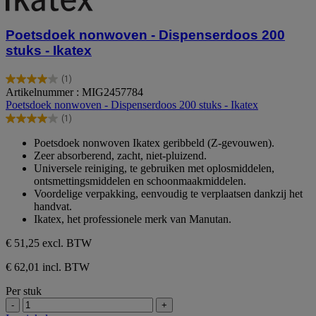
Poetsdoek nonwoven - Dispenserdoos 200
stuks - Ikatex
(1)
4.0
Artikelnummer : MIG2457784
van
Poetsdoek nonwoven - Dispenserdoos 200 stuks - Ikatex
de
(1)
5
4.0
sterren.
van
Poetsdoek nonwoven Ikatex geribbeld (Z-gevouwen).
1
de
Zeer absorberend, zacht, niet-pluizend.
beoordeling
5
Universele reiniging, te gebruiken met oplosmiddelen,
sterren.
ontsmettingsmiddelen en schoonmaakmiddelen.
1
Voordelige verpakking, eenvoudig te verplaatsen dankzij het
beoordeling
handvat.
Ikatex, het professionele merk van Manutan.
€ 51,25
excl. BTW
€ 62,01 incl. BTW
Per stuk
-
+