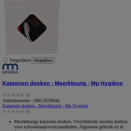
Vergelijken
Vergelijken
Katoenen doeken - Meerkleurig - Mp Hygiène
(0)
0.0
Artikelnummer : MIG2650844
van
Katoenen doeken - Meerkleurig - Mp Hygiène
de
(0)
5
0.0
sterren.
van
Meerkleurige katoenen doeken. Verschillende soorten doeken
de
voor schoonmaakwerkzaamheden. Algemeen gebruik en in
5