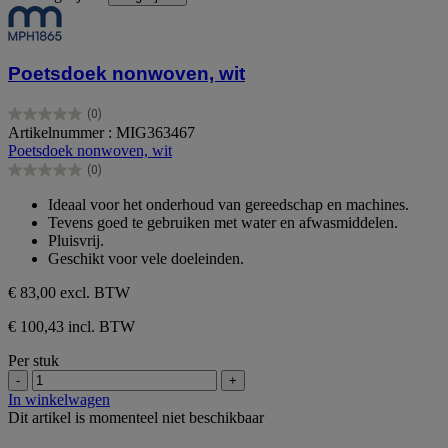
Poetsdoek nonwoven, wit
(0)
0.0
Artikelnummer : MIG363467
van
Poetsdoek nonwoven, wit
de
(0)
5
0.0
sterren.
van
Ideaal voor het onderhoud van gereedschap en machines.
de
Tevens goed te gebruiken met water en afwasmiddelen.
5
Pluisvrij.
sterren.
Geschikt voor vele doeleinden.
€ 83,00
excl. BTW
€ 100,43 incl. BTW
Per stuk
-
+
In winkelwagen
Dit artikel is momenteel niet beschikbaar