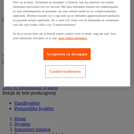
Door op de knop "Accepteren en doorgaan" te klikken, kan ons platform via cookies
Schoonmaakkar
informatie uitwisselen met uw browser. Met deze informatie kunnen ons marketingteam
en onze internetpartners de prestaties van onze website meten en uw winkelvoorkeuren
Toiletpapier en tissues
analyseren. Hierdoor kunnen wij u nog meer op uw behoeften gepersonaliseerd producten
Bekijk de hele productgroep
en passende reclame aanbieden. Als u meer wilt weten over de doeleinden en voorkeuren
voor elk type cookie, klikt u op "Cookievoorkeuren".
Doos tissues
En als je ervoor kiest om je bezoek zonder cookies voort te zetten, mag dat ook! Voor
Jumbo toiletpapier
meer informatie verwijzen we je naar
onze cookieverklaring.
Toiletpapier
Toiletpapierdispenser
Accepteren en doorgaan
Wasgoedwagen en linnenkast
Bekijk de hele productgroep
Wasgoedwagen
Cookievoorkeuren
Waszak en accessoires
Zeep en persoonlijke hygiëne
Bekijk de hele productgroep
Handhygiëne
Persoonlijke hygiëne
Home
Hygiëne
Industrieel reinigen