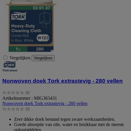
Vergelijken
Vergelijken
Nonwoven doek Tork extrastevig - 280 vellen
(0)
0.0
Artikelnummer : MIG363431
van
Nonwoven doek Tork extrastevig - 280 vellen
de
(0)
5
0.0
sterren.
van
Zeer dikke doek bestand tegen zware werkzaamheden.
de
Goede absorptie van olie, water en bruikbaar met de meeste
5
oplosmiddelen.