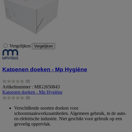
Vergelijken
Vergelijken
Katoenen doeken - Mp Hygiène
(0)
0.0
Artikelnummer : MIG2650843
van
Katoenen doeken - Mp Hygiène
de
(0)
5
0.0
sterren.
van
Verschillende soorten doeken voor
de
schoonmaakwerkzaamheden. Algemeen gebruik, in de auto-
5
en elektrische industrie. Niet geschikt voor gebruik op een
sterren.
gevoelig oppervlak.