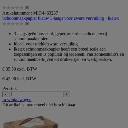
(0)
0.0
Artikelnummer : MIG4463237
van
Schoonmaakpapier blauw 3-laags voor zware vervuiling - Ikatex
de
(0)
5
0.0
sterren.
van
3-laags geëmbosseerd, geperforeerd en siliconenvrij
de
schoonmaakpapier.
5
Ideaal voor middelzware vervuiling.
sterren.
Ikatex schoonmaakpapier heeft een breed scala aan
toepassingen en is populair bij iedereen, van zonnestudio's en
schoonmaakbedrijven tot drukkerijen en werkplaatsen.
€ 35,50
excl. BTW
€ 42,96 incl. BTW
Per stuk
-
+
In winkelwagen
Dit artikel is momenteel niet beschikbaar