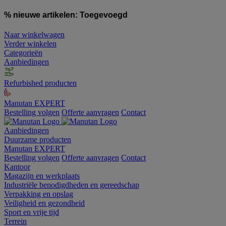
% nieuwe artikelen:
Toegevoegd
Naar winkelwagen
Verder winkelen
Categorieën
Aanbiedingen
Refurbished producten
Manutan EXPERT
Bestelling volgen
Offerte aanvragen
Contact
Aanbiedingen
Duurzame producten
Manutan EXPERT
Bestelling volgen
Offerte aanvragen
Contact
Kantoor
Magazijn en werkplaats
Industriële benodigdheden en gereedschap
Verpakking en opslag
Veiligheid en gezondheid
Sport en vrije tijd
Terrein