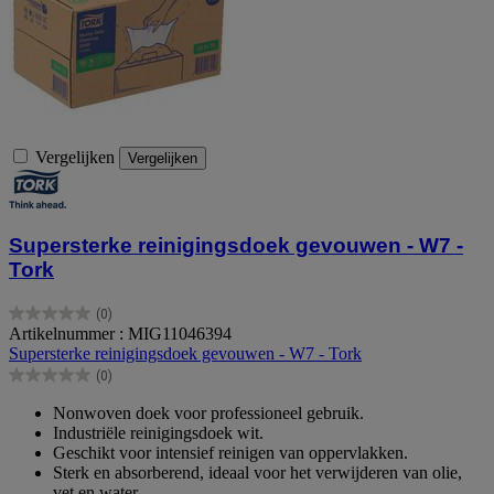
Vergelijken
Vergelijken
Supersterke reinigingsdoek gevouwen - W7 -
Tork
(0)
0.0
Artikelnummer : MIG11046394
van
Supersterke reinigingsdoek gevouwen - W7 - Tork
de
(0)
5
0.0
sterren.
van
Nonwoven doek voor professioneel gebruik.
de
Industriële reinigingsdoek wit.
5
Geschikt voor intensief reinigen van oppervlakken.
sterren.
Sterk en absorberend, ideaal voor het verwijderen van olie,
vet en water.