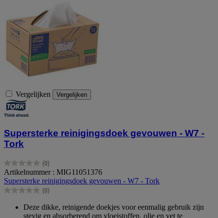
Vergelijken
Vergelijken
Supersterke reinigingsdoek gevouwen - W7 -
Tork
(0)
0.0
Artikelnummer : MIG11051376
van
Supersterke reinigingsdoek gevouwen - W7 - Tork
de
(0)
5
0.0
sterren.
van
Deze dikke, reinigende doekjes voor eenmalig gebruik zijn
de
stevig en absorberend om vloeistoffen, olie en vet te