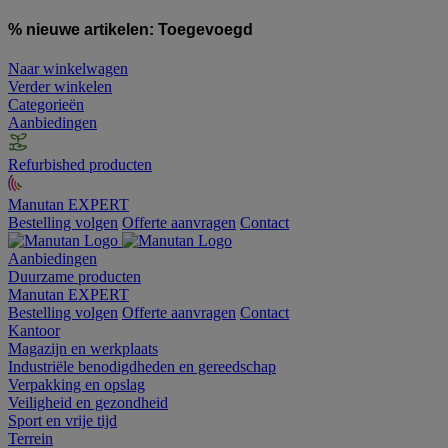
% nieuwe artikelen:
Toegevoegd
Naar winkelwagen
Verder winkelen
Categorieën
Aanbiedingen
Refurbished producten
Manutan EXPERT
Bestelling volgen
Offerte aanvragen
Contact
Aanbiedingen
Duurzame producten
Manutan EXPERT
Bestelling volgen
Offerte aanvragen
Contact
Kantoor
Magazijn en werkplaats
Industriële benodigdheden en gereedschap
Verpakking en opslag
Veiligheid en gezondheid
Sport en vrije tijd
Terrein