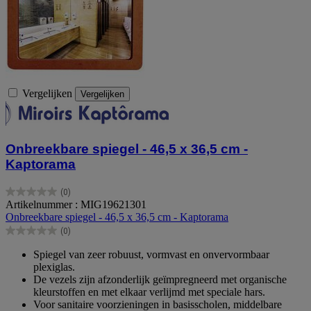
Vergelijken
Vergelijken
Onbreekbare spiegel - 46,5 x 36,5 cm -
Kaptorama
(0)
0.0
Artikelnummer : MIG19621301
van
Onbreekbare spiegel - 46,5 x 36,5 cm - Kaptorama
de
(0)
5
0.0
sterren.
van
Spiegel van zeer robuust, vormvast en onvervormbaar
de
plexiglas.
5
De vezels zijn afzonderlijk geïmpregneerd met organische
sterren.
kleurstoffen en met elkaar verlijmd met speciale hars.
Voor sanitaire voorzieningen in basisscholen, middelbare