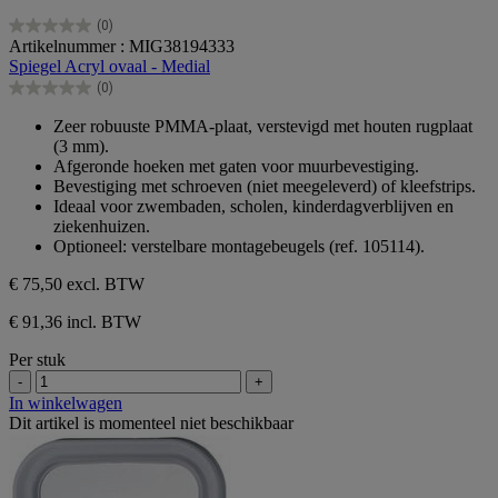
(0)
0.0
Artikelnummer : MIG38194333
van
Spiegel Acryl ovaal - Medial
de
(0)
5
0.0
sterren.
van
Zeer robuuste PMMA-plaat, verstevigd met houten rugplaat
de
(3 mm).
5
Afgeronde hoeken met gaten voor muurbevestiging.
sterren.
Bevestiging met schroeven (niet meegeleverd) of kleefstrips.
Ideaal voor zwembaden, scholen, kinderdagverblijven en
ziekenhuizen.
Optioneel: verstelbare montagebeugels (ref. 105114).
€ 75,50
excl. BTW
€ 91,36 incl. BTW
Per stuk
-
+
In winkelwagen
Dit artikel is momenteel niet beschikbaar