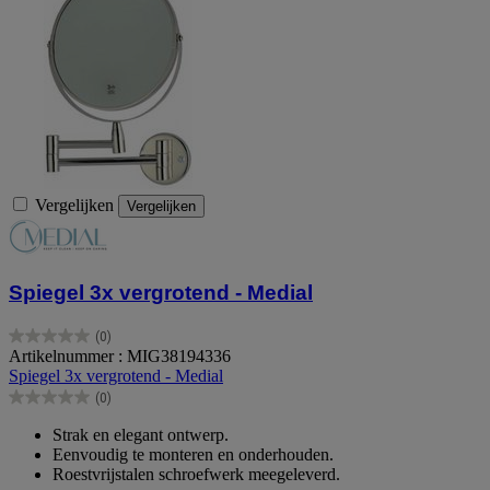
Vergelijken
Vergelijken
Spiegel 3x vergrotend - Medial
(0)
0.0
Artikelnummer : MIG38194336
van
Spiegel 3x vergrotend - Medial
de
(0)
5
0.0
sterren.
van
Strak en elegant ontwerp.
de
Eenvoudig te monteren en onderhouden.
5
Roestvrijstalen schroefwerk meegeleverd.
sterren.