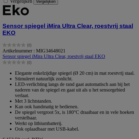
Vergelijken
Vergelijken
Sensor spiegel iMira Ultra Clear, roestvrij staal
EKO
(0)
0.0
Artikelnummer : MIG34648021
van
Sensor spiegel iMira Ultra Clear, roestvrij staal EKO
de
(0)
5
0.0
sterren.
van
Elegante enkelzijdige spiegel (Ø 20 cm) in mat roestvrij staal.
de
Stimuleert natuurlijk zonlicht.
5
LED-verlichting langs de rand gaat automatisch aan bij het
sterren.
naderen van de spiegel en gaat uit als u het sensorgebied
verlaat.
Met 3 lichtstanden.
Kan ook handmatig te bedienen.
De spiegel vergroot 5x, is 180°C draaibaar en in vele hoeken
verstelbaar.
Werkt op lithiumbatterij.
Ook oplaadbaar met USB-kabel.