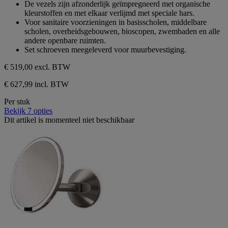
De vezels zijn afzonderlijk geïmpregneerd met organische
sterren.
kleurstoffen en met elkaar verlijmd met speciale hars.
Voor sanitaire voorzieningen in basisscholen, middelbare
scholen, overheidsgebouwen, bioscopen, zwembaden en alle
andere openbare ruimten.
Set schroeven meegeleverd voor muurbevestiging.
€ 519,00
excl. BTW
€ 627,99 incl. BTW
Per stuk
Bekijk 7 opties
Dit artikel is momenteel niet beschikbaar