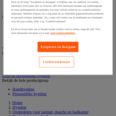
Door op de knop "Accepteren en doorgaan" te klikken, kan ons platform via cookies
Schoonmaakkar
informatie uitwisselen met uw browser. Met deze informatie kunnen ons marketingteam
en onze internetpartners de prestaties van onze website meten en uw winkelvoorkeuren
Toiletpapier en tissues
analyseren. Hierdoor kunnen wij u nog meer op uw behoeften gepersonaliseerd producten
Bekijk de hele productgroep
en passende reclame aanbieden. Als u meer wilt weten over de doeleinden en voorkeuren
voor elk type cookie, klikt u op "Cookievoorkeuren".
Doos tissues
En als je ervoor kiest om je bezoek zonder cookies voort te zetten, mag dat ook! Voor
Jumbo toiletpapier
meer informatie verwijzen we je naar
onze cookieverklaring.
Toiletpapier
Toiletpapierdispenser
Accepteren en doorgaan
Wasgoedwagen en linnenkast
Bekijk de hele productgroep
Wasgoedwagen
Cookievoorkeuren
Waszak en accessoires
Zeep en persoonlijke hygiëne
Bekijk de hele productgroep
Handhygiëne
Persoonlijke hygiëne
Home
Hygiëne
Onderdelen voor sanitair, douche en badkamer