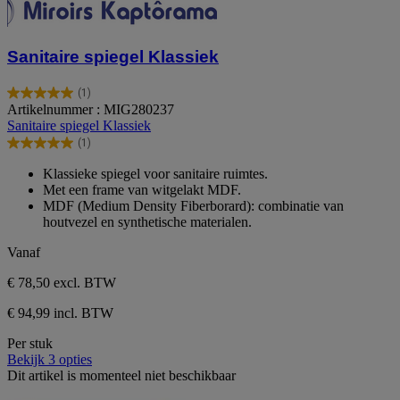
Sanitaire spiegel Klassiek
(1)
5.0
Artikelnummer : MIG280237
van
Sanitaire spiegel Klassiek
de
(1)
5
5.0
sterren.
van
Klassieke spiegel voor sanitaire ruimtes.
1
de
Met een frame van witgelakt MDF.
beoordeling
5
MDF (Medium Density Fiberborard): combinatie van
sterren.
houtvezel en synthetische materialen.
1
beoordeling
Vanaf
€ 78,50
excl. BTW
€ 94,99 incl. BTW
Per stuk
Bekijk 3 opties
Dit artikel is momenteel niet beschikbaar