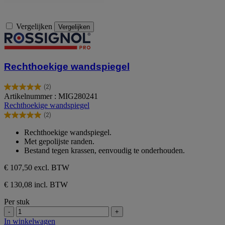
Vergelijken
Vergelijken
Rechthoekige wandspiegel
(2)
5.0
Artikelnummer : MIG280241
van
Rechthoekige wandspiegel
de
(2)
5
5.0
sterren.
van
Rechthoekige wandspiegel.
2
de
Met gepolijste randen.
beoordelingen
5
Bestand tegen krassen, eenvoudig te onderhouden.
sterren.
2
€ 107,50
excl. BTW
beoordelingen
€ 130,08 incl. BTW
Per stuk
-
+
In winkelwagen