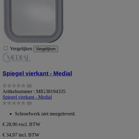
Vergelijken
Vergelijken
Spiegel vierkant - Medial
(0)
0.0
Artikelnummer : MIG38194335
van
Spiegel vierkant - Medial
de
(0)
5
0.0
sterren.
van
Schroefwerk niet meegeleverd.
de
5
€ 28,90
excl. BTW
sterren.
€ 34,97 incl. BTW