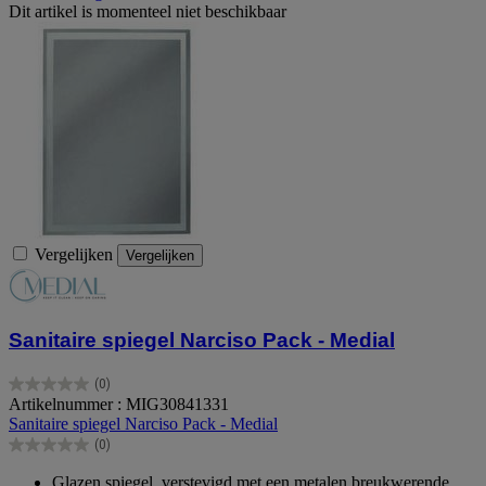
Dit artikel is momenteel niet beschikbaar
Vergelijken
Vergelijken
Sanitaire spiegel Narciso Pack - Medial
(0)
0.0
Artikelnummer : MIG30841331
van
Sanitaire spiegel Narciso Pack - Medial
de
(0)
5
0.0
sterren.
van
Glazen spiegel, verstevigd met een metalen breukwerende