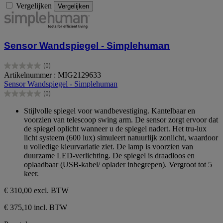
Vergelijken
Vergelijken
Sensor Wandspiegel - Simplehuman
(0)
0.0
Artikelnummer : MIG2129633
van
Sensor Wandspiegel - Simplehuman
de
(0)
5
0.0
sterren.
van
Stijlvolle spiegel voor wandbevestiging. Kantelbaar en
de
voorzien van telescoop swing arm. De sensor zorgt ervoor dat
5
de spiegel oplicht wanneer u de spiegel nadert. Het tru-lux
sterren.
licht systeem (600 lux) simuleert natuurlijk zonlicht, waardoor
u volledige kleurvariatie ziet. De lamp is voorzien van
duurzame LED-verlichting. De spiegel is draadloos en
oplaadbaar (USB-kabel/ oplader inbegrepen). Vergroot tot 5
keer.
€ 310,00
excl. BTW
€ 375,10 incl. BTW