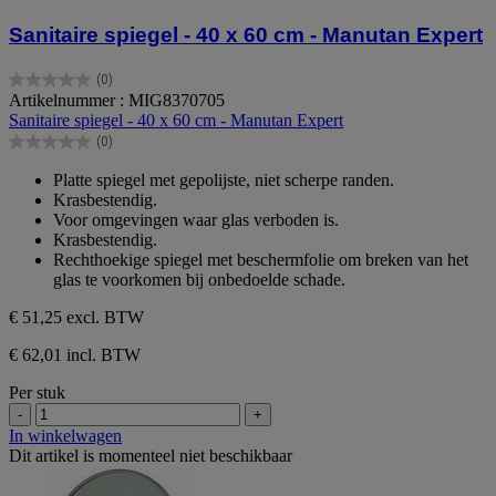
Sanitaire spiegel - 40 x 60 cm - Manutan Expert
(0)
0.0
Artikelnummer : MIG8370705
van
Sanitaire spiegel - 40 x 60 cm - Manutan Expert
de
(0)
5
0.0
sterren.
van
Platte spiegel met gepolijste, niet scherpe randen.
de
Krasbestendig.
5
Voor omgevingen waar glas verboden is.
sterren.
Krasbestendig.
Rechthoekige spiegel met beschermfolie om breken van het
glas te voorkomen bij onbedoelde schade.
€ 51,25
excl. BTW
€ 62,01 incl. BTW
Per stuk
-
+
In winkelwagen
Dit artikel is momenteel niet beschikbaar