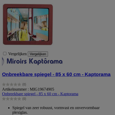
Vergelijken
Vergelijken
Onbreekbare spiegel - 85 x 60 cm - Kaptorama
(0)
0.0
Artikelnummer : MIG19674905
van
Onbreekbare spiegel - 85 x 60 cm - Kaptorama
de
(0)
5
0.0
sterren.
van
Spiegel van zeer robuust, vormvast en onvervormbaar
de
plexiglas.
5