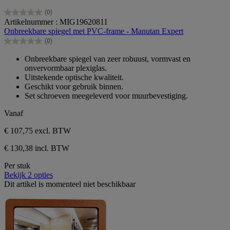
(0)
0.0
Artikelnummer : MIG19620811
van
Onbreekbare spiegel met PVC-frame - Manutan Expert
de
(0)
5
0.0
sterren.
van
Onbreekbare spiegel van zeer robuust, vormvast en
de
onvervormbaar plexiglas.
5
Uitstekende optische kwaliteit.
sterren.
Geschikt voor gebruik binnen.
Set schroeven meegeleverd voor muurbevestiging.
Vanaf
€ 107,75
excl. BTW
€ 130,38 incl. BTW
Per stuk
Bekijk 2 opties
Dit artikel is momenteel niet beschikbaar