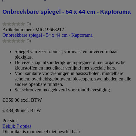
Onbreekbare spiegel - 54 x 44 cm - Kaptorama
(0)
0.0
Artikelnummer : MIG19668217
van
Onbreekbare spiegel - 54 x 44 cm - Kaptorama
de
(0)
5
0.0
sterren.
van
Spiegel van zeer robuust, vormvast en onvervormbaar
de
plexiglas.
5
De vezels zijn afzonderlijk geïmpregneerd met organische
sterren.
kleurstoffen en met elkaar verlijmd met speciale hars.
Voor sanitaire voorzieningen in basisscholen, middelbare
scholen, overheidsgebouwen, bioscopen, zwembaden en alle
andere openbare ruimten.
Set schroeven meegeleverd voor muurbevestiging.
€ 359,00
excl. BTW
€ 434,39 incl. BTW
Per stuk
Bekijk 7 opties
Dit artikel is momenteel niet beschikbaar