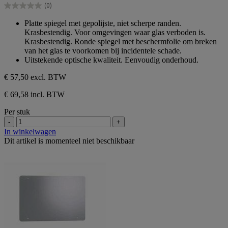
(0)
5
0.0
sterren.
van
Platte spiegel met gepolijste, niet scherpe randen.
de
Krasbestendig. Voor omgevingen waar glas verboden is.
5
Krasbestendig. Ronde spiegel met beschermfolie om breken
sterren.
van het glas te voorkomen bij incidentele schade.
Uitstekende optische kwaliteit. Eenvoudig onderhoud.
€ 57,50
excl. BTW
€ 69,58 incl. BTW
Per stuk
-
+
In winkelwagen
Dit artikel is momenteel niet beschikbaar