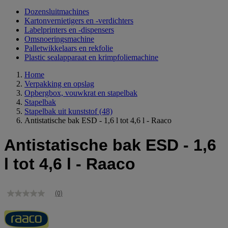
Dozensluitmachines
Kartonvernietigers en -verdichters
Labelprinters en -dispensers
Omsnoeringsmachine
Palletwikkelaars en rekfolie
Plastic sealapparaat en krimpfoliemachine
Home
Verpakking en opslag
Opbergbox, vouwkrat en stapelbak
Stapelbak
Stapelbak uit kunststof
(48)
Antistatische bak ESD - 1,6 l tot 4,6 l - Raaco
Antistatische bak ESD - 1,6
l tot 4,6 l - Raaco
(0)
Geen
scorewaarde
Dezelfde
paginalink.