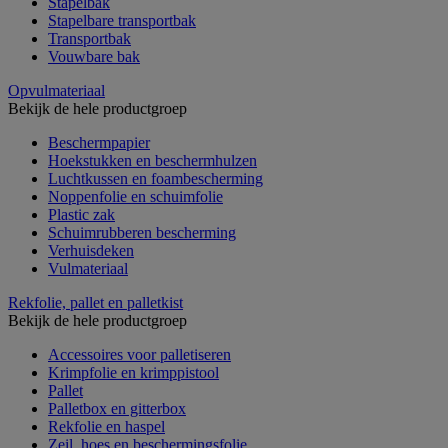
Stapelbak
Stapelbare transportbak
Transportbak
Vouwbare bak
Opvulmateriaal
Bekijk de hele productgroep
Beschermpapier
Hoekstukken en beschermhulzen
Luchtkussen en foambescherming
Noppenfolie en schuimfolie
Plastic zak
Schuimrubberen bescherming
Verhuisdeken
Vulmateriaal
Rekfolie, pallet en palletkist
Bekijk de hele productgroep
Accessoires voor palletiseren
Krimpfolie en krimppistool
Pallet
Palletbox en gitterbox
Rekfolie en haspel
Zeil, hoes en beschermingsfolie