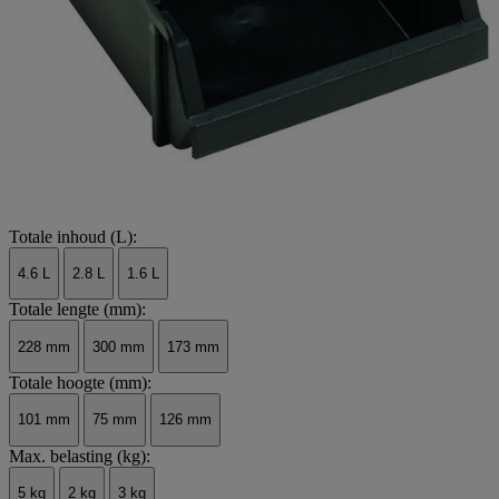
Totale inhoud (L):
4.6 L
2.8 L
1.6 L
Totale lengte (mm):
228 mm
300 mm
173 mm
Totale hoogte (mm):
101 mm
75 mm
126 mm
Max. belasting (kg):
5 kg
2 kg
3 kg