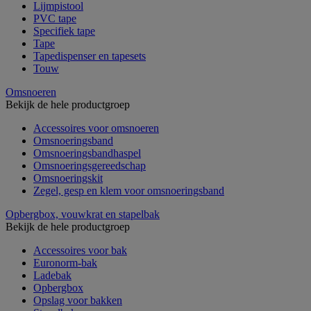
Lijmpistool
PVC tape
Specifiek tape
Tape
Tapedispenser en tapesets
Touw
Omsnoeren
Bekijk de hele productgroep
Accessoires voor omsnoeren
Omsnoeringsband
Omsnoeringsbandhaspel
Omsnoeringsgereedschap
Omsnoeringskit
Zegel, gesp en klem voor omsnoeringsband
Opbergbox, vouwkrat en stapelbak
Bekijk de hele productgroep
Accessoires voor bak
Euronorm-bak
Ladebak
Opbergbox
Opslag voor bakken