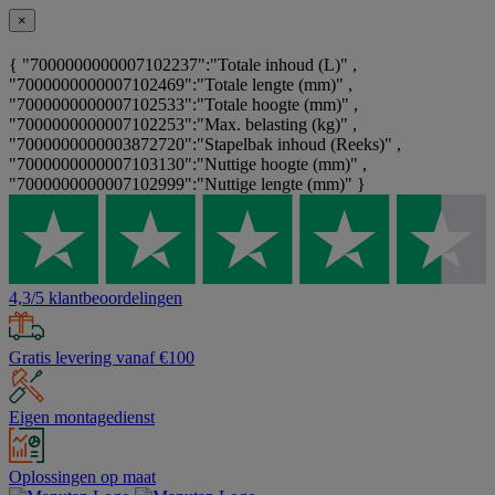
×
{ "7000000000007102237":"Totale inhoud (L)" ,
"7000000000007102469":"Totale lengte (mm)" ,
"7000000000007102533":"Totale hoogte (mm)" ,
"7000000000007102253":"Max. belasting (kg)" ,
"7000000000003872720":"Stapelbak inhoud (Reeks)" ,
"7000000000007103130":"Nuttige hoogte (mm)" ,
"7000000000007102999":"Nuttige lengte (mm)" }
4,3/5 klantbeoordelingen
Gratis levering vanaf €100
Eigen montagedienst
Oplossingen op maat