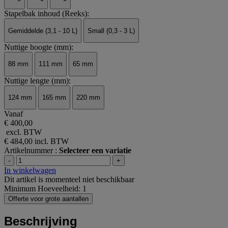
Stapelbak inhoud (Reeks):
Gemiddelde (3,1 - 10 L)
Small (0,3 - 3 L)
Nuttige hoogte (mm):
88 mm
111 mm
65 mm
Nuttige lengte (mm):
124 mm
165 mm
220 mm
Vanaf
€ 400,00
excl. BTW
€ 484,00
incl. BTW
Artikelnummer :
Selecteer een variatie
-
+
In winkelwagen
Dit artikel is momenteel niet beschikbaar
Minimum Hoeveelheid: 1
Offerte voor grote aantallen
Beschrijving