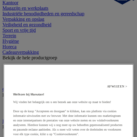
Kantoor
Magazijn en werkplaats
Industriële benodigdheden en gereedschap
Verpakking en opslag
Veiligheid en gezondheid
Sport en vrije tijd
Terrein
Hygiëne
Horeca
Cadeauverpakking
Bekijk de hele productgroep
Cadeaulint
Geschenktas van papier
Vulmateriaal voor geschenken
AFWIJZEN >
Cutter en veiligheidsmes
Bekijk de hele productgroep
Welkom bij Manutan!
Wij vinden het belangrijk om u een bezoek aan onze website op maat te bieden!
Accessoires voor veiligheids- en multifunctioneel mes
Veiligheidsmes & multifunctioneel mes
Door op de knop "Accepteren en doorgaan" te klikken, kan ons platform via cookies
informatie uitwisselen met uw browser. Met deze informatie kunnen ons marketingteam
Dozen, enveloppen en postpakketten
en onze internetpartners de prestaties van onze website meten en uw winkelvoorkeuren
analyseren. Hierdoor kunnen wij u nog meer op uw behoeften gepersonaliseerd producten
Bekijk de hele productgroep
en passende reclame aanbieden. Als u meer wilt weten over de doeleinden en voorkeuren
voor elk type cookie, klikt u op "Cookievoorkeuren".