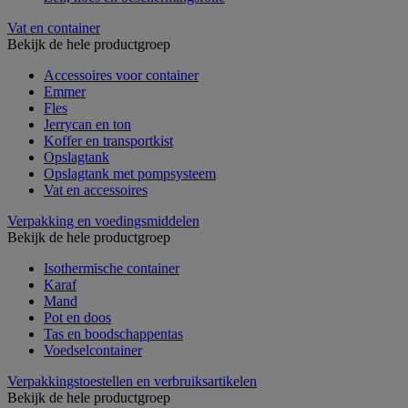
Vat en container
Bekijk de hele productgroep
Accessoires voor container
Emmer
Fles
Jerrycan en ton
Koffer en transportkist
Opslagtank
Opslagtank met pompsysteem
Vat en accessoires
Verpakking en voedingsmiddelen
Bekijk de hele productgroep
Isothermische container
Karaf
Mand
Pot en doos
Tas en boodschappentas
Voedselcontainer
Verpakkingstoestellen en verbruiksartikelen
Bekijk de hele productgroep