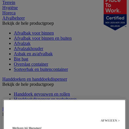
Terrein
Hygiëne
Horeca
Afvalbeheer
Bekijk de hele productgroep
NOV 2025-NOV 2026
BELGIUM
Afvalbak voor binnen
Afvalbak voor binnen en buiten
Afvalzak
Afvalzakhouder
Asbak en as/afvalbak
Big bag
Overslag container
Sorteerbak en buitencontainer
Handdoeken en handdoekdispenser
Bekijk de hele productgroep
Handdoek gevouwen en rollen
Handdoekdispenser en toebehoren
Industrieel reinigen
Bekijk de hele productgroep
AFWIJZEN >
Dispenser voor industrieel poetspapier
Welkom bij Manutan!