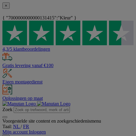
×
{ "7000000000000131415":"Kleur" }
4,3/5 klantbeoordelingen
Gratis levering vanaf €100
Eigen montagedienst
Oplossingen op maat
Zoek
Voorgestelde site content en zoekgeschiedenismenu
Taal:
NL
/
FR
Mijn account
Inloggen