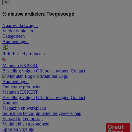
×
% nieuwe artikelen:
Toegevoegd
Naar winkelwagen
Verder winkelen
Categorieën
Aanbiedingen
Refurbished producten
Manutan EXPERT
Bestelling volgen
Offerte aanvragen
Contact
Aanbiedingen
Duurzame producten
Manutan EXPERT
Bestelling volgen
Offerte aanvragen
Contact
Kantoor
Magazijn en werkplaats
Industriële benodigdheden en gereedschap
Verpakking en opslag
Veiligheid en gezondheid
Sport en vrije tijd