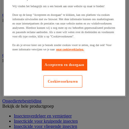
Industriële poetsrollen
Nonwoven en textiel doeken
Wij vinden het belangrijk om u een bezoek aan onze website op maat te bieden!
Onderdelen voor sanitair, douche en badkamer
Door op de knop "Accepteren en doorgaan" te klikken, kan ons platform via cookies
informatie uitwisselen met uw browser. Met deze informatie kunnen ons marketingteam
Bekijk de hele productgroep
en onze internetpartners de prestaties van onze website meten en uw winkelvoorkeuren
analyseren. Hierdoor kunnen wij u nog meer op uw behoeften gepersonaliseerd producten
Douche apparatuur
en passende reclame aanbieden. Als u meer wilt weten over de doeleinden en voorkeuren
Onderdelen voor badkamer
voor elk type cookie, klikt u op "Cookievoorkeuren".
Sanitaire scheidingswand en cabine
Sanitaire uitrusting
En als je ervoor kiest om je bezoek zonder cookies voort te zetten, mag dat ook! Voor
meer informatie verwijzen we je naar
onze cookieverklaring.
Onderhoudsproduct
Bekijk de hele productgroep
Accepteren en doorgaan
Luchtverfrisser
Sanitair schoonmaakmiddel
Vaatwasmiddel
Cookievoorkeuren
Vloer- en allesreiniger
Wasmiddel en -verzachter
Ongediertebestrijding
Bekijk de hele productgroep
Insectenverdelger en vernietiger
Insecticide voor kruipende insecten
Insecticide voor vliegende insecten