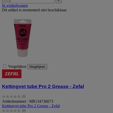
-
+
In winkelwagen
Dit artikel is momenteel niet beschikbaar
Vergelijken
Vergelijken
Kettingvet tube Pro 2 Grease - Zefal
(0)
0.0
Artikelnummer : MIG34736073
van
Kettingvet tube Pro 2 Grease - Zefal
de
(0)
5
0.0