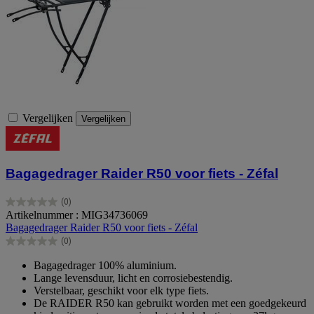
Vergelijken
Vergelijken
Bagagedrager Raider R50 voor fiets - Zéfal
(0)
0.0
Artikelnummer : MIG34736069
van
Bagagedrager Raider R50 voor fiets - Zéfal
de
(0)
5
0.0
sterren.
van
Bagagedrager 100% aluminium.
de
Lange levensduur, licht en corrosiebestendig.
5
Verstelbaar, geschikt voor elk type fiets.
sterren.
De RAIDER R50 kan gebruikt worden met een goedgekeurd