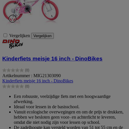
Vergelijken
Vergelijken
Kinderfiets meisje 16 inch - DinoBikes
(0)
0.0
Artikelnummer : MIG21303090
van
Kinderfiets meisje 16 inch - DinoBikes
de
(0)
5
0.0
sterren.
van
Een robuuste, veelzijdige fiets met een hoogwaardige
de
afwerking.
5
Ideaal voor lessen in de basisschool.
sterren.
Vanuit ecologische overwegingen en om de prijs te drukken,
hebben we besloten geen voor- en achterlicht te leveren,
omdat die niet nodig zijn voor lessen op school.
De zadelhoogte kan versteld worden van 51 tot 55 cm en de