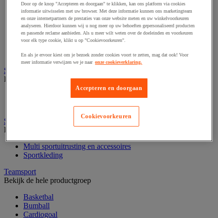
Buitenspeelgoed en strandspel
Door op de knop "Accepteren en doorgaan" te klikken, kan ons platform via cookies
Fietsen
informatie uitwisselen met uw browser. Met deze informatie kunnen ons marketingteam
Hiken en kamperen
en onze internetpartners de prestaties van onze website meten en uw winkelvoorkeuren
analyseren. Hierdoor kunnen wij u nog meer op uw behoeften gepersonaliseerd producten
Klimsport
en passende reclame aanbieden. Als u meer wilt weten over de doeleinden en voorkeuren
Ochtendgymnastiek
voor elk type cookie, klikt u op "Cookievoorkeuren".
Oriëntering
Precisiesport
En als je ervoor kiest om je bezoek zonder cookies voort te zetten, mag dat ook! Voor
meer informatie verwijzen we je naar
onze cookieverklaring.
Sportbenodigdheden voor buiten
Bekijk de hele productgroep
Accepteren en doorgaan
Balstopnet en accessoires
Markering van grasoppervlakken
Cookievoorkeuren
Sportkleding en accessoires
Bekijk de hele productgroep
Multi sportuitrusting en accessoires
Sportkleding
Teamsport
Bekijk de hele productgroep
Basketbal
Bumball
Cardiogoal