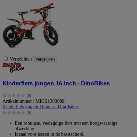
Vergelijken
Vergelijken
Kinderfiets jongen 16 inch - DinoBikes
(0)
0.0
Artikelnummer : MIG21303089
van
Kinderfiets jongen 16 inch - DinoBikes
de
(0)
5
0.0
sterren.
van
Een robuuste, veelzijdige fiets met een hoogwaardige
de
afwerking.
5
Ideaal voor lessen in de basisschool.