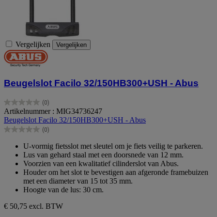
Vergelijken
Vergelijken
Beugelslot Facilo 32/150HB300+USH - Abus
(0)
0.0
Artikelnummer : MIG34736247
van
Beugelslot Facilo 32/150HB300+USH - Abus
de
(0)
5
0.0
sterren.
van
U-vormig fietsslot met sleutel om je fiets veilig te parkeren.
de
Lus van gehard staal met een doorsnede van 12 mm.
5
Voorzien van een kwalitatief cilinderslot van Abus.
sterren.
Houder om het slot te bevestigen aan afgeronde framebuizen
met een diameter van 15 tot 35 mm.
Hoogte van de lus: 30 cm.
€ 50,75
excl. BTW