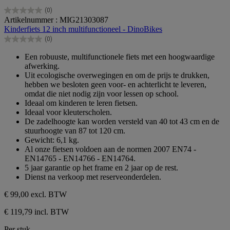
(0)
0.0
Artikelnummer : MIG21303087
van
Kinderfiets 12 inch multifunctioneel - DinoBikes
de
(0)
5
0.0
sterren.
van
Een robuuste, multifunctionele fiets met een hoogwaardige
de
afwerking.
5
Uit ecologische overwegingen en om de prijs te drukken,
sterren.
hebben we besloten geen voor- en achterlicht te leveren,
omdat die niet nodig zijn voor lessen op school.
Ideaal om kinderen te leren fietsen.
Ideaal voor kleuterscholen.
De zadelhoogte kan worden versteld van 40 tot 43 cm en de
stuurhoogte van 87 tot 120 cm.
Gewicht: 6,1 kg.
Al onze fietsen voldoen aan de normen 2007 EN74 -
EN14765 - EN14766 - EN14764.
5 jaar garantie op het frame en 2 jaar op de rest.
Dienst na verkoop met reserveonderdelen.
€ 99,00
excl. BTW
€ 119,79 incl. BTW
Per stuk