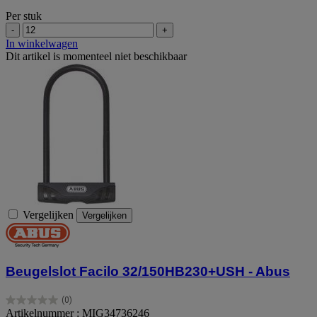
Per stuk
-
+
In winkelwagen
Dit artikel is momenteel niet beschikbaar
Vergelijken
Vergelijken
Beugelslot Facilo 32/150HB230+USH - Abus
(0)
0.0
Artikelnummer : MIG34736246