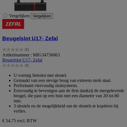
Vergelijken
Vergelijken
Beugelslot U17- Zefal
(0)
0.0
Artikelnummer : MIG34736063
van
Beugelslot U17- Zefal
de
(0)
5
0.0
sterren.
van
U-vormig fietsslot met sleutel.
de
Gemaakt van een stevige boog van extreem sterk staal.
5
Performant viervoudig sluitsysteem.
sterren.
Eenvoudig te bevestigen aan de fiets dankzij de meegeleverde
beugel, die past op een buis met een diameter van 20 tot 80
mm.
3 sleutels en de mogelijkheid om de sleutels te kopiëren bij
verlies.
€ 54,75
excl. BTW