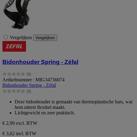
Vergelijken
Vergelijken
Bidonhouder Spring - Zéfal
(0)
0.0
Artikelnummer : MIG34736074
van
Bidonhouder Spring - Zéfal
de
(0)
5
0.0
sterren.
van
Deze bidonhouder is gemaakt van thermoplastische hars, wat
de
hem uiterst flexibel maakt.
5
Lichtgewicht en zeer praktisch.
sterren.
€ 2,99
excl. BTW
€ 3,62 incl. BTW