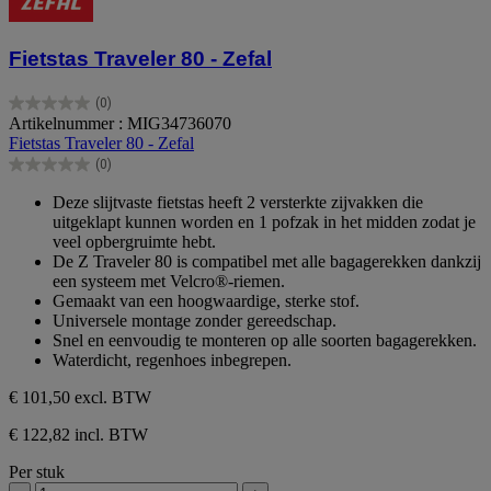
Fietstas Traveler 80 - Zefal
(0)
0.0
Artikelnummer : MIG34736070
van
Fietstas Traveler 80 - Zefal
de
(0)
5
0.0
sterren.
van
Deze slijtvaste fietstas heeft 2 versterkte zijvakken die
de
uitgeklapt kunnen worden en 1 pofzak in het midden zodat je
5
veel opbergruimte hebt.
sterren.
De Z Traveler 80 is compatibel met alle bagagerekken dankzij
een systeem met Velcro®-riemen.
Gemaakt van een hoogwaardige, sterke stof.
Universele montage zonder gereedschap.
Snel en eenvoudig te monteren op alle soorten bagagerekken.
Waterdicht, regenhoes inbegrepen.
€ 101,50
excl. BTW
€ 122,82 incl. BTW
Per stuk