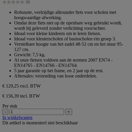
(0)
5
0.0
sterren.
van
Robuuste, veelzijdige allrounder fiets voor scholen met
de
hoogwaardige afwerking.
5
Omdat deze fiets niet op de openbare weg gebruikt wordt,
sterren.
wordt hij geleverd zonder verlichting voor/achter.
Ideaal voor kleine kinderen om te leren fietsen.
Ideaal voor kleuterscholen of basisscholen t/m groep 3.
Verstelbare hoogte van het zadel 48-52 cm en het stuur 95-
127 cm.
Gewicht: 7,5 kg.
Al onze fietsen voldoen aan de normen 2007 EN74 -
EN14765 - EN14766 - EN14764.
5 jaar garantie op het frame, en 2 jaar op de rest.
Aftersales: verzending van losse onderdelen.
€ 129,25
excl. BTW
€ 156,39 incl. BTW
Per stuk
-
+
In winkelwagen
Dit artikel is momenteel niet beschikbaar