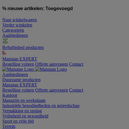
% nieuwe artikelen:
Toegevoegd
Naar winkelwagen
Verder winkelen
Categorieën
Aanbiedingen
Refurbished producten
Manutan EXPERT
Bestelling volgen
Offerte aanvragen
Contact
Aanbiedingen
Duurzame producten
Manutan EXPERT
Bestelling volgen
Offerte aanvragen
Contact
Kantoor
Magazijn en werkplaats
Industriële benodigdheden en gereedschap
Verpakking en opslag
Veiligheid en gezondheid
Sport en vrije tijd
Terrein