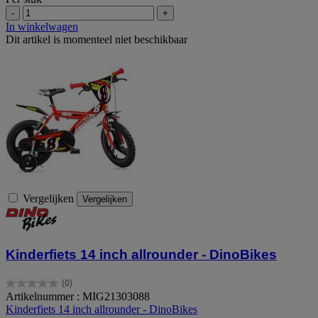
-
+
In winkelwagen
Dit artikel is momenteel niet beschikbaar
Vergelijken
Vergelijken
Kinderfiets 14 inch allrounder - DinoBikes
(0)
0.0
Artikelnummer : MIG21303088
van
Kinderfiets 14 inch allrounder - DinoBikes
de