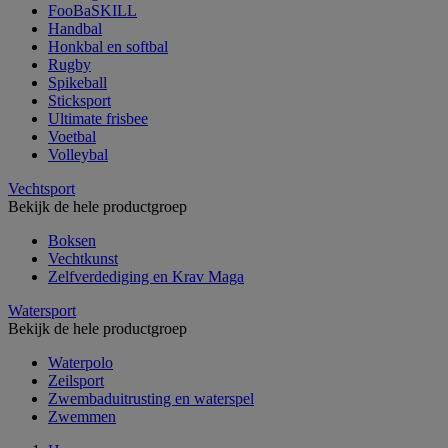
FooBaSKILL
Handbal
Honkbal en softbal
Rugby
Spikeball
Sticksport
Ultimate frisbee
Voetbal
Volleybal
Vechtsport
Bekijk de hele productgroep
Boksen
Vechtkunst
Zelfverdediging en Krav Maga
Watersport
Bekijk de hele productgroep
Waterpolo
Zeilsport
Zwembaduitrusting en waterspel
Zwemmen