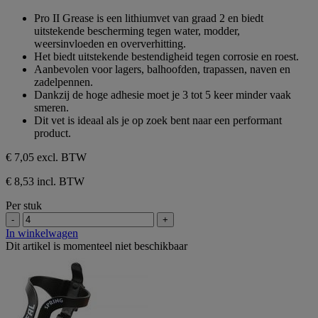
sterren.
van
Pro II Grease is een lithiumvet van graad 2 en biedt
de
uitstekende bescherming tegen water, modder,
5
weersinvloeden en oververhitting.
sterren.
Het biedt uitstekende bestendigheid tegen corrosie en roest.
Aanbevolen voor lagers, balhoofden, trapassen, naven en
zadelpennen.
Dankzij de hoge adhesie moet je 3 tot 5 keer minder vaak
smeren.
Dit vet is ideaal als je op zoek bent naar een performant
product.
€ 7,05
excl. BTW
€ 8,53 incl. BTW
Per stuk
-
+
In winkelwagen
Dit artikel is momenteel niet beschikbaar