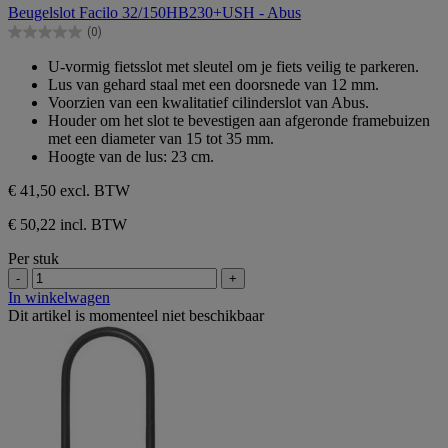
van
Beugelslot Facilo 32/150HB230+USH - Abus
de
(0)
5
0.0
sterren.
van
U-vormig fietsslot met sleutel om je fiets veilig te parkeren.
de
Lus van gehard staal met een doorsnede van 12 mm.
5
Voorzien van een kwalitatief cilinderslot van Abus.
sterren.
Houder om het slot te bevestigen aan afgeronde framebuizen
met een diameter van 15 tot 35 mm.
Hoogte van de lus: 23 cm.
€ 41,50
excl. BTW
€ 50,22 incl. BTW
Per stuk
-
+
In winkelwagen
Dit artikel is momenteel niet beschikbaar