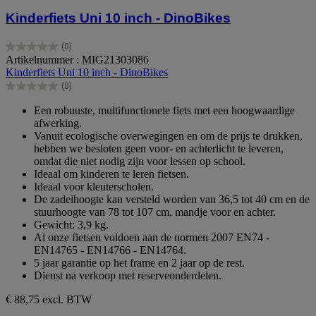
Kinderfiets Uni 10 inch - DinoBikes
(0)
0.0
Artikelnummer : MIG21303086
van
Kinderfiets Uni 10 inch - DinoBikes
de
(0)
5
0.0
sterren.
van
Een robuuste, multifunctionele fiets met een hoogwaardige
de
afwerking.
5
Vanuit ecologische overwegingen en om de prijs te drukken,
sterren.
hebben we besloten geen voor- en achterlicht te leveren,
omdat die niet nodig zijn voor lessen op school.
Ideaal om kinderen te leren fietsen.
Ideaal voor kleuterscholen.
De zadelhoogte kan versteld worden van 36,5 tot 40 cm en de
stuurhoogte van 78 tot 107 cm, mandje voor en achter.
Gewicht: 3,9 kg.
Al onze fietsen voldoen aan de normen 2007 EN74 -
EN14765 - EN14766 - EN14764.
5 jaar garantie op het frame en 2 jaar op de rest.
Dienst na verkoop met reserveonderdelen.
€ 88,75
excl. BTW