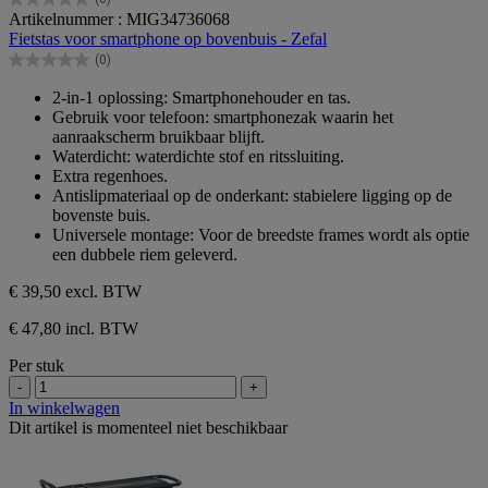
0.0
Artikelnummer : MIG34736068
van
Fietstas voor smartphone op bovenbuis - Zefal
de
(0)
5
0.0
sterren.
van
2-in-1 oplossing: Smartphonehouder en tas.
de
Gebruik voor telefoon: smartphonezak waarin het
5
aanraakscherm bruikbaar blijft.
sterren.
Waterdicht: waterdichte stof en ritssluiting.
Extra regenhoes.
Antislipmateriaal op de onderkant: stabielere ligging op de
bovenste buis.
Universele montage: Voor de breedste frames wordt als optie
een dubbele riem geleverd.
€ 39,50
excl. BTW
€ 47,80 incl. BTW
Per stuk
-
+
In winkelwagen
Dit artikel is momenteel niet beschikbaar