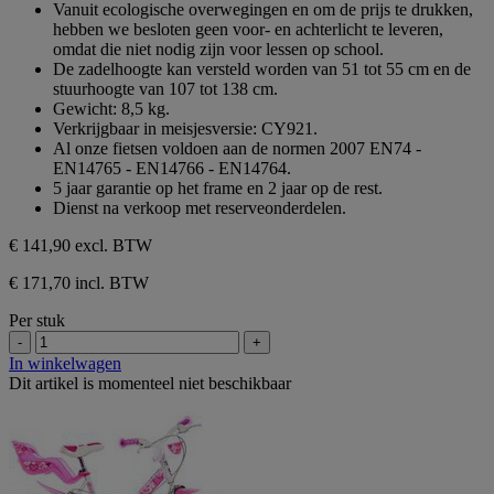
sterren.
Vanuit ecologische overwegingen en om de prijs te drukken,
hebben we besloten geen voor- en achterlicht te leveren,
omdat die niet nodig zijn voor lessen op school.
De zadelhoogte kan versteld worden van 51 tot 55 cm en de
stuurhoogte van 107 tot 138 cm.
Gewicht: 8,5 kg.
Verkrijgbaar in meisjesversie: CY921.
Al onze fietsen voldoen aan de normen 2007 EN74 -
EN14765 - EN14766 - EN14764.
5 jaar garantie op het frame en 2 jaar op de rest.
Dienst na verkoop met reserveonderdelen.
€ 141,90
excl. BTW
€ 171,70 incl. BTW
Per stuk
-
+
In winkelwagen
Dit artikel is momenteel niet beschikbaar