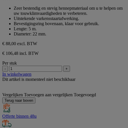
0.0
sterren.
van
Zeer bestendig en stevig hennepmateriaal om u te helpen om
de
uw touwklimvaardigheden te verbeteren.
5
Uitstekende varkensstaartafwerking.
sterren.
Bevestigingsring bovenaan, klaar voor gebruik.
Lengte: 5 m.
Diameter: 22 mm.
€ 88,00
excl. BTW
€ 106,48 incl. BTW
Per stuk
-
+
In winkelwagen
Dit artikel is momenteel niet beschikbaar
Vergelijken
Toevoegen aan vergelijken
Toegevoegd
Terug naar boven
Offerte binnen 48u