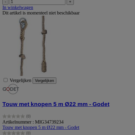
-
+
In winkelwagen
Dit artikel is momenteel niet beschikbaar
Vergelijken
Vergelijken
Touw met knopen 5 m Ø22 mm - Godet
(0)
0.0
Artikelnummer : MIG34739234
van
Touw met knopen 5 m Ø22 mm - Godet
de
(0)
5