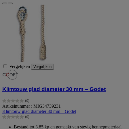
Vergelijken
Vergelijken
Klimtouw glad diameter 30 mm – Godet
(0)
0.0
Artikelnummer : MIG34739231
van
Klimtouw glad diameter 30 mm – Godet
de
(0)
5
0.0
sterren.
van
Bestand tot 3.85 kg en gemaakt van stevig hennepmateriaal