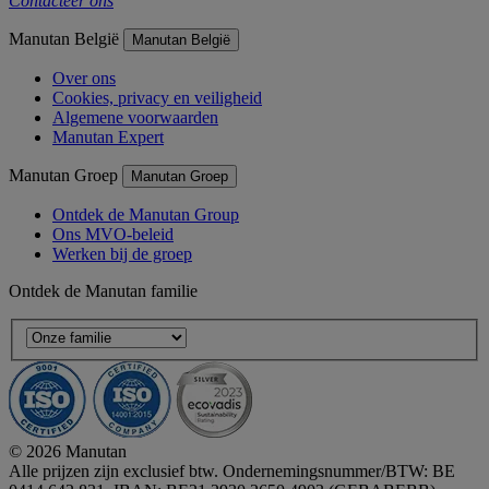
Contacteer ons
Manutan België
Manutan België
Over ons
Cookies, privacy en veiligheid
Algemene voorwaarden
Manutan Expert
Manutan Groep
Manutan Groep
Ontdek de Manutan Group
Ons MVO-beleid
Werken bij de groep
Ontdek de Manutan familie
© 2026 Manutan
Alle prijzen zijn exclusief btw. Ondernemingsnummer/BTW: BE