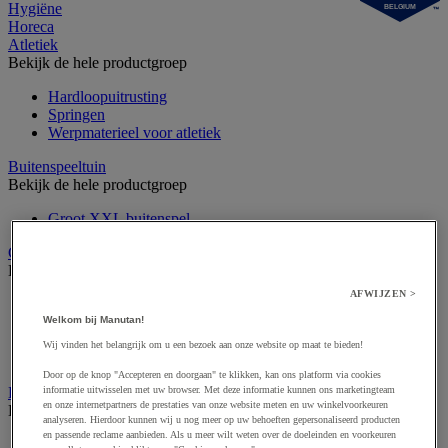
Hygiëne
BELGIUM
Horeca
Atletiek
Bekijk de hele productgroep
Hardloopuitrusting
Springen
Werpmaterieel voor atletiek
Buitenspeeltuin
Bekijk de hele productgroep
Groot XXL buitenspel
Gymnastiek en artistieke sport
Bekijk de hele productgroep
AFWIJZEN >
Circuskunst
Gymuitrusting
Welkom bij Manutan!
Ritmisch gymtoestel
Wij vinden het belangrijk om u een bezoek aan onze website op maat te bieden!
Turntoestel
Door op de knop "Accepteren en doorgaan" te klikken, kan ons platform via cookies
Krachttraining en fitness
informatie uitwisselen met uw browser. Met deze informatie kunnen ons marketingteam
en onze internetpartners de prestaties van onze website meten en uw winkelvoorkeuren
Bekijk de hele productgroep
analyseren. Hierdoor kunnen wij u nog meer op uw behoeften gepersonaliseerd producten
en passende reclame aanbieden. Als u meer wilt weten over de doeleinden en voorkeuren
Fitnessapparaat