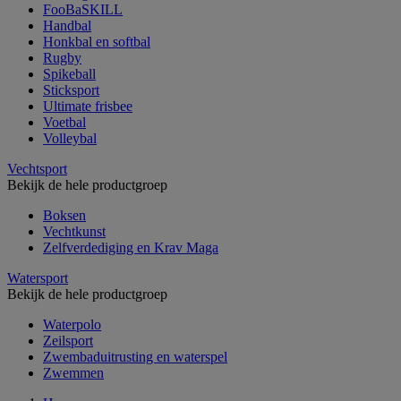
FooBaSKILL
Handbal
Honkbal en softbal
Rugby
Spikeball
Sticksport
Ultimate frisbee
Voetbal
Volleybal
Vechtsport
Bekijk de hele productgroep
Boksen
Vechtkunst
Zelfverdediging en Krav Maga
Watersport
Bekijk de hele productgroep
Waterpolo
Zeilsport
Zwembaduitrusting en waterspel
Zwemmen