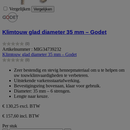
Vergelijken
Vergelijken
Klimtouw glad diameter 35 mm – Godet
(0)
0.0
Artikelnummer : MIG34739232
van
Klimtouw glad diameter 35 mm – Godet
de
(0)
5
0.0
sterren.
van
Zeer bestendig en stevig hennepmateriaal om u te helpen om
de
uw touwklimvaardigheden te verbeteren.
5
Uitstekende varkensstaartafwerking.
sterren.
Bevestigingsring bovenaan, klaar voor gebruik.
Diameter: 35 mm – 6 strengen.
Lengte naar keuze.
€ 130,25
excl. BTW
€ 157,60 incl. BTW
Per stuk