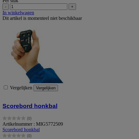
Per stuk
-
+
In winkelwagen
Dit artikel is momenteel niet beschikbaar
Vergelijken
Vergelijken
Scorebord honkbal
(0)
0.0
Artikelnummer : MIG5772509
van
Scorebord honkbal
de
(0)
5
0.0