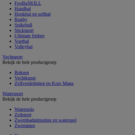
FooBaSKILL
Handbal
Honkbal en softbal
Rugby
Spikeball
Sticksport
Ultimate frisbee
Voetbal
Volleybal
Vechtsport
Bekijk de hele productgroep
Boksen
Vechtkunst
Zelfverdediging en Krav Maga
Watersport
Bekijk de hele productgroep
Waterpolo
Zeilsport
Zwembaduitrusting en waterspel
Zwemmen