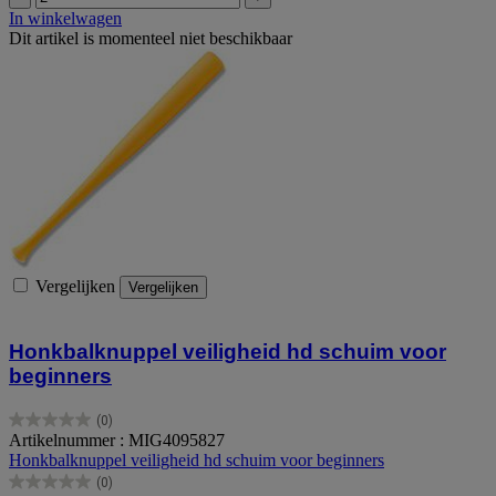
In winkelwagen
Dit artikel is momenteel niet beschikbaar
Vergelijken
Vergelijken
Honkbalknuppel veiligheid hd schuim voor
beginners
(0)
0.0
Artikelnummer : MIG4095827
van
Honkbalknuppel veiligheid hd schuim voor beginners
de
(0)
5
0.0