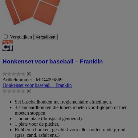
Vergelijken
Vergelijken
Honkenset voor baseball – Franklin
(0)
0.0
Artikelnummer : MIG4095869
van
Honkenset voor baseball – Franklin
de
(0)
5
0.0
sterren.
van
Set baseballhonken met reglementaire afmetingen.
de
3 standaardhonken die lopers moeten voorbijlopen of hier
5
moeten stoppen.
sterren.
1 home plate (thuisplaat genoemd).
1 plate voor de pitcher.
Rubberen honken, geschikt voor alle soorten ondergrond
(gras, zand, asfalt enz.).