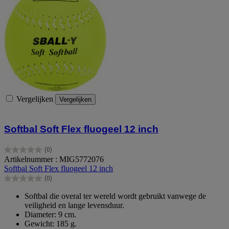
Vergelijken
Vergelijken
Softbal Soft Flex fluogeel 12 inch
(0)
0.0
Artikelnummer : MIG5772076
van
Softbal Soft Flex fluogeel 12 inch
de
(0)
5
0.0
sterren.
van
Softbal die overal ter wereld wordt gebruikt vanwege de
de
veiligheid en lange levensduur.
5
Diameter: 9 cm.
sterren.
Gewicht: 185 g.