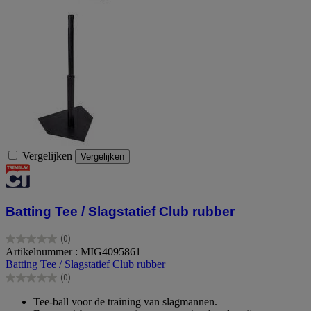
Vergelijken
Vergelijken
Batting Tee / Slagstatief Club rubber
(0)
0.0
Artikelnummer : MIG4095861
van
Batting Tee / Slagstatief Club rubber
de
(0)
5
0.0
sterren.
van
Tee-ball voor de training van slagmannen.
de