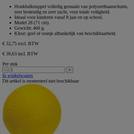
sterren.
van
Honkbalknuppel volledig gemaakt van polyurethaanschuim,
de
zeer bestendig en zeer zacht, voor totale veiligheid.
5
Ideaal voor kinderen vanaf 8 jaar en op school.
sterren.
Model 28 (71 cm).
Gewicht: 460 g.
Kleur: geel of oranje afhankelijk van beschikbaarheid.
€ 32,75
excl. BTW
€ 39,63 incl. BTW
Per stuk
-
+
In winkelwagen
Dit artikel is momenteel niet beschikbaar