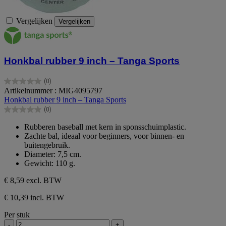
Vergelijken
Vergelijken
Honkbal rubber 9 inch – Tanga Sports
(0)
0.0
Artikelnummer : MIG4095797
van
Honkbal rubber 9 inch – Tanga Sports
de
(0)
5
0.0
sterren.
van
Rubberen baseball met kern in sponsschuimplastic.
de
Zachte bal, ideaal voor beginners, voor binnen- en
5
buitengebruik.
sterren.
Diameter: 7,5 cm.
Gewicht: 110 g.
€ 8,59
excl. BTW
€ 10,39 incl. BTW
Per stuk
-
+