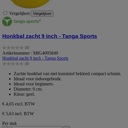
Vergelijken
Vergelijken
Honkbal zacht 9 inch - Tanga Sports
(0)
0.0
Artikelnummer : MIG4095849
van
Honkbal zacht 9 inch - Tanga Sports
de
(0)
5
0.0
sterren.
van
Zachte honkbal van met kunststof bekleed compact schuim.
de
Ideaal voor indoorgebruik.
5
Ideaal voor beginners.
sterren.
Diameter: 9 cm.
Kleur: geel.
€ 4,65
excl. BTW
€ 5,63 incl. BTW
Per stuk