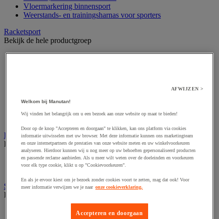
Vloermarkering binnensport
Weerstands- en trainingsharnas voor sporters
Racketsport
Bekijk de hele productgroep
Badminton
Baskisch pelota
Crossminton
Padel
AFWIJZEN >
Peteka en Indiaca
Squash
Welkom bij Manutan!
Tafeltennis
Wij vinden het belangrijk om u een bezoek aan onze website op maat te bieden!
Tennis
Door op de knop "Accepteren en doorgaan" te klikken, kan ons platform via cookies
Rugzak en sporttas
informatie uitwisselen met uw browser. Met deze informatie kunnen ons marketingteam
Bekijk de hele productgroep
en onze internetpartners de prestaties van onze website meten en uw winkelvoorkeuren
analyseren. Hierdoor kunnen wij u nog meer op uw behoeften gepersonaliseerd producten
en passende reclame aanbieden. Als u meer wilt weten over de doeleinden en voorkeuren
Rugzak
voor elk type cookie, klikt u op "Cookievoorkeuren".
Sporttas
En als je ervoor kiest om je bezoek zonder cookies voort te zetten, mag dat ook! Voor
Sport en buitenactiviteiten
meer informatie verwijzen we je naar
onze cookieverklaring.
Bekijk de hele productgroep
Bordspel en darts
Accepteren en doorgaan