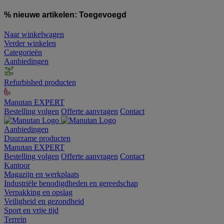
% nieuwe artikelen:
Toegevoegd
Naar winkelwagen
Verder winkelen
Categorieën
Aanbiedingen
Refurbished producten
Manutan EXPERT
Bestelling volgen
Offerte aanvragen
Contact
Aanbiedingen
Duurzame producten
Manutan EXPERT
Bestelling volgen
Offerte aanvragen
Contact
Kantoor
Magazijn en werkplaats
Industriële benodigdheden en gereedschap
Verpakking en opslag
Veiligheid en gezondheid
Sport en vrije tijd
Terrein