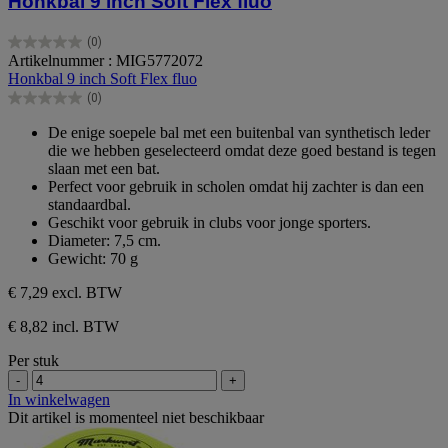
Honkbal 9 inch Soft Flex fluo
(0)
0.0
Artikelnummer : MIG5772072
van
Honkbal 9 inch Soft Flex fluo
de
(0)
5
0.0
sterren.
van
De enige soepele bal met een buitenbal van synthetisch leder
de
die we hebben geselecteerd omdat deze goed bestand is tegen
5
slaan met een bat.
sterren.
Perfect voor gebruik in scholen omdat hij zachter is dan een
standaardbal.
Geschikt voor gebruik in clubs voor jonge sporters.
Diameter: 7,5 cm.
Gewicht: 70 g
€ 7,29
excl. BTW
€ 8,82 incl. BTW
Per stuk
-
+
In winkelwagen
Dit artikel is momenteel niet beschikbaar