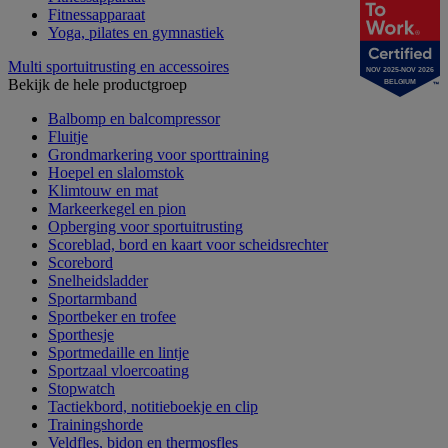
Fitnessapparaat
Yoga, pilates en gymnastiek
Multi sportuitrusting en accessoires
NOV 2025-NOV 2026
Bekijk de hele productgroep
BELGIUM
Balbomp en balcompressor
Fluitje
Grondmarkering voor sporttraining
Hoepel en slalomstok
Klimtouw en mat
Markeerkegel en pion
Opberging voor sportuitrusting
Scoreblad, bord en kaart voor scheidsrechter
Scorebord
Snelheidsladder
Sportarmband
Sportbeker en trofee
Sporthesje
Sportmedaille en lintje
Sportzaal vloercoating
Stopwatch
Tactiekbord, notitieboekje en clip
Trainingshorde
Veldfles, bidon en thermosfles