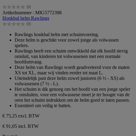
(0)
0.0
Artikelnummer : MIG5772398
van
Honkbal helm Rawlings
de
(0)
5
0.0
sterren.
van
Rawlings honkbal helm met schuimvoering.
de
Deze helm is geschikt voor zowel jonge als volwassen
5
spelers.
sterren.
Rawlings heeft een schuim ontwikkeld dat elk hoofd stevig
omsluit, van kinderen tot volwassenen met een normale
hoofdomvang.
Deze helm van Rawlings wordt geadverteerd voor de maten
XS tot XL, maar wij vinden eerder tot maat L.
Uiteindelijk past deze helm zowel junioren (6 ½ - XS) als
volwassenen (7 ½ - L).
Het schuim is dik genoeg om het hoofd van een jonge speler
te omsluiten, voor een volwassene moet je ter hoogte van de
oren het schuim indrukken om de helm goed te laten passen.
Essentieel om veilig te batten.
€ 75,25
excl. BTW
€ 91,05 incl. BTW