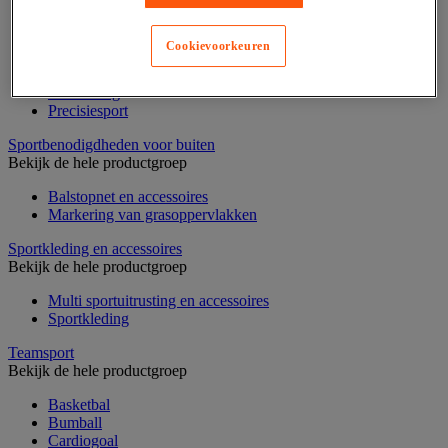
Buitenspeelgoed en strandspel
Fietsen
Hiken en kamperen
Cookievoorkeuren
Klimsport
Ochtendgymnastiek
Oriëntering
Precisiesport
Sportbenodigdheden voor buiten
Bekijk de hele productgroep
Balstopnet en accessoires
Markering van grasoppervlakken
Sportkleding en accessoires
Bekijk de hele productgroep
Multi sportuitrusting en accessoires
Sportkleding
Teamsport
Bekijk de hele productgroep
Basketbal
Bumball
Cardiogoal