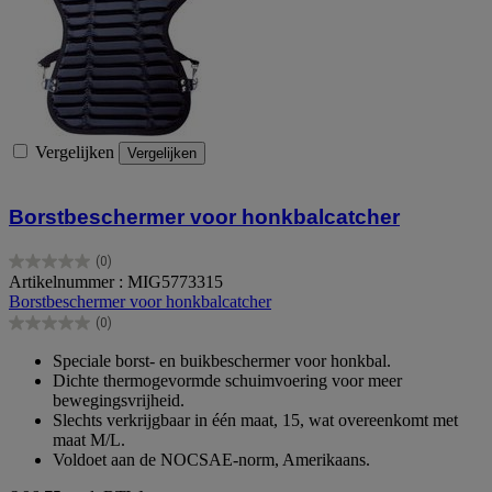
Vergelijken
Vergelijken
Borstbeschermer voor honkbalcatcher
(0)
0.0
Artikelnummer : MIG5773315
van
Borstbeschermer voor honkbalcatcher
de
(0)
5
0.0
sterren.
van
Speciale borst- en buikbeschermer voor honkbal.
de
Dichte thermogevormde schuimvoering voor meer
5
bewegingsvrijheid.
sterren.
Slechts verkrijgbaar in één maat, 15, wat overeenkomt met
maat M/L.
Voldoet aan de NOCSAE-norm, Amerikaans.