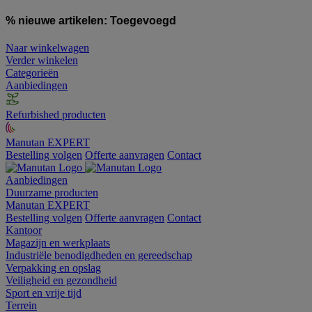
% nieuwe artikelen:
Toegevoegd
Naar winkelwagen
Verder winkelen
Categorieën
Aanbiedingen
Refurbished producten
Manutan EXPERT
Bestelling volgen
Offerte aanvragen
Contact
Aanbiedingen
Duurzame producten
Manutan EXPERT
Bestelling volgen
Offerte aanvragen
Contact
Kantoor
Magazijn en werkplaats
Industriële benodigdheden en gereedschap
Verpakking en opslag
Veiligheid en gezondheid
Sport en vrije tijd
Terrein