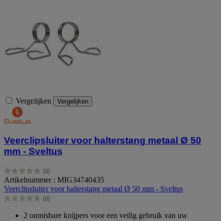
Vergelijken
Vergelijken
Veerclipsluiter voor halterstang metaal Ø 50
mm - Sveltus
(0)
0.0
Artikelnummer : MIG34740435
van
Veerclipsluiter voor halterstang metaal Ø 50 mm - Sveltus
de
(0)
5
0.0
sterren.
van
2 onmisbare knijpers voor een veilig gebruik van uw
de