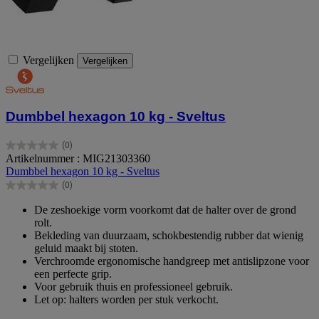
Vergelijken
Vergelijken
Dumbbel hexagon 10 kg - Sveltus
(0)
0.0
Artikelnummer : MIG21303360
van
Dumbbel hexagon 10 kg - Sveltus
de
(0)
5
0.0
sterren.
van
De zeshoekige vorm voorkomt dat de halter over de grond
de
rolt.
5
Bekleding van duurzaam, schokbestendig rubber dat wienig
sterren.
geluid maakt bij stoten.
Verchroomde ergonomische handgreep met antislipzone voor
een perfecte grip.
Voor gebruik thuis en professioneel gebruik.
Let op: halters worden per stuk verkocht.