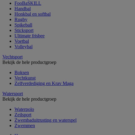
FooBaSKILL
Handbal
Honkbal en softbal
Rugby
Spikeball
Sticksport
Ultimate frisbee
Voetbal
Volleybal
Vechtsport
Bekijk de hele productgroep
Boksen
Vechtkunst
Zelfverdediging en Krav Maga
Watersport
Bekijk de hele productgroep
Waterpolo
Zeilsport
Zwembaduitrusting en waterspel
Zwemmen