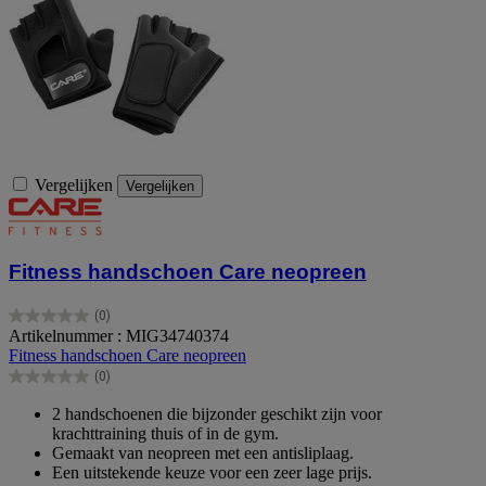
Vergelijken
Vergelijken
Fitness handschoen Care neopreen
(0)
0.0
Artikelnummer : MIG34740374
van
Fitness handschoen Care neopreen
de
(0)
5
0.0
sterren.
van
2 handschoenen die bijzonder geschikt zijn voor
de
krachttraining thuis of in de gym.
5
Gemaakt van neopreen met een antisliplaag.
sterren.
Een uitstekende keuze voor een zeer lage prijs.