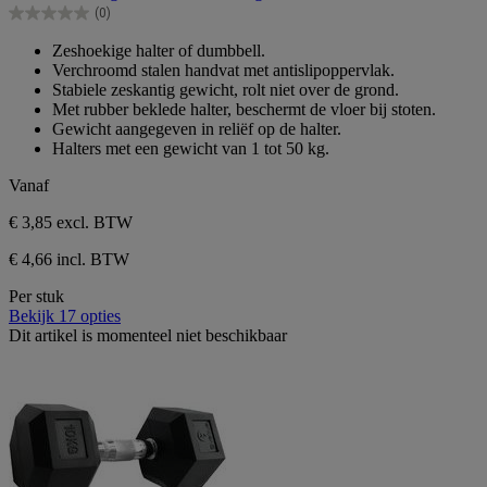
(0)
5
0.0
sterren.
van
Zeshoekige halter of dumbbell.
de
Verchroomd stalen handvat met antislipoppervlak.
5
Stabiele zeskantig gewicht, rolt niet over de grond.
sterren.
Met rubber beklede halter, beschermt de vloer bij stoten.
Gewicht aangegeven in reliëf op de halter.
Halters met een gewicht van 1 tot 50 kg.
Vanaf
€ 3,85
excl. BTW
€ 4,66 incl. BTW
Per stuk
Bekijk 17 opties
Dit artikel is momenteel niet beschikbaar