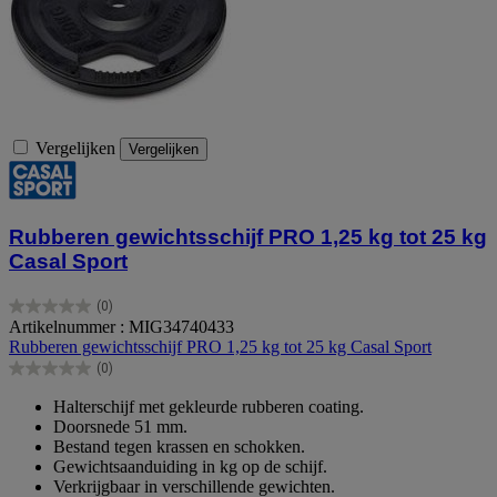
Vergelijken
Vergelijken
Rubberen gewichtsschijf PRO 1,25 kg tot 25 kg
Casal Sport
(0)
0.0
Artikelnummer : MIG34740433
van
Rubberen gewichtsschijf PRO 1,25 kg tot 25 kg Casal Sport
de
(0)
5
0.0
sterren.
van
Halterschijf met gekleurde rubberen coating.
de
Doorsnede 51 mm.
5
Bestand tegen krassen en schokken.
sterren.
Gewichtsaanduiding in kg op de schijf.
Verkrijgbaar in verschillende gewichten.