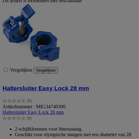
Dit artikel is momenteel niet beschikbaar
Vergelijken
Vergelijken
Haltersluiter Easy Lock 28 mm
(0)
0.0
Artikelnummer : MIG34740300
van
Haltersluiter Easy Lock 28 mm
de
(0)
5
0.0
sterren.
van
2 schijfklemmen voor fitnessstang.
de
Geschikt voor olympische stangen met een diameter van 28
5