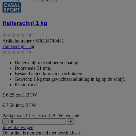
Halterschijf 1 kg
(0)
0.0
Artikelnummer : MIG34740441
van
Halterschijf 1 kg
de
(0)
5
0.0
sterren.
van
Halterschijf met rubberen coating.
de
Doorsnede 51 mm.
5
Bestand tegen krassen en schokken.
sterren.
Gewicht: 1 kg met gewichtsaanduiding in kg op de schijf.
Kleur: rood.
€ 6,25
excl. BTW
€ 7,56 incl. BTW
Pakket van 2
€ 3,13 excl. BTW per stuk
-
+
In winkelwagen
Dit artikel is momenteel niet beschikbaar