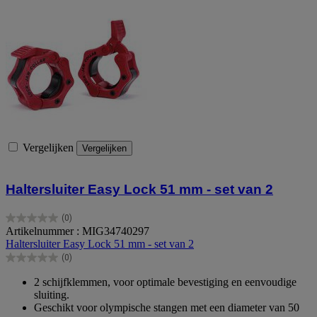
Vergelijken
Vergelijken
Haltersluiter Easy Lock 51 mm - set van 2
(0)
0.0
Artikelnummer : MIG34740297
van
Haltersluiter Easy Lock 51 mm - set van 2
de
(0)
5
0.0
sterren.
van
2 schijfklemmen, voor optimale bevestiging en eenvoudige
de
sluiting.
5
Geschikt voor olympische stangen met een diameter van 50
sterren.