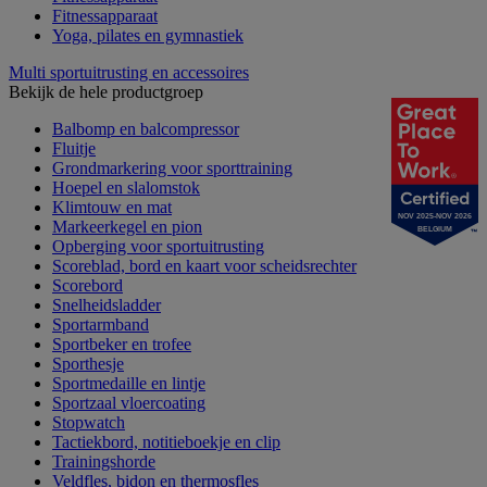
Fitnessapparaat
Yoga, pilates en gymnastiek
Multi sportuitrusting en accessoires
Bekijk de hele productgroep
Balbomp en balcompressor
Fluitje
Grondmarkering voor sporttraining
Hoepel en slalomstok
Klimtouw en mat
NOV 2025-NOV 2026
Markeerkegel en pion
BELGIUM
Opberging voor sportuitrusting
Scoreblad, bord en kaart voor scheidsrechter
Scorebord
Snelheidsladder
Sportarmband
Sportbeker en trofee
Sporthesje
Sportmedaille en lintje
Sportzaal vloercoating
Stopwatch
Tactiekbord, notitieboekje en clip
Trainingshorde
Veldfles, bidon en thermosfles