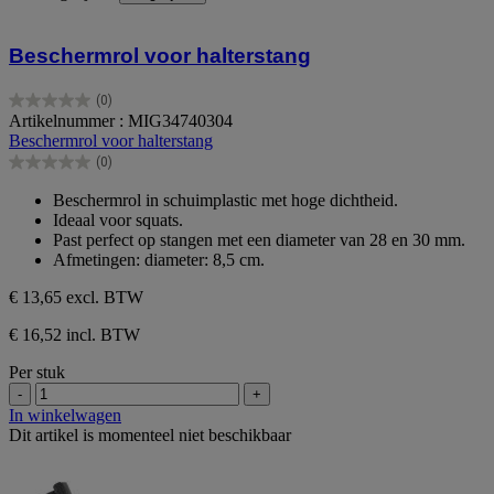
Beschermrol voor halterstang
(0)
0.0
Artikelnummer : MIG34740304
van
Beschermrol voor halterstang
de
(0)
5
0.0
sterren.
van
Beschermrol in schuimplastic met hoge dichtheid.
de
Ideaal voor squats.
5
Past perfect op stangen met een diameter van 28 en 30 mm.
sterren.
Afmetingen: diameter: 8,5 cm.
€ 13,65
excl. BTW
€ 16,52 incl. BTW
Per stuk
-
+
In winkelwagen
Dit artikel is momenteel niet beschikbaar