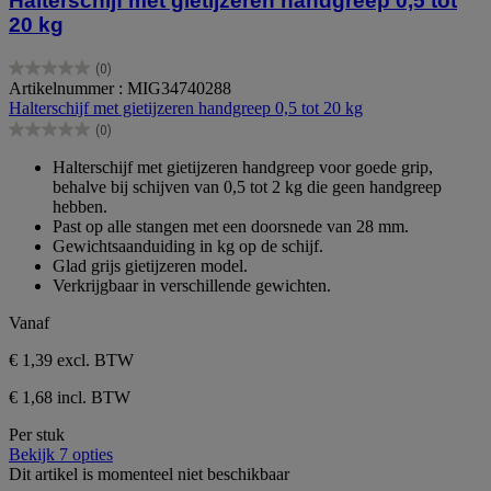
Halterschijf met gietijzeren handgreep 0,5 tot
20 kg
(0)
0.0
Artikelnummer : MIG34740288
van
Halterschijf met gietijzeren handgreep 0,5 tot 20 kg
de
(0)
5
0.0
sterren.
van
Halterschijf met gietijzeren handgreep voor goede grip,
de
behalve bij schijven van 0,5 tot 2 kg die geen handgreep
5
hebben.
sterren.
Past op alle stangen met een doorsnede van 28 mm.
Gewichtsaanduiding in kg op de schijf.
Glad grijs gietijzeren model.
Verkrijgbaar in verschillende gewichten.
Vanaf
€ 1,39
excl. BTW
€ 1,68 incl. BTW
Per stuk
Bekijk 7 opties
Dit artikel is momenteel niet beschikbaar