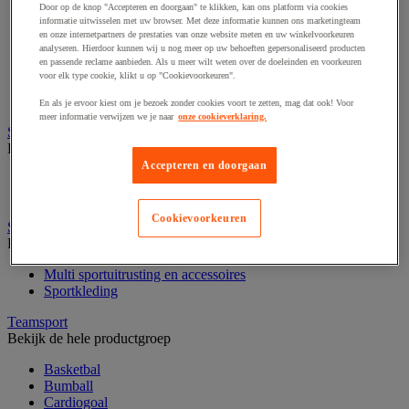
Buitenspeelgoed en strandspel
Door op de knop "Accepteren en doorgaan" te klikken, kan ons platform via cookies
Fietsen
informatie uitwisselen met uw browser. Met deze informatie kunnen ons marketingteam
Hiken en kamperen
en onze internetpartners de prestaties van onze website meten en uw winkelvoorkeuren
analyseren. Hierdoor kunnen wij u nog meer op uw behoeften gepersonaliseerd producten
Klimsport
en passende reclame aanbieden. Als u meer wilt weten over de doeleinden en voorkeuren
Ochtendgymnastiek
voor elk type cookie, klikt u op "Cookievoorkeuren".
Oriëntering
Precisiesport
En als je ervoor kiest om je bezoek zonder cookies voort te zetten, mag dat ook! Voor
meer informatie verwijzen we je naar
onze cookieverklaring.
Sportbenodigdheden voor buiten
Bekijk de hele productgroep
Accepteren en doorgaan
Balstopnet en accessoires
Markering van grasoppervlakken
Cookievoorkeuren
Sportkleding en accessoires
Bekijk de hele productgroep
Multi sportuitrusting en accessoires
Sportkleding
Teamsport
Bekijk de hele productgroep
Basketbal
Bumball
Cardiogoal