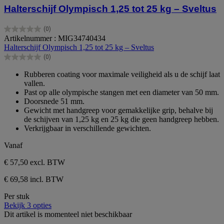
Halterschijf Olympisch 1,25 tot 25 kg – Sveltus
(0)
0.0
Artikelnummer : MIG34740434
van
Halterschijf Olympisch 1,25 tot 25 kg – Sveltus
de
(0)
5
0.0
sterren.
van
Rubberen coating voor maximale veiligheid als u de schijf laat
de
vallen.
5
Past op alle olympische stangen met een diameter van 50 mm.
sterren.
Doorsnede 51 mm.
Gewicht met handgreep voor gemakkelijke grip, behalve bij
de schijven van 1,25 kg en 25 kg die geen handgreep hebben.
Verkrijgbaar in verschillende gewichten.
Vanaf
€ 57,50
excl. BTW
€ 69,58 incl. BTW
Per stuk
Bekijk 3 opties
Dit artikel is momenteel niet beschikbaar