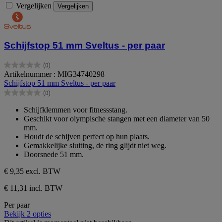
Vergelijken
Vergelijken
Schijfstop 51 mm Sveltus - per paar
(0)
0.0
Artikelnummer : MIG34740298
van
Schijfstop 51 mm Sveltus - per paar
de
(0)
5
0.0
sterren.
van
Schijfklemmen voor fitnessstang.
de
Geschikt voor olympische stangen met een diameter van 50
5
mm.
sterren.
Houdt de schijven perfect op hun plaats.
Gemakkelijke sluiting, de ring glijdt niet weg.
Doorsnede 51 mm.
€ 9,35
excl. BTW
€ 11,31 incl. BTW
Per paar
Bekijk 2 opties