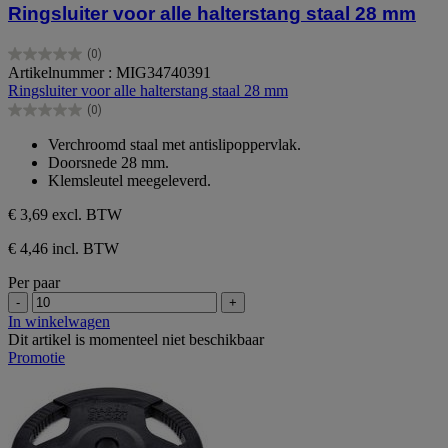
Ringsluiter voor alle halterstang staal 28 mm
(0)
0.0
Artikelnummer : MIG34740391
van
Ringsluiter voor alle halterstang staal 28 mm
de
(0)
5
0.0
sterren.
van
Verchroomd staal met antislipoppervlak.
de
Doorsnede 28 mm.
5
Klemsleutel meegeleverd.
sterren.
€ 3,69
excl. BTW
€ 4,46 incl. BTW
Per paar
-
+
In winkelwagen
Dit artikel is momenteel niet beschikbaar
Promotie