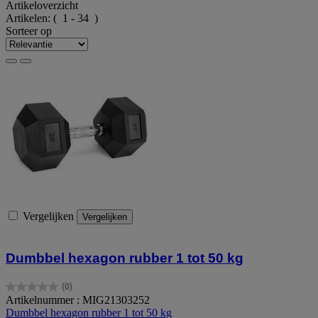
Artikeloverzicht
Artikelen:
( 1 - 34 )
Sorteer op
Vergelijken
Vergelijken
Dumbbel hexagon rubber 1 tot 50 kg
(0)
0.0
Artikelnummer : MIG21303252
van
Dumbbel hexagon rubber 1 tot 50 kg
de