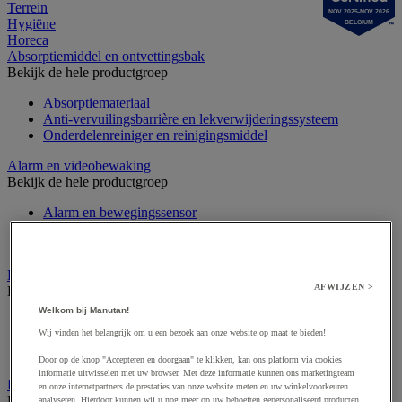
Terrein
NOV 2025-NOV 2026
Hygiëne
BELGIUM
Horeca
Absorptiemiddel en ontvettingsbak
Bekijk de hele productgroep
Absorptiemateriaal
Anti-vervuilingsbarrière en lekverwijderingssysteem
Onderdelenreiniger en reinigingsmiddel
Alarm en videobewaking
Bekijk de hele productgroep
Alarm en bewegingssensor
Camera bewaking
Intercom en videofoon
Badge en prikklok
AFWIJZEN >
Bekijk de hele productgroep
Welkom bij Manutan!
Badge en kaart
Wij vinden het belangrijk om u een bezoek aan onze website op maat te bieden!
Draaihek en klapdeur
Prikklok en rondecontrole
Door op de knop "Accepteren en doorgaan" te klikken, kan ons platform via cookies
informatie uitwisselen met uw browser. Met deze informatie kunnen ons marketingteam
Barrière- en beschermingspaal
en onze internetpartners de prestaties van onze website meten en uw winkelvoorkeuren
Bekijk de hele productgroep
analyseren. Hierdoor kunnen wij u nog meer op uw behoeften gepersonaliseerd producten