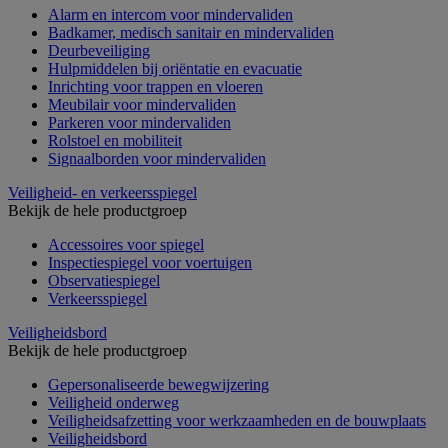
Alarm en intercom voor mindervaliden
Badkamer, medisch sanitair en mindervaliden
Deurbeveiliging
Hulpmiddelen bij oriëntatie en evacuatie
Inrichting voor trappen en vloeren
Meubilair voor mindervaliden
Parkeren voor mindervaliden
Rolstoel en mobiliteit
Signaalborden voor mindervaliden
Veiligheid- en verkeersspiegel
Bekijk de hele productgroep
Accessoires voor spiegel
Inspectiespiegel voor voertuigen
Observatiespiegel
Verkeersspiegel
Veiligheidsbord
Bekijk de hele productgroep
Gepersonaliseerde bewegwijzering
Veiligheid onderweg
Veiligheidsafzetting voor werkzaamheden en de bouwplaats
Veiligheidsbord