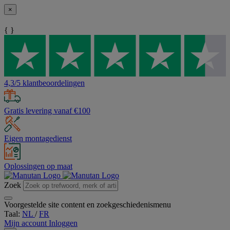
×
{ }
4,3/5 klantbeoordelingen
Gratis levering vanaf €100
Eigen montagedienst
Oplossingen op maat
Zoek
Voorgestelde site content en zoekgeschiedenismenu
Taal:
NL
/
FR
Mijn account
Inloggen