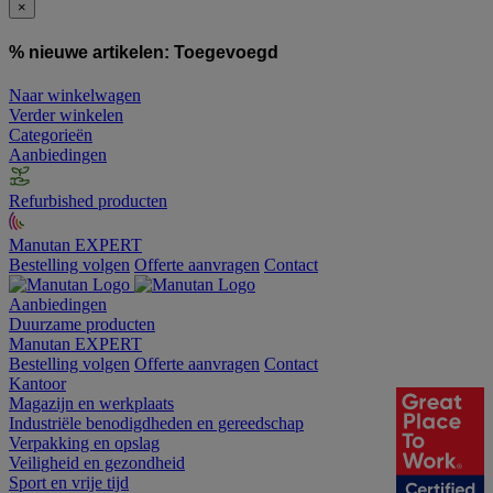
×
% nieuwe artikelen:
Toegevoegd
Naar winkelwagen
Verder winkelen
Categorieën
Aanbiedingen
Refurbished producten
Manutan EXPERT
Bestelling volgen
Offerte aanvragen
Contact
Aanbiedingen
Duurzame producten
Manutan EXPERT
Bestelling volgen
Offerte aanvragen
Contact
Kantoor
Magazijn en werkplaats
Industriële benodigdheden en gereedschap
Verpakking en opslag
Veiligheid en gezondheid
Sport en vrije tijd