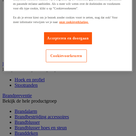
en passende reclame aanbieden. Als u meer wilt weten over de doeleinden en voorkeuren
voor elk type cookie, klikt u op "Cookievoorkeuren".
Afzetpaal met band
Afzetpaal met bord
En als je ervoor kiest om je bezoek zonder cookies voort te zetten, mag dat ook! Voor
Afzetpaal met ketting
meer informatie verwijzen we je naar
onze cookieverklaring.
Afzetpaal met koord
Beschermende afscherming
Beschermende rolbeugel
Accepteren en doorgaan
Modulaire afscherming
Muurhouder met riem
Signaalketting
Cookievoorkeuren
Bescherming en demper
Bekijk de hele productgroep
Hoek en profiel
Stootranden
Brandpreventie
Bekijk de hele productgroep
Brandalarm
Brandbestrijding accessoires
Brandblusser
Brandblusser hoes en steun
Branddeken