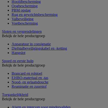
Hoofdbescherming
Oogbescherming
PBM opslag
Rug en gewrichtsbescherming
Valbeveiliging
Voetbescherming
Sloten en vergrendelingen
Bekijk de hele productgroep
Apparatuur in consignatie
Diefstalbeveiligingskabel en -ketting
Hangslot
Spoed en eerste hulp
Bekijk de hele productgroep
Brancard en rolstoel
EHBO-materiaal en -tas
Nood- en gelaatsdouche
Reanimatie en zuurstof
Toegankelijkheid
Bekijk de hele productgroep
Alarm en intercom voor mindervaliden