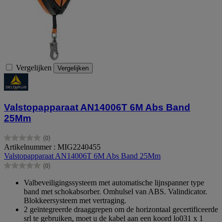
Vergelijken
Vergelijken
Valstopapparaat AN14006T 6M Abs Band
25Mm
(0)
0.0
Artikelnummer : MIG2240455
van
Valstopapparaat AN14006T 6M Abs Band 25Mm
de
(0)
5
0.0
sterren.
van
Valbeveiligingssysteem met automatische lijnspanner type
de
band met schokabsorber. Omhulsel van ABS. Valindicator.
5
Blokkeersysteem met vertraging.
sterren.
2 geïntegreerde draaggrepen om de horizontaal gecertificeerde
srl te gebruiken, moet u de kabel aan een koord lo031 x 1