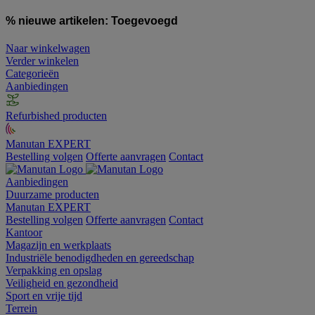
% nieuwe artikelen:
Toegevoegd
Naar winkelwagen
Verder winkelen
Categorieën
Aanbiedingen
Refurbished producten
Manutan EXPERT
Bestelling volgen
Offerte aanvragen
Contact
Aanbiedingen
Duurzame producten
Manutan EXPERT
Bestelling volgen
Offerte aanvragen
Contact
Kantoor
Magazijn en werkplaats
Industriële benodigdheden en gereedschap
Verpakking en opslag
Veiligheid en gezondheid
Sport en vrije tijd
Terrein