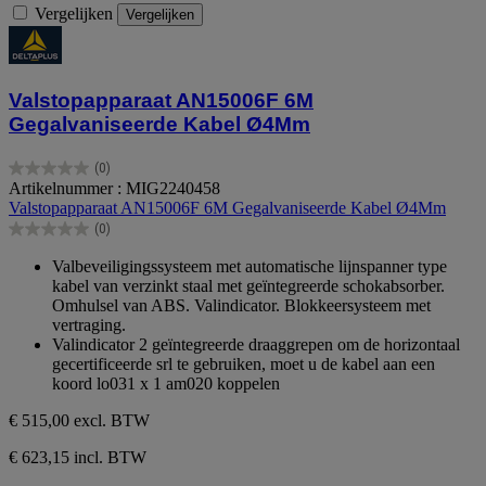
Vergelijken
Vergelijken
Valstopapparaat AN15006F 6M
Gegalvaniseerde Kabel Ø4Mm
(0)
0.0
Artikelnummer : MIG2240458
van
Valstopapparaat AN15006F 6M Gegalvaniseerde Kabel Ø4Mm
de
(0)
5
0.0
sterren.
van
Valbeveiligingssysteem met automatische lijnspanner type
de
kabel van verzinkt staal met geïntegreerde schokabsorber.
5
Omhulsel van ABS. Valindicator. Blokkeersysteem met
sterren.
vertraging.
Valindicator 2 geïntegreerde draaggrepen om de horizontaal
gecertificeerde srl te gebruiken, moet u de kabel aan een
koord lo031 x 1 am020 koppelen
€ 515,00
excl. BTW
€ 623,15 incl. BTW