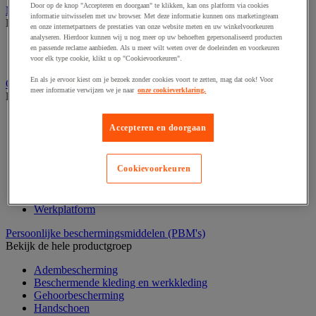
Door op de knop "Accepteren en doorgaan" te klikken, kan ons platform via cookies
Medische hulpmiddelen en oefentherapie
informatie uitwisselen met uw browser. Met deze informatie kunnen ons marketingteam
Bekijk de hele productgroep
en onze internetpartners de prestaties van onze website meten en uw winkelvoorkeuren
analyseren. Hierdoor kunnen wij u nog meer op uw behoeften gepersonaliseerd producten
Elektrostimulatie en echografie
en passende reclame aanbieden. Als u meer wilt weten over de doeleinden en voorkeuren
Revalidatie
voor elk type cookie, klikt u op "Cookievoorkeuren".
En als je ervoor kiest om je bezoek zonder cookies voort te zetten, mag dat ook! Voor
Opvangbak en opvangmaterieel
meer informatie verwijzen we je naar
onze cookieverklaring.
Bekijk de hele productgroep
Aftapsteun voor vaten
Accepteren en doorgaan
Containers voor buitenopslag
Gasflessenopslag
Laboratoriumlade
Cookievoorkeuren
Mobiele opvangbak
Opslagbox
Opvangbak
Werkplatform
Persoonlijke beschermingsmiddelen (PBM's)
Bekijk de hele productgroep
Adembescherming
Beschermende kleding en werkkleding
Gehoorbescherming
Handschoen