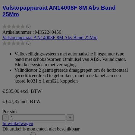
Valstopapparaat AN14008F 8M Abs Band
25Mm
(0)
0.0
Artikelnummer : MIG2240456
van
Valstopapparaat AN14008F 8M Abs Band 25Mm
de
(0)
5
0.0
sterren.
van
Valbeveiligingssysteem met automatische lijnspanner type
de
band met schokabsorber. Omhulsel van ABS. Valindicator.
5
Blokkeersysteem met vertraging.
sterren.
Valindicator 2 geïntegreerde draaggrepen om de horizontaal
gecertificeerde srl te gebruiken, moet u de kabel aan een
koord lo031 x 1 am021 koppelen
€ 535,00
excl. BTW
€ 647,35 incl. BTW
Per stuk
-
+
In winkelwagen
Dit artikel is momenteel niet beschikbaar