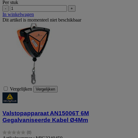
Per stuk
-
+
In winkelwagen
Dit artikel is momenteel niet beschikbaar
Vergelijken
Vergelijken
Valstopapparaat AN15006T 6M
Gegalvaniseerde Kabel Ø4Mm
(0)
0.0