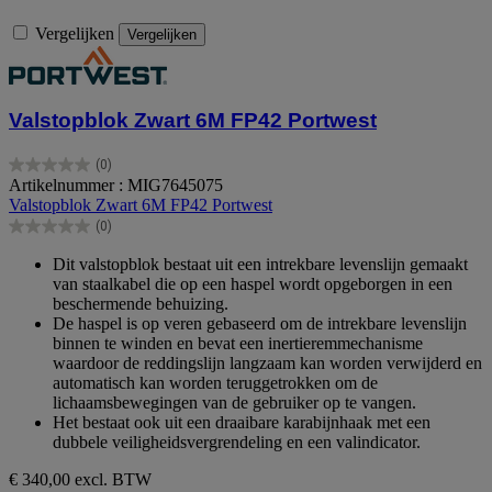
Vergelijken
Vergelijken
Valstopblok Zwart 6M FP42 Portwest
(0)
0.0
Artikelnummer : MIG7645075
van
Valstopblok Zwart 6M FP42 Portwest
de
(0)
5
0.0
sterren.
van
Dit valstopblok bestaat uit een intrekbare levenslijn gemaakt
de
van staalkabel die op een haspel wordt opgeborgen in een
5
beschermende behuizing.
sterren.
De haspel is op veren gebaseerd om de intrekbare levenslijn
binnen te winden en bevat een inertieremmechanisme
waardoor de reddingslijn langzaam kan worden verwijderd en
automatisch kan worden teruggetrokken om de
lichaamsbewegingen van de gebruiker op te vangen.
Het bestaat ook uit een draaibare karabijnhaak met een
dubbele veiligheidsvergrendeling en een valindicator.
€ 340,00
excl. BTW