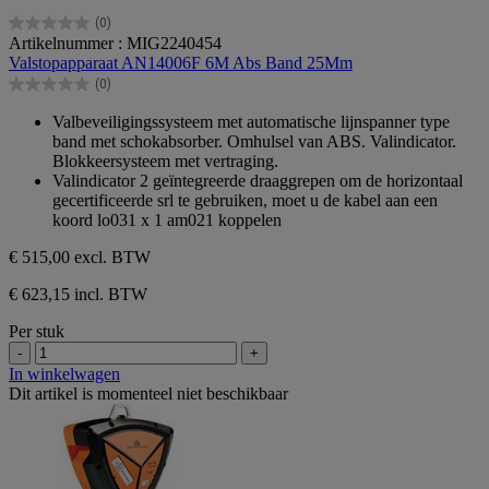
(0)
0.0
Artikelnummer : MIG2240454
van
Valstopapparaat AN14006F 6M Abs Band 25Mm
de
(0)
5
0.0
sterren.
van
Valbeveiligingssysteem met automatische lijnspanner type
de
band met schokabsorber. Omhulsel van ABS. Valindicator.
5
Blokkeersysteem met vertraging.
sterren.
Valindicator 2 geïntegreerde draaggrepen om de horizontaal
gecertificeerde srl te gebruiken, moet u de kabel aan een
koord lo031 x 1 am021 koppelen
€ 515,00
excl. BTW
€ 623,15 incl. BTW
Per stuk
-
+
In winkelwagen
Dit artikel is momenteel niet beschikbaar