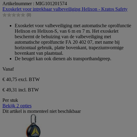
0.0
Artikelnummer : MIG101201574
van
Exoskelet voor intrekbaar valbeveiliging Helixon - Kratos Safety
de
(0)
5
0.0
sterren.
van
Exoskelet voor valbeveiliging met automatische oprolfunctie
de
Helixon en Helixon-S, van 6 m en 7 m. Het exoskelet
5
beschermt de behuizing van de valbeveiliging met
sterren.
automatische oprolfunctie FA 20 402 07, met name bij
horizontaal gebruik, platte bovenkant, trapeziumvormige
bovenkant van plaatstaal.
De beugel kan ook dienen als transporthandgreep.
Vanaf
€ 40,75
excl. BTW
€ 49,31 incl. BTW
Per stuk
Bekijk 2 opties
Dit artikel is momenteel niet beschikbaar