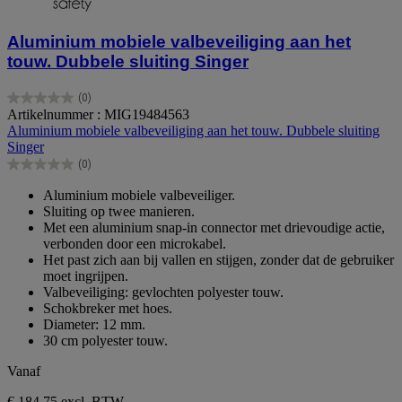
Aluminium mobiele valbeveiliging aan het
touw. Dubbele sluiting Singer
(0)
0.0
Artikelnummer : MIG19484563
van
Aluminium mobiele valbeveiliging aan het touw. Dubbele sluiting
de
Singer
5
(0)
sterren.
0.0
van
Aluminium mobiele valbeveiliger.
de
Sluiting op twee manieren.
5
Met een aluminium snap-in connector met drievoudige actie,
sterren.
verbonden door een microkabel.
Het past zich aan bij vallen en stijgen, zonder dat de gebruiker
moet ingrijpen.
Valbeveiliging: gevlochten polyester touw.
Schokbreker met hoes.
Diameter: 12 mm.
30 cm polyester touw.
Vanaf
€ 184,75
excl. BTW