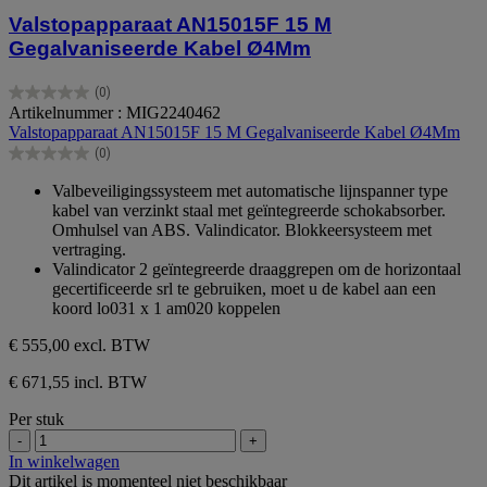
Valstopapparaat AN15015F 15 M
Gegalvaniseerde Kabel Ø4Mm
(0)
0.0
Artikelnummer : MIG2240462
van
Valstopapparaat AN15015F 15 M Gegalvaniseerde Kabel Ø4Mm
de
(0)
5
0.0
sterren.
van
Valbeveiligingssysteem met automatische lijnspanner type
de
kabel van verzinkt staal met geïntegreerde schokabsorber.
5
Omhulsel van ABS. Valindicator. Blokkeersysteem met
sterren.
vertraging.
Valindicator 2 geïntegreerde draaggrepen om de horizontaal
gecertificeerde srl te gebruiken, moet u de kabel aan een
koord lo031 x 1 am020 koppelen
€ 555,00
excl. BTW
€ 671,55 incl. BTW
Per stuk
-
+
In winkelwagen
Dit artikel is momenteel niet beschikbaar