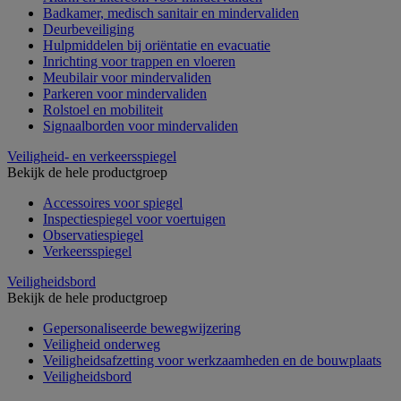
Badkamer, medisch sanitair en mindervaliden
Deurbeveiliging
Hulpmiddelen bij oriëntatie en evacuatie
Inrichting voor trappen en vloeren
Meubilair voor mindervaliden
Parkeren voor mindervaliden
Rolstoel en mobiliteit
Signaalborden voor mindervaliden
Veiligheid- en verkeersspiegel
Bekijk de hele productgroep
Accessoires voor spiegel
Inspectiespiegel voor voertuigen
Observatiespiegel
Verkeersspiegel
Veiligheidsbord
Bekijk de hele productgroep
Gepersonaliseerde bewegwijzering
Veiligheid onderweg
Veiligheidsafzetting voor werkzaamheden en de bouwplaats
Veiligheidsbord