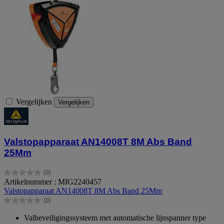
Vergelijken
Vergelijken
Valstopapparaat AN14008T 8M Abs Band
25Mm
(0)
0.0
Artikelnummer : MIG2240457
van
Valstopapparaat AN14008T 8M Abs Band 25Mm
de
(0)
5
0.0
sterren.
van
Valbeveiligingssysteem met automatische lijnspanner type
de