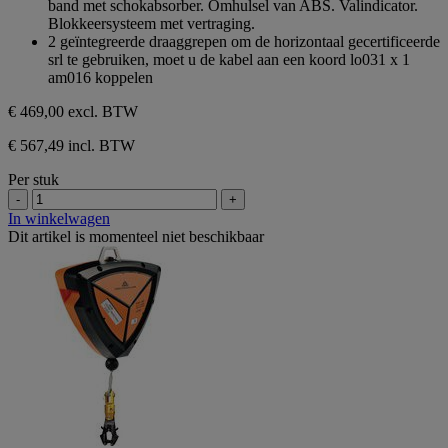
band met schokabsorber. Omhulsel van ABS. Valindicator.
5
Blokkeersysteem met vertraging.
sterren.
2 geïntegreerde draaggrepen om de horizontaal gecertificeerde
srl te gebruiken, moet u de kabel aan een koord lo031 x 1
am016 koppelen
€ 469,00
excl. BTW
€ 567,49 incl. BTW
Per stuk
-
+
In winkelwagen
Dit artikel is momenteel niet beschikbaar