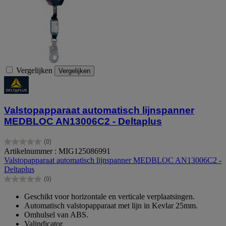
Vergelijken
Vergelijken
Valstopapparaat automatisch lijnspanner
MEDBLOC AN13006C2 - Deltaplus
(0)
0.0
Artikelnummer : MIG125086991
van
Valstopapparaat automatisch lijnspanner MEDBLOC AN13006C2 -
de
Deltaplus
5
(0)
sterren.
0.0
van
Geschikt voor horizontale en verticale verplaatsingen.
de
Automatisch valstopapparaat met lijn in Kevlar 25mm.
5
Omhulsel van ABS.
sterren.
Valindicator.