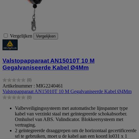
Vergelijken
Vergelijken
Valstopapparaat AN15010T 10 M
Gegalvaniseerde Kabel Ø4Mm
(0)
0.0
Artikelnummer : MIG2240461
van
Valstopapparaat AN15010T 10 M Gegalvaniseerde Kabel Ø4Mm
de
(0)
5
0.0
sterren.
van
Valbeveiligingssysteem met automatische lijnspanner type
de
kabel van verzinkt staal met geïntegreerde schokabsorber.
5
Omhulsel van ABS. Valindicator. Blokkeersysteem met
sterren.
vertraging.
2 geïntegreerde draaggrepen om de horizontaal gecertificeerde
srl te gebruiken, moet u de kabel aan een koord lo031 x 1