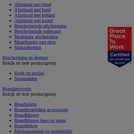
Afzetpaal met band
Afzetpaal met bord
Afzetpaal met ketting
Afzetpaal met koord
Beschermende afscherming
Beschermende rolbeugel
Modulaire afscherming
Muurhouder met riem
Signaalketting
Bescherming en demper
NOV 2025-NOV 2026
Bekijk de hele productgroep
BELGIUM
Hoek en profiel
Stootranden
Brandpreventie
Bekijk de hele productgroep
Brandalarm
Brandbestrijding accessoires
Brandblusser
Brandblusser hoes en steun
Branddeken
Meetapparatuur en rookmelder