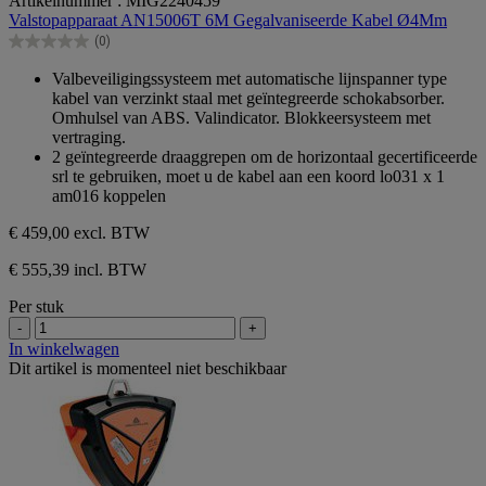
Artikelnummer : MIG2240459
van
Valstopapparaat AN15006T 6M Gegalvaniseerde Kabel Ø4Mm
de
(0)
5
0.0
sterren.
van
Valbeveiligingssysteem met automatische lijnspanner type
de
kabel van verzinkt staal met geïntegreerde schokabsorber.
5
Omhulsel van ABS. Valindicator. Blokkeersysteem met
sterren.
vertraging.
2 geïntegreerde draaggrepen om de horizontaal gecertificeerde
srl te gebruiken, moet u de kabel aan een koord lo031 x 1
am016 koppelen
€ 459,00
excl. BTW
€ 555,39 incl. BTW
Per stuk
-
+
In winkelwagen
Dit artikel is momenteel niet beschikbaar