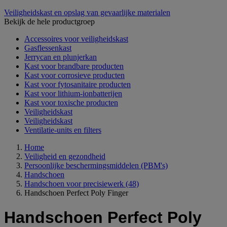
Veiligheidskast en opslag van gevaarlijke materialen
Bekijk de hele productgroep
Accessoires voor veiligheidskast
Gasflessenkast
Jerrycan en plunjerkan
Kast voor brandbare producten
Kast voor corrosieve producten
Kast voor fytosanitaire producten
Kast voor lithium-ionbatterijen
Kast voor toxische producten
Veiligheidskast
Veiligheidskast
Ventilatie-units en filters
Home
Veiligheid en gezondheid
Persoonlijke beschermingsmiddelen (PBM's)
Handschoen
Handschoen voor precisiewerk
(48)
Handschoen Perfect Poly Finger
Handschoen Perfect Poly