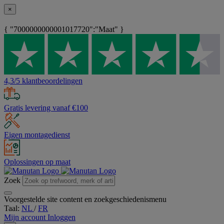
×
{ "7000000000001017720":"Maat" }
4,3/5 klantbeoordelingen
Gratis levering vanaf €100
Eigen montagedienst
Oplossingen op maat
Zoek
Voorgestelde site content en zoekgeschiedenismenu
Taal:
NL
/
FR
Mijn account
Inloggen