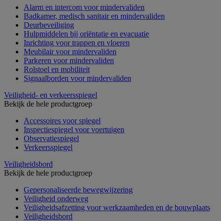
Alarm en intercom voor mindervaliden
Badkamer, medisch sanitair en mindervaliden
Deurbeveiliging
Hulpmiddelen bij oriëntatie en evacuatie
Inrichting voor trappen en vloeren
Meubilair voor mindervaliden
Parkeren voor mindervaliden
Rolstoel en mobiliteit
Signaalborden voor mindervaliden
Veiligheid- en verkeersspiegel
Bekijk de hele productgroep
Accessoires voor spiegel
Inspectiespiegel voor voertuigen
Observatiespiegel
Verkeersspiegel
Veiligheidsbord
Bekijk de hele productgroep
Gepersonaliseerde bewegwijzering
Veiligheid onderweg
Veiligheidsafzetting voor werkzaamheden en de bouwplaats
Veiligheidsbord