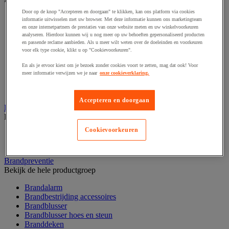
Door op de knop "Accepteren en doorgaan" te klikken, kan ons platform via cookies
Afzetpaal met band
informatie uitwisselen met uw browser. Met deze informatie kunnen ons marketingteam
Afzetpaal met bord
en onze internetpartners de prestaties van onze website meten en uw winkelvoorkeuren
Afzetpaal met ketting
analyseren. Hierdoor kunnen wij u nog meer op uw behoeften gepersonaliseerd producten
en passende reclame aanbieden. Als u meer wilt weten over de doeleinden en voorkeuren
Afzetpaal met koord
voor elk type cookie, klikt u op "Cookievoorkeuren".
Beschermende afscherming
Beschermende rolbeugel
En als je ervoor kiest om je bezoek zonder cookies voort te zetten, mag dat ook! Voor
Modulaire afscherming
meer informatie verwijzen we je naar
onze cookieverklaring.
Muurhouder met riem
Signaalketting
Accepteren en doorgaan
Bescherming en demper
Bekijk de hele productgroep
Cookievoorkeuren
Hoek en profiel
Stootranden
Brandpreventie
Bekijk de hele productgroep
Brandalarm
Brandbestrijding accessoires
Brandblusser
Brandblusser hoes en steun
Branddeken