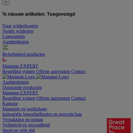
×
% nieuwe artikelen:
Toegevoegd
Naar winkelwagen
Verder winkelen
Categorieën
Aanbiedingen
Refurbished producten
Manutan EXPERT
Bestelling volgen
Offerte aanvragen
Contact
Aanbiedingen
Duurzame producten
Manutan EXPERT
Bestelling volgen
Offerte aanvragen
Contact
Kantoor
Magazijn en werkplaats
Industriële benodigdheden en gereedschap
Verpakking en opslag
Veiligheid en gezondheid
Sport en vrije tijd