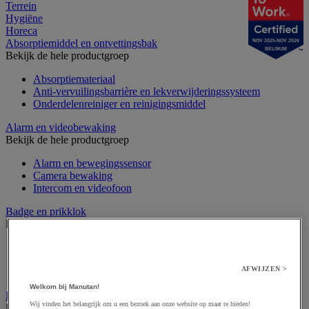
Terrein
Hygiëne
Horeca
Absorptiemiddel en ontvettingsbak
NOV 2025-NOV 2026
BELGIUM
Bekijk de hele productgroep
Absorptiemateriaal
Anti-vervuilingsbarrière en lekverwijderingssysteem
Onderdelenreiniger en reinigingsmiddel
Alarm en videobewaking
Bekijk de hele productgroep
Alarm en bewegingssensor
Camera bewaking
Intercom en videofoon
Badge en prikklok
Bekijk de hele productgroep
Badge en kaart
Draaihek en klapdeur
AFWIJZEN >
Prikklok en rondecontrole
Welkom bij Manutan!
Barrière- en beschermingspaal
Wij vinden het belangrijk om u een bezoek aan onze website op maat te bieden!
Bekijk de hele productgroep