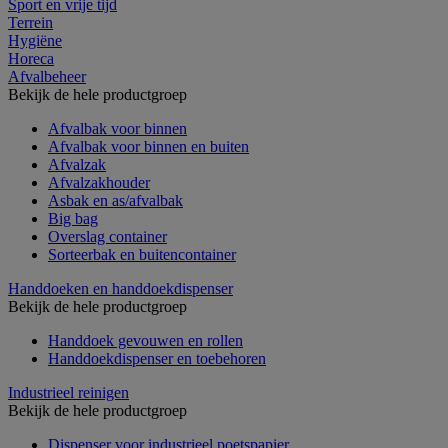
Sport en vrije tijd
Terrein
Hygiëne
Horeca
Afvalbeheer
Bekijk de hele productgroep
Afvalbak voor binnen
Afvalbak voor binnen en buiten
Afvalzak
Afvalzakhouder
Asbak en as/afvalbak
Big bag
Overslag container
Sorteerbak en buitencontainer
Handdoeken en handdoekdispenser
Bekijk de hele productgroep
Handdoek gevouwen en rollen
Handdoekdispenser en toebehoren
Industrieel reinigen
Bekijk de hele productgroep
Dispenser voor industrieel poetspapier