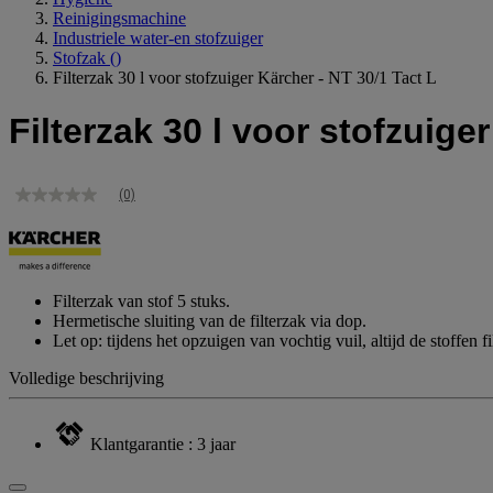
Reinigingsmachine
Industriele water-en stofzuiger
Stofzak
()
Filterzak 30 l voor stofzuiger Kärcher - NT 30/1 Tact L
Filterzak 30 l voor stofzuige
(0)
Geen
scorewaarde
Dezelfde
paginalink.
Filterzak van stof 5 stuks.
Hermetische sluiting van de filterzak via dop.
Let op: tijdens het opzuigen van vochtig vuil, altijd de stoffen f
Volledige beschrijving
Klantgarantie : 3 jaar