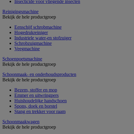
Insecticide voor vliegende insecten
Reinigingsmachine
Bekijk de hele productgroep
Eenschijf schrobmachine
Hogedrukreiniger
Industriele water-en stofzuiger
Schrobzuigmachine
Veegmachine
Schoenpoetsmachine
Bekijk de hele productgroep
Schoonmaak- en onderhoudsproducten
Bekijk de hele productgroep
Bezem, stoffer en mop
Emmer en uitwringpers
Huishoudelijke handschoen
Spons, doek en borstel
Stang en trekker voor raam
Schoonmaakwagen
Bekijk de hele productgroep