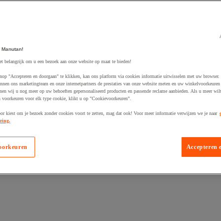
 Manutan!
et belangrijk om u een bezoek aan onze website op maat te bieden!
egevoegd aan winkelwagen
nop "Accepteren en doorgaan" te klikken, kan ons platform via cookies informatie uitwisselen met uw browser.
nnen ons marketingteam en onze internetpartners de prestaties van onze website meten en uw winkelvoorkeuren 
nen wij u nog meer op uw behoeften gepersonaliseerd producten en passende reclame aanbieden. Als u meer wil
n voorkeuren voor elk type cookie, klikt u op "Cookievoorkeuren".
oor kiest om je bezoek zonder cookies voort te zetten, mag dat ook! Voor meer informatie verwijzen we je naar
ring.
oorkeuren
Accepteren 