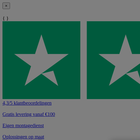
×
{ }
4,3/5 klantbeoordelingen
Gratis levering vanaf €100
Eigen montagedienst
Oplossingen op maat