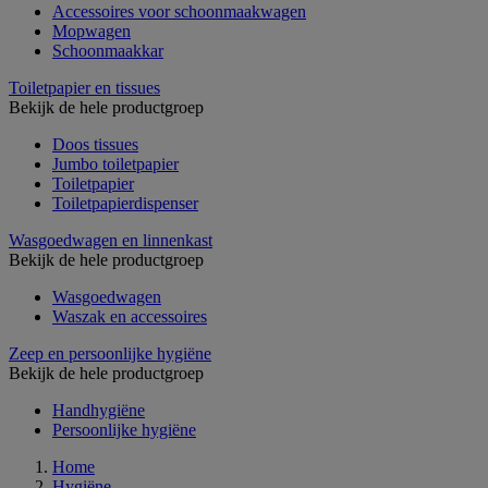
Accessoires voor schoonmaakwagen
Mopwagen
Schoonmaakkar
Toiletpapier en tissues
Bekijk de hele productgroep
Doos tissues
Jumbo toiletpapier
Toiletpapier
Toiletpapierdispenser
Wasgoedwagen en linnenkast
Bekijk de hele productgroep
Wasgoedwagen
Waszak en accessoires
Zeep en persoonlijke hygiëne
Bekijk de hele productgroep
Handhygiëne
Persoonlijke hygiëne
Home
Hygiëne