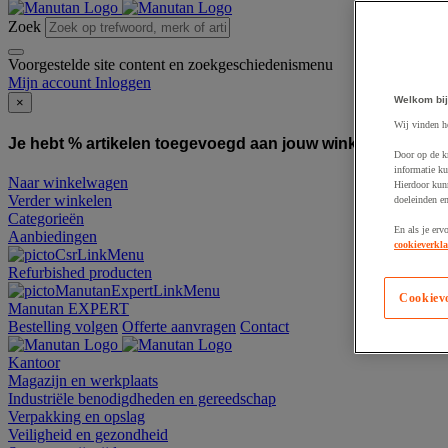
Zoek
Voorgestelde site content en zoekgeschiedenismenu
Mijn account
Inloggen
Welkom bij
×
Wij vinden h
Je hebt % artikelen toegevoegd aan jouw winkelwagen:
To
Door op de k
informatie ku
Naar winkelwagen
Hierdoor kun
Verder winkelen
doeleinden e
Categorieën
En als je erv
Aanbiedingen
cookieverkla
Refurbished producten
Cookiev
Manutan EXPERT
Bestelling volgen
Offerte aanvragen
Contact
Kantoor
Magazijn en werkplaats
Industriële benodigdheden en gereedschap
Verpakking en opslag
Veiligheid en gezondheid