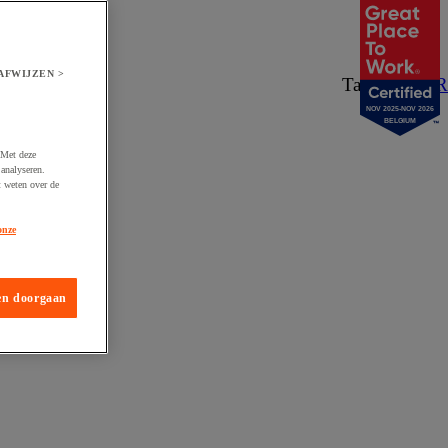
AFWIJZEN >
Taal:
NL
/
FR
NOV 2025-NOV 2026
BELGIUM
 Met deze
analyseren.
t weten over de
onze
en doorgaan