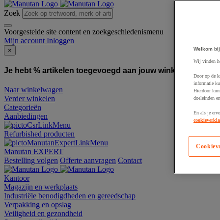
Zoek
Voorgestelde site content en zoekgeschiedenismenu
Mijn account
Inloggen
Welkom bij
×
Wij vinden h
Je hebt % artikelen toegevoegd aan jouw winkelwagen:
To
Door op de k
informatie ku
Naar winkelwagen
Hierdoor kun
Verder winkelen
doeleinden e
Categorieën
En als je erv
Aanbiedingen
cookieverkla
Refurbished producten
Cookiev
Manutan EXPERT
Bestelling volgen
Offerte aanvragen
Contact
Kantoor
Magazijn en werkplaats
Industriële benodigdheden en gereedschap
Verpakking en opslag
Veiligheid en gezondheid