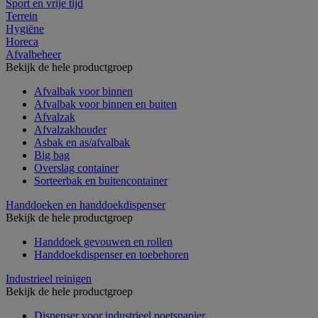
Sport en vrije tijd
Terrein
Hygiëne
Horeca
Afvalbeheer
Bekijk de hele productgroep
Afvalbak voor binnen
Afvalbak voor binnen en buiten
Afvalzak
Afvalzakhouder
Asbak en as/afvalbak
Big bag
Overslag container
Sorteerbak en buitencontainer
Handdoeken en handdoekdispenser
Bekijk de hele productgroep
Handdoek gevouwen en rollen
Handdoekdispenser en toebehoren
Industrieel reinigen
Bekijk de hele productgroep
Dispenser voor industrieel poetspapier