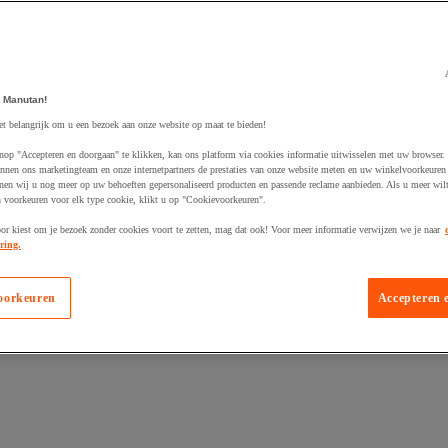
 Manutan!
et belangrijk om u een bezoek aan onze website op maat te bieden!
egevoegd aan winkelwagen
nop "Accepteren en doorgaan" te klikken, kan ons platform via cookies informatie uitwisselen met uw browser.
nnen ons marketingteam en onze internetpartners de prestaties van onze website meten en uw winkelvoorkeuren 
nen wij u nog meer op uw behoeften gepersonaliseerd producten en passende reclame aanbieden. Als u meer wil
n voorkeuren voor elk type cookie, klikt u op "Cookievoorkeuren".
oor kiest om je bezoek zonder cookies voort te zetten, mag dat ook! Voor meer informatie verwijzen we je naar
ring.
oorkeuren
Accepteren 