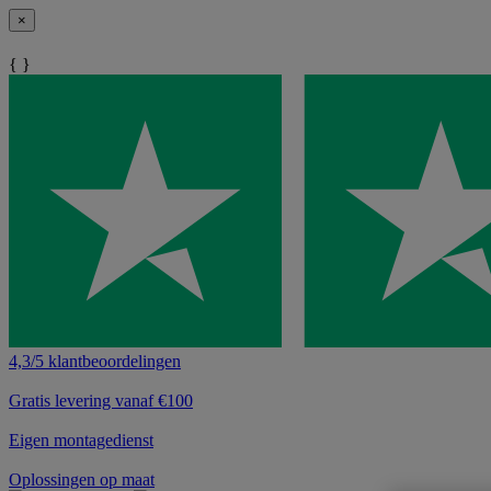
×
{ }
4,3/5 klantbeoordelingen
Gratis levering vanaf €100
Eigen montagedienst
Oplossingen op maat