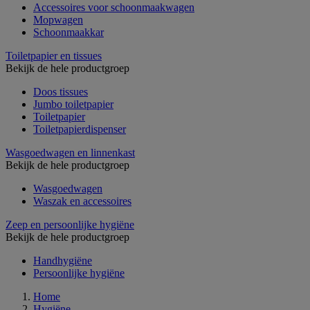
Accessoires voor schoonmaakwagen
Mopwagen
Schoonmaakkar
Toiletpapier en tissues
Bekijk de hele productgroep
Doos tissues
Jumbo toiletpapier
Toiletpapier
Toiletpapierdispenser
Wasgoedwagen en linnenkast
Bekijk de hele productgroep
Wasgoedwagen
Waszak en accessoires
Zeep en persoonlijke hygiëne
Bekijk de hele productgroep
Handhygiëne
Persoonlijke hygiëne
Home
Hygiëne