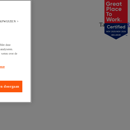
AFWIJZEN >
Taal:
NL
/
FR
NOV 2025-NOV 2026
BELGIUM
 Met deze
analyseren.
t weten over de
onze
en doorgaan