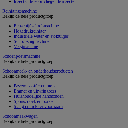
Insecticide voor vliegende insecten
Reinigingsmachine
Bekijk de hele productgroep
Eenschijf schrobmachine
Hogedrukreiniger
Industriele water-en stofzuiger
Schrobzuigmachine
Veegmachine
Schoenpoetsmachine
Bekijk de hele productgroep
Schoonmaak- en onderhoudsproducten
Bekijk de hele productgroep
Bezem, stoffer en mop
Emmer en uitwringpers
Huishoudelijke handschoen
Spons, doek en borstel
Stang en trekker voor raam
Schoonmaakwagen
Bekijk de hele productgroep