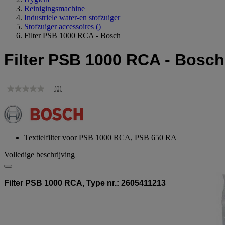
Reinigingsmachine
Industriele water-en stofzuiger
Stofzuiger accessoires
()
Filter PSB 1000 RCA - Bosch
Filter PSB 1000 RCA - Bosch
(0)
Geen
scorewaarde
Dezelfde
paginalink.
Textielfilter voor PSB 1000 RCA, PSB 650 RA
Volledige beschrijving
Filter PSB 1000 RCA, Type nr.: 2605411213