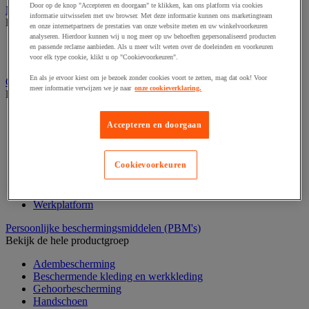
Door op de knop "Accepteren en doorgaan" te klikken, kan ons platform via cookies
Medische hulpmiddelen en oefentherapie
informatie uitwisselen met uw browser. Met deze informatie kunnen ons marketingteam
Bekijk de hele productgroep
en onze internetpartners de prestaties van onze website meten en uw winkelvoorkeuren
analyseren. Hierdoor kunnen wij u nog meer op uw behoeften gepersonaliseerd producten
Elektrostimulatie en echografie
en passende reclame aanbieden. Als u meer wilt weten over de doeleinden en voorkeuren
Revalidatie
voor elk type cookie, klikt u op "Cookievoorkeuren".
En als je ervoor kiest om je bezoek zonder cookies voort te zetten, mag dat ook! Voor
Opvangbak en opvangmaterieel
meer informatie verwijzen we je naar
onze cookieverklaring.
Bekijk de hele productgroep
Aftapsteun voor vaten
Accepteren en doorgaan
Containers voor buitenopslag
Gasflessenopslag
Laboratoriumlade
Cookievoorkeuren
Mobiele opvangbak
Opslagbox
Opvangbak
Werkplatform
Persoonlijke beschermingsmiddelen (PBM's)
Bekijk de hele productgroep
Adembescherming
Beschermende kleding en werkkleding
Gehoorbescherming
Handschoen