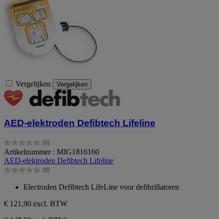
Vergelijken
Vergelijken
AED-elektroden Defibtech Lifeline
(0)
0.0
Artikelnummer : MIG1816160
van
AED-elektroden Defibtech Lifeline
de
(0)
5
0.0
sterren.
van
Electroden Defibtech LifeLine voor defibrillatoren
de
5
€ 121,90
excl. BTW
sterren.