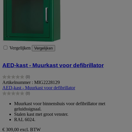
Vergelijken
Vergelijken
AED-kast - Muurkast voor defibrillator
(0)
0.0
Artikelnummer : MIG2228129
van
AED-kast - Muurkast voor defibrillator
de
(0)
5
0.0
sterren.
van
Muurkast voor binnenshuis voor defibrillator met
de
geluidssignaal.
5
Stalen kast met groot venster.
sterren.
RAL 6024.
€ 309,00
excl. BTW