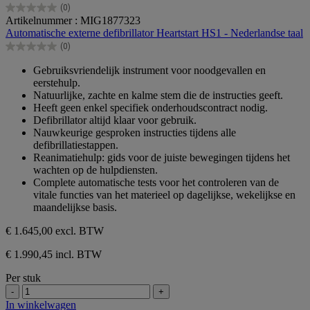
(0)
0.0
Artikelnummer : MIG1877323
van
Automatische externe defibrillator Heartstart HS1 - Nederlandse taal
de
(0)
5
0.0
sterren.
van
Gebruiksvriendelijk instrument voor noodgevallen en
de
eerstehulp.
5
Natuurlijke, zachte en kalme stem die de instructies geeft.
sterren.
Heeft geen enkel specifiek onderhoudscontract nodig.
Defibrillator altijd klaar voor gebruik.
Nauwkeurige gesproken instructies tijdens alle
defibrillatiestappen.
Reanimatiehulp: gids voor de juiste bewegingen tijdens het
wachten op de hulpdiensten.
Complete automatische tests voor het controleren van de
vitale functies van het materieel op dagelijkse, wekelijkse en
maandelijkse basis.
€ 1.645,00
excl. BTW
€ 1.990,45 incl. BTW
Per stuk
-
+
In winkelwagen