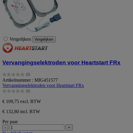
Vergelijken
Vergelijken
Vervangingselektroden voor Heartstart FRx
(0)
0.0
Artikelnummer : MIG451577
van
Vervangingselektroden voor Heartstart FRx
de
(0)
5
0.0
sterren.
van
€ 109,75
excl. BTW
de
5
€ 132,80 incl. BTW
sterren.
Per paar
-
+