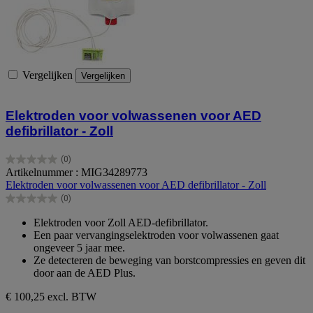
Vergelijken
Vergelijken
Elektroden voor volwassenen voor AED
defibrillator - Zoll
(0)
0.0
Artikelnummer : MIG34289773
van
Elektroden voor volwassenen voor AED defibrillator - Zoll
de
(0)
5
0.0
sterren.
van
Elektroden voor Zoll AED-defibrillator.
de
Een paar vervangingselektroden voor volwassenen gaat
5
ongeveer 5 jaar mee.
sterren.
Ze detecteren de beweging van borstcompressies en geven dit
door aan de AED Plus.
€ 100,25
excl. BTW