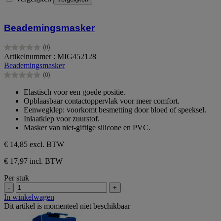
Beademingsmasker
(0)
0.0
Artikelnummer : MIG452128
van
Beademingsmasker
de
(0)
5
0.0
sterren.
van
Elastisch voor een goede positie.
de
Opblaasbaar contactoppervlak voor meer comfort.
5
Eenwegklep: voorkomt besmetting door bloed of speeksel.
sterren.
Inlaatklep voor zuurstof.
Masker van niet-giftige silicone en PVC.
€ 14,85
excl. BTW
€ 17,97 incl. BTW
Per stuk
-
+
In winkelwagen
Dit artikel is momenteel niet beschikbaar