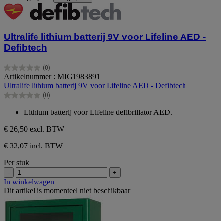
Ultralife lithium batterij 9V voor Lifeline AED -
Defibtech
(0)
0.0
Artikelnummer : MIG1983891
van
Ultralife lithium batterij 9V voor Lifeline AED - Defibtech
de
(0)
5
0.0
sterren.
van
Lithium batterij voor Lifeline defibrillator AED.
de
5
€ 26,50
excl. BTW
sterren.
€ 32,07 incl. BTW
Per stuk
-
+
In winkelwagen
Dit artikel is momenteel niet beschikbaar