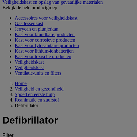
Veiligheidskast en opslag van gevaarlijke materialen
Bekijk de hele productgroep
Accessoires voor veiligheidskast
Gasflessenkast
Jerrycan en plunjerkan
Kast voor brandbare producten
Kast voor corrosieve producten
Kast voor fytosanitaire producten
Kast voor lithium-ionbatterijen
Kast voor toxische producten
Veiligheidskast
Veiligheidskast
Ventilatie-units en filters
Home
Veiligheid en gezondheid
Spoed en eerste hulp
Reanimatie en zuurstof
Defibrillator
Defibrillator
Filter