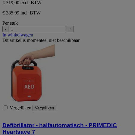
sterren.
€ 319,00
excl. BTW
€ 385,99 incl. BTW
Per stuk
-
+
In winkelwagen
Dit artikel is momenteel niet beschikbaar
Vergelijken
Vergelijken
Defibrillator - halfautomatisch - PRIMEDIC
Heartsave 7