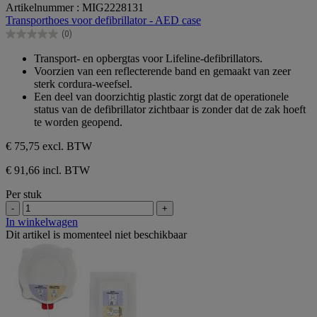
Artikelnummer : MIG2228131
van
Transporthoes voor defibrillator - AED case
de
(0)
5
0.0
sterren.
van
Transport- en opbergtas voor Lifeline-defibrillators.
de
Voorzien van een reflecterende band en gemaakt van zeer
5
sterk cordura-weefsel.
sterren.
Een deel van doorzichtig plastic zorgt dat de operationele
status van de defibrillator zichtbaar is zonder dat de zak hoeft
te worden geopend.
€ 75,75
excl. BTW
€ 91,66 incl. BTW
Per stuk
-
+
In winkelwagen
Dit artikel is momenteel niet beschikbaar