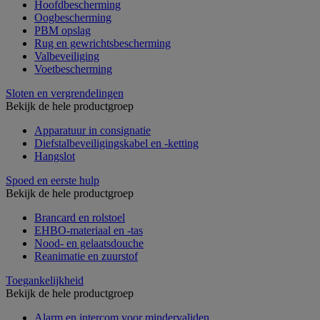
Hoofdbescherming
Oogbescherming
PBM opslag
Rug en gewrichtsbescherming
Valbeveiliging
Voetbescherming
Sloten en vergrendelingen
Bekijk de hele productgroep
Apparatuur in consignatie
Diefstalbeveiligingskabel en -ketting
Hangslot
Spoed en eerste hulp
Bekijk de hele productgroep
Brancard en rolstoel
EHBO-materiaal en -tas
Nood- en gelaatsdouche
Reanimatie en zuurstof
Toegankelijkheid
Bekijk de hele productgroep
Alarm en intercom voor mindervaliden