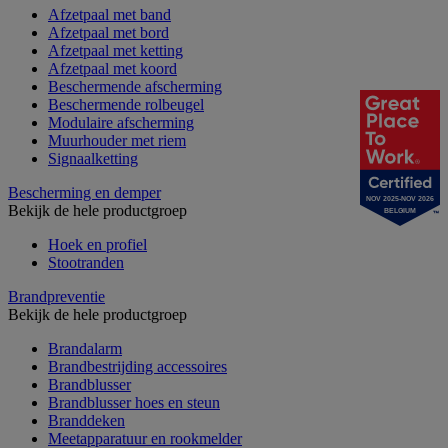
Afzetpaal met band
Afzetpaal met bord
Afzetpaal met ketting
Afzetpaal met koord
Beschermende afscherming
Beschermende rolbeugel
Modulaire afscherming
Muurhouder met riem
Signaalketting
Bescherming en demper
NOV 2025-NOV 2026
Bekijk de hele productgroep
BELGIUM
Hoek en profiel
Stootranden
Brandpreventie
Bekijk de hele productgroep
Brandalarm
Brandbestrijding accessoires
Brandblusser
Brandblusser hoes en steun
Branddeken
Meetapparatuur en rookmelder