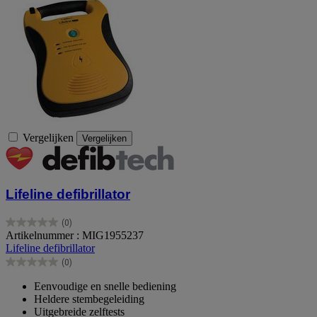
Vergelijken
Vergelijken
Lifeline defibrillator
(0)
0.0
Artikelnummer : MIG1955237
van
Lifeline defibrillator
de
(0)
5
0.0
sterren.
van
Eenvoudige en snelle bediening
de
Heldere stembegeleiding
5
Uitgebreide zelftests