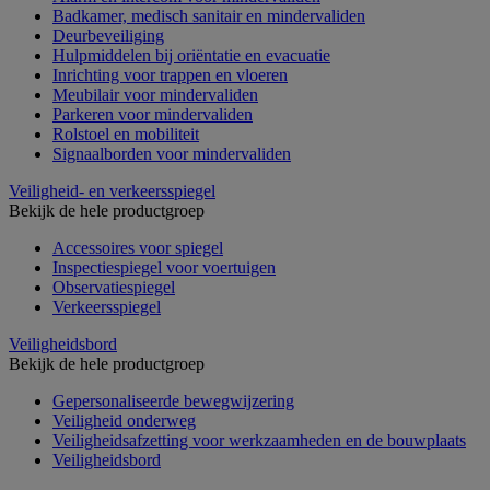
Badkamer, medisch sanitair en mindervaliden
Deurbeveiliging
Hulpmiddelen bij oriëntatie en evacuatie
Inrichting voor trappen en vloeren
Meubilair voor mindervaliden
Parkeren voor mindervaliden
Rolstoel en mobiliteit
Signaalborden voor mindervaliden
Veiligheid- en verkeersspiegel
Bekijk de hele productgroep
Accessoires voor spiegel
Inspectiespiegel voor voertuigen
Observatiespiegel
Verkeersspiegel
Veiligheidsbord
Bekijk de hele productgroep
Gepersonaliseerde bewegwijzering
Veiligheid onderweg
Veiligheidsafzetting voor werkzaamheden en de bouwplaats
Veiligheidsbord