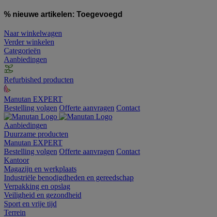
% nieuwe artikelen:
Toegevoegd
Naar winkelwagen
Verder winkelen
Categorieën
Aanbiedingen
Refurbished producten
Manutan EXPERT
Bestelling volgen
Offerte aanvragen
Contact
Aanbiedingen
Duurzame producten
Manutan EXPERT
Bestelling volgen
Offerte aanvragen
Contact
Kantoor
Magazijn en werkplaats
Industriële benodigdheden en gereedschap
Verpakking en opslag
Veiligheid en gezondheid
Sport en vrije tijd
Terrein