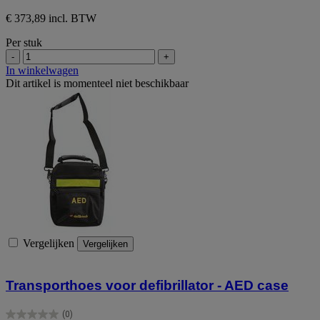
€ 373,89 incl. BTW
Per stuk
-
+
In winkelwagen
Dit artikel is momenteel niet beschikbaar
Vergelijken
Vergelijken
Transporthoes voor defibrillator - AED case
(0)
0.0