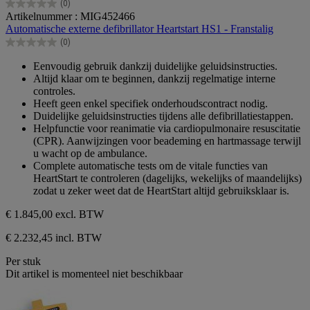
(0)
0.0
Artikelnummer : MIG452466
van
Automatische externe defibrillator Heartstart HS1 - Franstalig
de
(0)
5
0.0
sterren.
van
Eenvoudig gebruik dankzij duidelijke geluidsinstructies.
de
Altijd klaar om te beginnen, dankzij regelmatige interne
5
controles.
sterren.
Heeft geen enkel specifiek onderhoudscontract nodig.
Duidelijke geluidsinstructies tijdens alle defibrillatiestappen.
Helpfunctie voor reanimatie via cardiopulmonaire resuscitatie
(CPR). Aanwijzingen voor beademing en hartmassage terwijl
u wacht op de ambulance.
Complete automatische tests om de vitale functies van
HeartStart te controleren (dagelijks, wekelijks of maandelijks)
zodat u zeker weet dat de HeartStart altijd gebruiksklaar is.
€ 1.845,00
excl. BTW
€ 2.232,45 incl. BTW
Per stuk
Dit artikel is momenteel niet beschikbaar