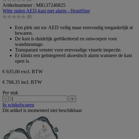
0.0
Artikelnummer : MIG37246825
van
Witte stalen AED-kast met alarm - HeartSine
de
(0)
5
0.0
sterren.
van
Een plek om uw AED veilig maar eenvoudig toegankelijk te
de
bewaren.
5
De kast is duidelijk geëtiketteerd en ontworpen voor
sterren.
wandmontage.
Transparant venster voor eenvoudige visuele inspectie.
Er klinkt een geïntegreerd akoestisch alarm wanneer de kast
open is.
€ 635,00
excl. BTW
€ 768,35 incl. BTW
Per stuk
-
+
In winkelwagen
Dit artikel is momenteel niet beschikbaar