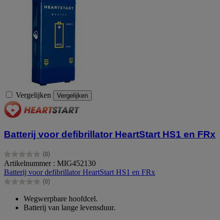
Vergelijken
Vergelijken
Batterij voor defibrillator HeartStart HS1 en FRx
(0)
0.0
Artikelnummer : MIG452130
van
Batterij voor defibrillator HeartStart HS1 en FRx
de
(0)
5
0.0
sterren.
van
Wegwerpbare hoofdcel.
de
Batterij van lange levensduur.
5