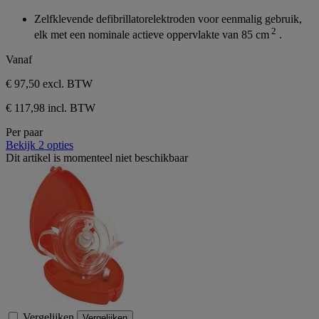
0.0
sterren.
van
Zelfklevende defibrillatorelektroden voor eenmalig gebruik,
de
2
elk met een nominale actieve oppervlakte van 85 cm
.
5
sterren.
Vanaf
€ 97,50
excl. BTW
€ 117,98 incl. BTW
Per paar
Bekijk 2 opties
Dit artikel is momenteel niet beschikbaar
Vergelijken
Vergelijken