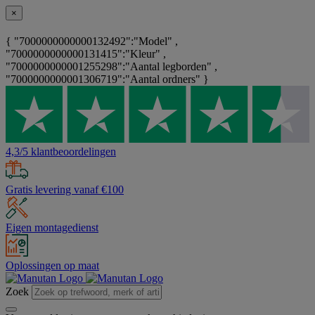
×
{ "7000000000000132492":"Model" ,
"7000000000000131415":"Kleur" ,
"7000000000001255298":"Aantal legborden" ,
"7000000000001306719":"Aantal ordners" }
4,3/5 klantbeoordelingen
Gratis levering vanaf €100
Eigen montagedienst
Oplossingen op maat
Zoek