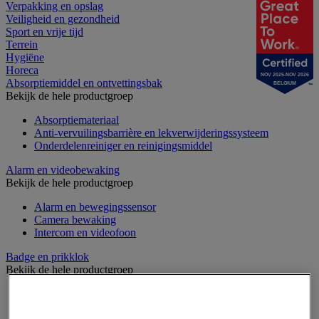
Verpakking en opslag
Veiligheid en gezondheid
Sport en vrije tijd
Terrein
Hygiëne
Horeca
NOV 2025-NOV 2026
Absorptiemiddel en ontvettingsbak
BELGIUM
Bekijk de hele productgroep
Absorptiemateriaal
Anti-vervuilingsbarrière en lekverwijderingssysteem
Onderdelenreiniger en reinigingsmiddel
Alarm en videobewaking
Bekijk de hele productgroep
Alarm en bewegingssensor
Camera bewaking
Intercom en videofoon
Badge en prikklok
Bekijk de hele productgroep
Badge en kaart
Draaihek en klapdeur