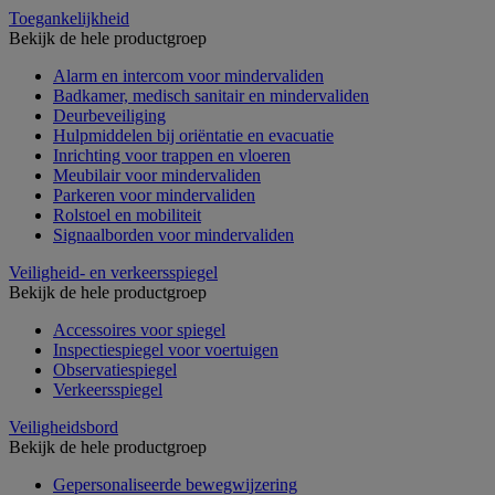
Toegankelijkheid
Bekijk de hele productgroep
Alarm en intercom voor mindervaliden
Badkamer, medisch sanitair en mindervaliden
Deurbeveiliging
Hulpmiddelen bij oriëntatie en evacuatie
Inrichting voor trappen en vloeren
Meubilair voor mindervaliden
Parkeren voor mindervaliden
Rolstoel en mobiliteit
Signaalborden voor mindervaliden
Veiligheid- en verkeersspiegel
Bekijk de hele productgroep
Accessoires voor spiegel
Inspectiespiegel voor voertuigen
Observatiespiegel
Verkeersspiegel
Veiligheidsbord
Bekijk de hele productgroep
Gepersonaliseerde bewegwijzering