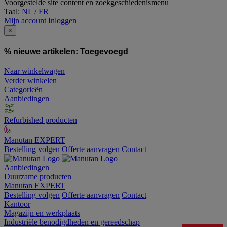
Voorgestelde site content en zoekgeschiedenismenu
Taal:
NL
/
FR
Mijn account
Inloggen
×
% nieuwe artikelen:
Toegevoegd
Naar winkelwagen
Verder winkelen
Categorieën
Aanbiedingen
Refurbished producten
Manutan EXPERT
Bestelling volgen
Offerte aanvragen
Contact
Aanbiedingen
Duurzame producten
Manutan EXPERT
Bestelling volgen
Offerte aanvragen
Contact
Kantoor
Magazijn en werkplaats
Industriële benodigdheden en gereedschap