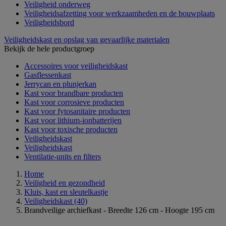
Veiligheid onderweg
Veiligheidsafzetting voor werkzaamheden en de bouwplaats
Veiligheidsbord
Veiligheidskast en opslag van gevaarlijke materialen
Bekijk de hele productgroep
Accessoires voor veiligheidskast
Gasflessenkast
Jerrycan en plunjerkan
Kast voor brandbare producten
Kast voor corrosieve producten
Kast voor fytosanitaire producten
Kast voor lithium-ionbatterijen
Kast voor toxische producten
Veiligheidskast
Veiligheidskast
Ventilatie-units en filters
Home
Veiligheid en gezondheid
Kluis, kast en sleutelkastje
Veiligheidskast
(40)
Brandveilige archiefkast - Breedte 126 cm - Hoogte 195 cm