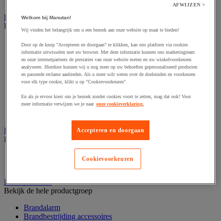
Prikklok en rondecontrole
AFWIJZEN >
Barrière- en beschermingspaal
Welkom bij Manutan!
Bekijk de hele productgroep
Wij vinden het belangrijk om u een bezoek aan onze website op maat te bieden!
Afzetpaal met band
Door op de knop "Accepteren en doorgaan" te klikken, kan ons platform via cookies
Afzetpaal met bord
informatie uitwisselen met uw browser. Met deze informatie kunnen ons marketingteam
Afzetpaal met ketting
en onze internetpartners de prestaties van onze website meten en uw winkelvoorkeuren
analyseren. Hierdoor kunnen wij u nog meer op uw behoeften gepersonaliseerd producten
Afzetpaal met koord
en passende reclame aanbieden. Als u meer wilt weten over de doeleinden en voorkeuren
Beschermende afscherming
voor elk type cookie, klikt u op "Cookievoorkeuren".
Beschermende rolbeugel
Modulaire afscherming
En als je ervoor kiest om je bezoek zonder cookies voort te zetten, mag dat ook! Voor
Muurhouder met riem
meer informatie verwijzen we je naar
onze cookieverklaring.
Signaalketting
Bescherming en demper
Accepteren en doorgaan
Bekijk de hele productgroep
Hoek en profiel
Cookievoorkeuren
Stootranden
Brandpreventie
Bekijk de hele productgroep
Brandalarm
Brandbestrijding accessoires