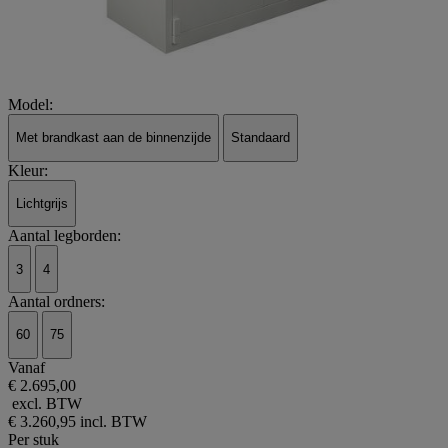
Model:
Met brandkast aan de binnenzijde
Standaard
Kleur:
Lichtgrijs
Aantal legborden:
3
4
Aantal ordners:
60
75
Vanaf
€ 2.695,00
excl. BTW
€ 3.260,95
incl. BTW
Per stuk