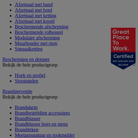
Afzetpaal met band
Afzetpaal met bord
Afzetpaal met ketting
Afzetpaal met koord
Beschermende afscherming
Beschermende rolbeugel
Modulaire afscherming
Muurhouder met riem
Signaalketting
Bescherming en demper
NOV 2025-NOV 2026
Bekijk de hele productgroep
BELGIUM
Hoek en profiel
Stootranden
Brandpreventie
Bekijk de hele productgroep
Brandalarm
Brandbestrijding accessoires
Brandblusser
Brandblusser hoes en steun
Branddeken
Meetapparatuur en rookmelder