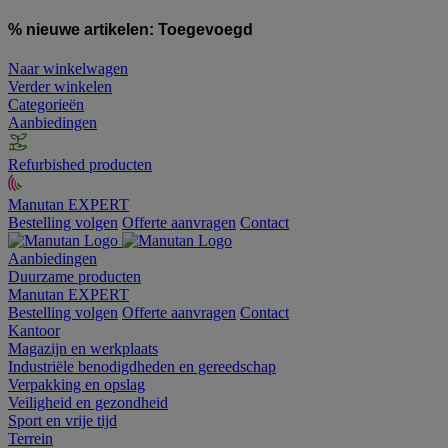
% nieuwe artikelen:
Toegevoegd
Naar winkelwagen
Verder winkelen
Categorieën
Aanbiedingen
Refurbished producten
Manutan EXPERT
Bestelling volgen
Offerte aanvragen
Contact
Aanbiedingen
Duurzame producten
Manutan EXPERT
Bestelling volgen
Offerte aanvragen
Contact
Kantoor
Magazijn en werkplaats
Industriële benodigdheden en gereedschap
Verpakking en opslag
Veiligheid en gezondheid
Sport en vrije tijd
Terrein