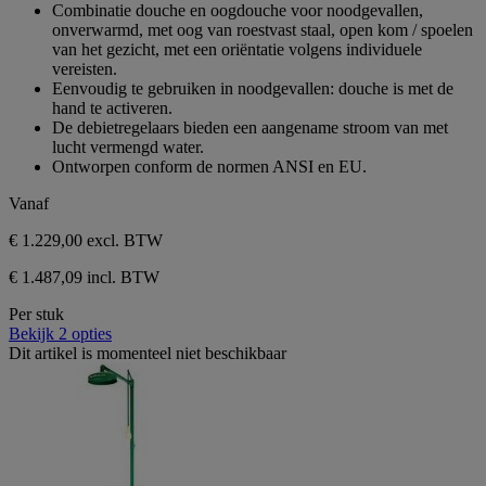
van
Combinatie douche en oogdouche voor noodgevallen,
de
onverwarmd, met oog van roestvast staal, open kom / spoelen
5
van het gezicht, met een oriëntatie volgens individuele
sterren.
vereisten.
Eenvoudig te gebruiken in noodgevallen: douche is met de
hand te activeren.
De debietregelaars bieden een aangename stroom van met
lucht vermengd water.
Ontworpen conform de normen ANSI en EU.
Vanaf
€ 1.229,00
excl. BTW
€ 1.487,09 incl. BTW
Per stuk
Bekijk 2 opties
Dit artikel is momenteel niet beschikbaar