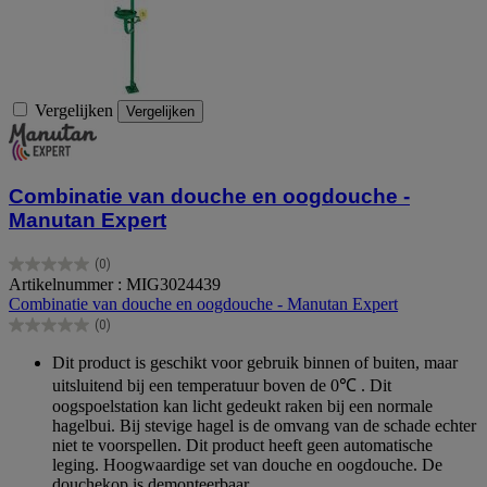
Vergelijken
Vergelijken
Combinatie van douche en oogdouche -
Manutan Expert
(0)
0.0
Artikelnummer : MIG3024439
van
Combinatie van douche en oogdouche - Manutan Expert
de
(0)
5
0.0
sterren.
van
Dit product is geschikt voor gebruik binnen of buiten, maar
de
uitsluitend bij een temperatuur boven de 0℃ . Dit
5
oogspoelstation kan licht gedeukt raken bij een normale
sterren.
hagelbui. Bij stevige hagel is de omvang van de schade echter
niet te voorspellen. Dit product heeft geen automatische
leging. Hoogwaardige set van douche en oogdouche. De
douchekop is demonteerbaar.