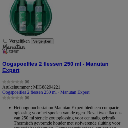
Vergelijken
Vergelijken
Oogspoelfles 2 flessen 250 ml - Manutan
Expert
(0)
0.0
Artikelnummer : MIG88294221
van
Oogspoelfles 2 flessen 250 ml - Manutan Expert
de
(0)
5
0.0
sterren.
van
Het oogdouchestation Manutan Expert biedt een compacte
de
oplossing voor het spoelen van de ogen. Bevat twee flacons
5
van 250 ml steriele zoutoplossing voor eenmalig gebruik.
sterren.
Thermisch gevormde houder met stofwerende sluiting voor