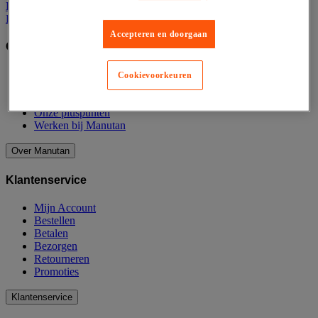
Hygiëne
Horeca
Accepteren en doorgaan
Over Manutan
Contact
Cookievoorkeuren
Over ons
Duurzaamheid bij Manutan
Onze pluspunten
Werken bij Manutan
Over Manutan
Klantenservice
Mijn Account
Bestellen
Betalen
Bezorgen
Retourneren
Promoties
Klantenservice