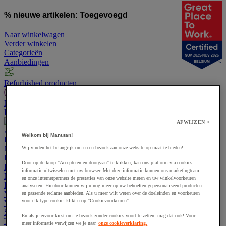
% nieuwe artikelen:
Toegevoegd
Naar winkelwagen
Verder winkelen
Categorieën
NOV 2025-NOV 2026
Aanbiedingen
BELGIUM
Refurbished producten
Manutan EXPERT
Bestelling volgen
Offerte aanvragen
Contact
AFWIJZEN >
Aanbiedingen
Welkom bij Manutan!
Duurzame producten
Manutan EXPERT
Wij vinden het belangrijk om u een bezoek aan onze website op maat te bieden!
Bestelling volgen
Offerte aanvragen
Contact
Door op de knop "Accepteren en doorgaan" te klikken, kan ons platform via cookies
Kantoor
informatie uitwisselen met uw browser. Met deze informatie kunnen ons marketingteam
Magazijn en werkplaats
en onze internetpartners de prestaties van onze website meten en uw winkelvoorkeuren
Industriële benodigdheden en gereedschap
analyseren. Hierdoor kunnen wij u nog meer op uw behoeften gepersonaliseerd producten
Verpakking en opslag
en passende reclame aanbieden. Als u meer wilt weten over de doeleinden en voorkeuren
voor elk type cookie, klikt u op "Cookievoorkeuren".
Veiligheid en gezondheid
Sport en vrije tijd
En als je ervoor kiest om je bezoek zonder cookies voort te zetten, mag dat ook! Voor
Terrein
meer informatie verwijzen we je naar
onze cookieverklaring.