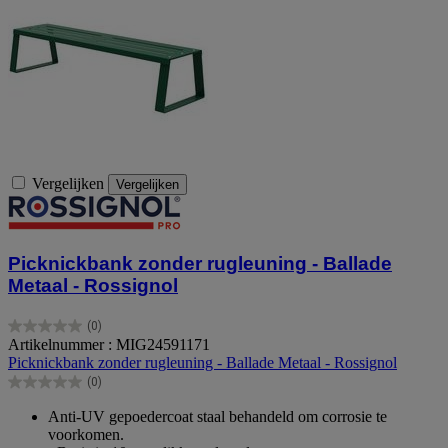
Vergelijken
Vergelijken
Picknickbank zonder rugleuning - Ballade
Metaal - Rossignol
(0)
0.0
Artikelnummer : MIG24591171
van
Picknickbank zonder rugleuning - Ballade Metaal - Rossignol
de
(0)
5
0.0
sterren.
van
Anti-UV gepoedercoat staal behandeld om corrosie te
de
voorkomen.
5