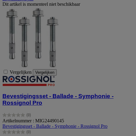
Dit artikel is momenteel niet beschikbaar
Vergelijken
Vergelijken
Bevestigingsset - Ballade - Symphonie -
Rossignol Pro
(0)
0.0
Artikelnummer : MIG24490145
van
Bevestigingsset - Ballade - Symphonie - Rossignol Pro
de
(0)
5
0.0