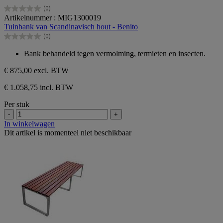
(0)
0.0
Artikelnummer : MIG1300019
van
Tuinbank van Scandinavisch hout - Benito
de
(0)
5
0.0
sterren.
van
Bank behandeld tegen vermolming, termieten en insecten.
de
5
€ 875,00
excl. BTW
sterren.
€ 1.058,75 incl. BTW
Per stuk
-
+
In winkelwagen
Dit artikel is momenteel niet beschikbaar