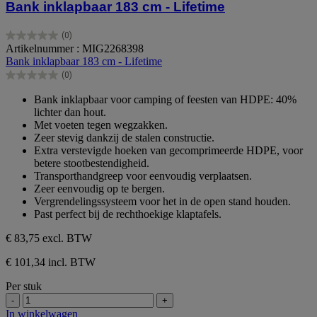
Bank inklapbaar 183 cm - Lifetime
(0)
0.0
Artikelnummer : MIG2268398
van
Bank inklapbaar 183 cm - Lifetime
de
(0)
5
0.0
sterren.
van
Bank inklapbaar voor camping of feesten van HDPE: 40%
de
lichter dan hout.
5
Met voeten tegen wegzakken.
sterren.
Zeer stevig dankzij de stalen constructie.
Extra verstevigde hoeken van gecomprimeerde HDPE, voor
betere stootbestendigheid.
Transporthandgreep voor eenvoudig verplaatsen.
Zeer eenvoudig op te bergen.
Vergrendelingssysteem voor het in de open stand houden.
Past perfect bij de rechthoekige klaptafels.
€ 83,75
excl. BTW
€ 101,34 incl. BTW
Per stuk
-
+
In winkelwagen