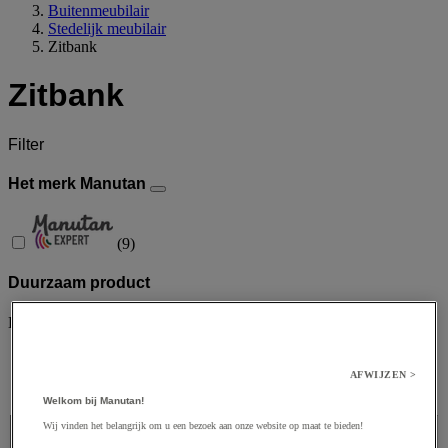
Buitenmeubilair
Stedelijk meubilair
Zitbank
Zitbank
Filter
Het merk Manutan
(
9
)
Duurzaam product
Lees meer over onze duurzame aanpak
AFWIJZEN >
ja
(
8
)
Welkom bij Manutan!
Prijs
Wij vinden het belangrijk om u een bezoek aan onze website op maat te bieden!