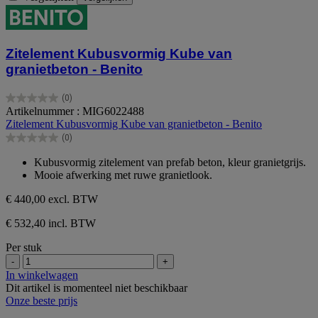
Zitelement Kubusvormig Kube van
granietbeton - Benito
(0)
0.0
Artikelnummer : MIG6022488
van
Zitelement Kubusvormig Kube van granietbeton - Benito
de
(0)
5
0.0
sterren.
van
Kubusvormig zitelement van prefab beton, kleur granietgrijs.
de
Mooie afwerking met ruwe granietlook.
5
sterren.
€ 440,00
excl. BTW
€ 532,40 incl. BTW
Per stuk
-
+
In winkelwagen
Dit artikel is momenteel niet beschikbaar
Onze beste prijs