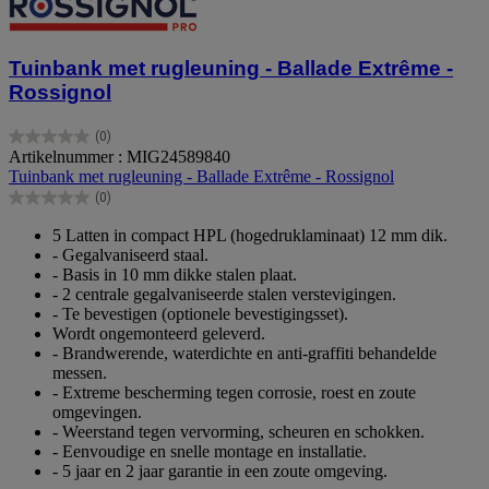
Tuinbank met rugleuning - Ballade Extrême -
Rossignol
(0)
0.0
Artikelnummer : MIG24589840
van
Tuinbank met rugleuning - Ballade Extrême - Rossignol
de
(0)
5
0.0
sterren.
van
5 Latten in compact HPL (hogedruklaminaat) 12 mm dik.
de
- Gegalvaniseerd staal.
5
- Basis in 10 mm dikke stalen plaat.
sterren.
- 2 centrale gegalvaniseerde stalen verstevigingen.
- Te bevestigen (optionele bevestigingsset).
Wordt ongemonteerd geleverd.
- Brandwerende, waterdichte en anti-graffiti behandelde
messen.
- Extreme bescherming tegen corrosie, roest en zoute
omgevingen.
- Weerstand tegen vervorming, scheuren en schokken.
- Eenvoudige en snelle montage en installatie.
- 5 jaar en 2 jaar garantie in een zoute omgeving.