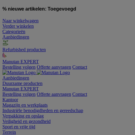
% nieuwe artikelen:
Toegevoegd
Naar winkelwagen
Verder winkelen
Categorieën
Aanbiedingen
Refurbished producten
Manutan EXPERT
Bestelling volgen
Offerte aanvragen
Contact
Aanbiedingen
Duurzame producten
Manutan EXPERT
Bestelling volgen
Offerte aanvragen
Contact
Kantoor
Magazijn en werkplaats
Industriële benodigdheden en gereedschap
Verpakking en opslag
Veiligheid en gezondheid
Sport en vrije tijd
Terrein