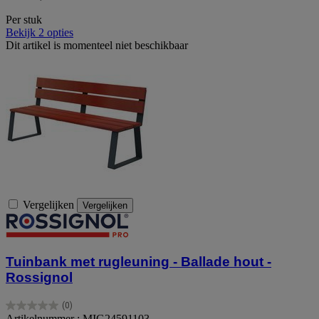
Per stuk
Bekijk 2 opties
Dit artikel is momenteel niet beschikbaar
Vergelijken
Vergelijken
Tuinbank met rugleuning - Ballade hout -
Rossignol
(0)
0.0
Artikelnummer : MIG24591103