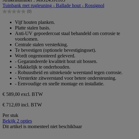
van
Tuinbank met rugleuning - Ballade hout - Rossignol
de
(0)
5
0.0
sterren.
van
Vijf houten planken.
de
Platte stalen basis.
5
Anti-UV gepoedercoat staal behandeld om corrosie te
sterren.
voorkomen.
Centrale stalen versterking.
Te bevestigen (optionele bevestigingsset).
Wordt ongemonteerd geleverd.
- Gegarandeerde kwaliteit hout uit bossen.
- Makkelijk te onderhouden.
- Robuustheid en uitstekende weerstand tegen corrosie.
- Versterkte zitweerstand voor betere ondersteuning.
- Eenvoudige en snelle montage en installatie.
€ 589,00
excl. BTW
€ 712,69 incl. BTW
Per stuk
Bekijk 2 opties
Dit artikel is momenteel niet beschikbaar