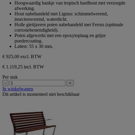
van
Hoogwaardig bankje van tropisch hardhout met verzorgde
de
afwerking.
5
Hout nabehandeld met Lignus: schimmelwerend,
sterren.
insectenwerend, waterdicht.
Holle gietijzeren poten nabehandeld met Ferrus (optimale
corrosiebestendigheid).
Poten afgewerkt met een epoxytoplaag en grijze
poedercoating.
Latten: 55 x 30 mm.
€ 925,00
excl. BTW
€ 1.119,25 incl. BTW
Per stuk
-
+
In winkelwagen
Dit artikel is momenteel niet beschikbaar