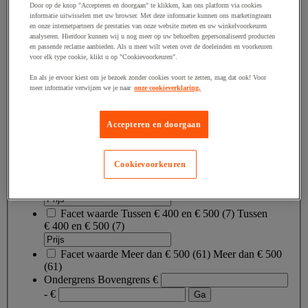
Door op de knop "Accepteren en doorgaan" te klikken, kan ons platform via cookies
Prijs
informatie uitwisselen met uw browser. Met deze informatie kunnen ons marketingteam
en onze internetpartners de prestaties van onze website meten en uw winkelvoorkeuren
analyseren. Hierdoor kunnen wij u nog meer op uw behoeften gepersonaliseerd producten
en passende reclame aanbieden. Als u meer wilt weten over de doeleinden en voorkeuren
Facet waarde
Minder dan € 100
(
4
)
Minder dan
voor elk type cookie, klikt u op "Cookievoorkeuren".
€ 100
(4)
En als je ervoor kiest om je bezoek zonder cookies voort te zetten, mag dat ook! Voor
meer informatie verwijzen we je naar
onze cookieverklaring.
Facet waarde
Tussen € 100 en € 200
(
3
)
Tussen
€ 100 en € 200
(3)
Accepteren en doorgaan
Facet waarde
Tussen € 200 en € 300
(
1
)
Tussen
€ 200 en € 300
(1)
Cookievoorkeuren
Facet waarde
Tussen € 300 en € 400
(
8
)
Tussen
€ 300 en € 400
(8)
Facet waarde
Tussen € 400 en € 500
(
7
)
Tussen
€ 400 en € 500
(7)
Facet waarde
Meer dan € 500
(
61
)
Meer dan € 500
(61)
Ondergrens
Bovengrens
€
- €