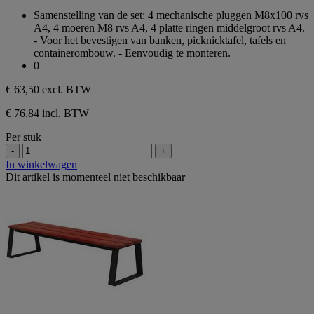
sterren.
van
Samenstelling van de set: 4 mechanische pluggen M8x100 rvs
de
A4, 4 moeren M8 rvs A4, 4 platte ringen middelgroot rvs A4.
5
- Voor het bevestigen van banken, picknicktafel, tafels en
sterren.
containerombouw. - Eenvoudig te monteren.
0
€ 63,50
excl. BTW
€ 76,84 incl. BTW
Per stuk
-
+
In winkelwagen
Dit artikel is momenteel niet beschikbaar