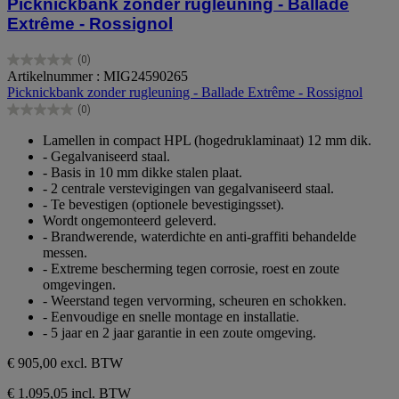
Picknickbank zonder rugleuning - Ballade
Extrême - Rossignol
(0)
0.0
Artikelnummer : MIG24590265
van
Picknickbank zonder rugleuning - Ballade Extrême - Rossignol
de
(0)
5
0.0
sterren.
van
Lamellen in compact HPL (hogedruklaminaat) 12 mm dik.
de
- Gegalvaniseerd staal.
5
- Basis in 10 mm dikke stalen plaat.
sterren.
- 2 centrale verstevigingen van gegalvaniseerd staal.
- Te bevestigen (optionele bevestigingsset).
Wordt ongemonteerd geleverd.
- Brandwerende, waterdichte en anti-graffiti behandelde
messen.
- Extreme bescherming tegen corrosie, roest en zoute
omgevingen.
- Weerstand tegen vervorming, scheuren en schokken.
- Eenvoudige en snelle montage en installatie.
- 5 jaar en 2 jaar garantie in een zoute omgeving.
€ 905,00
excl. BTW
€ 1.095,05 incl. BTW