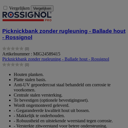
Vergelijken
Vergelijken
Picknickbank zonder rugleuning - Ballade hout
- Rossignol
(0)
0.0
Artikelnummer : MIG24589415
van
Picknickbank zonder rugleuning - Ballade hout - Rossignol
de
(0)
5
0.0
sterren.
van
Houten planken.
de
Platte stalen basis.
5
Anti-UV gepoedercoat staal behandeld om corrosie te
sterren.
voorkomen.
Centrale stalen versterking.
Te bevestigen (optionele bevestigingsset).
Wordt ongemonteerd geleverd.
- Gegarandeerde kwaliteit hout uit bossen.
- Makkelijk te onderhouden.
- Robuustheid en uitstekende weerstand tegen corrosie.
- Versterkte zitweerstand voor betere ondersteuning.