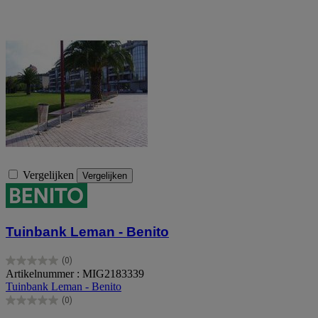
Vergelijken
Vergelijken
Tuinbank Leman - Benito
(0)
0.0
Artikelnummer : MIG2183339
van
Tuinbank Leman - Benito
de
(0)
5
0.0
sterren.