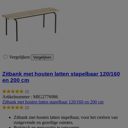
Vergelijken
Vergelijken
Zitbank met houten latten stapelbaar 120/160
en 200 cm
(2)
5.0
Artikelnummer : MIG2776986
van
Zitbank met houten latten stapelbaar 120/160 en 200 cm
de
(2)
5
5.0
sterren.
van
Zitbank met houten latten stapelbaar, voor het creëren van
2
de
rustgevende en gezellige ruimtes.
beoordelingen
5
Praktisch en eenvoudig te vervoeren.