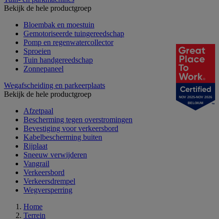
Bekijk de hele productgroep
Bloembak en moestuin
Gemotoriseerde tuingereedschap
Pomp en regenwatercollector
Sproeien
Tuin handgereedschap
Zonnepaneel
Wegafscheiding en parkeerplaats
Bekijk de hele productgroep
NOV 2025-NOV 2026
BELGIUM
Afzetpaal
Bescherming tegen overstromingen
Bevestiging voor verkeersbord
Kabelbescherming buiten
Rijplaat
Sneeuw verwijderen
Vangrail
Verkeersbord
Verkeersdrempel
Wegversperring
Home
Terrein