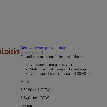
Betonvoet voor parasol antraciet
(0)
0.0
Dit artikel is momenteel niet beschikbaar
van
de
Vierkante beton parasolvoet.
5
Stalen paal met 1 ring en 1 spanknop.
sterren.
Voor parasol met stalen paal Ø 38/48 mm.
Vanaf
€ 52,90
excl. BTW
€ 64,01 incl. BTW
Per stuk