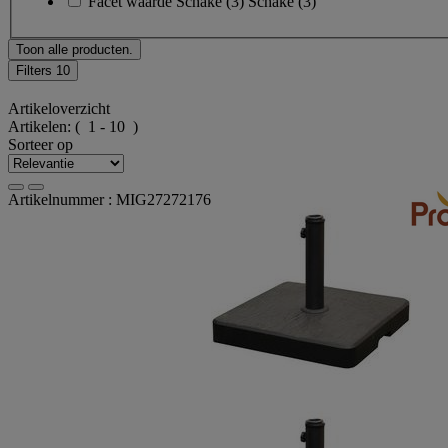
Facet waarde
Schake
(
3
)
Schake
(3)
Toon alle producten.
Filters
10
Artikeloverzicht
Artikelen:
( 1 - 10 )
Sorteer op
Artikelnummer : MIG27272176