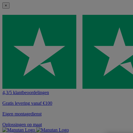
×
4,3/5 klantbeoordelingen
Gratis levering vanaf €100
Eigen montagedienst
Oplossingen op maat