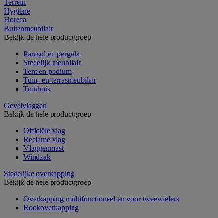
Terrein
Hygiëne
Horeca
Buitenmeubilair
Bekijk de hele productgroep
Parasol en pergola
Stedelijk meubilair
Tent en podium
Tuin- en terrasmeubilair
Tuinhuis
Gevelvlaggen
Bekijk de hele productgroep
Officiële vlag
Reclame vlag
Vlaggenmast
Windzak
Stedelijke overkapping
Bekijk de hele productgroep
Overkapping multifunctioneel en voor tweewielers
Rookoverkapping