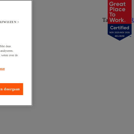
Taal:
NL
/
FR
AFWIJZEN >
NOV 2025-NOV 2026
BELGIUM
 Met deze
analyseren.
t weten over de
onze
en doorgaan