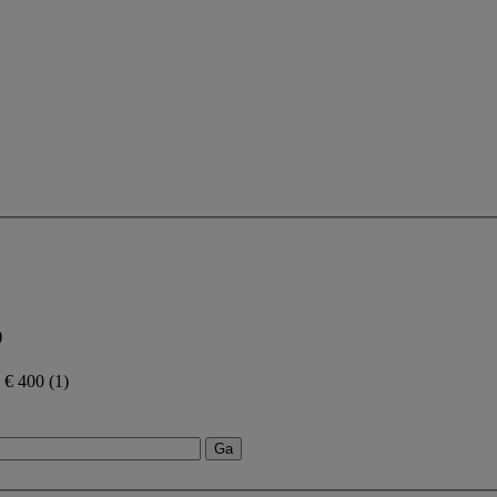
)
n € 400
(1)