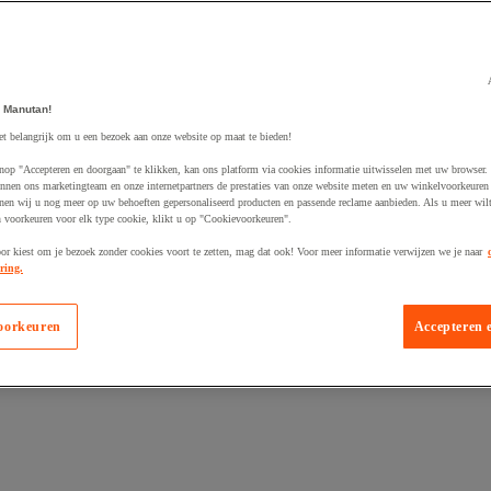
 Manutan!
egevoegd aan winkelwagen
et belangrijk om u een bezoek aan onze website op maat te bieden!
nop "Accepteren en doorgaan" te klikken, kan ons platform via cookies informatie uitwisselen met uw browser.
nnen ons marketingteam en onze internetpartners de prestaties van onze website meten en uw winkelvoorkeuren 
nen wij u nog meer op uw behoeften gepersonaliseerd producten en passende reclame aanbieden. Als u meer wil
n voorkeuren voor elk type cookie, klikt u op "Cookievoorkeuren".
oor kiest om je bezoek zonder cookies voort te zetten, mag dat ook! Voor meer informatie verwijzen we je naar
ring.
oorkeuren
Accepteren 